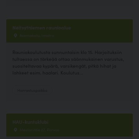
Neitsytniemen raunioalue
Asemakatu, Imatra
Rauniokoulutusta sunnuntaisin klo 15. Harjoituksiin
tultaessa on tärkeää ottaa säänmukainen varustus,
suositeltavaa kypärä, varsikengät, pitkä hihat ja
lahkeet esim. haalari. Koulutus...
Harrastuspaikka
HAU-kuntoklubi
Mestarintie 27, Porvoo