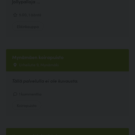
Jollypalloja ...
5.00, 1 ääntä
Eläinkauppa
Mynämäen koirapuisto
Urheilutie 9, Mynämäki
Tällä palvelulla ei ole kuvausta.
1 kommenttia
Koirapuisto