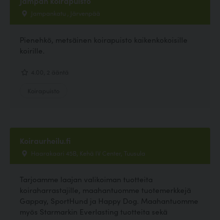
Jampan koirapuisto
Jampankatu , Järvenpää
Pienehkö, metsäinen koirapuisto kaikenkokoisille
koirille.
4.00, 2 ääntä
Koirapuisto
Koiraurheilu.fi
Haarakaari 45B, Kehä IV Center, Tuusula
Tarjoamme laajan valikoiman tuotteita
koiraharrastajille, maahantuomme tuotemerkkejä
Gappay, SportHund ja Happy Dog. Maahantuomme
myös Starmarkin Everlasting tuotteita sekä