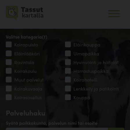
Valitse kategoria(t)
Koirapuisto
Eläinkauppa
Eläinlääkäri
Uimapaikka
Ravintola
Hyvinvointi ja hoitolat
Koirakoulu
Harrastuspaikka
Muut palvelut
Koirahotelli
Koirakuvaaja
Lenkkeily ja patikointi
Koirasovellus
Kauppa
Palveluhaku
Syötä paikkakunta, palvelun nimi tai osoite