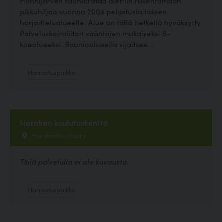
Hanhijärven rauniorataa alettiin rakentamaan
pikkuhiljaa vuonna 2004 pelastuslaitoksen
harjoittelualueelle. Alue on tällä hetkellä hyväksytty
Palveluskoiraliiton sääntöjen mukaiseksi B-
koealueeksi. Raunioalueella sijaitsee...
Harrastuspaikka
Harakan koulutuskenttä
Harakantie, Imatra
Tällä palvelulla ei ole kuvausta.
Harrastuspaikka