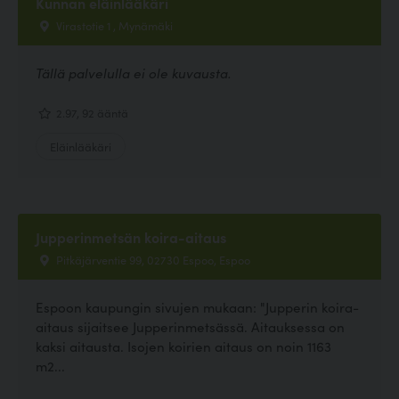
Kunnan eläinlääkäri
Virastotie 1 , Mynämäki
Tällä palvelulla ei ole kuvausta.
2.97, 92 ääntä
Eläinlääkäri
Jupperinmetsän koira-aitaus
Pitkäjärventie 99, 02730 Espoo, Espoo
Espoon kaupungin sivujen mukaan: "Jupperin koira-
aitaus sijaitsee Jupperinmetsässä. Aitauksessa on
kaksi aitausta. Isojen koirien aitaus on noin 1163
m2...