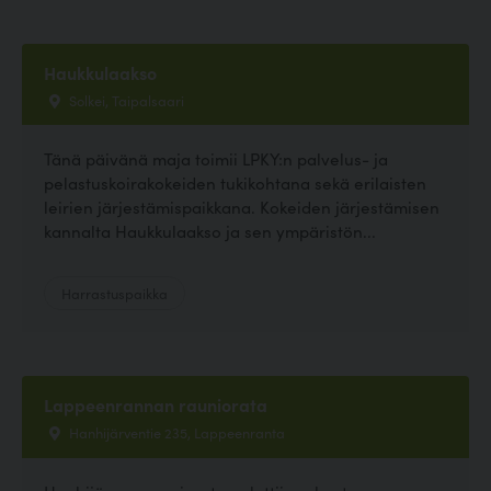
Haukkulaakso
Solkei, Taipalsaari
Tänä päivänä maja toimii LPKY:n palvelus- ja
pelastuskoirakokeiden tukikohtana sekä erilaisten
leirien järjestämispaikkana. Kokeiden järjestämisen
kannalta Haukkulaakso ja sen ympäristön...
Harrastuspaikka
Lappeenrannan rauniorata
Hanhijärventie 235, Lappeenranta