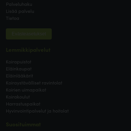
Palveluhaku
Lisää palvelu
Tietoa
Evästeasetukset
Lemmikkipalvelut
Koirapuistot
Eläinkaupat
Eläinlääkärit
Koiraystävälliset ravintolat
Koirien uimapaikat
Koirakoulut
Harrastuspaikat
Hyvinvointipalvelut ja hoitolat
Suosituimmat