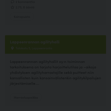
2 kommenttia
2.75, 8 ääntä
Koirapuisto
Lappeenrannan agilityhalli
Totokatu 5, Lappeenranta
Lappeenrannan agilityhallit oy:n toiminnan
tarkoituksena on tarjota harjoittelutilaa ja –aikoja
yhdistyksen agilityharrastajille sekä puitteet niin
kansallisten kuin kansainvälistenkin agilitykilpailujen
järjestämiselle....
Harrastuspaikka