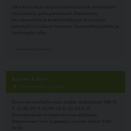
HAU-kuntoklubi tarjoaa kaikille koirille yksilöllisesti
harjoituksia, jotka parantavat lihaskuntoa,
koordinaatiota ja keskittymiskykyä. Kuntosalin
palveluihin kuuluvat hieronta, kuntosaliharjoittelu ja
vesiterapia-allas.
Hyvinvointi ja hoitolat
Kuja Bar & Bistro
Hakaniemenkatu 7, Helsinki
Koirat tervetulleita myös sisälle. Aukioloajat: MA-TI
11–22 KE-TO 11-00 PE–LA 11–02 SU 11–21
Bistrohenkinen kortteliravintola eläväisen
Hakaniemen torin kupeessa. Lounas arkisin 11:00-
14:30.