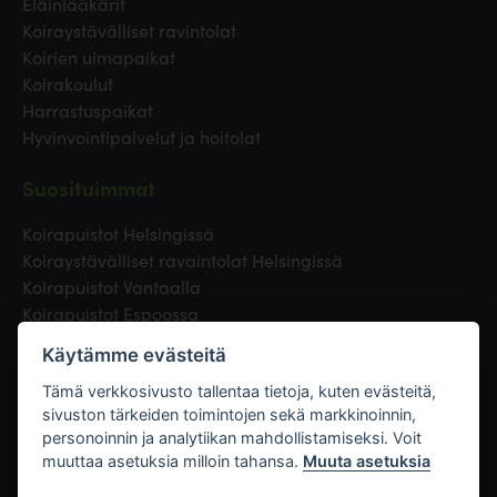
Eläinlääkärit
Koiraystävälliset ravintolat
Koirien uimapaikat
Koirakoulut
Harrastuspaikat
Hyvinvointipalvelut ja hoitolat
Suosituimmat
Koirapuistot Helsingissä
Koiraystävälliset ravaintolat Helsingissä
Koirapuistot Vantaalla
Koirapuistot Espoossa
Koirapuistot Turussa
Käytämme evästeitä
Eläinlääkäri Helsingissä
Koirapuistot Tampereella
Tämä verkkosivusto tallentaa tietoja, kuten evästeitä,
sivuston tärkeiden toimintojen sekä markkinoinnin,
personoinnin ja analytiikan mahdollistamiseksi. Voit
Linkit
muuttaa asetuksia milloin tahansa.
Muuta asetuksia