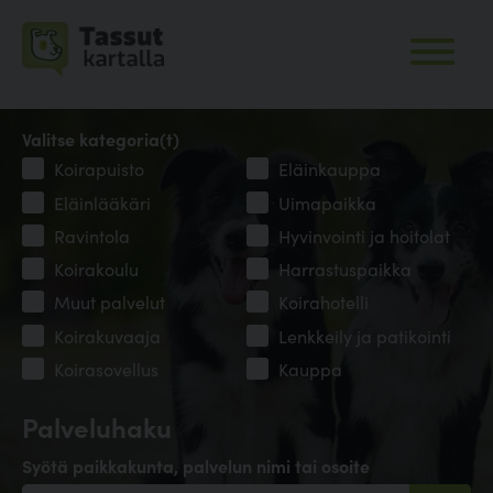
Valitse kategoria(t)
Koirapuisto
Eläinkauppa
Eläinlääkäri
Uimapaikka
Ravintola
Hyvinvointi ja hoitolat
Koirakoulu
Harrastuspaikka
Muut palvelut
Koirahotelli
Koirakuvaaja
Lenkkeily ja patikointi
Koirasovellus
Kauppa
Palveluhaku
Syötä paikkakunta, palvelun nimi tai osoite