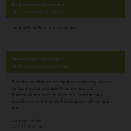
Ruoholahden koirapuisto
Laivapojankatu 15, Helsinki
Tällä palvelulla ei ole kuvausta.
Tervasaaren koirapuisto
Tervasaarenkannas 3, Helsinki
Suosittu ja viihtyisä koirapuisto saaressa, hyvien
kulkuyhteyksen päässä Kruununhaassa.
Koirapuistoon pääsee kävellen. Koirapuiston
maasto on vaihtelevaa, hiekkaa, nurmikkoa, puita
jne....
9 kommenttia
3.30, 10 ääntä