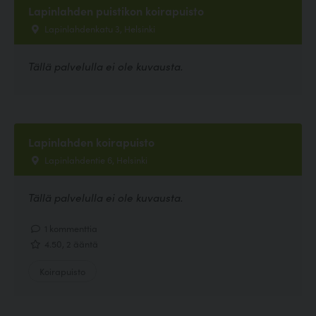
Lapinlahden puistikon koirapuisto
Lapinlahdenkatu 3, Helsinki
Tällä palvelulla ei ole kuvausta.
Lapinlahden koirapuisto
Lapinlahdentie 6, Helsinki
Tällä palvelulla ei ole kuvausta.
1 kommenttia
4.50, 2 ääntä
Koirapuisto