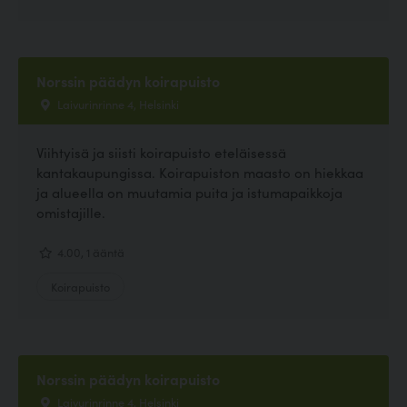
Norssin päädyn koirapuisto
Laivurinrinne 4, Helsinki
Viihtyisä ja siisti koirapuisto eteläisessä
kantakaupungissa. Koirapuiston maasto on hiekkaa
ja alueella on muutamia puita ja istumapaikkoja
omistajille.
4.00, 1 ääntä
Koirapuisto
Norssin päädyn koirapuisto
Laivurinrinne 4, Helsinki