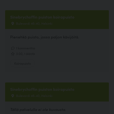
Sinebrychoffin puiston koirapuisto
Bulevardi 46-40, Helsinki
Pienehkö puisto, jossa paljon kävijöitä.
1 kommenttia
3.00, 1 ääntä
Koirapuisto
Sinebrychoffin puiston koirapuisto
Bulevardi 46-40, Helsinki
Tällä palvelulla ei ole kuvausta.