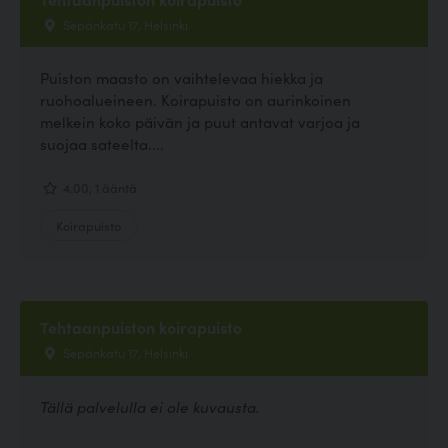
Sepänkatu 17, Helsinki
Puiston maasto on vaihtelevaa hiekka ja
ruohoalueineen. Koirapuisto on aurinkoinen
melkein koko päivän ja puut antavat varjoa ja
suojaa sateelta....
4.00, 1 ääntä
Koirapuisto
Tehtaanpuiston koirapuisto
Sepänkatu 17, Helsinki
Tällä palvelulla ei ole kuvausta.