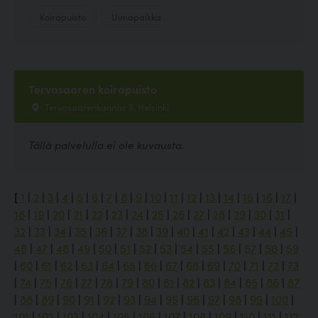
Koirapuisto
Uimapaikka
Tervasaaren koirapuisto
Tervasaarenkannas 3, Helsinki
Tällä palvelulla ei ole kuvausta.
[
1
|
2
|
3
|
4
|
5
|
6
|
7
|
8
|
9
|
10
|
11
|
12
|
13
|
14
|
15
|
16
|
17
|
18
|
19
|
20
|
21
|
22
|
23
|
24
|
25
|
26
|
27
|
28
|
29
|
30
|
31
|
32
|
33
|
34
|
35
|
36
|
37
|
38
|
39
|
40
|
41
|
42
|
43
|
44
|
45
|
46
|
47
|
48
|
49
|
50
|
51
|
52
|
53
|
54
|
55
|
56
|
57
|
58
|
59
|
60
|
61
|
62
|
63
|
64
|
65
|
66
|
67
|
68
|
69
|
70
|
71
|
72
|
73
|
74
|
75
|
76
|
77
|
78
|
79
|
80
|
81
|
82
|
83
|
84
|
85
|
86
|
87
|
88
|
89
|
90
|
91
|
92
|
93
|
94
|
95
|
96
|
97
|
98
|
99
|
100
|
101
|
102
|
103
|
104
|
105
|
106
|
107
|
108
|
109
|
110
|
111
|
112