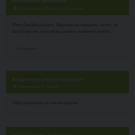
Katajanokan koirapuisto
Satamakatu 3, läntinen puoli, Helsinki
Pieni/keskikokoinen. Varjoisa koirapuisto, laiva- ja
autoliikenne aiheuttaa puiston nokeentumista.
Koirapuisto
Katajanokan puiston koirapuisto
Satamakatu 3, Helsinki
Tällä palvelulla ei ole kuvausta.
Tehtaanpuiston koirapuisto