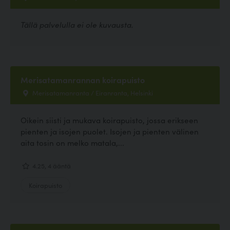
Tällä palvelulla ei ole kuvausta.
Merisatamanrannan koirapuisto
Merisatamanranta / Eiranranta, Helsinki
Oikein siisti ja mukava koirapuisto, jossa erikseen
pienten ja isojen puolet. Isojen ja pienten välinen
aita tosin on melko matala,...
4.25, 4 ääntä
Koirapuisto