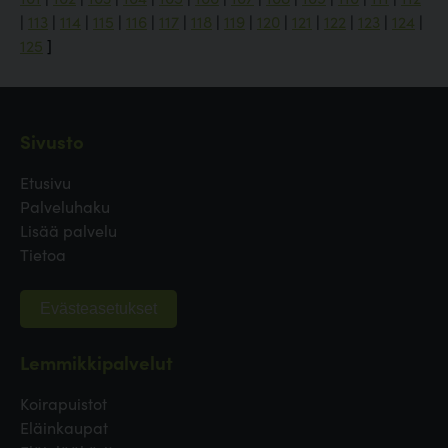
|
113
|
114
|
115
|
116
|
117
|
118
|
119
|
120
|
121
|
122
|
123
|
124
|
125
]
Sivusto
Etusivu
Palveluhaku
Lisää palvelu
Tietoa
Evästeasetukset
Lemmikkipalvelut
Koirapuistot
Eläinkaupat