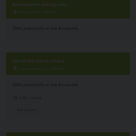
Kaivopuiston koirapuisto
Puistokatu 11, Helsinki
Tällä palvelulla ei ole kuvausta.
Länsilinkin koira-aitaus
Laivapojankatu 1, Helsinki
Tällä palvelulla ei ole kuvausta.
2.00, 1 ääntä
Koirapuisto