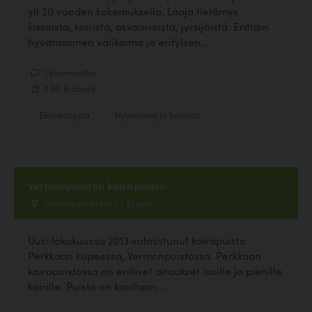
yli 20 vuoden kokemuksella. Laaja tietämys
kissoista, koirista, akvaarioista, jyrsijöistä. Erittäin
hyvätasoinen valikoima ja erityisen...
1 kommenttia
2.67, 6 ääntä
Eläinkauppa
Hyvinvointi ja hoitolat
Vermonpuiston koirapuisto
Tarvonsalmenkatu 1, Espoo
Uusi lokakuussa 2013 valmistunut koirapuisto
Perkkaan kupeessa, Vermonpuistossa. Perkkaan
koirapuistossa on erilliset aitaukset isoille ja pienille
koirille. Puisto on kooltaan...