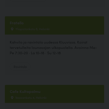
Fratello
Yliopistonkatu 6, Helsinki
Kahvila ja ravintola uudessa Kluuvissa. Koirat
tervetulleita lounasajan ulkopuolella. Avoinna Ma-
Pe 7:30-20 · La 10-18 · Su 12-18
Ravintola
Cafe Kultapalmu
Vaasankatu 4, Helsinki