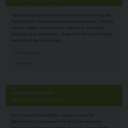
Hyvinkäyttäytyvät lemmikit tervetulleita terassille.
Nettisivuilta: Kahvilassa anniskeluoikeudet. Tarjolla
kahvin lisäksi leivonnaisia, kakkua, ja voileipiä,
kesällä myös salaatteja, lihapullia, lämpimiä leipiä
herkullista terassiruokaa.....
2 kommenttia
Ravintola
Lounaskahvila Tyyni
Sibeliuksenkatu 14, Järvenpää
Koirat ovat tervetulleita ainakin terassille.
Nettisivuilta: Lounaskahvila Tyyni Järvenpään
keskustassa tarjoaa maittavan kotiruokalounaan