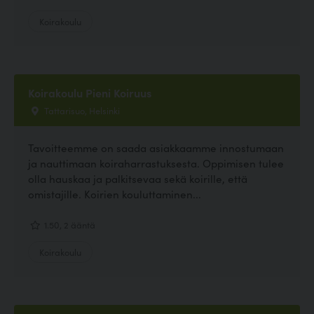
Koirakoulu
Koirakoulu Pieni Koiruus
Tattarisuo, Helsinki
Tavoitteemme on saada asiakkaamme innostumaan
ja nauttimaan koiraharrastuksesta. Oppimisen tulee
olla hauskaa ja palkitsevaa sekä koirille, että
omistajille. Koirien kouluttaminen...
1.50, 2 ääntä
Koirakoulu