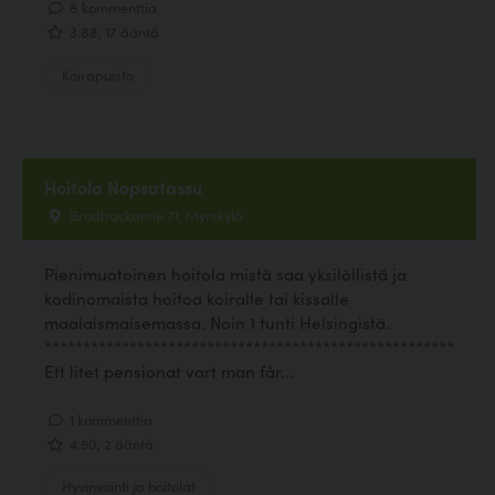
8 kommenttia
3.88, 17 ääntä
Koirapuisto
Hoitola Nopsatassu
Brudbackantie 71, Myrskylä
Pienimuotoinen hoitola mistä saa yksilöllistä ja
kodinomaista hoitoa koiralle tai kissalle
maalaismaisemassa. Noin 1 tunti Helsingistä.
*****************************************************
Ett litet pensionat vart man får...
1 kommenttia
4.50, 2 ääntä
Hyvinvointi ja hoitolat