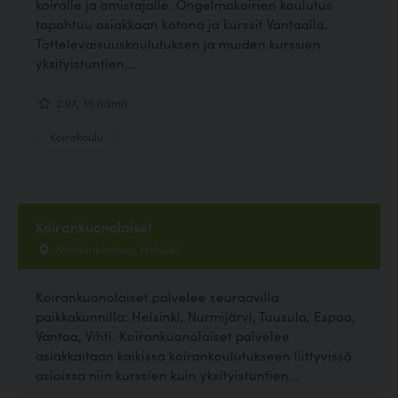
koiralle ja omistajalle. Ongelmakoirien koulutus
tapahtuu asiakkaan kotona ja kurssit Vantaalla.
Tottelevaisuuskoulutuksen ja muiden kurssien
yksityistuntien...
2.97, 35 ääntä
Koirakoulu
Koirankuonolaiset
Malminkartano, Helsinki
Koirankuonolaiset palvelee seuraavilla
paikkakunnilla: Helsinki, Nurmijärvi, Tuusula, Espoo,
Vantaa, Vihti. Koirankuonolaiset palvelee
asiakkaitaan kaikissa koirankoulutukseen liittyvissä
asioissa niin kurssien kuin yksityistuntien...