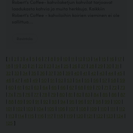
Robert's Coffee- kahvilaketjun kahvilat tarjoavat
laadukasta kahvia ja muita herkkuja. Kaikkiin
Robert's Coffee - kahviloihin koirien vieminen ei ole
sallittua....
Ravintola
[
1
|
2
|
3
|
4
|
5
|
6
|
7
|
8
|
9
|
10
|
11
|
12
|
13
|
14
|
15
|
16
|
17
|
18
|
19
|
20
|
21
|
22
|
23
|
24
|
25
|
26
|
27
|
28
|
29
|
30
|
31
|
32
|
33
|
34
|
35
|
36
|
37
|
38
|
39
|
40
|
41
|
42
|
43
|
44
|
45
|
46
|
47
|
48
|
49
|
50
|
51
|
52
|
53
|
54
|
55
|
56
|
57
|
58
|
59
|
60
|
61
|
62
|
63
|
64
|
65
|
66
|
67
|
68
|
69
|
70
|
71
|
72
|
73
|
74
|
75
|
76
|
77
|
78
|
79
|
80
|
81
|
82
|
83
|
84
|
85
|
86
|
87
|
88
|
89
|
90
|
91
|
92
|
93
|
94
|
95
|
96
|
97
|
98
|
99
|
100
|
101
|
102
|
103
|
104
|
105
|
106
|
107
|
108
|
109
|
110
|
111
|
112
|
113
|
114
|
115
|
116
|
117
|
118
|
119
|
120
|
121
|
122
|
123
|
124
|
125
]