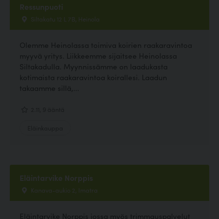
Ressunpuoti
Siltakatu 12 L 7B, Heinola
Olemme Heinolassa toimiva koirien raakaravintoa
myyvä yritys. Liikkeemme sijaitsee Heinolassa
Siltakadulla. Myynnissämme on laadukasta
kotimaista raakaravintoa koirallesi. Laadun
takaamme sillä,...
2.11, 9 ääntä
Eläinkauppa
Eläintarvike Norppis
Kanava-aukio 2, Imatra
Eläintarvike Norppis jossa myös trimmauspalvelut