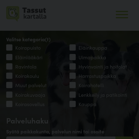
Valitse kategoria(t)
Koirapuisto
Eläinkauppa
Eläinlääkäri
Uimapaikka
Ravintola
Hyvinvointi ja hoitolat
Koirakoulu
Harrastuspaikka
Muut palvelut
Koirahotelli
Koirakuvaaja
Lenkkeily ja patikointi
Koirasovellus
Kauppa
Palveluhaku
Syötä paikkakunta, palvelun nimi tai osoite