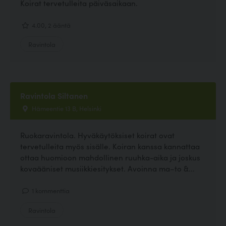
Koirat tervetulleita päiväsaikaan.
4.00, 2 ääntä
Ravintola
Ravintola Siltanen
Hämeentie 13 B, Helsinki
Ruokaravintola. Hyväkäytöksiset koirat ovat
tervetulleita myös sisälle. Koiran kanssa kannattaa
ottaa huomioon mahdollinen ruuhka-aika ja joskus
kovaääniset musiikkiesitykset. Avoinna ma–to &...
1 kommenttia
Ravintola