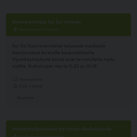
Kasvisravintola Soi Soi Helsinki
Vaasankatu 9, Helsinki
Soi Soi Kasvisravintolat tarjoavat maukasta
kasvisruokaa kiireisille kaupunkilaisille.
Hyvinkäyttäytyvät koirat ovat tervetulleita myös
sisälle. Aukioloajat: ma-la 11-23 su 13-19
1 kommenttia
3.29, 7 ääntä
Ravintola
Vanhankylänniemen kartanon ulkoilukahvila
Stålhanentie 4, Järvenpää