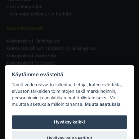
Harrastuspaikat
Hyvinvointipalvelut ja hoitolat
Suosituimmat
Koirapuistot Helsingissä
Koiraystävälliset ravaintolat Helsingissä
Koirapuistot Vantaalla
Koirapuistot Espoossa
Koirapuistot Turussa
Käytämme evästeitä
Eläinlääkäri Helsingissä
Koirapuistot Tampereella
Tämä verkkosivusto tallentaa tietoja, kuten evästeitä,
sivuston tärkeiden toimintojen sekä markkinoinnin,
personoinnin ja analytiikan mahdollistamiseksi. Voit
Linkit
muuttaa asetuksia milloin tahansa.
Muuta asetuksia
Hyväksy kaikki
Hyväksy vain vaaditut