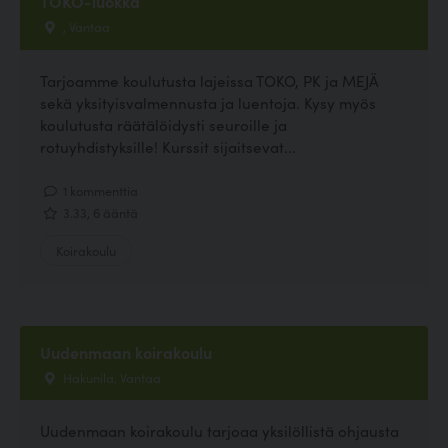
TOKO-luokka
, Vantaa
Tarjoamme koulutusta lajeissa TOKO, PK ja MEJÄ
sekä yksityisvalmennusta ja luentoja. Kysy myös
koulutusta räätälöidysti seuroille ja
rotuyhdistyksille! Kurssit sijaitsevat...
1 kommenttia
3.33, 6 ääntä
Koirakoulu
Uudenmaan koirakoulu
Hakunila, Vantaa
Uudenmaan koirakoulu tarjoaa yksilöllistä ohjausta