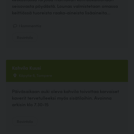
seisovasta pöydästä. Lounas valmistetaan omassa
keittiössä tuoreista raaka-aineista lisäaineita...
1 kommenttia
Ravintola
Kahvila Kuusi
Käpytie 6, Tampere
Päiväsaikaan auki oleva kahvila toivottaa karvaiset
kaverit tervetulleeksi myös sisätiloihin. Avoinna
arkisin klo 7.30-15
Ravintola