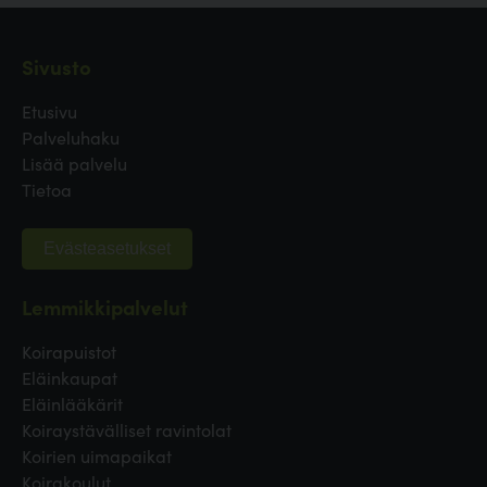
Sivusto
Etusivu
Palveluhaku
Lisää palvelu
Tietoa
Evästeasetukset
Lemmikkipalvelut
Koirapuistot
Eläinkaupat
Eläinlääkärit
Koiraystävälliset ravintolat
Koirien uimapaikat
Koirakoulut