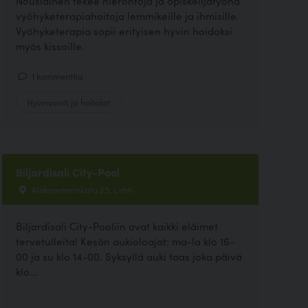
Nousiainen tekee hierontoja ja opiskelijatyönä
vyöhyketerapiahoitoja lemmikeille ja ihmisille.
Vyöhyketerapia sopii erityisen hyvin hoidoksi
myös kissoille.
1 kommenttia
Hyvinvointi ja hoitolat
Biljardisali City-Pool
Aleksanterinkatu 25, Lahti
Biljardisali City-Pooliin ovat kaikki eläimet
tervetulleita! Kesän aukioloajat: ma-la klo 16-
00 ja su klo 14-00. Syksyllä auki taas joka päivä
klo...