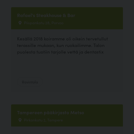
Rafael's Steakhouse & Bar
Piispankatu 28, Porvoo
Kesällä 2018 koiramme oli oikein tervetullut
terassille mukaan, kun ruokailimme. Talon
puolesta tuotiin tarjolle vettä ja dentastix
Ravintola
Tampereen pääkirjasto Metso
Pirkankatu 2, Tampere