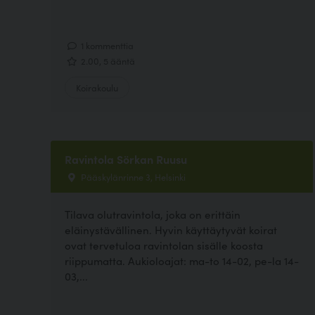
1 kommenttia
2.00, 5 ääntä
Koirakoulu
Ravintola Sörkan Ruusu
Pääskylänrinne 3, Helsinki
Tilava olutravintola, joka on erittäin
eläinystävällinen. Hyvin käyttäytyvät koirat
ovat tervetuloa ravintolan sisälle koosta
riippumatta. Aukioloajat: ma-to 14-02, pe-la 14-
03,...