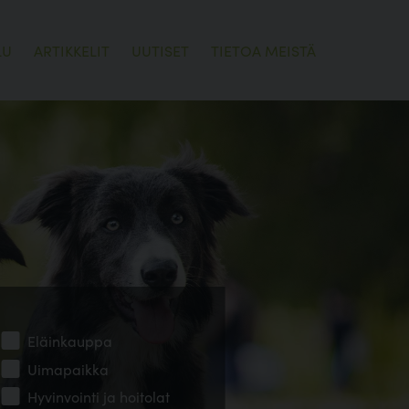
LU
ARTIKKELIT
UUTISET
TIETOA MEISTÄ
Eläinkauppa
Uimapaikka
Hyvinvointi ja hoitolat