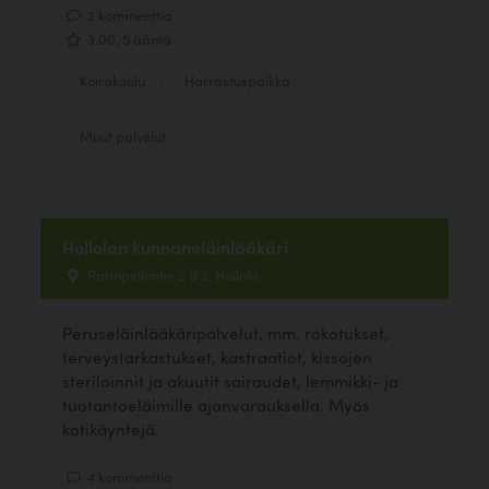
2 kommenttia
3.00, 5 ääntä
Koirakoulu
Harrastuspaikka
Muut palvelut
Hollolan kunnaneläinlääkäri
Parinpellontie 2 B 2, Hollola
Peruseläinlääkäripalvelut, mm. rokotukset,
terveystarkastukset, kastraatiot, kissojen
steriloinnit ja akuutit sairaudet, lemmikki- ja
tuotantoeläimille ajanvarauksella. Myös
kotikäyntejä.
4 kommenttia