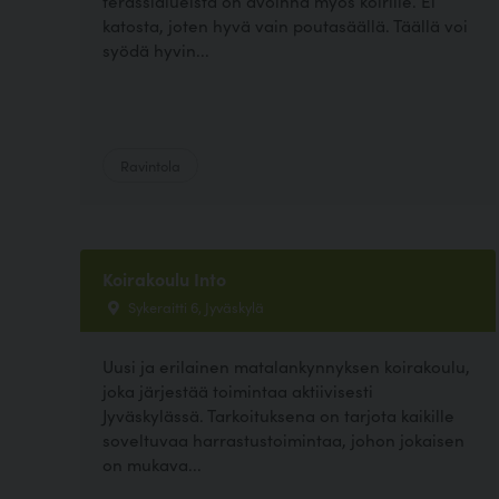
terassialueista on avoinna myös koirille. Ei
katosta, joten hyvä vain poutasäällä. Täällä voi
syödä hyvin...
Ravintola
Koirakoulu Into
Sykeraitti 6, Jyväskylä
Uusi ja erilainen matalankynnyksen koirakoulu,
joka järjestää toimintaa aktiivisesti
Jyväskylässä. Tarkoituksena on tarjota kaikille
soveltuvaa harrastustoimintaa, johon jokaisen
on mukava...