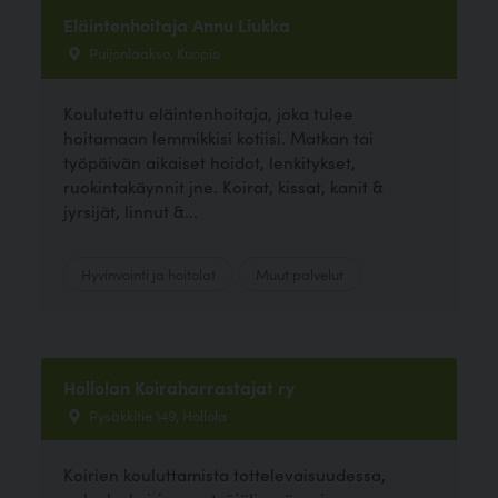
Eläintenhoitaja Annu Liukka
Puijonlaakso, Kuopio
Koulutettu eläintenhoitaja, joka tulee
hoitamaan lemmikkisi kotiisi. Matkan tai
työpäivän aikaiset hoidot, lenkitykset,
ruokintakäynnit jne. Koirat, kissat, kanit &
jyrsijät, linnut &...
Hyvinvointi ja hoitolat
Muut palvelut
Hollolan Koiraharrastajat ry
Pysäkkitie 149, Hollola
Koirien kouluttamista tottelevaisuudessa,