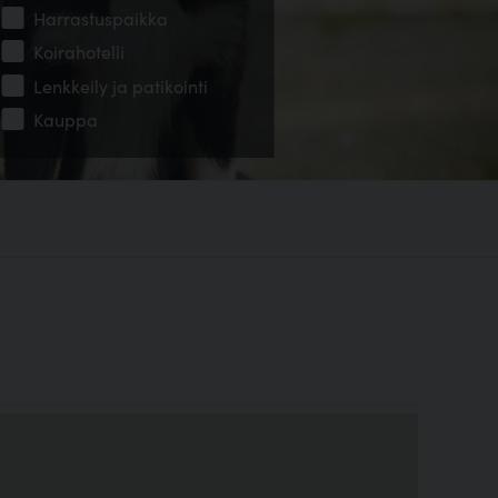
Harrastuspaikka
Koirahotelli
Lenkkeily ja patikointi
Kauppa