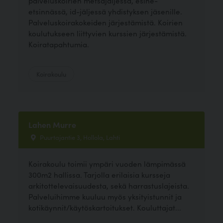
palveluskoirien metsäjäljessä, esine-
etsinnässä, id-jäljessä yhdistyksen jäsenille.
Palveluskoirakokeiden järjestämistä. Koirien
koulutukseen liittyvien kurssien järjestämistä.
Koiratapahtumia.
Koirakoulu
Lahen Murre
Puurtajantie 3, Hollola, Lahti
Koirakoulu toimii ympäri vuoden lämpimässä
300m2 hallissa. Tarjolla erilaisia kursseja
arkitottelevaisuudesta, sekä harrastuslajeista.
Palveluihimme kuuluu myös yksityistunnit ja
kotikäynnit/käytöskartoitukset. Kouluttajat...