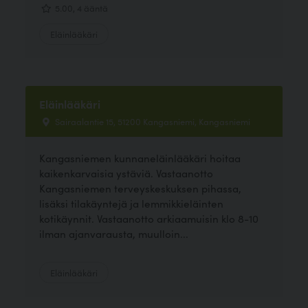
5.00, 4 ääntä
Eläinlääkäri
Eläinlääkäri
Sairaalantie 15, 51200 Kangasniemi, Kangasniemi
Kangasniemen kunnaneläinlääkäri hoitaa
kaikenkarvaisia ystäviä. Vastaanotto
Kangasniemen terveyskeskuksen pihassa,
lisäksi tilakäyntejä ja lemmikkieläinten
kotikäynnit. Vastaanotto arkiaamuisin klo 8-10
ilman ajanvarausta, muulloin...
Eläinlääkäri