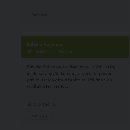
Ravintola
Kahvila Päijänne
Päijänteentie 1, Helsinki
Kahvila Päijänne on pieni kahvila Vallilassa,
mistä saa hyvää kahvia ja tuoreita, paikan
päällä itseleivottuja tuotteita. Päijänne on
vallilalaisten rento...
5.00, 1 ääntä
Ravintola