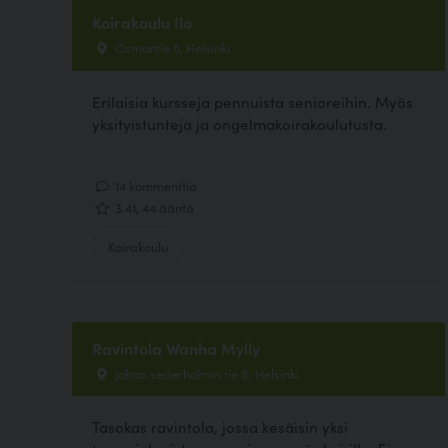
Koirakoulu Ilo
Osmontie 5, Helsinki
Erilaisia kursseja pennuista senioreihin. Myös
yksityistunteja ja ongelmakoirakoulutusta.
14 kommenttia
3.41, 44 ääntä
Koirakoulu
Ravintola Wanha Mylly
johan sederholmin tie 8, Helsinki
Tasokas ravintola, jossa kesäisin yksi