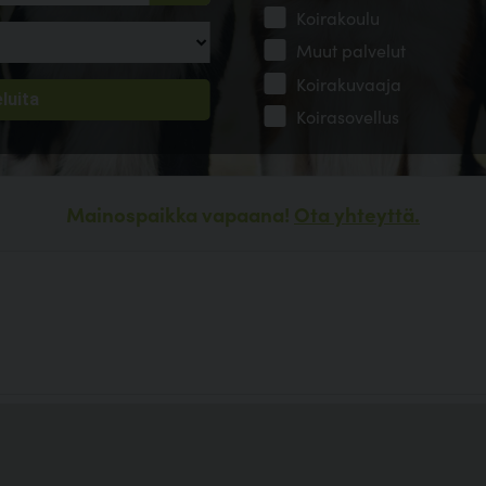
Koirakoulu
Muut palvelut
Koirakuvaaja
Koirasovellus
Mainospaikka vapaana!
Ota yhteyttä.