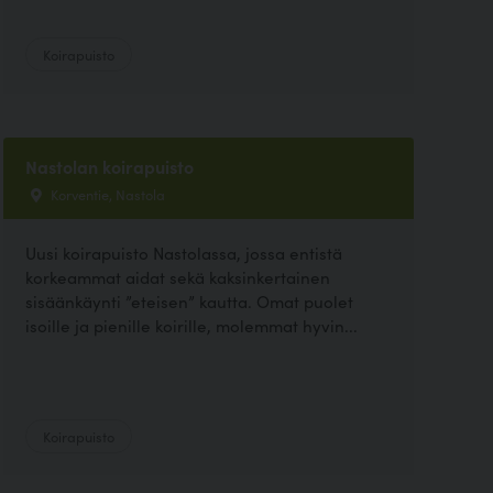
Koirapuisto
Nastolan koirapuisto
Korventie, Nastola
Uusi koirapuisto Nastolassa, jossa entistä
korkeammat aidat sekä kaksinkertainen
sisäänkäynti ”eteisen” kautta. Omat puolet
isoille ja pienille koirille, molemmat hyvin...
Koirapuisto