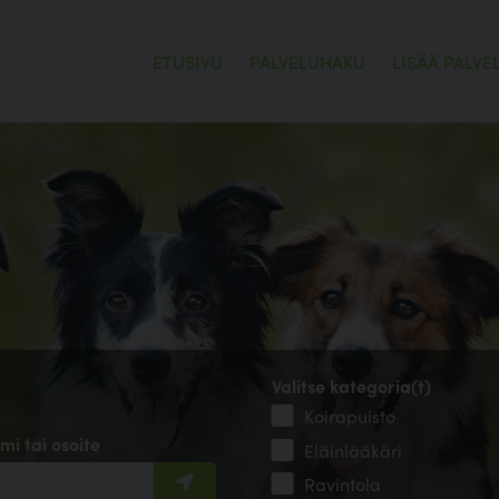
ETUSIVU
PALVELUHAKU
LISÄÄ PALVE
Valitse kategoria(t)
Koirapuisto
mi tai osoite
Eläinlääkäri
Ravintola