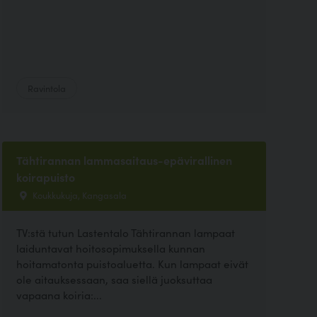
Ravintola
Tähtirannan lammasaitaus-epävirallinen
koirapuisto
Koukkukuja, Kangasala
TV:stä tutun Lastentalo Tähtirannan lampaat
laiduntavat hoitosopimuksella kunnan
hoitamatonta puistoaluetta. Kun lampaat eivät
ole aitauksessaan, saa siellä juoksuttaa
vapaana koiria:...