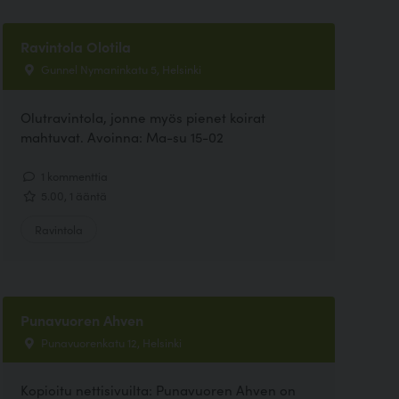
Ravintola Olotila
Gunnel Nymaninkatu 5, Helsinki
Olutravintola, jonne myös pienet koirat
mahtuvat. Avoinna: Ma-su 15-02
1 kommenttia
5.00, 1 ääntä
Ravintola
Punavuoren Ahven
Punavuorenkatu 12, Helsinki
Kopioitu nettisivuilta: Punavuoren Ahven on