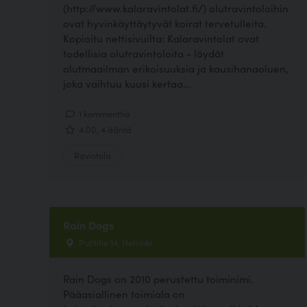
(http://www.kalaravintolat.fi/) olutravintoloihin
ovat hyvinkäyttäytyvät koirat tervetulleita.
Kopioitu nettisivuilta: Kalaravintolat ovat
todellisia olutravintoloita - löydät
olutmaailman erikoisuuksia ja kausihanaoluen,
joka vaihtuu kuusi kertaa...
1 kommenttia
4.00, 4 ääntä
Ravintola
Rain Dogs
Pulttitie 14, Helsinki
Rain Dogs on 2010 perustettu toiminimi.
Pääasiallinen toimiala on