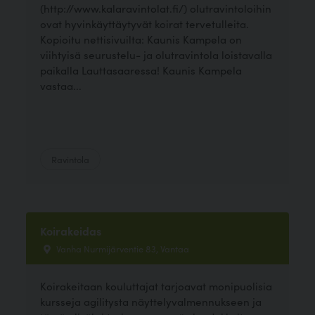
(http://www.kalaravintolat.fi/) olutravintoloihin
ovat hyvinkäyttäytyvät koirat tervetulleita.
Kopioitu nettisivuilta: Kaunis Kampela on
viihtyisä seurustelu- ja olutravintola loistavalla
paikalla Lauttasaaressa! Kaunis Kampela
vastaa...
Ravintola
Koirakeidas
Vanha Nurmijärventie 83, Vantaa
Koirakeitaan kouluttajat tarjoavat monipuolisia
kursseja agilitysta näyttelyvalmennukseen ja