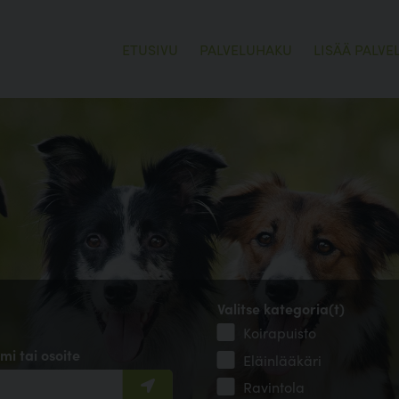
ETUSIVU
PALVELUHAKU
LISÄÄ PALVE
Valitse kategoria(t)
Koirapuisto
mi tai osoite
Eläinlääkäri
Ravintola