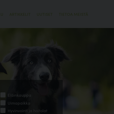
LU
ARTIKKELIT
UUTISET
TIETOA MEISTÄ
Eläinkauppa
Uimapaikka
Hyvinvointi ja hoitolat