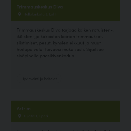
Trimmauskeskus Diva
Hollolankatu 3, Lahti
Trimmauskeskus Diva tarjoaa kaiken rotuisten-,
ikäisten-,ja kokoisten koirien trimmaukset,
siistimiset, pesut, kynsienleikkuut ja muut
hoitopalvelut toiveesi mukaisesti. Sijaitsee
sisäpihalla paasikivenkadun...
Hyvinvointi ja hoitolat
Artrim
Kujatie 1, Liperi