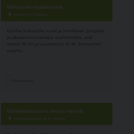
Eläintarvike Sydänystävä
Kenkätie 4, Pirkkala
Koirille ja kissoille ruuat ja tarvikkeet. Jyrsijöitä
ja akvaarioharrastajia unohtamatta. auki
arkisin 10-20 ja Lauantaisin 10-18. Sunnuntait
suljettu
Eläinkauppa
Eläinlääkäriasema Veteira Helsinki
Merimiehenkatu 36 D, Helsinki