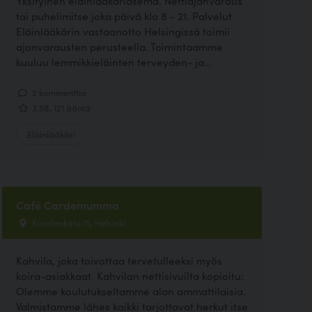
Yksityinen eläinlääkäriasema. Nettiajanvaraus
tai puhelimitse joka päivä klo 8 - 21. Palvelut
Eläinlääkärin vastaanotto Helsingissä toimii
ajanvarausten perusteella. Toimintaamme
kuuluu lemmikkieläinten terveyden- ja...
2 kommenttia
3.58, 121 ääntä
Eläinlääkäri
Café Cardemumma
Kaarlenkatu 15, Helsinki
Kahvila, joka toivottaa tervetulleeksi myös
koira-asiakkaat. Kahvilan nettisivuilta kopioitu:
Olemme koulutukseltamme alan ammattilaisia.
Valmistamme lähes kaikki tarjottavat herkut itse