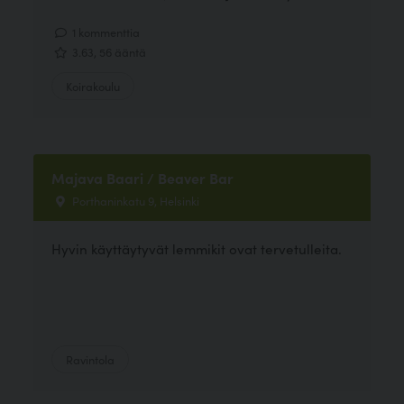
1 kommenttia
3.63, 56 ääntä
Koirakoulu
Majava Baari / Beaver Bar
Porthaninkatu 9, Helsinki
Hyvin käyttäytyvät lemmikit ovat tervetulleita.
Ravintola