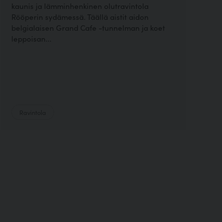
kaunis ja lämminhenkinen olutravintola
Rööperin sydämessä. Täällä aistit aidon
belgialaisen Grand Cafe -tunnelman ja koet
leppoisan...
Ravintola