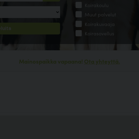
Koirakoulu
Muut palvelut
Koirakuvaaja
Koirasovellus
Mainospaikka vapaana!
Ota yhteyttä.