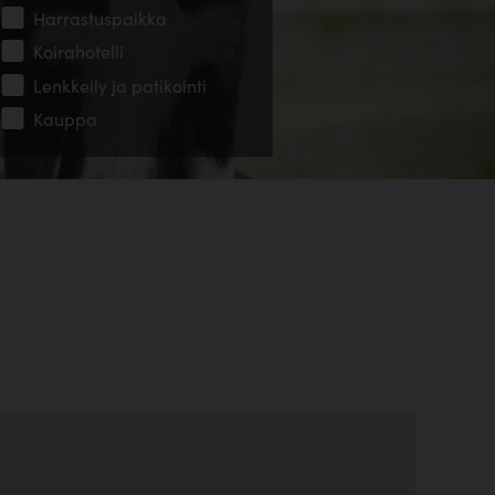
Harrastuspaikka
Koirahotelli
Lenkkeily ja patikointi
Kauppa