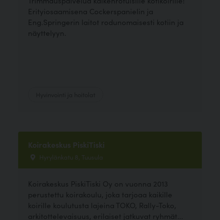
Trimmauspalvelua kaikenrotuisille kotikoirille!
Erityiosaamisena Cockerspanielin ja
Eng.Springerin laitot rodunomaisesti kotiin ja
näyttelyyn.
Hyvinvointi ja hoitolat
Koirakeskus PiskiTiski
Hyrylänkatu 8, Tuusula
Koirakeskus PiskiTiski Oy on vuonna 2013
perustettu koirakoulu, joka tarjoaa kaikille
koirille koulutusta lajeina TOKO, Rally-Toko,
arkitottelevaisuus, erilaiset jatkuvat ryhmät...