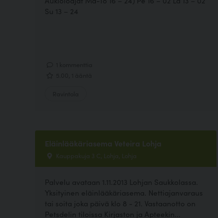
Aukioloajat Ma-To 16 – 24) Pe 16 – 02 La 13 – 02
Su 13 – 24
1 kommenttia
5.00, 1 ääntä
Ravintola
Eläinlääkäriasema Veteira Lohja
Kauppakuja 3 C, Lohja, Lohja
Palvelu avataan 1.11.2013 Lohjan Saukkolassa.
Yksityinen eläinlääkäriasema. Nettiajanvaraus
tai soita joka päivä klo 8 - 21. Vastaanotto on
Petsdelin tiloissa Kirjaston ja Apteekin...