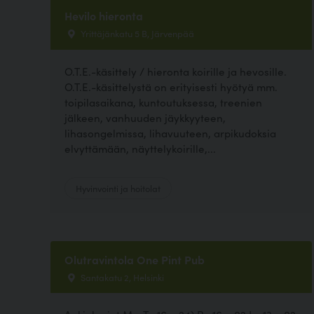
Hevilo hieronta
Yrittäjänkatu 5 B, Järvenpää
O.T.E.-käsittely / hieronta koirille ja hevosille.
O.T.E.-käsittelystä on erityisesti hyötyä mm.
toipilasaikana, kuntoutuksessa, treenien
jälkeen, vanhuuden jäykkyyteen,
lihasongelmissa, lihavuuteen, arpikudoksia
elvyttämään, näyttelykoirille,...
Hyvinvointi ja hoitolat
Olutravintola One Pint Pub
Santakatu 2, Helsinki