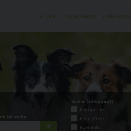
ETUSIVU
PALVELUHAKU
LISÄÄ PALVE
Valitse kategoria(t)
Koirapuisto
mi tai osoite
Eläinlääkäri
Ravintola