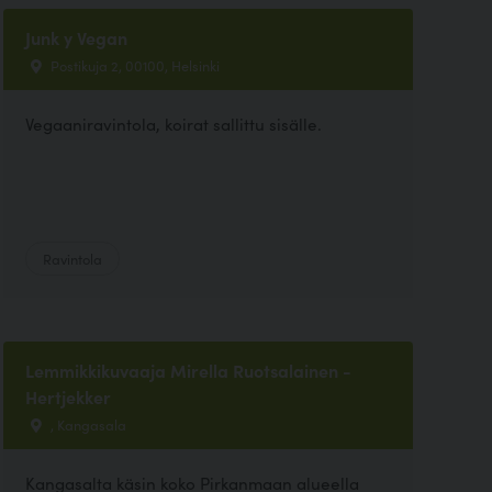
Junk y Vegan
Postikuja 2, 00100, Helsinki
Vegaaniravintola, koirat sallittu sisälle.
Ravintola
Lemmikkikuvaaja Mirella Ruotsalainen -
Hertjekker
, Kangasala
Kangasalta käsin koko Pirkanmaan alueella