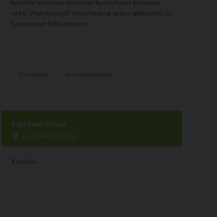
kaikille avoimia matalan kynnyksen kursseja
sekä irtotreenejä tavoitteena arjen aktivointi ja
luonnossa liikkuminen.
Koirakoulu
Harrastuspaikka
Espresso House
Laurinkatu 53, Lohja
Kahvila