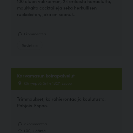
100 oluen valikoiman, 24 erilaista hanaolutta,
maukkaita cocktaileja sekä herkullisen
ruokalistan, joka on saanut...
1 kommenttia
Ravintola
Karvamasun koirapalvelut
Kärrynpyöräntie 1B27, Espoo
Trimmaukset, koirahierontaa ja koulutusta.
Pohjois-Espoo.
2 kommenttia
1.00, 2 ääntä