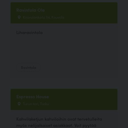
Ravintola Ole
Kouvolankatu 34, Kouvola
Liharavintola
Ravintola
Espresso House
Turun tori, Turku
Kahvilaketjun kahviloihin ovat tervetulleita
myös nelijalkaiset asiakkaat. Voit pyytää