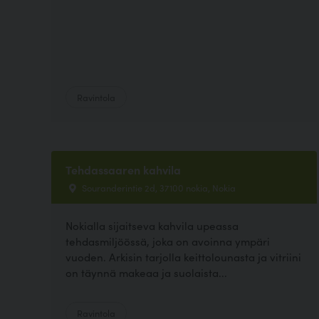
Ravintola
Tehdassaaren kahvila
Souranderintie 2d, 37100 nokia, Nokia
Nokialla sijaitseva kahvila upeassa
tehdasmiljöössä, joka on avoinna ympäri
vuoden. Arkisin tarjolla keittolounasta ja vitriini
on täynnä makeaa ja suolaista...
Ravintola