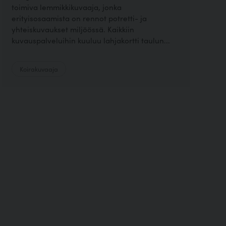
toimiva lemmikkikuvaaja, jonka
erityisosaamista on rennot potretti- ja
yhteiskuvaukset miljöössä. Kaikkiin
kuvauspalveluihin kuuluu lahjakortti taulun...
Koirakuvaaja