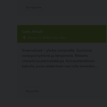
Koirapuisto
Cafe Aitta9
Aittatori 9, 90100 Oulu, Oulu
Smørrebrød – ylistys voileivälle. Suolaisia
voileipiä kylminä ja lämpiminä. Rikkaita
ritareita ja pannukakkuja. Koiraystävällinen
kahvila, jossa alakertaan saa tulla lemmikin...
Ravintola