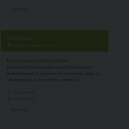
Ravintola
Cafe Kapris
Lahden kauppatori, Lahti
Kahvila Lahden torilla. Erittäin
koiraystävällinen paikka ja omistajalta saa
todennäköisesti jokainen koira namia. Sisä- ja
ulkoterassiin koirat sallittu, mikäli on...
1 kommenttia
5.00, 1 ääntä
Ravintola