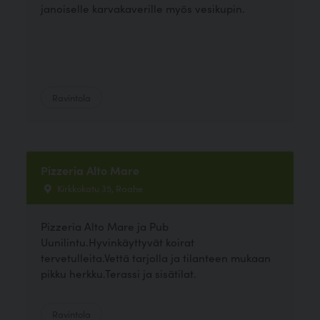
janoiselle karvakaverille myös vesikupin.
Ravintola
Pizzeria Alto Mare
Kirkkokatu 35, Raahe
Pizzeria Alto Mare ja Pub
Uunilintu.Hyvinkäyttyvät koirat
tervetulleita.Vettä tarjolla ja tilanteen mukaan
pikku herkku.Terassi ja sisätilat.
Ravintola