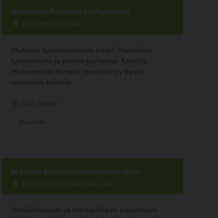
Hailuodon Panimon Mallassauna
Pikisaarentie 15, Oulu
Mukava, tunnelmallinen baari. Paikallisia
luomuoluita ja pientä purtavaa. Kesällä
mukavan iso terassi, jossa löytyy hyvin
varjotilaa koiralle.
5.00, 1 ääntä
Ravintola
Matalan kynnyksen maastokursseja
Kavastontie 691 25460 Kisko, Salo
Henkilöhakuun ja metsäjälkeen perustuvia