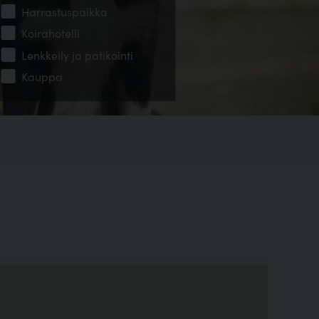
Harrastuspaikka
Koirahotelli
Lenkkeily ja patikointi
Kauppa