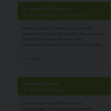
Ravintola Saint Chihuahua
Tehtaankatu 25, 00150 Helsinki, Helsinki
Ravintola Saint Chihuahuaan ovat koirat
tervetulleita sisälle! Vesikuppikin löytyy janoon.
Saint Chihuahua on avoinna aluksi
lounasaikaan ma-pe 10.30-14.30, mutta avaa...
Ravintola
Slicemonger Kaleva
Sammonkatu 46, Tampere
Slicemonger Pizza & Bar toivottaa
tervetulleeksi sisälle pienet koirakaverit.