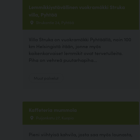
Lemmikkiystävällinen vuokramökki Struka
villa, Pyhtää
Strukantie 24, Pyhtää
Villa Struka on vuokramökki Pyhtäällä, noin 100
km Helsingistä itään, jonne myös
kaikenkarvaiset lemmikit ovat tervetulleita.
Piha on vehreä puutarhapiha...
Muut palvelut
Kaffeteria mummola
Puijonkatu 27, Kuopio
Pieni viihtyisä kahvila, josta saa myös lounasta,