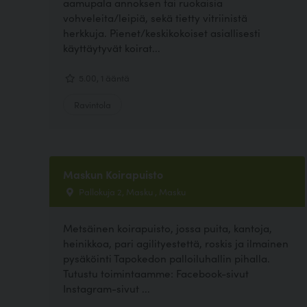
aamupala annoksen tai ruokaisia
vohveleita/leipiä, sekä tietty vitriinistä
herkkuja. Pienet/keskikokoiset asiallisesti
käyttäytyvät koirat...
5.00, 1 ääntä
Ravintola
Maskun Koirapuisto
Pallokuja 2, Masku , Masku
Metsäinen koirapuisto, jossa puita, kantoja,
heinikkoa, pari agilityestettä, roskis ja ilmainen
pysäköinti Tapokedon palloiluhallin pihalla.
Tutustu toimintaamme: Facebook-sivut
Instagram-sivut ...