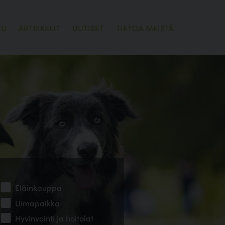
LU
ARTIKKELIT
UUTISET
TIETOA MEISTÄ
Eläinkauppa
Uimapaikka
Hyvinvointi ja hoitolat