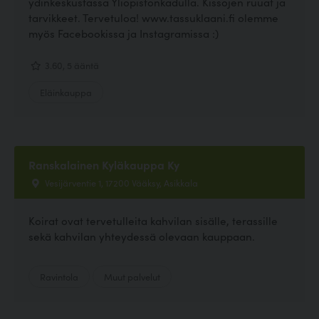
ydinkeskustassa Yliopistonkadulla. Kissojen ruuat ja
tarvikkeet. Tervetuloa! www.tassuklaani.fi olemme
myös Facebookissa ja Instagramissa :)
3.60, 5 ääntä
Eläinkauppa
Ranskalainen Kyläkauppa Ky
Vesijärventie 1, 17200 Vääksy, Asikkala
Koirat ovat tervetulleita kahvilan sisälle, terassille
sekä kahvilan yhteydessä olevaan kauppaan.
Ravintola
Muut palvelut