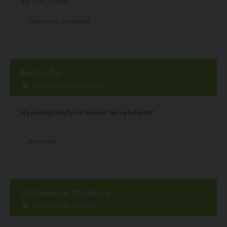
5.00, 1 ääntä
Hyvinvointi ja hoitolat
Backas Bar
Mäkelänkatu 15, Helsinki
Hyvinkäyttäytyvät koirat tervetulleita!
Ravintola
Olutravintola Oljenkorsi
Intiankatu 18, Helsinki