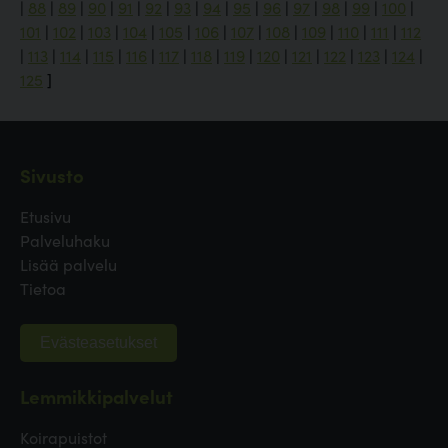
|
88
|
89
|
90
|
91
|
92
|
93
|
94
|
95
|
96
|
97
|
98
|
99
|
100
|
101
|
102
|
103
|
104
|
105
|
106
|
107
|
108
|
109
|
110
|
111
|
112
|
113
|
114
|
115
|
116
|
117
|
118
|
119
|
120
|
121
|
122
|
123
|
124
|
125
]
Sivusto
Etusivu
Palveluhaku
Lisää palvelu
Tietoa
Evästeasetukset
Lemmikkipalvelut
Koirapuistot