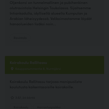
Oljenkorsi on tunnelmallinen ja pubihenkinen
olutravintola Helsingin Toukolassa. Sijaitsemme
Intiankadulla, idyllisellä alueella Kumpulan ja
Arabian läheisyydessä. Valikoimastamme löydät
hanaolueiden lisäksi noin...
Ravintola
Koirakoulu Rallitassu
Kauppanummentie 8, Nurmijärvi
Koirakoulu Rallitassu tarjoaa monipuolista
koulutusta kaikentasoisille koirakoille.
3.67, 24 ääntä
Koirakoulu
Harrastuspaikka