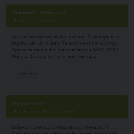
Eläinlääkäri Tammisalot
Koivikkotie 6B, Vantaa
Auki arkisin ajanvarausten mukaan. Viikonloppuisin
ja pyhäpäivisin suljettu. Tekevät myös kotikäyntejä.
Ajanvarauksen puhelinaika arkisin klo 08:00-09:30.
Hoitavat kissoja, koiria, kaneja, marsuja...
Eläinlääkäri
Kuppila Kulma
Hatanpään valtatie 12, Tampere
Linja-autoasemaa vastapäätä sijaitseva baari.
Odotimme bussin vaihtoa ja kysyimme, saako tulla