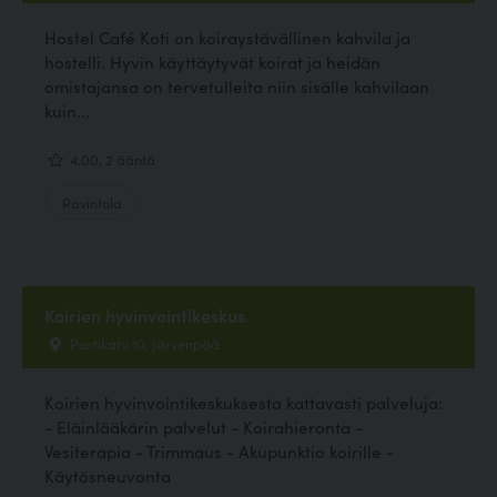
Hostel Café Koti on koiraystävällinen kahvila ja
hostelli. Hyvin käyttäytyvät koirat ja heidän
omistajansa on tervetulleita niin sisälle kahvilaan
kuin...
4.00, 2 ääntä
Ravintola
Koirien hyvinvointikeskus
Postikatu 10, Järvenpää
Koirien hyvinvointikeskuksesta kattavasti palveluja:
- Eläinlääkärin palvelut - Koirahieronta -
Vesiterapia - Trimmaus - Akupunktio koirille -
Käytösneuvonta