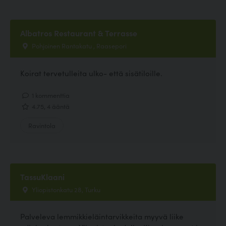
Albatros Restaurant & Terrasse
Pohjoinen Rantakatu , Raasepori
Koirat tervetulleita ulko- että sisätiloille.
1 kommenttia
4.75, 4 ääntä
Ravintola
TassuKlaani
Yliopistonkatu 28, Turku
Palveleva lemmikkieläintarvikkeita myyvä liike