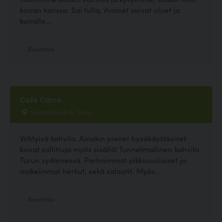
koiran kanssa. Sai tulla, ihmiset saivat oluet ja
koiralle...
Ravintola
Café Carre
Linnankatu 3 B, Turku
Viihtyisä kahvila. Ainakin pienet hyväkäytöksiset
koirat sallittuja myös sisällä! Tunnelmallinen kahvila
Turun sydämessä. Parhaimmat pikkusuolaiset ja
makeimmat herkut, sekä salaatit. Myös...
Ravintola