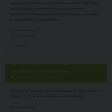
herkkuja makeaan ja suolaiseen nälkään.KAFFILAN
tiski pursuaa gluteenittomia ja vegaanisia
herkkuja.Lounassalaattejamme kehutaan runsaiksi
ja värikkäiksi.Juomapuoleksi...
1 kommenttia
5.00, 5 ääntä
Ravintola
Star Glamour's Trimmauspalvelu
Aittomäentie 10, Lempäälä
Viihtyisä ja kodinomainen trimmaamo. Ajanvaraus
arkisin 11-17 tai www.facebook.fi/trimmaus
1 kommenttia