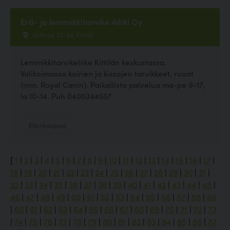
Erä- ja lemmikkitarvike Aihki Oy
Valtatie 32-34, Kittilä
Lemmikkitarvikeliike Kittilän keskustassa.
Valikoimassa koirien ja kissojen tarvikkeet, ruoat
(mm. Royal Canin). Paikallista palvelua ma-pe 9-17,
la 10-14. Puh 0400344557
Eläinkauppa
[
1
|
2
|
3
|
4
|
5
|
6
|
7
|
8
|
9
|
10
|
11
|
12
|
13
|
14
|
15
|
16
|
17
|
18
|
19
|
20
|
21
|
22
|
23
|
24
|
25
|
26
|
27
|
28
|
29
|
30
|
31
|
32
|
33
|
34
|
35
|
36
|
37
|
38
|
39
|
40
|
41
|
42
|
43
|
44
|
45
|
46
|
47
|
48
|
49
|
50
|
51
|
52
|
53
|
54
|
55
|
56
|
57
|
58
|
59
|
60
|
61
|
62
|
63
|
64
|
65
|
66
|
67
|
68
|
69
|
70
|
71
|
72
|
73
|
74
|
75
|
76
|
77
|
78
|
79
|
80
|
81
|
82
|
83
|
84
|
85
|
86
|
87