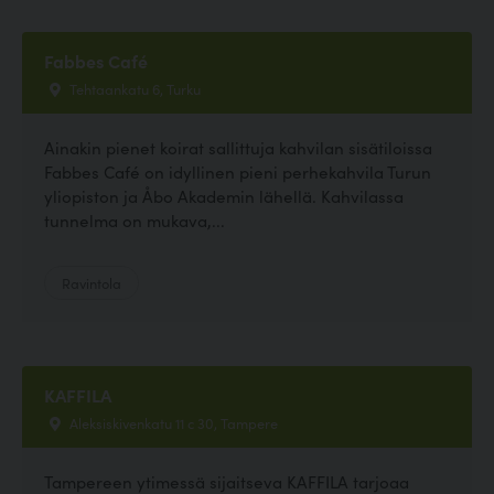
Fabbes Café
Tehtaankatu 6, Turku
Ainakin pienet koirat sallittuja kahvilan sisätiloissa
Fabbes Café on idyllinen pieni perhekahvila Turun
yliopiston ja Åbo Akademin lähellä. Kahvilassa
tunnelma on mukava,...
Ravintola
KAFFILA
Aleksiskivenkatu 11 c 30, Tampere
Tampereen ytimessä sijaitseva KAFFILA tarjoaa