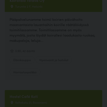
Koiratalo Ystävä Oy
Turuntie 2 F, Helsinki
Pääpalvelunamme toimii koirien päivähoito
maanantaista lauantaihin koirille räätälöidyssä
toimitilassamme. Toimitilassamme on myös
myymälä, josta löydät koirallesi laadukasta ruokaa,
makupaloja, leluja...
3.50, 42 ääntä
Eläinkauppa
Hyvinvointi ja hoitolat
Harrastuspaikka
Hostel Café Koti
Valtakatu 21, Rovaniemi