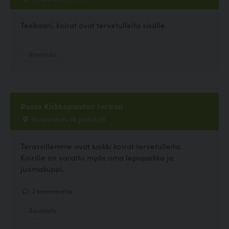
Teebaari, koirat ovat tervetulleita sisälle.
Ravintola
Rosso Kirkkopuiston terassi
Kauppakatu 19, Jyväskylä
Terassillemme ovat kaikki koirat tervetulleita.
Koirille on varattu myös oma lepopaikka ja
juomakuppi.
2 kommenttia
Ravintola