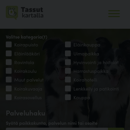
Valitse kategoria(t)
Koirapuisto
Eläinkauppa
Eläinlääkäri
Uimapaikka
Ravintola
Hyvinvointi ja hoitolat
Koirakoulu
Harrastuspaikka
Muut palvelut
Koirahotelli
Koirakuvaaja
Lenkkeily ja patikointi
Koirasovellus
Kauppa
Palveluhaku
Syötä paikkakunta, palvelun nimi tai osoite