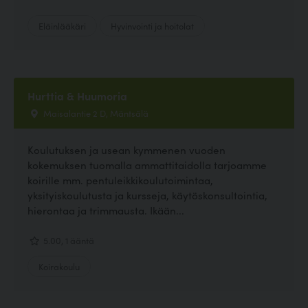
Eläinlääkäri
Hyvinvointi ja hoitolat
Hurttia & Huumoria
Maisalantie 2 D, Mäntsälä
Koulutuksen ja usean kymmenen vuoden
kokemuksen tuomalla ammattitaidolla tarjoamme
koirille mm. pentuleikkikoulutoimintaa,
yksityiskoulutusta ja kursseja, käytöskonsultointia,
hierontaa ja trimmausta. Ikään...
5.00, 1 ääntä
Koirakoulu