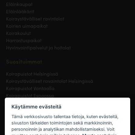
Eläinkaupat
Eläinlääkärit
Koiraystävälliset ravintolat
Koirien uimapaikat
Koirakoulut
Harrastuspaikat
Hyvinvointipalvelut ja hoitolat
Suosituimmat
Koirapuistot Helsingissä
Koiraystävälliset ravaintolat Helsingissä
Koirapuistot Vantaalla
Koirapuistot Espoossa
Koirapuistot Turussa
Käytämme evästeitä
Eläinlääkäri Helsingissä
Koirapuistot Tampereella
Tämä verkkosivusto tallentaa tietoja, kuten evästeitä,
sivuston tärkeiden toimintojen sekä markkinoinnin,
personoinnin ja analytiikan mahdollistamiseksi. Voit
Linkit