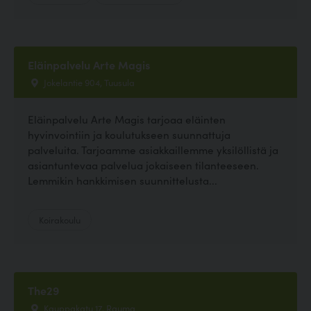
Eläinpalvelu Arte Magis
Jokelantie 904, Tuusula
Eläinpalvelu Arte Magis tarjoaa eläinten
hyvinvointiin ja koulutukseen suunnattuja
palveluita. Tarjoamme asiakkaillemme yksilöllistä ja
asiantuntevaa palvelua jokaiseen tilanteeseen.
Lemmikin hankkimisen suunnittelusta...
Koirakoulu
The29
Kauppakatu 17, Rauma