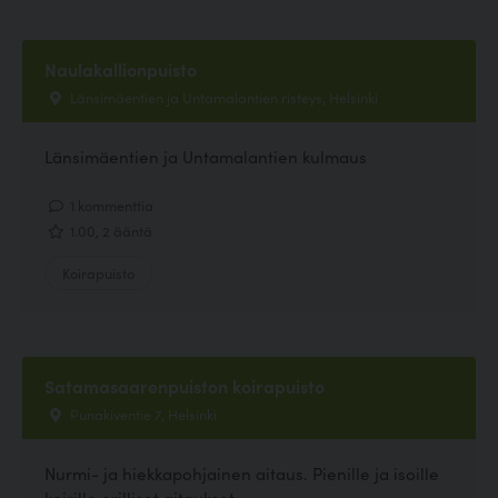
Naulakallionpuisto
Länsimäentien ja Untamalantien risteys, Helsinki
Länsimäentien ja Untamalantien kulmaus
1 kommenttia
1.00, 2 ääntä
Koirapuisto
Satamasaarenpuiston koirapuisto
Punakiventie 7, Helsinki
Nurmi- ja hiekkapohjainen aitaus. Pienille ja isoille
koirille erilliset aitaukset.