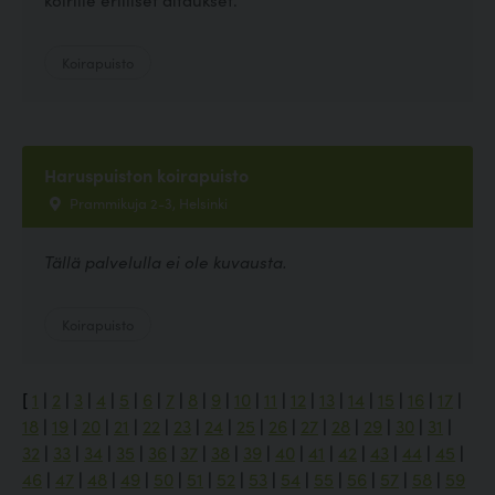
Koirapuisto
Haruspuiston koirapuisto
Prammikuja 2-3, Helsinki
Tällä palvelulla ei ole kuvausta.
Koirapuisto
[
1
|
2
|
3
|
4
|
5
|
6
|
7
|
8
|
9
|
10
|
11
|
12
|
13
|
14
|
15
|
16
|
17
|
18
|
19
|
20
|
21
|
22
|
23
|
24
|
25
|
26
|
27
|
28
|
29
|
30
|
31
|
32
|
33
|
34
|
35
|
36
|
37
|
38
|
39
|
40
|
41
|
42
|
43
|
44
|
45
|
46
|
47
|
48
|
49
|
50
|
51
|
52
|
53
|
54
|
55
|
56
|
57
|
58
|
59