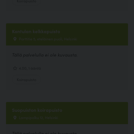
Koirapuisto
Kontulan kelkkapuisto
Porttitie 5, eteläinen puoli, Helsinki
Tällä palvelulla ei ole kuvausta.
4.00, 1 ääntä
Koirapuisto
Suopuiston koirapuisto
Lampipolku 12, Helsinki
Tällä palvelulla ei ole kuvausta.