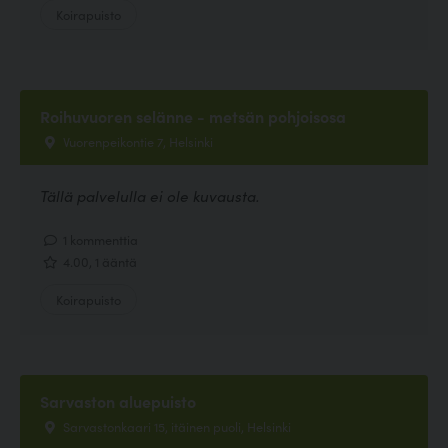
Koirapuisto
Roihuvuoren selänne - metsän pohjoisosa
Vuorenpeikontie 7, Helsinki
Tällä palvelulla ei ole kuvausta.
1 kommenttia
4.00, 1 ääntä
Koirapuisto
Sarvaston aluepuisto
Sarvastonkaari 15, itäinen puoli, Helsinki