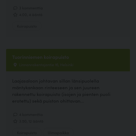
3 kommenttia
4.00, 4 ääntä
Koirapuisto
Tuorinniemen koirapuisto
Linnanrakentajantie 16, Helsinki
Laajasaloon johtavan sillan länsipuolella
mäntykankaan rinteeseen ja sen juureen
rakennettu koirapuisto (isojen ja pienten puoli
erotettu) sekä puiston ohittavan...
4 kommenttia
3.50, 12 ääntä
Koirapuisto
Uimapaikka