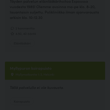
Täyden palvelun eläinlääkärihoitoa Espoossa
vuodesta 1985! Olemme avoinna ma-pe klo. 8-20,
lauantaisin suljettu. Polikliniikka ilman ajanvarausta
arkisin klo. 10-12.30
2 kommenttia
4.50, 40 ääntä
Eläinlääkäri
Myllypuron koirapuisto
Myllymatkantie 1-3, Helsinki
Tällä palvelulla ei ole kuvausta.
Koirapuisto