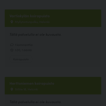
Vartiokylän koirapuisto
Myllytontunpolku, Helsinki
Tällä palvelulla ei ole kuvausta.
1 kommenttia
1.00, 1 ääntä
Koirapuisto
Herttoniemen koirapuisto
Siilitie 18, Helsinki
Tällä palvelulla ei ole kuvausta.