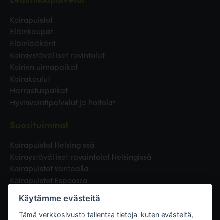
Koirapuistot
Eläinkaupat
Eläinlääkärit
Koiraystävälliset ravintolat
Koirien uimapaikat
Koirakoulut
Harrastuspaikat
Hyvinvointipalvelut ja hoitolat
Suosituimmat
Koirapuistot Helsingissä
Koiraystävälliset ravaintolat Helsingissä
Koirapuistot Vantaalla
Koirapuistot Espoossa
Koirapuistot Turussa
Käytämme evästeitä
Eläinlääkäri Helsingissä
Koirapuistot Tampereella
Tämä verkkosivusto tallentaa tietoja, kuten evästeitä,