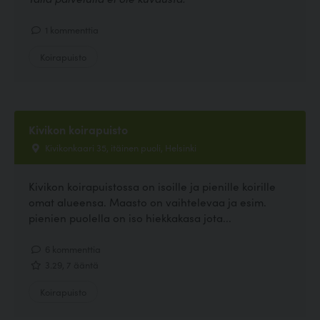
1 kommenttia
Koirapuisto
Kivikon koirapuisto
Kivikonkaari 35, itäinen puoli, Helsinki
Kivikon koirapuistossa on isoille ja pienille koirille
omat alueensa. Maasto on vaihtelevaa ja esim.
pienien puolella on iso hiekkakasa jota...
6 kommenttia
3.29, 7 ääntä
Koirapuisto