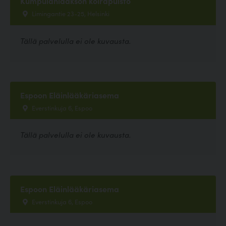
Kumpulanlaakson koirapuisto
Limingantie 23-25, Helsinki
Tällä palvelulla ei ole kuvausta.
Espoon Eläinlääkäriasema
Everstinkuja 6, Espoo
Tällä palvelulla ei ole kuvausta.
Espoon Eläinlääkäriasema
Everstinkuja 6, Espoo