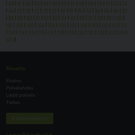
|
60
|
61
|
62
|
63
|
64
|
65
|
66
|
67
|
68
|
69
|
70
|
71
|
72
|
73
|
74
|
75
|
76
|
77
|
78
|
79
|
80
|
81
|
82
|
83
|
84
|
85
|
86
|
87
|
88
|
89
|
90
|
91
|
92
|
93
|
94
|
95
|
96
|
97
|
98
|
99
|
100
|
101
|
102
|
103
|
104
|
105
|
106
|
107
|
108
|
109
|
110
|
111
|
112
|
113
|
114
|
115
|
116
|
117
|
118
|
119
|
120
|
121
|
122
|
123
|
124
|
125
]
Sivusto
Etusivu
Palveluhaku
Lisää palvelu
Tietoa
Evästeasetukset
Lemmikkipalvelut