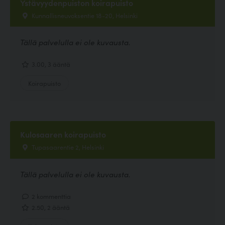
Ystävyydenpuiston koirapuisto
Kunnallisneuvoksentie 18-20, Helsinki
Tällä palvelulla ei ole kuvausta.
3.00, 3 ääntä
Koirapuisto
Kulosaaren koirapuisto
Tupasaarentie 2, Helsinki
Tällä palvelulla ei ole kuvausta.
2 kommenttia
2.50, 2 ääntä