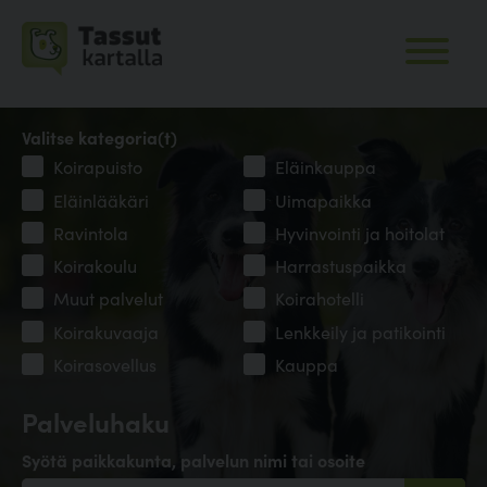
Valitse kategoria(t)
Koirapuisto
Eläinkauppa
Eläinlääkäri
Uimapaikka
Ravintola
Hyvinvointi ja hoitolat
Koirakoulu
Harrastuspaikka
Muut palvelut
Koirahotelli
Koirakuvaaja
Lenkkeily ja patikointi
Koirasovellus
Kauppa
Palveluhaku
Syötä paikkakunta, palvelun nimi tai osoite