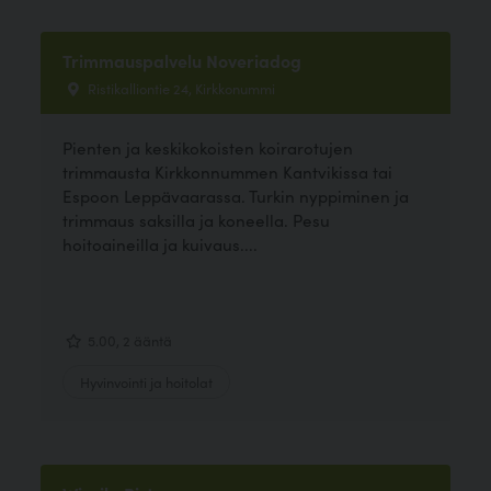
Trimmauspalvelu Noveriadog
Ristikalliontie 24, Kirkkonummi
Pienten ja keskikokoisten koirarotujen
trimmausta Kirkkonnummen Kantvikissa tai
Espoon Leppävaarassa. Turkin nyppiminen ja
trimmaus saksilla ja koneella. Pesu
hoitoaineilla ja kuivaus....
5.00, 2 ääntä
Hyvinvointi ja hoitolat