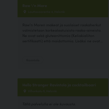
Raw \'n More
Lauttasaarentie 4, Helsinki
Raw’n Moren makeat ja suolaiset raakaherkut
valmistetaan korkealaatuisista raaka-aineista.
Ne ovat sekä gluteenittomia (Keliakialiiton
sertifikaatti) että maidottomia. Lisäksi ne ovat...
Ravintola
Hello Stranger Ravintola ja cocktailbaari
Vilhonkatu 6, Helsinki
Tällä palvelulla ei ole kuvausta.