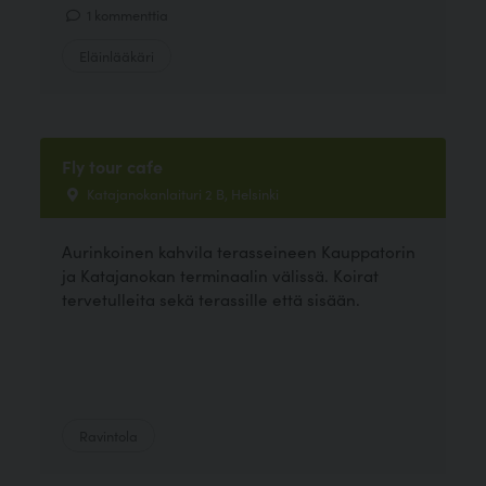
1 kommenttia
Eläinlääkäri
Fly tour cafe
Katajanokanlaituri 2 B, Helsinki
Aurinkoinen kahvila terasseineen Kauppatorin
ja Katajanokan terminaalin välissä. Koirat
tervetulleita sekä terassille että sisään.
Ravintola