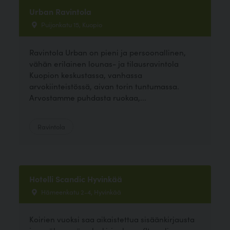
Urban Ravintola
Puijonkatu 15, Kuopio
Ravintola Urban on pieni ja persoonallinen,
vähän erilainen lounas- ja tilausravintola
Kuopion keskustassa, vanhassa
arvokiinteistössä, aivan torin tuntumassa.
Arvostamme puhdasta ruokaa,...
Ravintola
Hotelli Scandic Hyvinkää
Hämeenkatu 2-4, Hyvinkää
Koirien vuoksi saa aikaistettua sisäänkirjausta