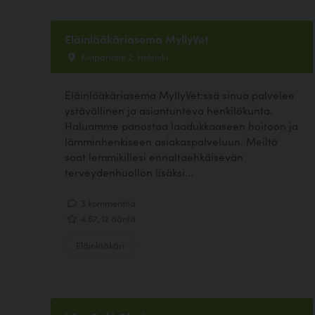
Eläinlääkäriasema MyllyVet
Kiviparintie 2, Helsinki
Eläinlääkäriasema MyllyVet:ssä sinua palvelee
ystävällinen ja asiantunteva henkilökunta.
Haluamme panostaa laadukkaaseen hoitoon ja
lämminhenkiseen asiakaspalveluun. Meiltä
saat lemmikillesi ennaltaehkäisevän
terveydenhuollon lisäksi...
3 kommenttia
4.67, 12 ääntä
Eläinlääkäri