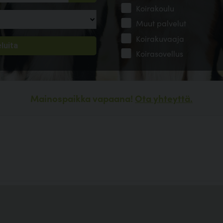
Koirakoulu
Muut palvelut
Koirakuvaaja
Koirasovellus
Mainospaikka vapaana!
Ota yhteyttä.