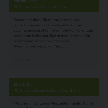
Wiurila Bistro
Viurilantie 126, 24910 Halikko, Salo
Keveän moderni Bistro tarjoaa rennon
ruokaelämyksen puistonäkymillä. Tuoreet,
sesonginmukaiset annokset tehdään kokonaan
ravintolan keittiössä. Koirat ovat tervetulleita
ravintolaan sisälle sekä terassille.
Avoinna:touko-kesäkuu Ma:...
Ravintola
Stop N'Go
Valtatie 4, Seestaan levike, 15460 Lahti, Lahti
Motarigrilli Lahden ja Vierumäen rajalla. Koirat