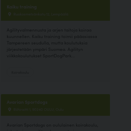
Kaiku training
Ruokosmetsänkatu 12, Lempäälä
Agilityvalmennusta ja arjen taitoja koiraa
kuunnellen. Kaiku training toimii pääasiassa
Tampereen seudulla, mutta koulutuksia
järjestetään ympäri Suomea. Agilityn
viikkokoulutukset SportDogPark...
Koirakoulu
Avarian Sportdogs
Riihiraitti 1, 90240 OULU, Oulu
Avarian Sportdogs on oululainen koirakoulu,