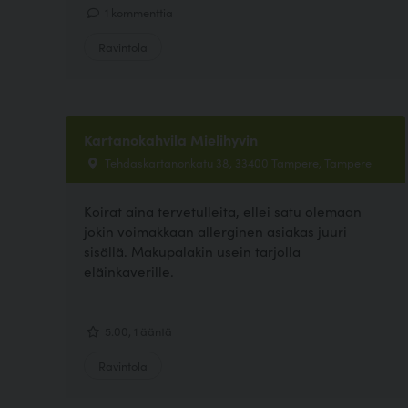
1 kommenttia
Ravintola
Kartanokahvila Mielihyvin
Tehdaskartanonkatu 38, 33400 Tampere, Tampere
Koirat aina tervetulleita, ellei satu olemaan
jokin voimakkaan allerginen asiakas juuri
sisällä. Makupalakin usein tarjolla
eläinkaverille.
5.00, 1 ääntä
Ravintola