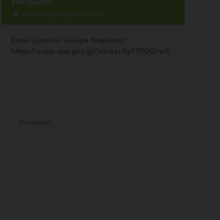
Koirapuisto
Hemming ElfvingIn tie, Hanko
Katso sijaintini Google Mapsissa!
https://maps.app.goo.gl/1vtc4ecNyYYPQQsw9
Koirapuisto