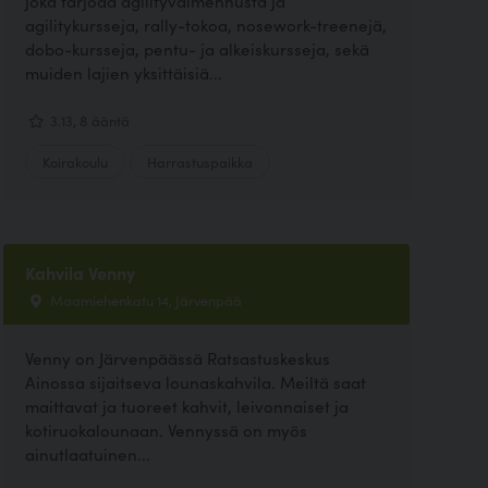
joka tarjoaa agilityvalmennusta ja
agilitykursseja, rally-tokoa, nosework-treenejä,
dobo-kursseja, pentu- ja alkeiskursseja, sekä
muiden lajien yksittäisiä...
3.13, 8 ääntä
Koirakoulu
Harrastuspaikka
Kahvila Venny
Maamiehenkatu 14, Järvenpää
Venny on Järvenpäässä Ratsastuskeskus
Ainossa sijaitseva lounaskahvila. Meiltä saat
maittavat ja tuoreet kahvit, leivonnaiset ja
kotiruokalounaan. Vennyssä on myös
ainutlaatuinen...