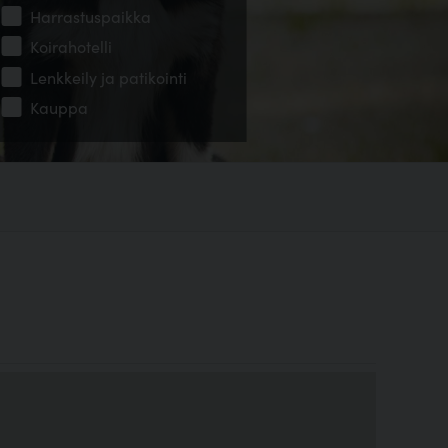
Harrastuspaikka
Koirahotelli
Lenkkeily ja patikointi
Kauppa