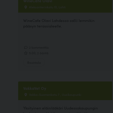
WineCafé Olavi
Aleksanterinkatu 10, Lahti
WineCafe Olavi Lahdessa sallii lemmikin
pääsyn terassialeelle.
2 kommenttia
5.00, 2 ääntä
Ravintola
VakkaVet Oy
Vakka-Suomenkatu 7 , Uusikaupunki
Yksityinen eläinlääkäri Uudessakaupungin