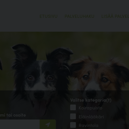
ETUSIVU
PALVELUHAKU
LISÄÄ PALVE
Valitse kategoria(t)
Koirapuisto
mi tai osoite
Eläinlääkäri
Ravintola