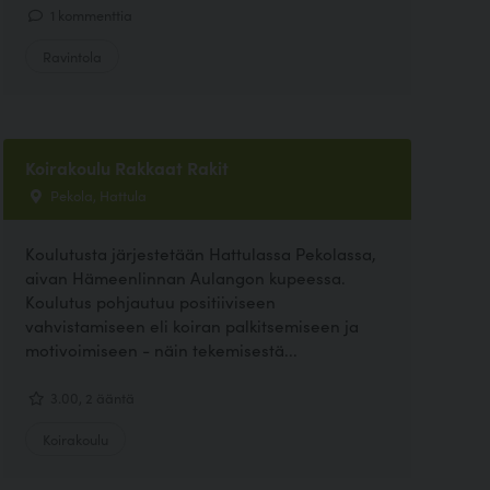
1 kommenttia
Ravintola
Koirakoulu Rakkaat Rakit
Pekola, Hattula
Koulutusta järjestetään Hattulassa Pekolassa,
aivan Hämeenlinnan Aulangon kupeessa.
Koulutus pohjautuu positiiviseen
vahvistamiseen eli koiran palkitsemiseen ja
motivoimiseen - näin tekemisestä...
3.00, 2 ääntä
Koirakoulu