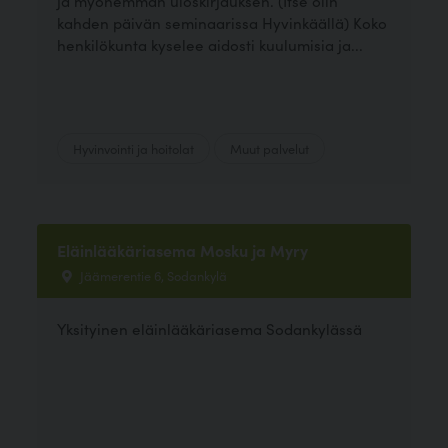
ja myöhemmän uloskirjauksen. (Itse olin
kahden päivän seminaarissa Hyvinkäällä) Koko
henkilökunta kyselee aidosti kuulumisia ja...
Hyvinvointi ja hoitolat
Muut palvelut
Eläinlääkäriasema Mosku ja Myry
Jäämerentie 6, Sodankylä
Yksityinen eläinlääkäriasema Sodankylässä