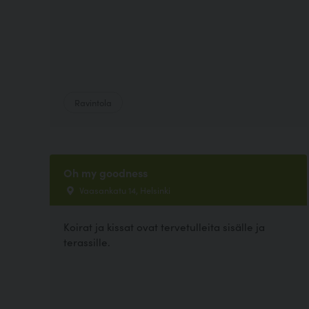
Ravintola
Oh my goodness
Vaasankatu 14, Helsinki
Koirat ja kissat ovat tervetulleita sisälle ja
terassille.