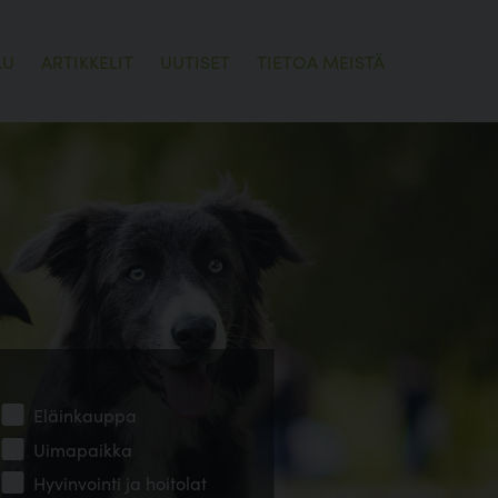
LU
ARTIKKELIT
UUTISET
TIETOA MEISTÄ
Eläinkauppa
Uimapaikka
Hyvinvointi ja hoitolat