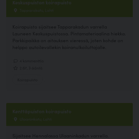
Keskuspuiston koirapuisto
Tapparakatu, Lahti
Koirapuisto sijaitsee Tapparakadun varrella
Launeen Keskuspuistossa. Pintamateriaalina hiekka.
Parkkipaikka on aitauksen vieressä, joten kohde on
helppo autoilevallekin koiranulkoiluttajalle.
4 kommenttia
2.67, 3 ääntä
Koirapuisto
Kenttäpuiston koirapuisto
Ulaaninkatu, Lahti
Sijaitsee Hennalassa Ulaaninkadun varrella.