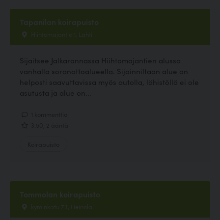
Tapanilan koirapuisto
Hiihtomajantie 1, Lahti
Sijaitsee Jalkarannassa Hiihtomajantien alussa
vanhalla soranottoalueella. Sijainniltaan alue on
helposti saavuttavissa myös autolla, lähistöllä ei ole
asutusta ja alue on...
1 kommenttia
3.50, 2 ääntä
Koirapuisto
Tommolan koirapuisto
kyminkatu 73, Heinola