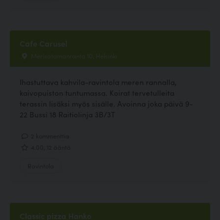
Cafe Carusel
Merisatamanranta 10, Helsinki
Ihastuttava kahvila-ravintola meren rannalla,
kaivopuiston tuntumassa. Koirat tervetulleita
terassin lisäksi myös sisälle. Avoinna joka päivä 9-
22 Bussi 18 Raitiolinja 3B/3T
2 kommenttia
4.00, 12 ääntä
Ravintola
Classic pizza Hanko