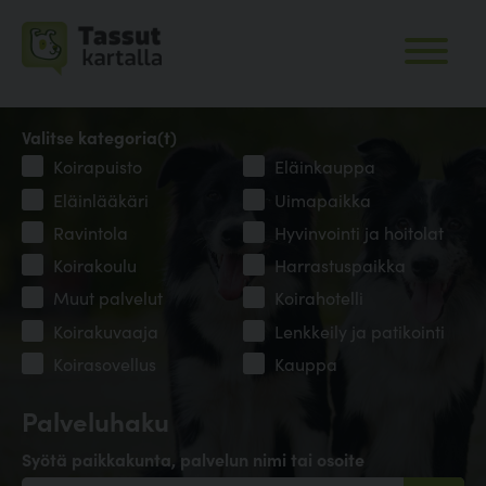
Valitse kategoria(t)
Koirapuisto
Eläinkauppa
Eläinlääkäri
Uimapaikka
Ravintola
Hyvinvointi ja hoitolat
Koirakoulu
Harrastuspaikka
Muut palvelut
Koirahotelli
Koirakuvaaja
Lenkkeily ja patikointi
Koirasovellus
Kauppa
Palveluhaku
Syötä paikkakunta, palvelun nimi tai osoite