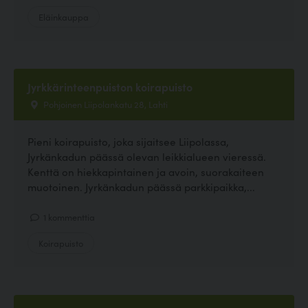
Eläinkauppa
Jyrkkärinteenpuiston koirapuisto
Pohjoinen Liipolankatu 28, Lahti
Pieni koirapuisto, joka sijaitsee Liipolassa,
Jyrkänkadun päässä olevan leikkialueen vieressä.
Kenttä on hiekkapintainen ja avoin, suorakaiteen
muotoinen. Jyrkänkadun päässä parkkipaikka,...
1 kommenttia
Koirapuisto