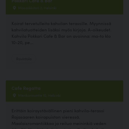
Pokkari Cafe & Bar
Mosaiikkitori 2, Helsinki
Koirat tervetulleita kahvilan terassille. Myynnissä
kahvilatuotteiden lisäksi myös kirjoja. A-oikeudet.
Kahvila Pokkari Cafe & Bar on avoinna: ma-to klo
10-20, pe...
Ravintola
Cafe Regatta
Merikannontie 10, Helsinki
Erittäin koiraystävällinen pieni kahvila-terassi
Rajasaaren koirapuiston vieressä.
Maalaisromantiikkaa ja reilua meininkiä veden