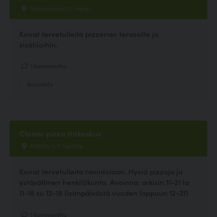
Satamakatu 17, Hanko
Koirat tervetulleita pizzerian terassille ja
sisätiloihin.
1 kommenttia
Ravintola
Classic pizza Itäkeskus
Itäkatu 1-7, Helsinki
Koirat tervetulleita ravintolaan. Hyviä pizzoja ja
ystävällinen henkilökunta. Avoinna: arkisin 11-21 la
11-18 su 12-18 (isänpäivästä vuoden loppuun 12-21)
1 kommenttia