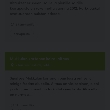
Aitaukset erikseen isoille ja pienille koirille.
Koirapuisto on rakennettu vuonna 2012. Parkkipaikat
ovat suoraan puiston edessä....
2 kommenttia
Koirapuisto
Mukkulan kartanon koira-aitaus
Ritaniemenkatu 10, Lahti
Sijaitsee Mukkulan kartanon puistossa entisellä
minigolfradan alueella. Aitaus on yksiosainen, pieni
ja alun perin muuhun tarkoitukseen tehty. Alueella
on nurmea,...
1 kommenttia