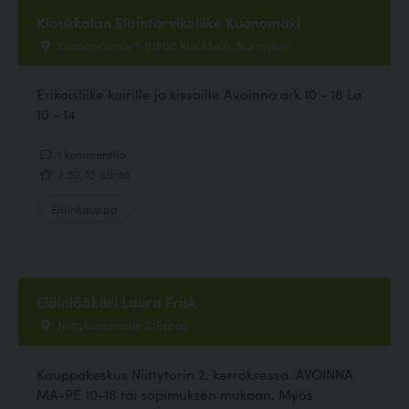
Klaukkalan Eläintarvikeliike Kuonomäki
Kuonomäentie 1, 01800 Klaukkala, Nurmijärvi
Erikoisliike koirille ja kissoille Avoinna ark 10 - 18 La
10 - 14
1 kommenttia
3.50, 12 ääntä
Eläinkauppa
Eläinlääkäri Laura Frisk
Niittykummuntie 2, Espoo
Kauppakeskus Niittytorin 2. kerroksessa. AVOINNA
MA-PE 10-18 tai sopimuksen mukaan. Myös