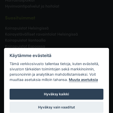
Hyvinvointipalvelut ja hoitolat
Suosituimmat
Koirapuistot Helsingissä
Koiraystävälliset ravaintolat Helsingissä
Koirapuistot Vantaalla
Koirapuistot Espoossa
Koirapuistot Turussa
Käytämme evästeitä
Eläinlääkäri Helsingissä
Koirapuistot Tampereella
Tämä verkkosivusto tallentaa tietoja, kuten evästeitä,
sivuston tärkeiden toimintojen sekä markkinoinnin,
personoinnin ja analytiikan mahdollistamiseksi. Voit
Linkit
muuttaa asetuksia milloin tahansa.
Muuta asetuksia
Hyväksy kaikki
Hyväksy vain vaaditut