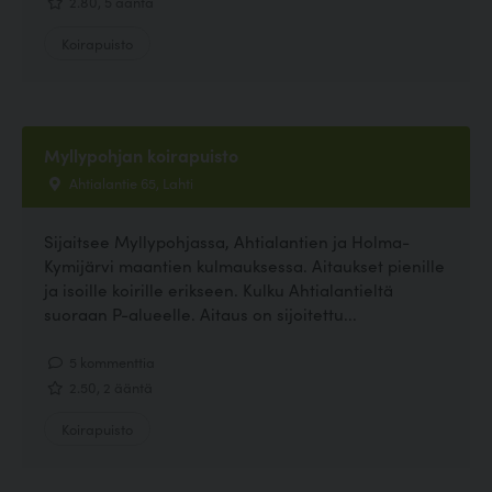
2.80, 5 ääntä
Koirapuisto
Myllypohjan koirapuisto
Ahtialantie 65, Lahti
Sijaitsee Myllypohjassa, Ahtialantien ja Holma-
Kymijärvi maantien kulmauksessa. Aitaukset pienille
ja isoille koirille erikseen. Kulku Ahtialantieltä
suoraan P-alueelle. Aitaus on sijoitettu...
5 kommenttia
2.50, 2 ääntä
Koirapuisto