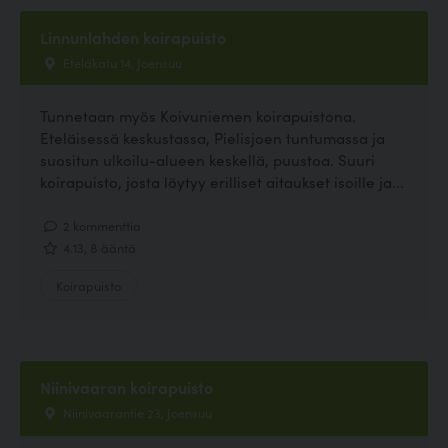
Linnunlahden koirapuisto
Eteläkatu 14, Joensuu
Tunnetaan myös Koivuniemen koirapuistona.
Eteläisessä keskustassa, Pielisjoen tuntumassa ja
suositun ulkoilu-alueen keskellä, puustoa. Suuri
koirapuisto, josta löytyy erilliset aitaukset isoille ja...
2 kommenttia
4.13, 8 ääntä
Koirapuisto
Niinivaaran koirapuisto
Niinivaarantie 23, Joensuu