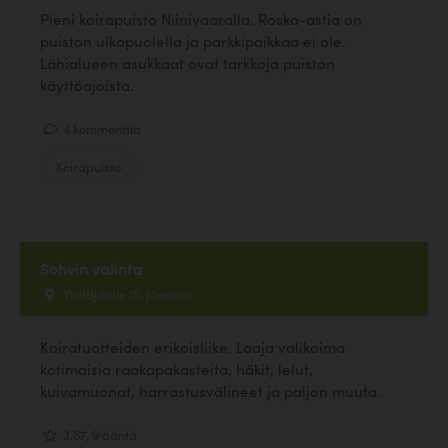
Pieni koirapuisto Niinivaaralla. Roska-astia on
puiston ulkopuolella ja parkkipaikkaa ei ole.
Lähialueen asukkaat ovat tarkkoja puiston
käyttöajoista.
4 kommenttia
Koirapuisto
Sohvin valinta
Yrittäjäntie 15, Joensuu
Koiratuotteiden erikoisliike. Laaja valikoima
kotimaisia raakapakasteita, häkit, lelut,
kuivamuonat, harrastusvälineet ja paljon muuta.
3.67, 9 ääntä