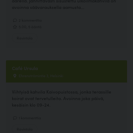
äärellä. Jännittävästi sisustettu ulkoilmakahvila on
avoinna säävarauksella aamusta...
2 kommenttia
5.00, 5 ääntä
Ravintola
Café Ursula
Ehrenströmintie 3, Helsinki
Viihtyisä kahvila Kaivopuistossa, jonka terassille
koirat ovat tervetulleita. Avoinna joka päivä,
kesäisin klo 09-24.
1 kommenttia
Ravintola