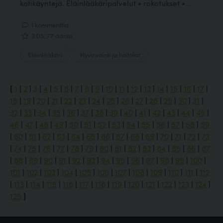
kotikäyntejä. Eläinlääkäripalvelut • rokotukset •...
1 kommenttia
3.05, 77 ääntä
Eläinlääkäri
Hyvinvointi ja hoitolat
[
1
|
2
|
3
|
4
|
5
|
6
|
7
|
8
|
9
|
10
|
11
|
12
|
13
|
14
|
15
|
16
|
17
|
18
|
19
|
20
|
21
|
22
|
23
|
24
|
25
|
26
|
27
|
28
|
29
|
30
|
31
|
32
|
33
|
34
|
35
|
36
|
37
|
38
|
39
|
40
|
41
|
42
|
43
|
44
|
45
|
46
|
47
|
48
|
49
|
50
|
51
|
52
|
53
|
54
|
55
|
56
|
57
|
58
|
59
|
60
|
61
|
62
|
63
|
64
|
65
|
66
|
67
|
68
|
69
|
70
|
71
|
72
|
73
|
74
|
75
|
76
|
77
|
78
|
79
|
80
|
81
|
82
|
83
|
84
|
85
|
86
|
87
|
88
|
89
|
90
|
91
|
92
|
93
|
94
|
95
|
96
|
97
|
98
|
99
|
100
|
101
|
102
|
103
|
104
|
105
|
106
|
107
|
108
|
109
|
110
|
111
|
112
|
113
|
114
|
115
|
116
|
117
|
118
|
119
|
120
|
121
|
122
|
123
|
124
|
125
]