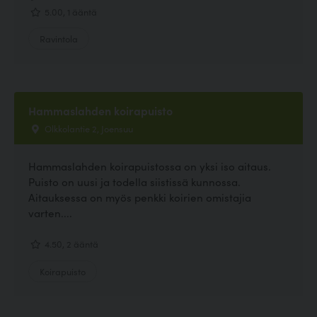
5.00, 1 ääntä
Ravintola
Hammaslahden koirapuisto
Olkkolantie 2, Joensuu
Hammaslahden koirapuistossa on yksi iso aitaus.
Puisto on uusi ja todella siistissä kunnossa.
Aitauksessa on myös penkki koirien omistajia
varten....
4.50, 2 ääntä
Koirapuisto