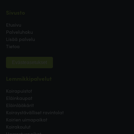
Sivusto
Etusivu
Palveluhaku
Lisää palvelu
Tietoa
Evästeasetukset
Lemmikkipalvelut
Koirapuistot
Eläinkaupat
Eläinlääkärit
Koiraystävälliset ravintolat
Koirien uimapaikat
Koirakoulut
Harrastuspaikat