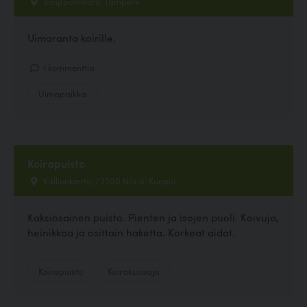
Simppoonkatu, Tampere
Uimaranta koirille.
1 kommenttia
Uimapaikka
Koirapuisto
Kallionkierto, 73300 Nilsiä, Kuopio
Kaksiosainen puisto. Pienten ja isojen puoli. Koivuja,
heinikkoa ja osittain haketta. Korkeat aidat.
Koirapuisto
Koirakuvaaja