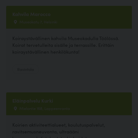
Kahvila Marocco
Museokatu 7, Helsinki
Koiraystävällinen kahvila Museokadulla Töölössä.
Koirat tervetulleita sisälle ja terrassille. Erittäin
koiraystävällinen henkilökunta!
Ravintola
Eläinpalvelu Kurki
Mielontie 168, Lappeenranta
Koirien aktiviteettialueet, koulutuspalvelut,
ravitsemusneuvonta, ultraääni