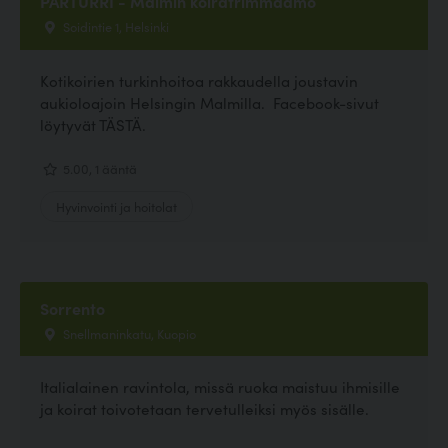
PARTURRI - Malmin koiratrimmaamo
Soidintie 1, Helsinki
Kotikoirien turkinhoitoa rakkaudella joustavin
aukioloajoin Helsingin Malmilla. Facebook-sivut
löytyvät TÄSTÄ.
5.00, 1 ääntä
Hyvinvointi ja hoitolat
Sorrento
Snellmaninkatu, Kuopio
Italialainen ravintola, missä ruoka maistuu ihmisille
ja koirat toivotetaan tervetulleiksi myös sisälle.