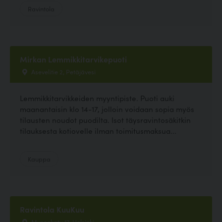
Ravintola
Mirkan Lemmikkitarvikepuoti
Asevelitie 2, Petäjävesi
Lemmikkitarvikkeiden myyntipiste. Puoti auki
maanantaisin klo 14-17, jolloin voidaan sopia myös
tilausten noudot puodilta. Isot täysravintosäkitkin
tilauksesta kotiovelle ilman toimitusmaksua...
Kauppa
Ravintola KuuKuu
Museokatu 17, Helsinki