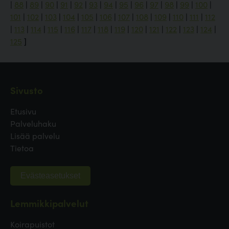
|
88
|
89
|
90
|
91
|
92
|
93
|
94
|
95
|
96
|
97
|
98
|
99
|
100
|
101
|
102
|
103
|
104
|
105
|
106
|
107
|
108
|
109
|
110
|
111
|
112
|
113
|
114
|
115
|
116
|
117
|
118
|
119
|
120
|
121
|
122
|
123
|
124
|
125
]
Sivusto
Etusivu
Palveluhaku
Lisää palvelu
Tietoa
Evästeasetukset
Lemmikkipalvelut
Koirapuistot