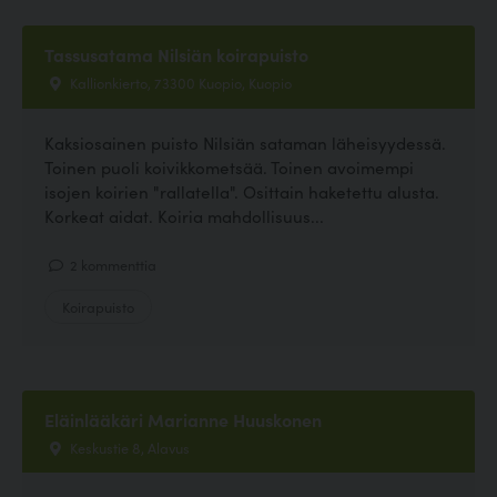
Tassusatama Nilsiän koirapuisto
Kallionkierto, 73300 Kuopio, Kuopio
Kaksiosainen puisto Nilsiän sataman läheisyydessä.
Toinen puoli koivikkometsää. Toinen avoimempi
isojen koirien "rallatella". Osittain haketettu alusta.
Korkeat aidat. Koiria mahdollisuus...
2 kommenttia
Koirapuisto
Eläinlääkäri Marianne Huuskonen
Keskustie 8, Alavus