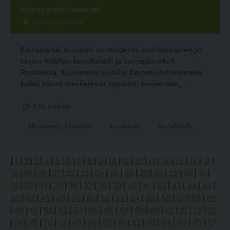
Koiraparkki Vuosaari
Siilitie 35, Helsinki
Koiraparkki Vuosaari on moderni, kodinomainen ja
täysin häkitön koirahotelli ja koirapäiväkoti
Rastilassa, Vuosaaren aluella. Koirahoitolassamme
kaikki koirat oleskelevat vapaasti keskenään,...
3.75, 4 ääntä
Hyvinvointi ja hoitolat
Koirakoulu
Koirahotelli
[
1
|
2
|
3
|
4
|
5
|
6
|
7
|
8
|
9
|
10
|
11
|
12
|
13
|
14
|
15
|
16
|
17
|
18
|
19
|
20
|
21
|
22
|
23
|
24
|
25
|
26
|
27
|
28
|
29
|
30
|
31
|
32
|
33
|
34
|
35
|
36
|
37
|
38
|
39
|
40
|
41
|
42
|
43
|
44
|
45
|
46
|
47
|
48
|
49
|
50
|
51
|
52
|
53
|
54
|
55
|
56
|
57
|
58
|
59
|
60
|
61
|
62
|
63
|
64
|
65
|
66
|
67
|
68
|
69
|
70
|
71
|
72
|
73
|
74
|
75
|
76
|
77
|
78
|
79
|
80
|
81
|
82
|
83
|
84
|
85
|
86
|
87