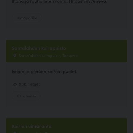
Ihana ja rauhallinen ranta. Hitaasti syvenevä.
Uimapaikka
Santalahden koirapuisto
Santalahden koirapuisto, Tampere
Isojen ja pienien koirien puolet.
5.00, 1 ääntä
Koirapuisto
Koirien uimaranta