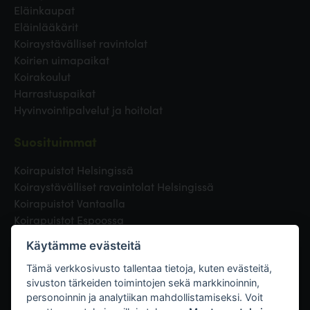
Eläinkaupat
Eläinlääkärit
Koiraystävälliset ravintolat
Koirien uimapaikat
Koirakoulut
Harrastuspaikat
Hyvinvointipalvelut ja hoitolat
Suosituimmat
Koirapuistot Helsingissä
Koiraystävälliset ravaintolat Helsingissä
Koirapuistot Vantaalla
Koirapuistot Espoossa
Koirapuistot Turussa
Käytämme evästeitä
Eläinlääkäri Helsingissä
Koirapuistot Tampereella
Tämä verkkosivusto tallentaa tietoja, kuten evästeitä,
sivuston tärkeiden toimintojen sekä markkinoinnin,
personoinnin ja analytiikan mahdollistamiseksi. Voit
Linkit