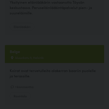
Yksityinen eläinlääkärin vastaanotto Töysän
keskustassa. Peruseläinlääkintäpalvelut pien- ja
suureläimille.
Eläinlääkäri
Belge
kluuvikatu 5, Helsinki
Koirat ovat tervetulleita alakerran baariin puolelle
ja terassille.
1 kommenttia
Ravintola