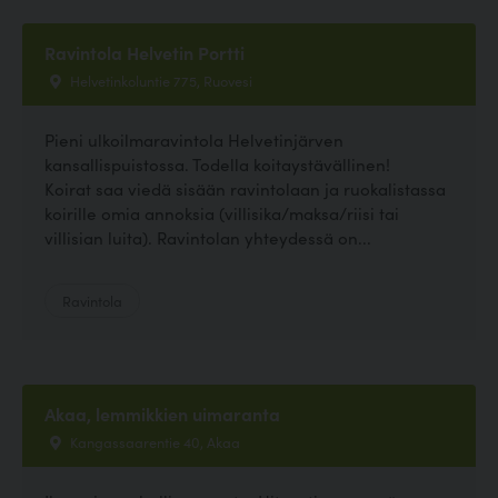
Ravintola Helvetin Portti
Helvetinkoluntie 775, Ruovesi
Pieni ulkoilmaravintola Helvetinjärven
kansallispuistossa. Todella koitaystävällinen!
Koirat saa viedä sisään ravintolaan ja ruokalistassa
koirille omia annoksia (villisika/maksa/riisi tai
villisian luita). Ravintolan yhteydessä on...
Ravintola
Akaa, lemmikkien uimaranta
Kangassaarentie 40, Akaa