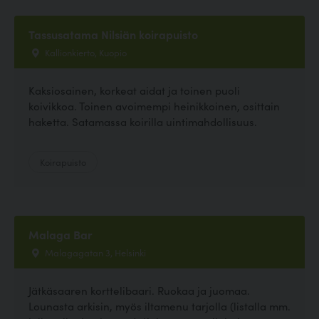
Tassusatama Nilsiän koirapuisto
Kallionkierto, Kuopio
Kaksiosainen, korkeat aidat ja toinen puoli
koivikkoa. Toinen avoimempi heinikkoinen, osittain
haketta. Satamassa koirilla uintimahdollisuus.
Koirapuisto
Malaga Bar
Malagagatan 3, Helsinki
Jätkäsaaren korttelibaari. Ruokaa ja juomaa.
Lounasta arkisin, myös iltamenu tarjolla (listalla mm.