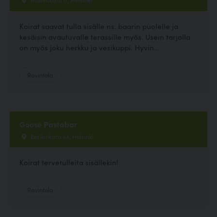
Koirat saavat tulla sisälle ns. baarin puolelle ja
kesäisin avautuvalle terassille myös. Usein tarjolla
on myös joku herkku ja vesikuppi. Hyvin...
Ravintola
Goose Pastabar
Eerikinkatu 44, Helsinki
Koirat tervetulleita sisällekin!
Ravintola