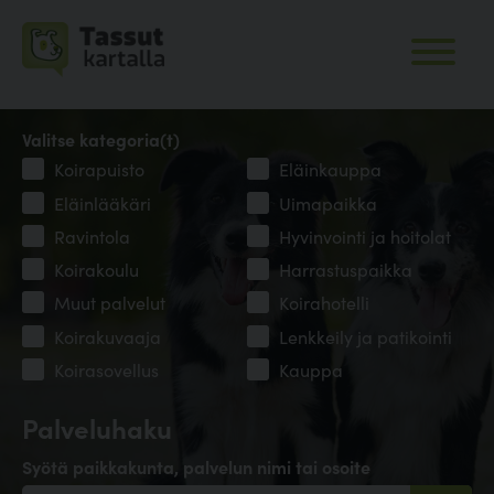
Valitse kategoria(t)
Koirapuisto
Eläinkauppa
Eläinlääkäri
Uimapaikka
Ravintola
Hyvinvointi ja hoitolat
Koirakoulu
Harrastuspaikka
Muut palvelut
Koirahotelli
Koirakuvaaja
Lenkkeily ja patikointi
Koirasovellus
Kauppa
Palveluhaku
Syötä paikkakunta, palvelun nimi tai osoite