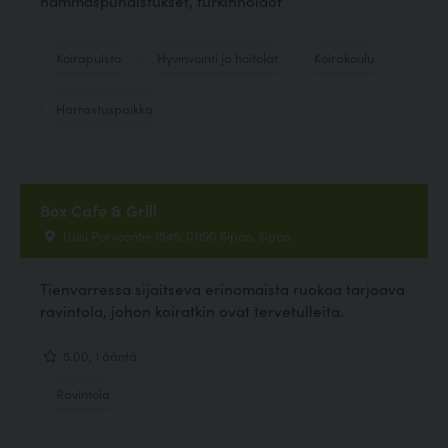
hammaspuhdistukset, turkinhoidot
Koirapuisto
Hyvinvointi ja hoitolat
Koirakoulu
Harrastuspaikka
Box Cafe & Grill
Uusi Porvoontie 1545, 01190 Sipoo, Sipoo
Tienvarressa sijaitseva erinomaista ruokaa tarjoava
ravintola, johon koiratkin ovat tervetulleita.
5.00, 1 ääntä
Ravintola