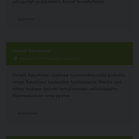
jallupullat ja pizzetat). Koirat tervetulleita!
Ravintola
Hotelli Kaustinen
Pajalantie 24 Kaustinen, Kaustinen
Hotelli Kaustinen sijaitsee luonnonkauniilla paikalla
aivan Kaustisen keskustan tuntumassa. Meille voit
ottaa mukaan koirasi lomailemaan veloituksetta.
Huoneessa on oma pyyhe...
Koirahotelli