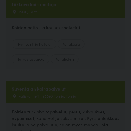
Liikkuva koirahoitaja
15100, Lahti
Koirien hoito- ja koulutuspalvelut
Hyvinvointi ja hoitolat
Koirakoulu
Harrastuspaikka
Koirahotelli
Suventaian koirapalvelut
Katiskontie 14, 95590 Tornio, Tornio
Koirien turkinhoitopalvelut, pesut, kuivaukset,
nyppimiset, konetyöt ja saksisimiset. Kynsienleikkaus
kuuluu aina palveluun, se on myös mahdollista
varata aika yksistään.