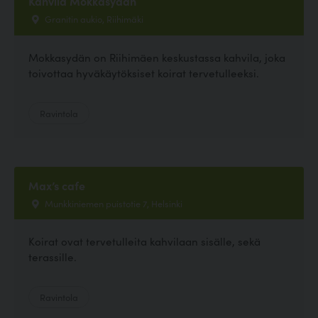
Kahvila Mokkasydän
Granitin aukio, Riihimäki
Mokkasydän on Riihimäen keskustassa kahvila, joka
toivottaa hyväkäytöksiset koirat tervetulleeksi.
Ravintola
Max’s cafe
Munkkiniemen puistotie 7, Helsinki
Koirat ovat tervetulleita kahvilaan sisälle, sekä
terassille.
Ravintola