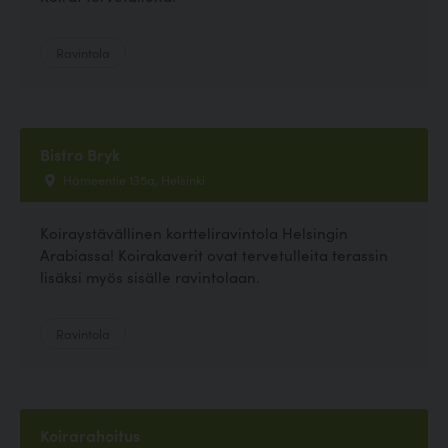
Ravintola
Bistro Bryk
Hämeentie 135a, Helsinki
Koiraystävällinen kortteliravintola Helsingin
Arabiassa! Koirakaverit ovat tervetulleita terassin
lisäksi myös sisälle ravintolaan.
Ravintola
Koirarahoitus