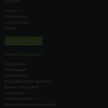
Sivusto
Etusivu
Palveluhaku
Lisää palvelu
Tietoa
Evästeasetukset
Lemmikkipalvelut
Koirapuistot
Eläinkaupat
Eläinlääkärit
Koiraystävälliset ravintolat
Koirien uimapaikat
Koirakoulut
Harrastuspaikat
Hyvinvointipalvelut ja hoitolat