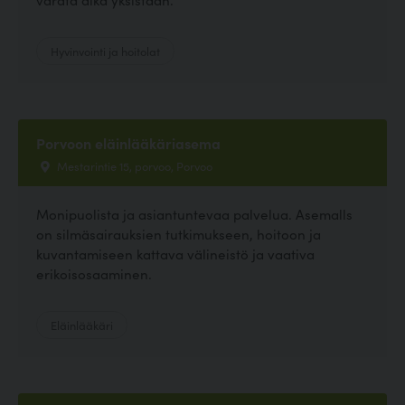
Hyvinvointi ja hoitolat
Porvoon eläinlääkäriasema
Mestarintie 15, porvoo, Porvoo
Monipuolista ja asiantuntevaa palvelua. Asemalls
on silmäsairauksien tutkimukseen, hoitoon ja
kuvantamiseen kattava välineistö ja vaativa
erikoisosaaminen.
Eläinlääkäri