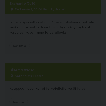
Enchanté Café
Eerikinkatu 9, 00100 Helsinki, Helsinki
French Specialty coffee! Pieni ranskalainen kahvila
keskellä Helsinkiä. Toivottavat hyvin käyttäytyvät
karvaiset kaverimme tervetulleeksi.
Ravintola
Biltema Vaasa
Myllärinkatu 1, Vaasa
Kauppaan ovat koirat tervetulleita kesät talvet.
Kauppa