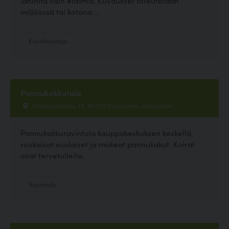
lähinnä vain eläimiä. Kuvaukset toteutetaan
miljöössä tai kotona....
Koirakuvaaja
Pannukakkutalo
Maakuntakatu 29, 96200 Rovaniemi, Rovaniemi
Pannukakkuravintola kauppakeskuksen keskellä,
ruokaisat suolaiset ja makeat pannukakut. Koirat
ovat tervetulleita.
Ravintola