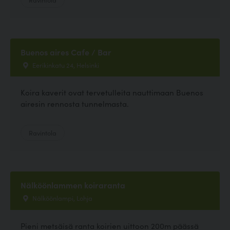
Buenos aires Cafe / Bar
Eerikinkatu 24, Helsinki
Koira kaverit ovat tervetulleita nauttimaan Buenos
airesin rennosta tunnelmasta.
Ravintola
Nälköönlammen koiraranta
Nälköönlampi, Lohja
Pieni metsäisä ranta koirien uittoon 200m päässä