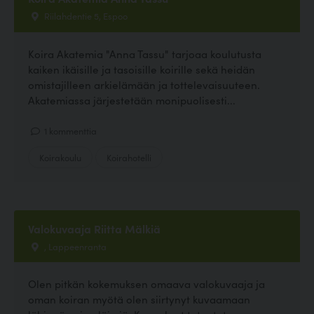
Riilahdentie 5, Espoo
Koira Akatemia "Anna Tassu" tarjoaa koulutusta
kaiken ikäisille ja tasoisille koirille sekä heidän
omistajilleen arkielämään ja tottelevaisuuteen.
Akatemiassa järjestetään monipuolisesti...
1 kommenttia
Koirakoulu
Koirahotelli
Valokuvaaja Riitta Mälkiä
, Lappeenranta
Olen pitkän kokemuksen omaava valokuvaaja ja
oman koiran myötä olen siirtynyt kuvaamaan