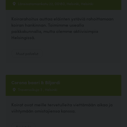
Länsisatamankatu 22, 00180, Helsinki, Helsinki
Koirarahoitus auttaa eläinten ystäviä rahoittamaan
koiran hankinnan. Toimimme usealla
paikkakunnalla, mutta olemme aktiivisimpia
Helsingissä.
Muut palvelut
Corona baari & Biljardi
Traverssikuja 3 , Helsinki
Koirat ovat meille tervetulleita viettämään aikaa ja
viihtymään omistajiensa kanssa.
Ravintola