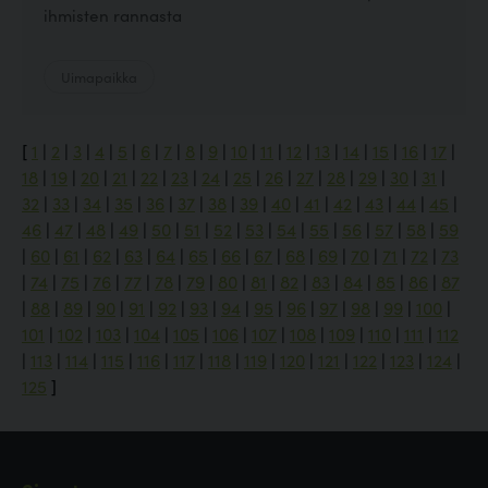
ihmisten rannasta
Uimapaikka
[
1
|
2
|
3
|
4
|
5
|
6
|
7
|
8
|
9
|
10
|
11
|
12
|
13
|
14
|
15
|
16
|
17
|
18
|
19
|
20
|
21
|
22
|
23
|
24
|
25
|
26
|
27
|
28
|
29
|
30
|
31
|
32
|
33
|
34
|
35
|
36
|
37
|
38
|
39
|
40
|
41
|
42
|
43
|
44
|
45
|
46
|
47
|
48
|
49
|
50
|
51
|
52
|
53
|
54
|
55
|
56
|
57
|
58
|
59
|
60
|
61
|
62
|
63
|
64
|
65
|
66
|
67
|
68
|
69
|
70
|
71
|
72
|
73
|
74
|
75
|
76
|
77
|
78
|
79
|
80
|
81
|
82
|
83
|
84
|
85
|
86
|
87
|
88
|
89
|
90
|
91
|
92
|
93
|
94
|
95
|
96
|
97
|
98
|
99
|
100
|
101
|
102
|
103
|
104
|
105
|
106
|
107
|
108
|
109
|
110
|
111
|
112
|
113
|
114
|
115
|
116
|
117
|
118
|
119
|
120
|
121
|
122
|
123
|
124
|
125
]