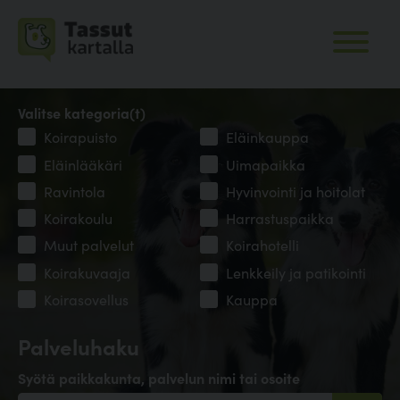
Valitse kategoria(t)
Koirapuisto
Eläinkauppa
Eläinlääkäri
Uimapaikka
Ravintola
Hyvinvointi ja hoitolat
Koirakoulu
Harrastuspaikka
Muut palvelut
Koirahotelli
Koirakuvaaja
Lenkkeily ja patikointi
Koirasovellus
Kauppa
Palveluhaku
Syötä paikkakunta, palvelun nimi tai osoite