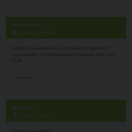
Hani Cafe'chi
Liisankatu 3, Helsinki
Kahvila/lounasravintola, jonne koirat pääsevät
myös sisään. Hyvää persialaista ruokaa. Auki ti-su
11-18.
Ravintola
Ravintola
Postikuja 2, Helsinki
Koirat tervetulleita!