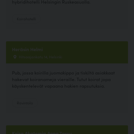
hybridihotelli Helsingin Ruskeasuolla.
Koirahotelli
Heräsin Helmi
Hitsaajankatu 14, Helsinki
Pub, jossa koirilla juomakippo ja tiskiltä asiakkaat
hakevat koiranameja vieraille. Tutut koirat jopa
käyskentelevät vapaana hakien rapsutuksia.
Ravintola
Koira Akatemia Anna Tassu