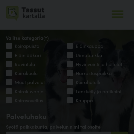
Valitse kategoria(t)
Koirapuisto
Eläinkauppa
Eläinlääkäri
Uimapaikka
Ravintola
Hyvinvointi ja hoitolat
Koirakoulu
Harrastuspaikka
Muut palvelut
Koirahotelli
Koirakuvaaja
Lenkkeily ja patikointi
Koirasovellus
Kauppa
Palveluhaku
Syötä paikkakunta, palvelun nimi tai osoite