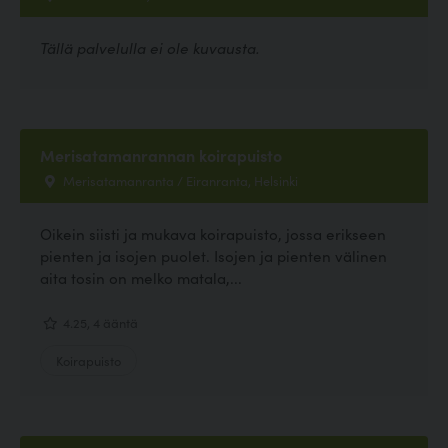
Tällä palvelulla ei ole kuvausta.
Merisatamanrannan koirapuisto
Merisatamanranta / Eiranranta, Helsinki
Oikein siisti ja mukava koirapuisto, jossa erikseen
pienten ja isojen puolet. Isojen ja pienten välinen
aita tosin on melko matala,...
4.25, 4 ääntä
Koirapuisto