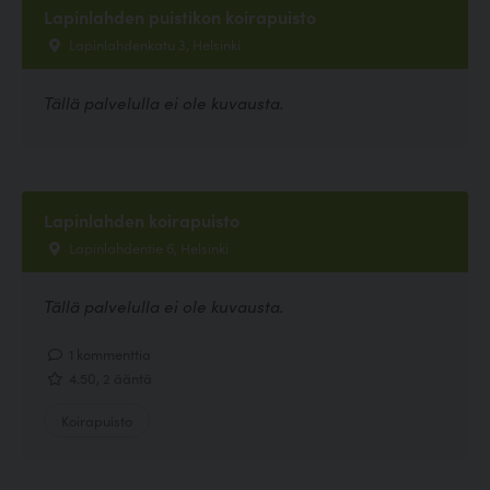
Lapinlahden puistikon koirapuisto
Lapinlahdenkatu 3, Helsinki
Tällä palvelulla ei ole kuvausta.
Lapinlahden koirapuisto
Lapinlahdentie 6, Helsinki
Tällä palvelulla ei ole kuvausta.
1 kommenttia
4.50, 2 ääntä
Koirapuisto