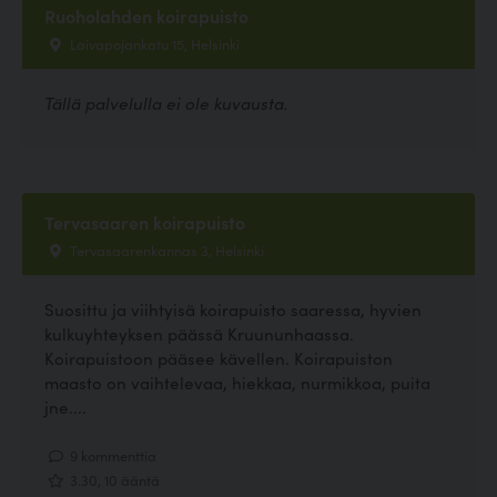
Ruoholahden koirapuisto
Laivapojankatu 15, Helsinki
Tällä palvelulla ei ole kuvausta.
Tervasaaren koirapuisto
Tervasaarenkannas 3, Helsinki
Suosittu ja viihtyisä koirapuisto saaressa, hyvien
kulkuyhteyksen päässä Kruununhaassa.
Koirapuistoon pääsee kävellen. Koirapuiston
maasto on vaihtelevaa, hiekkaa, nurmikkoa, puita
jne....
9 kommenttia
3.30, 10 ääntä