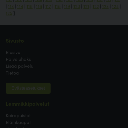
|
113
|
114
|
115
|
116
|
117
|
118
|
119
|
120
|
121
|
122
|
123
|
124
|
125
]
Sivusto
Etusivu
Palveluhaku
Lisää palvelu
Tietoa
Evästeasetukset
Lemmikkipalvelut
Koirapuistot
Eläinkaupat