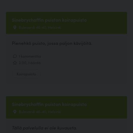
Sinebrychoffin puiston koirapuisto
Bulevardi 46-40, Helsinki
Pienehkö puisto, jossa paljon kävijöitä.
1 kommenttia
3.00, 1 ääntä
Koirapuisto
Sinebrychoffin puiston koirapuisto
Bulevardi 46-40, Helsinki
Tällä palvelulla ei ole kuvausta.