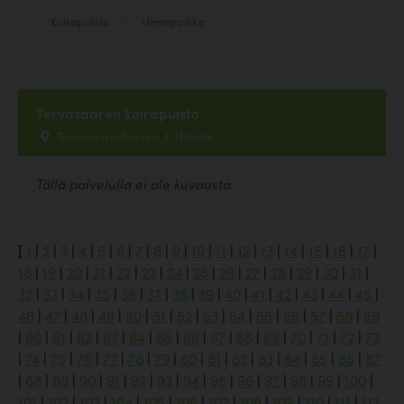
Koirapuisto
Uimapaikka
Tervasaaren koirapuisto
Tervasaarenkannas 3, Helsinki
Tällä palvelulla ei ole kuvausta.
[
1
|
2
|
3
|
4
|
5
|
6
|
7
|
8
|
9
|
10
|
11
|
12
|
13
|
14
|
15
|
16
|
17
|
18
|
19
|
20
|
21
|
22
|
23
|
24
|
25
|
26
|
27
|
28
|
29
|
30
|
31
|
32
|
33
|
34
|
35
|
36
|
37
|
38
|
39
|
40
|
41
|
42
|
43
|
44
|
45
|
46
|
47
|
48
|
49
|
50
|
51
|
52
|
53
|
54
|
55
|
56
|
57
|
58
|
59
|
60
|
61
|
62
|
63
|
64
|
65
|
66
|
67
|
68
|
69
|
70
|
71
|
72
|
73
|
74
|
75
|
76
|
77
|
78
|
79
|
80
|
81
|
82
|
83
|
84
|
85
|
86
|
87
|
88
|
89
|
90
|
91
|
92
|
93
|
94
|
95
|
96
|
97
|
98
|
99
|
100
|
101
|
102
|
103
|
104
|
105
|
106
|
107
|
108
|
109
|
110
|
111
|
112