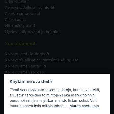
Eläinlääkärit
Koiraystävälliset ravintolat
Koirien uimapaikat
Koirakoulut
Harrastuspaikat
Hyvinvointipalvelut ja hoitolat
Suosituimmat
Koirapuistot Helsingissä
Koiraystävälliset ravaintolat Helsingissä
Koirapuistot Vantaalla
Koirapuistot Espoossa
Koirapuistot Turussa
Käytämme evästeitä
Eläinlääkäri Helsingissä
Koirapuistot Tampereella
Tämä verkkosivusto tallentaa tietoja, kuten evästeitä,
sivuston tärkeiden toimintojen sekä markkinoinnin,
personoinnin ja analytiikan mahdollistamiseksi. Voit
Linkit
muuttaa asetuksia milloin tahansa.
Muuta asetuksia