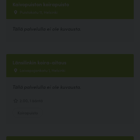
Kaivopuiston koirapuisto
Puistokatu 11, Helsinki
Tällä palvelulla ei ole kuvausta.
Länsilinkin koira-aitaus
Laivapojankatu 1, Helsinki
Tällä palvelulla ei ole kuvausta.
2.00, 1 ääntä
Koirapuisto