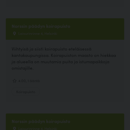
Norssin päädyn koirapuisto
Laivurinrinne 4, Helsinki
Viihtyisä ja siisti koirapuisto eteläisessä
kantakaupungissa. Koirapuiston maasto on hiekkaa
ja alueella on muutamia puita ja istumapaikkoja
omistajille.
4.00, 1 ääntä
Koirapuisto
Norssin päädyn koirapuisto
Laivurinrinne 4, Helsinki