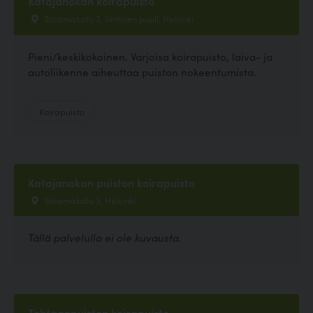
Katajanokan koirapuisto
Satamakatu 3, läntinen puoli, Helsinki
Pieni/keskikokoinen. Varjoisa koirapuisto, laiva- ja
autoliikenne aiheuttaa puiston nokeentumista.
Koirapuisto
Katajanokan puiston koirapuisto
Satamakatu 3, Helsinki
Tällä palvelulla ei ole kuvausta.
Tehtaanpuiston koirapuisto