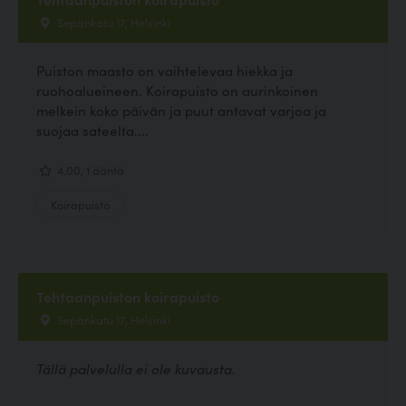
Sepänkatu 17, Helsinki
Puiston maasto on vaihtelevaa hiekka ja
ruohoalueineen. Koirapuisto on aurinkoinen
melkein koko päivän ja puut antavat varjoa ja
suojaa sateelta....
4.00, 1 ääntä
Koirapuisto
Tehtaanpuiston koirapuisto
Sepänkatu 17, Helsinki
Tällä palvelulla ei ole kuvausta.