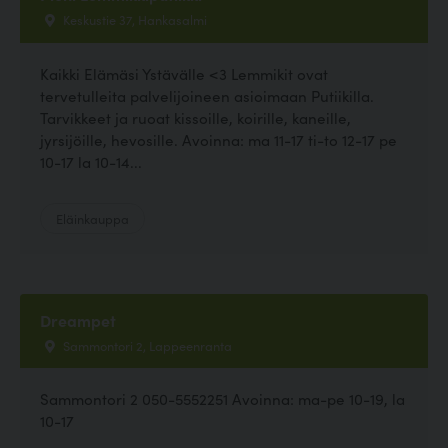
Keskustie 37, Hankasalmi
Kaikki Elämäsi Ystävälle <3 Lemmikit ovat
tervetulleita palvelijoineen asioimaan Putiikilla.
Tarvikkeet ja ruoat kissoille, koirille, kaneille,
jyrsijöille, hevosille. Avoinna: ma 11-17 ti-to 12-17 pe
10-17 la 10-14...
Eläinkauppa
Dreampet
Sammontori 2, Lappeenranta
Sammontori 2 050-5552251 Avoinna: ma-pe 10-19, la
10-17