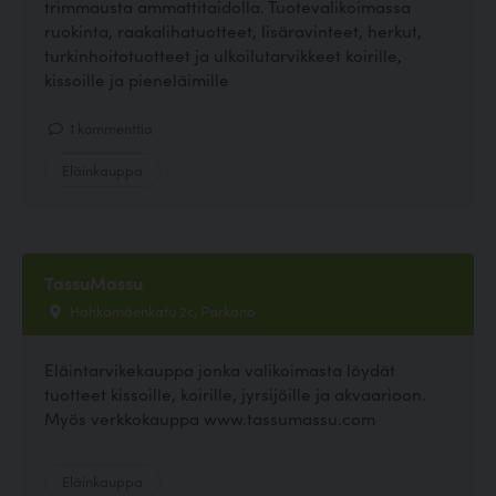
trimmausta ammattitaidolla. Tuotevalikoimassa
ruokinta, raakalihatuotteet, lisäravinteet, herkut,
turkinhoitotuotteet ja ulkoilutarvikkeet koirille,
kissoille ja pieneläimille
1 kommenttia
Eläinkauppa
TassuMassu
Hahkamäenkatu 2c, Parkano
Eläintarvikekauppa jonka valikoimasta löydät
tuotteet kissoille, koirille, jyrsijöille ja akvaarioon.
Myös verkkokauppa www.tassumassu.com
Eläinkauppa