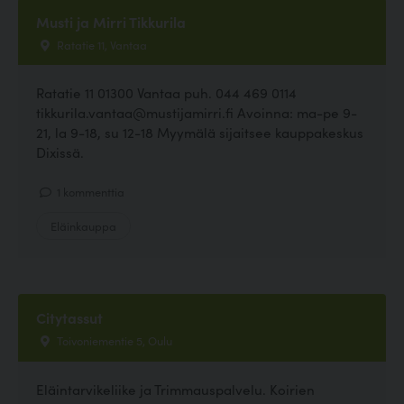
Musti ja Mirri Tikkurila
Ratatie 11, Vantaa
Ratatie 11 01300 Vantaa puh. 044 469 0114
tikkurila.vantaa@mustijamirri.fi Avoinna: ma-pe 9-
21, la 9-18, su 12-18 Myymälä sijaitsee kauppakeskus
Dixissä.
1 kommenttia
Eläinkauppa
Citytassut
Toivoniementie 5, Oulu
Eläintarvikeliike ja Trimmauspalvelu. Koirien