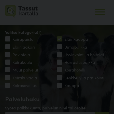
Valitse kategoria(t)
Koirapuisto
Eläinkauppa
Eläinlääkäri
Uimapaikka
Ravintola
Hyvinvointi ja hoitolat
Koirakoulu
Harrastuspaikka
Muut palvelut
Koirahotelli
Koirakuvaaja
Lenkkeily ja patikointi
Koirasovellus
Kauppa
Palveluhaku
Syötä paikkakunta, palvelun nimi tai osoite