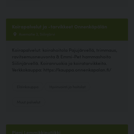
Koirapalvelut ja -tarvikkeet Onnenkäpälän
Asematie 3, Siilinjärvi
Koirapalvelut: koirahoitola Pajujärvellä, trimmaus,
ravitsemusneuvonta & Emmi-Pet hammashoito
Siilinjärvellä. Koiranruokia ja koiratarvikkeita.
Verkkokauppa: https://kauppa.onnenkapalan.fi/
Eläinkauppa
Hyvinvointi ja hoitolat
Muut palvelut
Pieni Lemmikkiputiikki