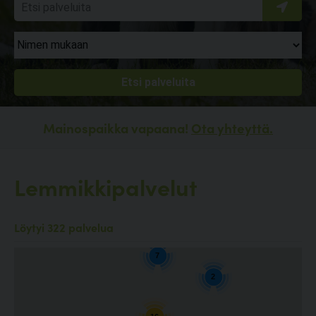
Mainospaikka vapaana!
Ota yhteyttä.
Lemmikkipalvelut
2
Löytyi 322 palvelua
7
2