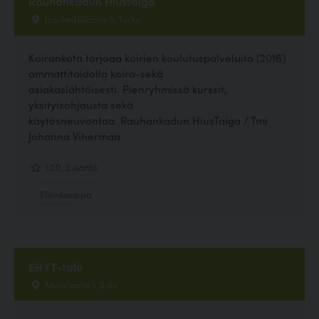
Rauhankadun Hiustaiga
Iso-heikkiläntie 6, Turku
Koirankota tarjoaa koirien koulutuspalveluita (2016)
ammattitaidolla koira-sekä
asiakaslähtöisesti. Pienryhmissä kurssit,
yksityisohjausta sekä
käytösneuvontaa. Rauhankadun HiusTaiga / Tmi
Johanna Vihermaa
1.00, 3 ääntä
Eläinkauppa
EHYT-talo
Maorlantie 1, Salo