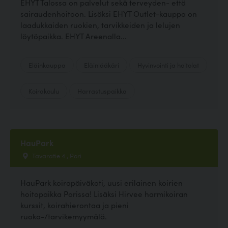
EHYT Talossa on palvelut sekä terveyden- että
sairaudenhoitoon. Lisäksi EHYT Outlet-kauppa on
laadukkaiden ruokien, tarvikkeiden ja lelujen
löytöpaikka. EHYT Areenalla...
Eläinkauppa
Eläinlääkäri
Hyvinvointi ja hoitolat
Koirakoulu
Harrastuspaikka
HauPark
Tavaratie 4 , Pori
HauPark koirapäiväkoti, uusi erilainen koirien
hoitopaikka Porissa! Lisäksi Hirvee harmikoiran
kurssit, koirahierontaa ja pieni
ruoka-/tarvikemyymälä.