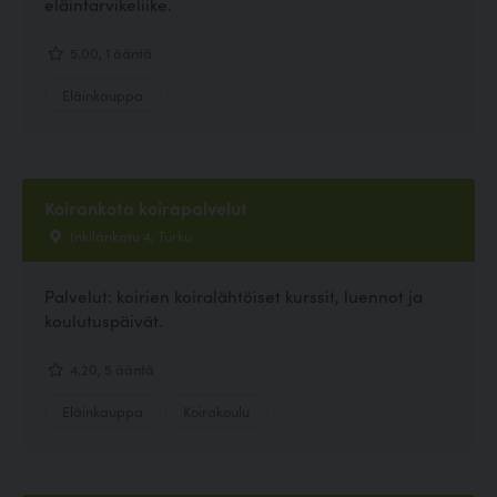
eläintarvikeliike.
5.00, 1 ääntä
Eläinkauppa
Koirankota koirapalvelut
Inkilänkatu 4, Turku
Palvelut: koirien koiralähtöiset kurssit, luennot ja
koulutuspäivät.
4.20, 5 ääntä
Eläinkauppa
Koirakoulu