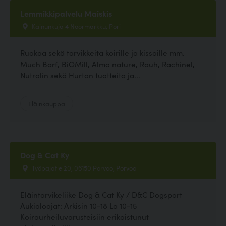
Lemmikkipalvelu Maiskis
Kainunkuja 4 Noormarkku, Pori
Ruokaa sekä tarvikkeita koirille ja kissoille mm.
Much Barf, BiOMill, Almo nature, Rauh, Rachinel,
Nutrolin sekä Hurtan tuotteita ja...
Eläinkauppa
Dog & Cat Ky
Työpajatie 20, 06150 Porvoo, Porvoo
Eläintarvikeliike Dog & Cat Ky / D&C Dogsport
Aukioloajat: Arkisin 10-18 La 10-15
Koiraurheiluvarusteisiin erikoistunut