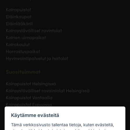
Koirapuistot
Eläinkaupat
Eläinlääkärit
Koiraystävälliset ravintolat
Koirien uimapaikat
Koirakoulut
Harrastuspaikat
Hyvinvointipalvelut ja hoitolat
Suosituimmat
Koirapuistot Helsingissä
Koiraystävälliset ravaintolat Helsingissä
Koirapuistot Vantaalla
Koirapuistot Espoossa
Koirapuistot Turussa
Käytämme evästeitä
Eläinlääkäri Helsingissä
Koirapuistot Tampereella
Tämä verkkosivusto tallentaa tietoja, kuten evästeitä,