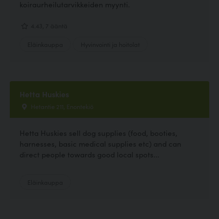
koiraurheilutarvikkeiden myynti.
4.43, 7 ääntä
Eläinkauppa
Hyvinvointi ja hoitolat
Hetta Huskies
Hetantie 211, Enontekiö
Hetta Huskies sell dog supplies (food, booties,
harnesses, basic medical supplies etc) and can
direct people towards good local spots...
Eläinkauppa