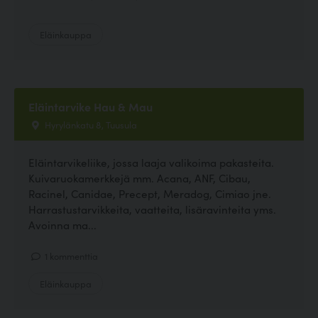
Eläinkauppa
Eläintarvike Hau & Mau
Hyrylänkatu 8, Tuusula
Eläintarvikeliike, jossa laaja valikoima pakasteita.
Kuivaruokamerkkejä mm. Acana, ANF, Cibau,
Racinel, Canidae, Precept, Meradog, Cimiao jne.
Harrastustarvikkeita, vaatteita, lisäravinteita yms.
Avoinna ma...
1 kommenttia
Eläinkauppa