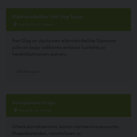
Eläintarvikeliike Fast Dog Sipoo
Iso Kylätie 27, Sipoo
Fast Dog on yksityinen eläintarvikeliike Sipoossa
jolla on laaja valikoima erilaisia tuotteita ja
henkilökohtainen palvelu.
Eläinkauppa
Koirapalvelu Origo
Koulutie 44, Orivesi
Urheilukoirahieronta, koiran ravitsemusneuvonta,
lihapakasteiden, ravintolisien ja