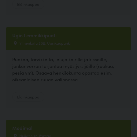
Eläinkauppa
Ugin Lemmikkipuoti
Ylinenkatu 26B, Uusikaupunki
Ruokaa, tarvikkeita, leluja koirille ja kissoille,
jonkunverran tarjontaa myös jyrsijöille (ruokaa,
pesiä ym). Osaava henkilökunta opastaa esim.
oikeanlaisen ruuan valinnassa...
Eläinkauppa
Medimal
Nuijatie 12, Vantaa