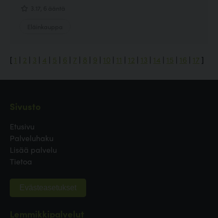
3.17, 6 ääntä
Eläinkauppa
[
1
|
2
|
3
|
4
|
5
|
6
|
7
|
8
|
9
|
10
|
11
|
12
|
13
|
14
|
15
|
16
|
17
]
Sivusto
Etusivu
Palveluhaku
Lisää palvelu
Tietoa
Evästeasetukset
Lemmikkipalvelut