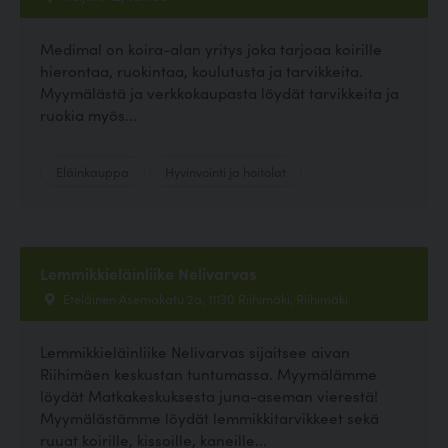
Medimal on koira-alan yritys joka tarjoaa koirille
hierontaa, ruokintaa, koulutusta ja tarvikkeita.
Myymälästä ja verkkokaupasta löydät tarvikkeita ja
ruokia myös...
Eläinkauppa
Hyvinvointi ja hoitolat
Lemmikkieläinliike Nelivarvas
Eteläinen Asemakatu 2a, 11130 Riihimäki, Riihimäki
Lemmikkieläinliike Nelivarvas sijaitsee aivan
Riihimäen keskustan tuntumassa. Myymälämme
löydät Matkakeskuksesta juna-aseman vierestä!
Myymälästämme löydät lemmikkitarvikkeet sekä
ruuat koirille, kissoille, kaneille...