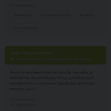
1 kommenttia
Eläinkauppa
Hyvinvointi ja hoitolat
Koirakoulu
Harrastuspaikka
Siinan Piha ja Lemmikki
Eino Leinon katu 24, 13130 Hämeenlinna, Hämeenlinna
Ruuat ja tarvikkeet kissoille, koirille, hevosille ja
matelijoille. Akvaariokalat, linnut, jyrsijät ja kanit
tarvikkeineen ja ruokineen. Kesäkukat, perennat,
pensaat, puut,...
6 kommenttia
4.06, 16 ääntä