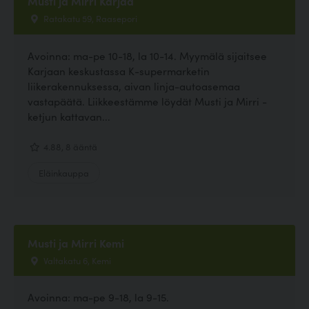
Musti ja Mirri Karjaa
Ratakatu 59, Raasepori
Avoinna: ma-pe 10-18, la 10-14. Myymälä sijaitsee
Karjaan keskustassa K-supermarketin
liikerakennuksessa, aivan linja-autoasemaa
vastapäätä. Liikkeestämme löydät Musti ja Mirri -
ketjun kattavan...
4.88, 8 ääntä
Eläinkauppa
Musti ja Mirri Kemi
Valtakatu 6, Kemi
Avoinna: ma-pe 9-18, la 9-15.