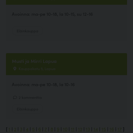
Avoinna: ma-pe 10-18, la 10-15, su 12-16
Eläinkauppa
Musti ja Mirri Lapua
Kauppakatu 5, Lapua
Avoinna: ma-pe 10-18, la 10-16
2 kommenttia
Eläinkauppa
[
1
|
2
|
3
|
4
|
5
|
6
|
7
|
8
|
9
|
10
|
11
|
12
|
13
|
14
|
15
|
16
|
17
]