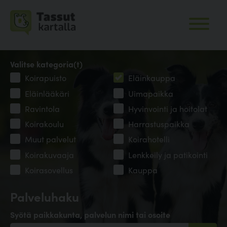
Valitse kategoria(t)
Koirapuisto
Eläinkauppa
Eläinlääkäri
Uimapaikka
Ravintola
Hyvinvointi ja hoitolat
Koirakoulu
Harrastuspaikka
Muut palvelut
Koirahotelli
Koirakuvaaja
Lenkkeily ja patikointi
Koirasovellus
Kauppa
Palveluhaku
Syötä paikkakunta, palvelun nimi tai osoite