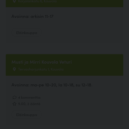
Korjalankatu 6, Kouvola
Avoinna: arkisin 11-17
Eläinkauppa
Musti ja Mirri Kouvola Veturi
Tervasharjunkatu 1, Kouvola
Avoinna: ma-pe 10-20, la 10-18, su 12-18.
4 kommenttia
5.00, 2 ääntä
Eläinkauppa