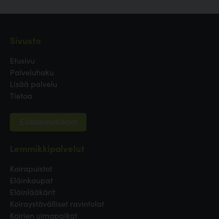
Sivusto
Etusivu
Palveluhaku
Lisää palvelu
Tietoa
Evästeasetukset
Lemmikkipalvelut
Koirapuistot
Eläinkaupat
Eläinlääkärit
Koiraystävälliset ravintolat
Koirien uimapaikat