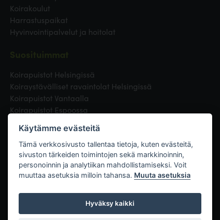
Koirakoulut
Harrastuspaikat
Hyvinvointipalvelut ja hoitolat
Suosituimmat
Koirapuistot Helsingissä
Koiraystävälliset ravaintolat Helsingissä
Koirapuistot Vantaalla
Koirapuistot Espoossa
Koirapuistot Turussa
Käytämme evästeitä
Eläinlääkäri Helsingissä
Koirapuistot Tampereella
Tämä verkkosivusto tallentaa tietoja, kuten evästeitä,
sivuston tärkeiden toimintojen sekä markkinoinnin,
personoinnin ja analytiikan mahdollistamiseksi. Voit
Linkit
muuttaa asetuksia milloin tahansa.
Muuta asetuksia
Hyväksy kaikki