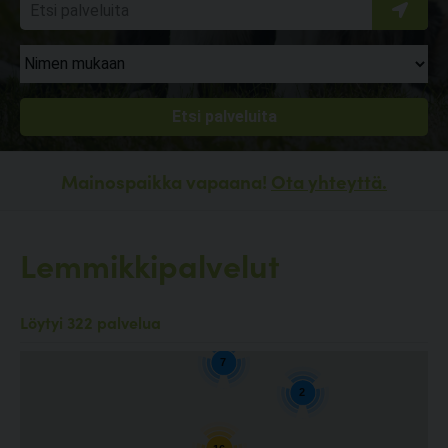
Mainospaikka vapaana!
Ota yhteyttä.
Lemmikkipalvelut
2
Löytyi 322 palvelua
7
2