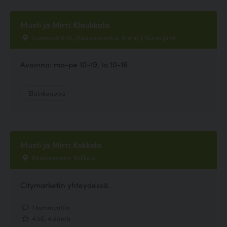
Musti ja Mirri Klaukkala
Isoseppälä 14, (Kauppakeskus Brunni), Nurmijärvi
Avoinna: ma-pe 10-19, la 10-16
Eläinkauppa
Musti ja Mirri Kokkola
Kauppakaari, Kokkola
Citymarketin yhteydessä.
1 kommenttia
4.50, 4 ääntä