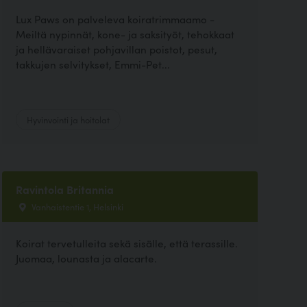
Lux Paws on palveleva koiratrimmaamo -
Meiltä nypinnät, kone- ja saksityöt, tehokkaat
ja hellävaraiset pohjavillan poistot, pesut,
takkujen selvitykset, Emmi-Pet...
Hyvinvointi ja hoitolat
Ravintola Britannia
Vanhaistentie 1, Helsinki
Koirat tervetulleita sekä sisälle, että terassille.
Juomaa, lounasta ja alacarte.