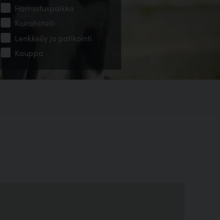
Harrastuspaikka
Koirahotelli
Lenkkeily ja patikointi
Kauppa