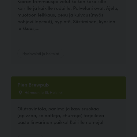
Koiran trimmauspalvelut kaiken kokoisille
koirille ja kaikille roduille. Palveluni ovat: Ajelu,
muotoon leikkaus, pesu ja kuivaus(myös
pohjavillapesut), nypintä, Siistiminen, kynsien
leikkaus,...
Hyvinvointi ja hoitolat
Pien Brewpub
Hämeentie 15, Helsinki
Olutravintola, panimo ja kasvisruokaa
(apizzaa, salaatteja, churroja) tarjoileva
pastellinvärinen paikka! Koirille nameja!