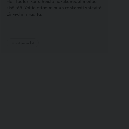
Hei! Tuotan koiraiheista hakukoneoptimoitua
sisältöä. Voitte ottaa minuun rohkeasti yhteyttä
LinkedInin kautta.
Muut palvelut