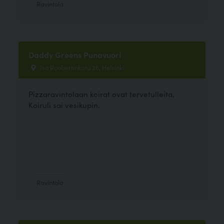
Ravintola
Daddy Greens Punavuori
Iso Roobertinkatu 26, Helsinki
Pizzaravintolaan koirat ovat tervetulleita.
Koiruli sai vesikupin.
Ravintola