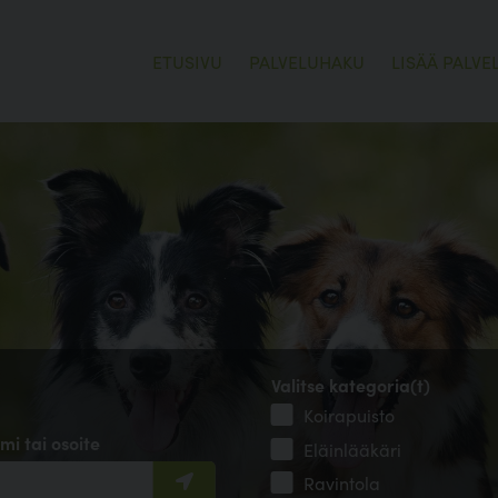
ETUSIVU
PALVELUHAKU
LISÄÄ PALVE
Valitse kategoria(t)
Koirapuisto
mi tai osoite
Eläinlääkäri
Ravintola