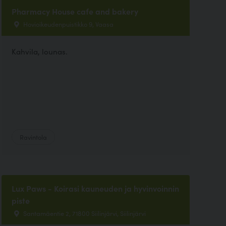
Pharmacy House cafe and bakery
Hovioikeudenpuistikko 9, Vaasa
Kahvila, lounas.
Ravintola
Lux Paws - Koirasi kauneuden ja hyvinvoinnin
piste
Santamäentie 2, 71800 Siilinjärvi, Siilinjärvi