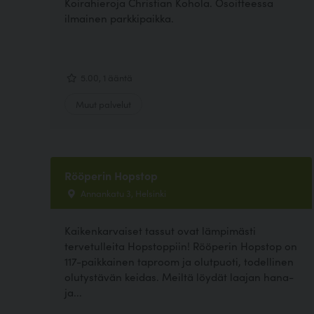
Koirahieroja Christian Kohola. Osoitteessa
ilmainen parkkipaikka.
5.00, 1 ääntä
Muut palvelut
Rööperin Hopstop
Annankatu 3, Helsinki
Kaikenkarvaiset tassut ovat lämpimästi
tervetulleita Hopstoppiin! Rööperin Hopstop on
117-paikkainen taproom ja olutpuoti, todellinen
olutystävän keidas. Meiltä löydät laajan hana-
ja...