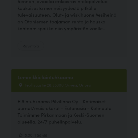
Rennon joviaalia erikoisravintolapalvelua
kaukaisesta menneisyydestä pitkälle
tulevaisuuteen. Olut- ja wiskihuone Vesiheinä
on Otaniemen taajaman rento ja hauska
kohtaamispaikka niin ympäristön väelle...
Ravintola
Lemmikkieläintuhkaamo
Teollisuustie 28,35300 Orivesi, Orivesi
Eläintuhkaamo Pilvilinna Oy - Kotimaiset
uurnat/muistokorut - Eutanasia - Kotinouto
Toimimme Pirkanmaan ja Keski-Suomen
alueella. 24/7 puhelinpalvelu.
5.00, 1 ääntä