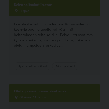
Koirahoitsukotiin.com
, Espoo
Koirahoitsukotiin.com tarjoaa Kauniaisten ja
keski-Espoon alueella kotikäyntinä
hoitotoimenpiteitä koirille. Palveluita ovat mm.
kynsien leikkaus, korvien puhdistus, takkujen
ajelu, hampaiden tarkastus...
Hyvinvointi ja hoitolat
Muut palvelut
Olut- ja wiskihuone Vesiheinä
Otakaari 27, Espoo