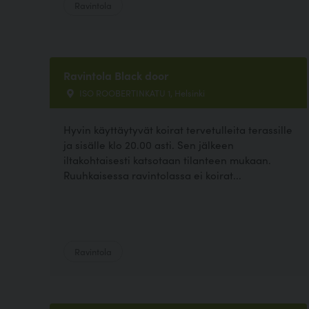
Ravintola
Ravintola Black door
ISO ROOBERTINKATU 1, Helsinki
Hyvin käyttäytyvät koirat tervetulleita terassille
ja sisälle klo 20.00 asti. Sen jälkeen
iltakohtaisesti katsotaan tilanteen mukaan.
Ruuhkaisessa ravintolassa ei koirat...
Ravintola