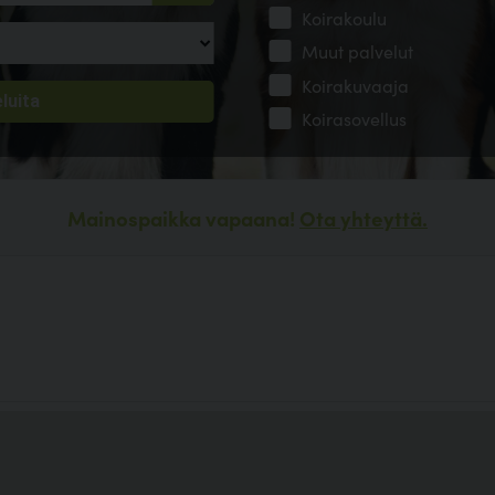
Koirakoulu
Muut palvelut
Koirakuvaaja
Koirasovellus
Mainospaikka vapaana!
Ota yhteyttä.