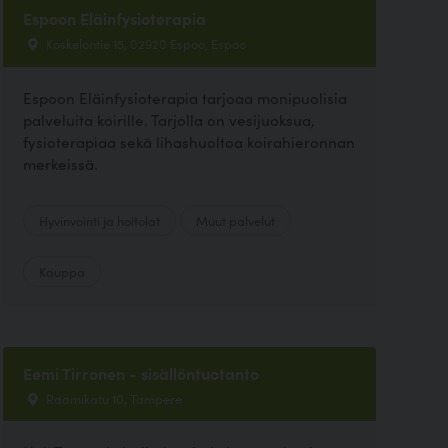
Espoon Eläinfysioterapia
Koskelontie 15, 02920 Espoo, Espoo
Espoon Eläinfysioterapia tarjoaa monipuolisia
palveluita koirille. Tarjolla on vesijuoksua,
fysioterapiaa sekä lihashuoltoa koirahieronnan
merkeissä.
Hyvinvointi ja hoitolat
Muut palvelut
Kauppa
Eemi Tirronen - sisällöntuotanto
Raamikatu 10, Tampere