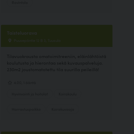
Ravintola
Taisteluorava
Puusepäntie 12 B 3, Tuusula
Tilavuokrausta omatoimitreeniin, eläinlähtöistä
koulutusta ja hierontaa sekä kuvauspalveluja.
230m2 joustomatotettu tila suurilla peileillä!
4.00, 1 ääntä
Hyvinvointi ja hoitolat
Koirakoulu
Harrastuspaikka
Koirakuvaaja