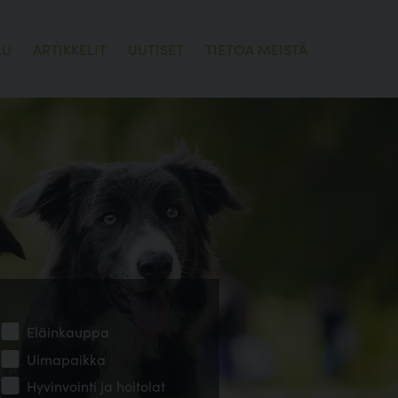
LU
ARTIKKELIT
UUTISET
TIETOA MEISTÄ
Eläinkauppa
Uimapaikka
Hyvinvointi ja hoitolat