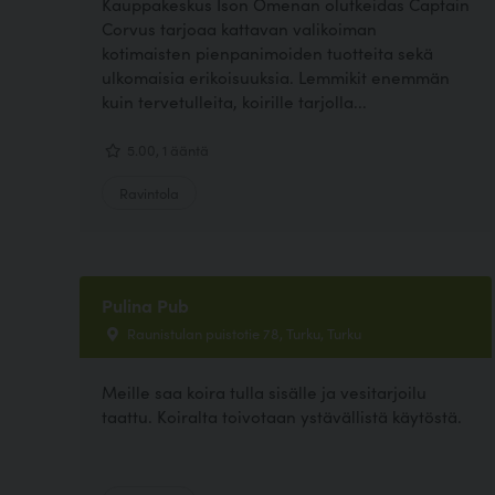
Kauppakeskus Ison Omenan olutkeidas Captain
Corvus tarjoaa kattavan valikoiman
kotimaisten pienpanimoiden tuotteita sekä
ulkomaisia erikoisuuksia. Lemmikit enemmän
kuin tervetulleita, koirille tarjolla...
5.00, 1 ääntä
Ravintola
Pulina Pub
Raunistulan puistotie 78, Turku, Turku
Meille saa koira tulla sisälle ja vesitarjoilu
taattu. Koiralta toivotaan ystävällistä käytöstä.