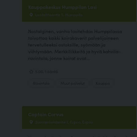
Kauppakeskus Humppilan Lasi
Lasitehtaantie 5, Humppila
Nostalginen, vanha lasitehdas Humppilassa
toivottaa kaikki koirakaverit palvelijoineen
tervetulleeksi ostoksille, syömään ja
viihtymään. Merkkiliikkeitä ja hyvä kahvila-
ravintola, jonne koirat ovat...
5.00, 1 ääntä
Ravintola
Muut palvelut
Kauppa
Captain Corvus
Suomenlahdentie 1, Espoo, Espoo