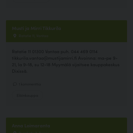
Musti ja Mirri Tikkurila
Ratatie 11, Vantaa
Ratatie 11 01300 Vantaa puh. 044 469 0114
tikkurila.vantaa@mustijamirri.fi Avoinna: ma-pe 9-
21, la 9-18, su 12-18 Myymälä sijaitsee kauppakeskus
Dixissä.
1 kommenttia
Eläinkauppa
Anna Loimaranta
Purokatu 3, Raisio