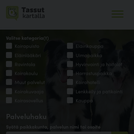
Valitse kategoria(t)
Koirapuisto
Eläinkauppa
Eläinlääkäri
Uimapaikka
Ravintola
Hyvinvointi ja hoitolat
Koirakoulu
Harrastuspaikka
Muut palvelut
Koirahotelli
Koirakuvaaja
Lenkkeily ja patikointi
Koirasovellus
Kauppa
Palveluhaku
Syötä paikkakunta, palvelun nimi tai osoite