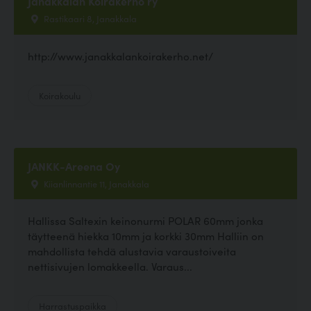
Janakkalan Koirakerho ry
Rastikaari 8, Janakkala
http://www.janakkalankoirakerho.net/
Koirakoulu
JANKK-Areena Oy
Kiianlinnantie 11, Janakkala
Hallissa Saltexin keinonurmi POLAR 60mm jonka
täytteenä hiekka 10mm ja korkki 30mm Halliin on
mahdollista tehdä alustavia varaustoiveita
nettisivujen lomakkeella. Varaus...
Harrastuspaikka