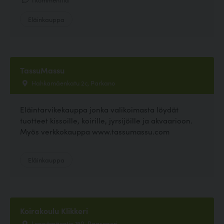
Eläinkauppa
TassuMassu
Hahkamäenkatu 2c, Parkano
Eläintarvikekauppa jonka valikoimasta löydät
tuotteet kissoille, koirille, jyrsijöille ja akvaarioon.
Myös verkkokauppa www.tassumassu.com
Eläinkauppa
Koirakoulu Klikkeri
Leppämäentie 150, Raasepori