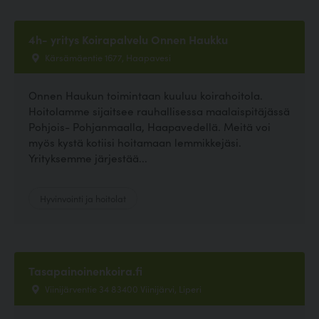
4h- yritys Koirapalvelu Onnen Haukku
Kärsämäentie 1677, Haapavesi
Onnen Haukun toimintaan kuuluu koirahoitola.
Hoitolamme sijaitsee rauhallisessa maalaispitäjässä
Pohjois- Pohjanmaalla, Haapavedellä. Meitä voi
myös kystä kotiisi hoitamaan lemmikkejäsi.
Yrityksemme järjestää...
Hyvinvointi ja hoitolat
Tasapainoinenkoira.fi
Viinijärventie 34 83400 Viinijärvi, Liperi