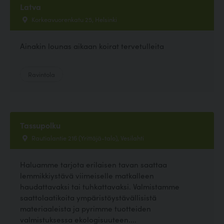
Latva
Korkeavuorenkatu 25, Helsinki
Ainakin lounas aikaan koirat tervetulleita
Ravintola
Tassupolku
Rautialantie 216 (Yrittäjä-talo), Vesilahti
Haluamme tarjota erilaisen tavan saattaa
lemmikkiystävä viimeiselle matkalleen
haudattavaksi tai tuhkattavaksi. Valmistamme
saattolaatikoita ympäristöystävällisistä
materiaaleista ja pyrimme tuotteiden
valmistuksessa ekologisuuteen....