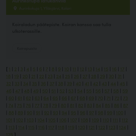
Aurinkotupa latukahvila
Aurinkokuja 1, Ylläsjärvi, Kolari
Koiraladun päätepiste. Koiran kanssa saa tulla
ulkoterassille.
Koirapuisto
[
1
|
2
|
3
|
4
|
5
|
6
|
7
|
8
|
9
|
10
|
11
|
12
|
13
|
14
|
15
|
16
|
17
|
18
|
19
|
20
|
21
|
22
|
23
|
24
|
25
|
26
|
27
|
28
|
29
|
30
|
31
|
32
|
33
|
34
|
35
|
36
|
37
|
38
|
39
|
40
|
41
|
42
|
43
|
44
|
45
|
46
|
47
|
48
|
49
|
50
|
51
|
52
|
53
|
54
|
55
|
56
|
57
|
58
|
59
|
60
|
61
|
62
|
63
|
64
|
65
|
66
|
67
|
68
|
69
|
70
|
71
|
72
|
73
|
74
|
75
|
76
|
77
|
78
|
79
|
80
|
81
|
82
|
83
|
84
|
85
|
86
|
87
|
88
|
89
|
90
|
91
|
92
|
93
|
94
|
95
|
96
|
97
|
98
|
99
|
100
|
101
|
102
|
103
|
104
|
105
|
106
|
107
|
108
|
109
|
110
|
111
|
112
|
113
|
114
|
115
|
116
|
117
|
118
|
119
|
120
|
121
|
122
|
123
|
124
|
125
]