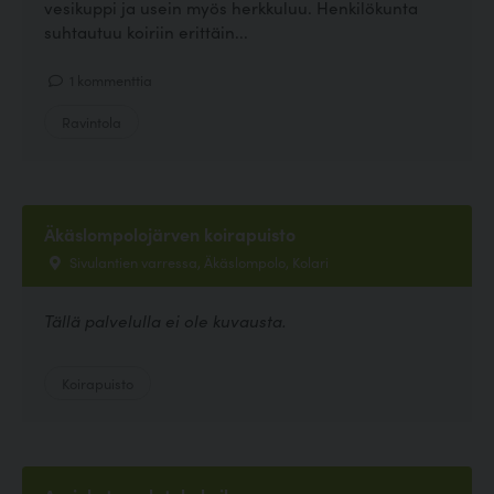
vesikuppi ja usein myös herkkuluu. Henkilökunta
suhtautuu koiriin erittäin...
1 kommenttia
Ravintola
Äkäslompolojärven koirapuisto
Sivulantien varressa, Äkäslompolo, Kolari
Tällä palvelulla ei ole kuvausta.
Koirapuisto