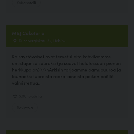
Koirahotelli
M&J Caketeria
Runeberginkatu 32, Helsinki
Koiraystäväiset ovat tervetulleita kahvilaamme
omistajansa seuraksi (ja saavat halutessaan pienen
herkkupalan).\r\nArkisin tarjoamme aamupuuroa ja
lounaaksi tuoreista raaka-aineista paikan päällä
valmistettua...
5.00, 6 ääntä
Ravintola