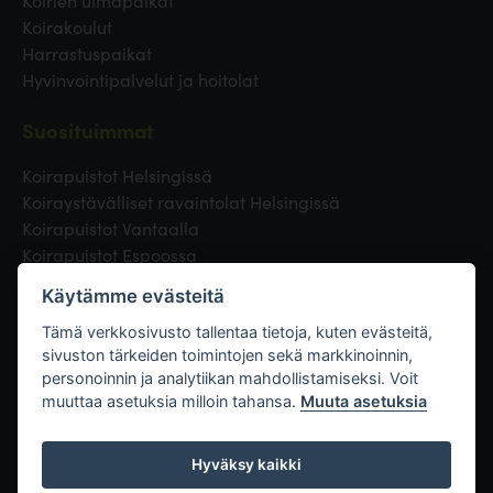
Koirien uimapaikat
Koirakoulut
Harrastuspaikat
Hyvinvointipalvelut ja hoitolat
Suosituimmat
Koirapuistot Helsingissä
Koiraystävälliset ravaintolat Helsingissä
Koirapuistot Vantaalla
Koirapuistot Espoossa
Koirapuistot Turussa
Käytämme evästeitä
Eläinlääkäri Helsingissä
Koirapuistot Tampereella
Tämä verkkosivusto tallentaa tietoja, kuten evästeitä,
sivuston tärkeiden toimintojen sekä markkinoinnin,
personoinnin ja analytiikan mahdollistamiseksi. Voit
Linkit
muuttaa asetuksia milloin tahansa.
Muuta asetuksia
Hyväksy kaikki