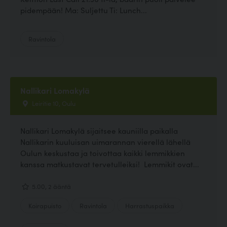
pidempään! Ma: Suljettu Ti: Lunch...
Ravintola
Nallikari Lomakylä
Leiritie 10, Oulu
Nallikari Lomakylä sijaitsee kauniilla paikalla
Nallikarin kuuluisan uimarannan vierellä lähellä
Oulun keskustaa ja toivottaa kaikki lemmikkien
kanssa matkustavat tervetulleiksi! Lemmikit ovat...
5.00, 2 ääntä
Koirapuisto
Ravintola
Harrastuspaikka