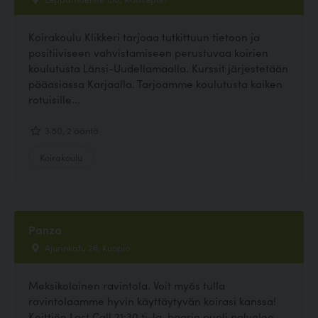
Koirakoulu Klikkeri tarjoaa tutkittuun tietoon ja
positiiviseen vahvistamiseen perustuvaa koirien
koulutusta Länsi-Uudellamaalla. Kurssit järjestetään
pääasiassa Karjaalla. Tarjoamme koulutusta kaiken
rotuisille...
3.50, 2 ääntä
Koirakoulu
Panza
Ajurinkatu 26, Kuopio
Meksikolainen ravintola. Voit myös tulla
ravintolaamme hyvin käyttäytyvän koirasi kanssa!
Keittiön Last Call 21:30 ti-la, baarin puoli palvelee