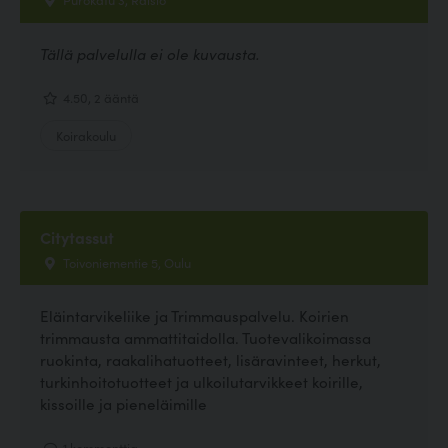
Tällä palvelulla ei ole kuvausta.
4.50, 2 ääntä
Koirakoulu
Citytassut
Toivoniementie 5, Oulu
Eläintarvikeliike ja Trimmauspalvelu. Koirien
trimmausta ammattitaidolla. Tuotevalikoimassa
ruokinta, raakalihatuotteet, lisäravinteet, herkut,
turkinhoitotuotteet ja ulkoilutarvikkeet koirille,
kissoille ja pieneläimille
1 kommenttia