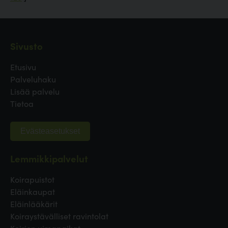
Sivusto
Etusivu
Palveluhaku
Lisää palvelu
Tietoa
Evästeasetukset
Lemmikkipalvelut
Koirapuistot
Eläinkaupat
Eläinlääkärit
Koiraystävälliset ravintolat