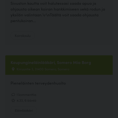
Sivuston kautta voit halutessasi saada apua ja
ohjausta oikean koiran hankkimiseen sekä rodun ja
yksilön valintaan.\r\nTäältä voit saada ohjausta
pentukoiran...
Koirakoulu
Kaupungineläinlääkäri, Somero Mia Borg
Kiiruuntie 3, 31400 Somero, Somero
Pieneläinten terveydenhuolto
1 kommenttia
4.33, 6 ääntä
Eläinlääkäri