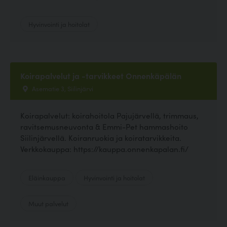
Hyvinvointi ja hoitolat
Koirapalvelut ja -tarvikkeet Onnenkäpälän
Asematie 3, Siilinjärvi
Koirapalvelut: koirahoitola Pajujärvellä, trimmaus,
ravitsemusneuvonta & Emmi-Pet hammashoito
Siilinjärvellä. Koiranruokia ja koiratarvikkeita.
Verkkokauppa: https://kauppa.onnenkapalan.fi/
Eläinkauppa
Hyvinvointi ja hoitolat
Muut palvelut