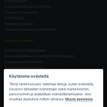
Eläinlääkärit
Koiraystävälliset ravintolat
Koirien uimapaikat
Koirakoulut
Harrastuspaikat
Hyvinvointipalvelut ja hoitolat
Suosituimmat
Koirapuistot Helsingissä
Koiraystävälliset ravaintolat Helsingissä
Koirapuistot Vantaalla
Koirapuistot Espoossa
Koirapuistot Turussa
Käytämme evästeitä
Eläinlääkäri Helsingissä
Koirapuistot Tampereella
Tämä verkkosivusto tallentaa tietoja, kuten evästeitä,
sivuston tärkeiden toimintojen sekä markkinoinnin,
personoinnin ja analytiikan mahdollistamiseksi. Voit
Linkit
muuttaa asetuksia milloin tahansa.
Muuta asetuksia