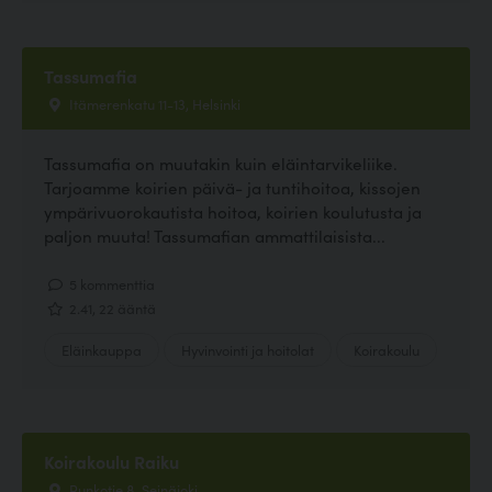
Tassumafia
Itämerenkatu 11-13, Helsinki
Tassumafia on muutakin kuin eläintarvikeliike.
Tarjoamme koirien päivä- ja tuntihoitoa, kissojen
ympärivuorokautista hoitoa, koirien koulutusta ja
paljon muuta! Tassumafian ammattilaisista...
5 kommenttia
2.41, 22 ääntä
Eläinkauppa
Hyvinvointi ja hoitolat
Koirakoulu
Koirakoulu Raiku
Runkotie 8, Seinäjoki