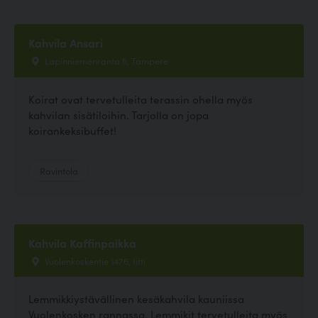
Kahvila Ansari
Lapinniemenranta 6, Tampere
Koirat ovat tervetulleita terassin ohella myös
kahvilan sisätiloihin. Tarjolla on jopa
koirankeksibuffet!
Ravintola
Kahvila Kaffinpaikka
Vuolenkoskentie 1476, Iitti
Lemmikkiystävällinen kesäkahvila kauniissa
Vuolenkosken rannassa. Lemmikit tervetulleita myös