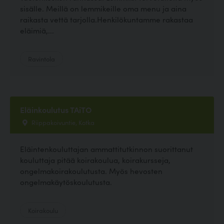
sisälle. Meillä on lemmikeille oma menu ja aina
raikasta vettä tarjolla.Henkilökuntamme rakastaa
eläimiä,...
Ravintola
Eläinkoulutus TAiTO
Riippakoivuntie, Kotka
Eläintenkouluttajan ammattitutkinnon suorittanut
kouluttaja pitää koirakoulua, koirakursseja,
ongelmakoirakoulutusta. Myös hevosten
ongelmakäytöskoulutusta.
Koirakoulu