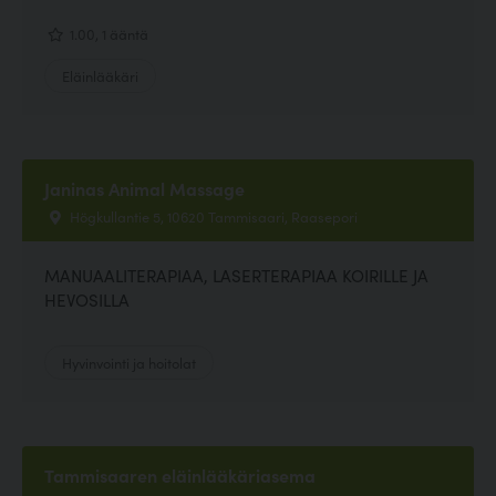
1.00, 1 ääntä
Eläinlääkäri
Janinas Animal Massage
Högkullantie 5, 10620 Tammisaari, Raasepori
MANUAALITERAPIAA, LASERTERAPIAA KOIRILLE JA
HEVOSILLA
Hyvinvointi ja hoitolat
Tammisaaren eläinlääkäriasema