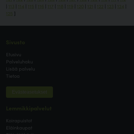
|
113
|
114
|
115
|
116
|
117
|
118
|
119
|
120
|
121
|
122
|
123
|
124
|
125
]
Sivusto
Etusivu
Palveluhaku
Lisää palvelu
Tietoa
Evästeasetukset
Lemmikkipalvelut
Koirapuistot
Eläinkaupat