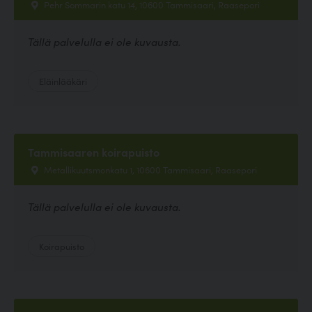
Pehr Sommarin katu 14, 10600 Tammisaari, Raasepori
Tällä palvelulla ei ole kuvausta.
Eläinlääkäri
Tammisaaren koirapuisto
Metallikuutsmonkatu 1, 10600 Tammisaari, Raasepori
Tällä palvelulla ei ole kuvausta.
Koirapuisto