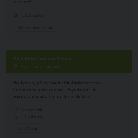
ja koirat!
4.50, 2 ääntä
Hyvinvointi ja hoitolat
Eläinlääkäriasema Status
Pyynikintori 8, Tampere
Yksityinen, päivystävä eläinlääkäriasema
Tampereen keskustassa, Pyynikintorilla.
Sairaalatasoista hoitoa lemmikillesi.
3 kommenttia
4.23, 26 ääntä
Eläinlääkäri