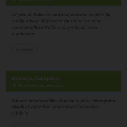
Koirakoulu Raikusta saat koulutusta kaikenikäisille
koirille arkeen. Koiraharrasteisiin tarjoamme
koulutusta Nose Workiin, rally-tokoon, sekä
kilpatokoon.
Koirakoulu
Skinnarilan koirapuisto
Pärnäsentie, Lappeenranta
Skinnarilankatua pitkin yliopistolle päin, käännytään
oikealle Skinnarilan uimarannan / kosteikon
kohdalla.