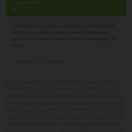
Hamarin SEO
Hamarintie 1, Porvoo
Kahvila ja terassi joihin molempiin kaiken kokoiset
koirat tervetulleita. Aivan vieressä hiekkaranta
johon koirat tervetulleita. Koirille oma vesipiste, eli
aina...
Uimapaikka
Ravintola
[
1
|
2
|
3
|
4
|
5
|
6
|
7
|
8
|
9
|
10
|
11
|
12
|
13
|
14
|
15
|
16
|
17
|
18
|
19
|
20
|
21
|
22
|
23
|
24
|
25
|
26
|
27
|
28
|
29
|
30
|
31
|
32
|
33
|
34
|
35
|
36
|
37
|
38
|
39
|
40
|
41
|
42
|
43
|
44
|
45
|
46
|
47
|
48
|
49
|
50
|
51
|
52
|
53
|
54
|
55
|
56
|
57
|
58
|
59
|
60
|
61
|
62
|
63
|
64
|
65
|
66
|
67
|
68
|
69
|
70
|
71
|
72
|
73
|
74
|
75
|
76
|
77
|
78
|
79
|
80
|
81
|
82
|
83
|
84
|
85
|
86
|
87
|
88
|
89
|
90
|
91
|
92
|
93
|
94
|
95
|
96
|
97
|
98
|
99
|
100
|
101
|
102
|
103
|
104
|
105
|
106
|
107
|
108
|
109
|
110
|
111
|
112