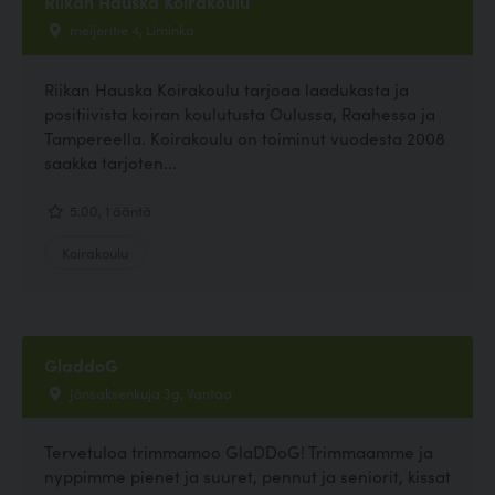
Riikan Hauska Koirakoulu
meijeritie 4, Liminka
Riikan Hauska Koirakoulu tarjoaa laadukasta ja
positiivista koiran koulutusta Oulussa, Raahessa ja
Tampereella. Koirakoulu on toiminut vuodesta 2008
saakka tarjoten...
5.00, 1 ääntä
Koirakoulu
GladdoG
Jönsaksenkuja 3g, Vantaa
Tervetuloa trimmamoo GlaDDoG! Trimmaamme ja
nyppimme pienet ja suuret, pennut ja seniorit, kissat