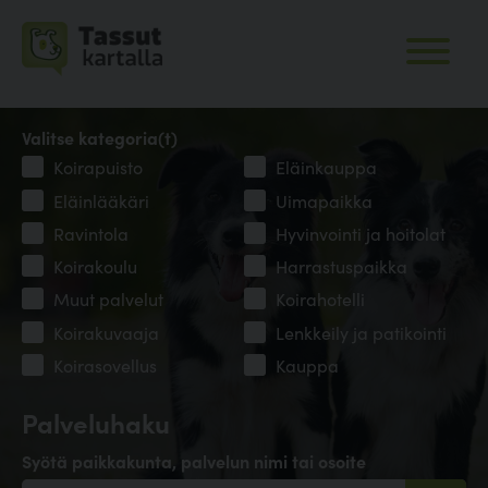
Valitse kategoria(t)
Koirapuisto
Eläinkauppa
Eläinlääkäri
Uimapaikka
Ravintola
Hyvinvointi ja hoitolat
Koirakoulu
Harrastuspaikka
Muut palvelut
Koirahotelli
Koirakuvaaja
Lenkkeily ja patikointi
Koirasovellus
Kauppa
Palveluhaku
Syötä paikkakunta, palvelun nimi tai osoite