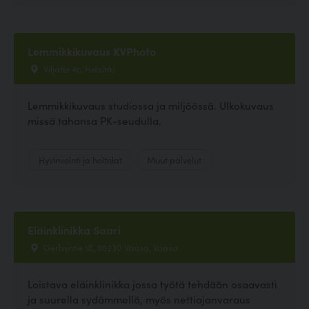
Lemmikkikuvaus KVPhoto
Viljatie 4c, Helsinki
Lemmikkikuvaus studiossa ja miljöössä. Ulkokuvaus
missä tahansa PK-seudulla.
Hyvinvointi ja hoitolat
Muut palvelut
Eläinklinikka Saari
Gerbyntie 18, 65230 Vaasa, Vaasa
Loistava eläinklinikka jossa työtä tehdään osaavasti
ja suurella sydämmellä, myös nettiajanvaraus