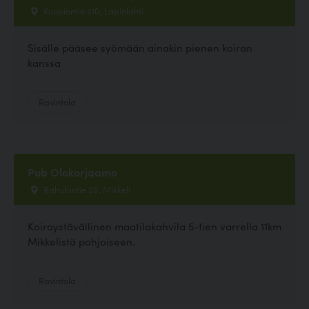
Kuopiontie 210, Lapinlahti
Sisälle pääsee syömään ainakin pienen koiran
kanssa
Ravintola
Pub Olokorjaamo
Rahulantie 28, Mikkeli
Koiraystävällinen maatilakahvila 5-tien varrella 11km
Mikkelistä pohjoiseen.
Ravintola