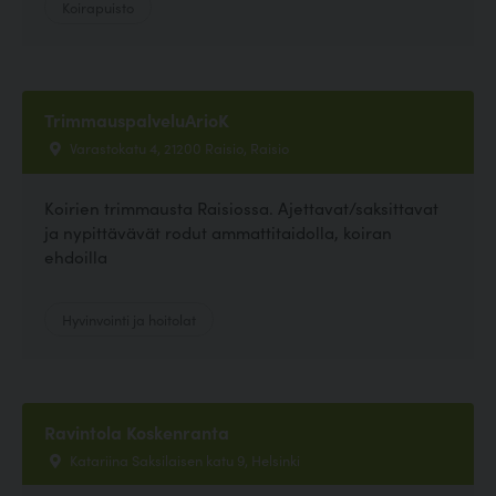
Koirapuisto
TrimmauspalveluArioK
Varastokatu 4, 21200 Raisio, Raisio
Koirien trimmausta Raisiossa. Ajettavat/saksittavat
ja nypittävävät rodut ammattitaidolla, koiran
ehdoilla
Hyvinvointi ja hoitolat
Ravintola Koskenranta
Katariina Saksilaisen katu 9, Helsinki