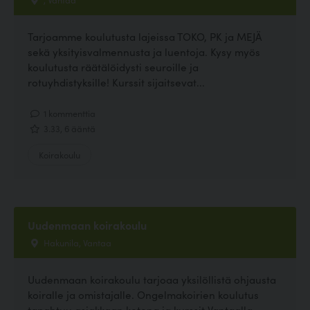
Tarjoamme koulutusta lajeissa TOKO, PK ja MEJÄ
sekä yksityisvalmennusta ja luentoja. Kysy myös
koulutusta räätälöidysti seuroille ja
rotuyhdistyksille! Kurssit sijaitsevat...
1 kommenttia
3.33, 6 ääntä
Koirakoulu
Uudenmaan koirakoulu
Hakunila, Vantaa
Uudenmaan koirakoulu tarjoaa yksilöllistä ohjausta
koiralle ja omistajalle. Ongelmakoirien koulutus
tapahtuu asiakkaan kotona ja kurssit Vantaalla.