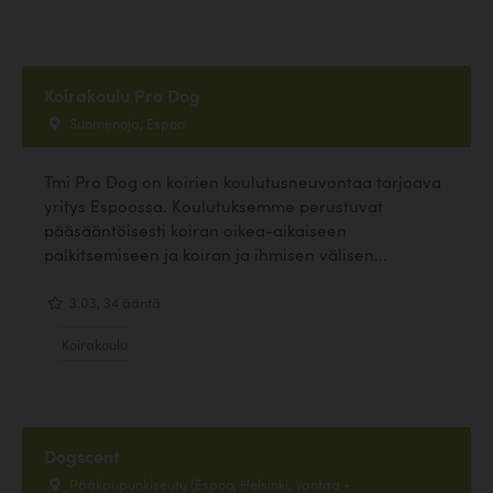
Koirakoulu Pro Dog
Suomenoja, Espoo
Tmi Pro Dog on koirien koulutusneuvontaa tarjoava
yritys Espoossa. Koulutuksemme perustuvat
pääsääntöisesti koiran oikea-aikaiseen
palkitsemiseen ja koiran ja ihmisen välisen...
3.03, 34 ääntä
Koirakoulu
Dogscent
Pääkaupunkiseutu (Espoo, Helsinki, Vantaa +