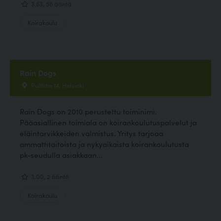
3.63, 56 ääntä
Koirakoulu
Rain Dogs
Pulttitie 14, Helsinki
Rain Dogs on 2010 perustettu toiminimi.
Pääasiallinen toimiala on koirankoulutuspalvelut ja
eläintarvikkeiden valmistus. Yritys tarjoaa
ammattitaitoista ja nykyaikaista koirankoulutusta
pk-seudulla asiakkaan...
3.00, 2 ääntä
Koirakoulu