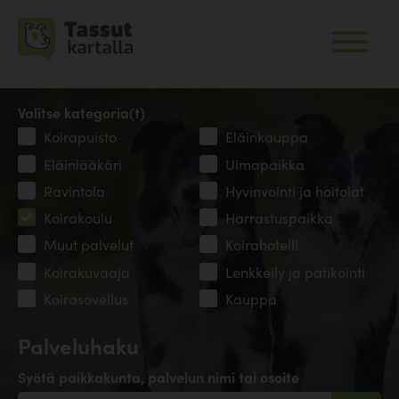
Valitse kategoria(t)
Koirapuisto
Eläinkauppa
Eläinlääkäri
Uimapaikka
Ravintola
Hyvinvointi ja hoitolat
Koirakoulu
Harrastuspaikka
Muut palvelut
Koirahotelli
Koirakuvaaja
Lenkkeily ja patikointi
Koirasovellus
Kauppa
Palveluhaku
Syötä paikkakunta, palvelun nimi tai osoite