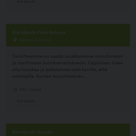
Koirakoulu
Koirakoulu Pieni Koiruus
Tattarisuo, Helsinki
Tavoitteemme on saada asiakkaamme innostumaan
ja nauttimaan koiraharrastuksesta. Oppimisen tulee
olla hauskaa ja palkitsevaa sekä koirille, että
omistajille. Koirien kouluttaminen...
1.50, 2 ääntä
Koirakoulu
Koirakoulu Nuusku