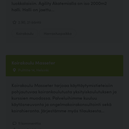
luokkalaisiin. Agility Akatemialla on iso 2000m2
halli. Halli on jaettu...
2.90, 21 ääntä
Koirakoulu
Harrastuspaikka
Koirakoulu Masseter
Pulttitie 14, Helsinki
Koirakoulu Masseter tarjoaa käyttäytymistieteisiin
pohjautuvaa koirankoulutusta yksityiskoulutuksen ja
kurssien muodossa. Palveluihimme kuuluu
käytösneuvonta ja ongelmakoirakonsultointi sekä
koirahieronta. Järjestämme myös tilauksesta...
11 kommenttia