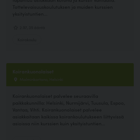
Tottelevaisuuskoulutuksen ja muiden kurssien
yksityistuntien...
2.97, 35 ääntä
Koirakoulu
Koirankuonolaiset
Malminkartano, Helsinki
Koirankuonolaiset palvelee seuraavilla
paikkakunnilla: Helsinki, Nurmijärvi, Tuusula, Espoo,
Vantaa, Vihti. Koirankuonolaiset palvelee
asiakkaitaan kaikissa koirankoulutukseen liittyvissä
asioissa niin kurssien kuin yksityistuntien...