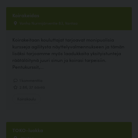
Koirakeidas
Vanha Nurmijärventie 83, Vantaa
Koirakeitaan kouluttajat tarjoavat monipuolisia
kursseja agilitysta näyttelyvalmennukseen ja tämän
lisäksi tarjoamme myös laadukkaita yksityistunteja
räätälöitynä juuri sinun ja koirasi tarpeisiin.
Pentukurssit,...
1 kommenttia
2.86, 37 ääntä
Koirakoulu
TOKO-luokka
, Vantaa