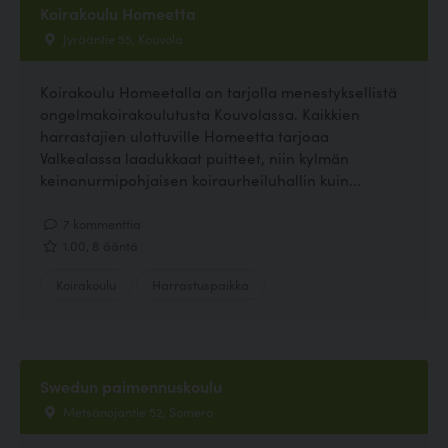
Koirakoulu Homeetta
Jyrääntie 55, Kouvola
Koirakoulu Homeetalla on tarjolla menestyksellistä
ongelmakoirakoulutusta Kouvolassa. Kaikkien
harrastajien ulottuville Homeetta tarjoaa
Valkealassa laadukkaat puitteet, niin kylmän
keinonurmipohjaisen koiraurheiluhallin kuin...
7 kommenttia
1.00, 8 ääntä
Koirakoulu
Harrastuspaikka
Swedun paimennuskoulu
Metsänojantie 52, Somero