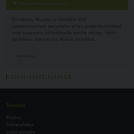
Muukontie 40, Lappeenranta
Koirakoulu Nuusku on keväällä 2010
Lappeenrantaan perustettu yritys, jonka koulutukset
ovat suunnattu kaikenlaisille koirille rotuun, ikään
tai kokoon katsomatta. Koiran toivottua...
Koirakoulu
[
1
|
2
|
3
|
4
|
5
|
6
|
7
|
8
|
9
|
10
]
Sivusto
Etusivu
Palveluhaku
Lisää palvelu