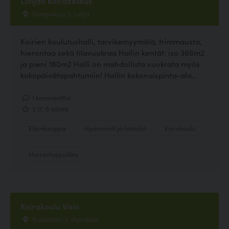
Lohjan Koirakeskus
Sampokuja 3, Lohja
Koirien koulutushalli, tarvikemyymälä, trimmausta,
hierontaa sekä tilavuokraa Hallin kentät: iso 366m2
ja pieni 180m2 Halli on mahdollista vuokrata myös
kokopäivätapahtumiin! Hallin kokonaispinta-ala...
1 kommenttia
2.17, 6 ääntä
Eläinkauppa
Hyvinvointi ja hoitolat
Koirakoulu
Harrastuspaikka
Koirakoulu Visio
Ruskakatu 3, Hyvinkää