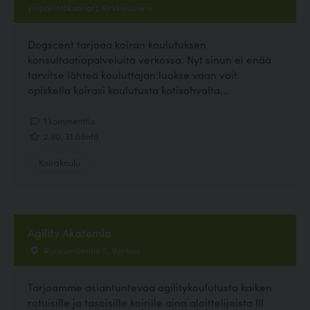
ympäristökunnat), Kirkkonummi
Dogscent tarjoaa koiran koulutuksen
konsultaatiopalveluita verkossa. Nyt sinun ei enää
tarvitse lähteä kouluttajan luokse vaan voit
opiskella koirasi koulutusta kotisohvalta...
1 kommenttia
2.90, 31 ääntä
Koirakoulu
Agility Akatemia
Ruusumäentie 5, Vantaa
Tarjoamme asiantuntevaa agilitykoulutusta kaiken
rotuisille ja tasoisille koirille aina aloittelijoista III