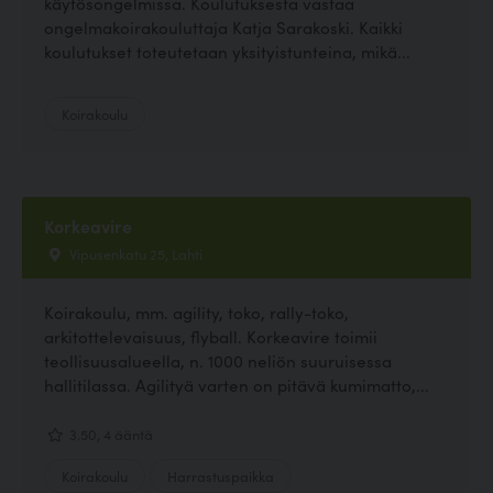
käytösongelmissa. Koulutuksesta vastaa
ongelmakoirakouluttaja Katja Sarakoski. Kaikki
koulutukset toteutetaan yksityistunteina, mikä...
Koirakoulu
Korkeavire
Vipusenkatu 25, Lahti
Koirakoulu, mm. agility, toko, rally-toko,
arkitottelevaisuus, flyball. Korkeavire toimii
teollisuusalueella, n. 1000 neliön suuruisessa
hallitilassa. Agilityä varten on pitävä kumimatto,...
3.50, 4 ääntä
Koirakoulu
Harrastuspaikka