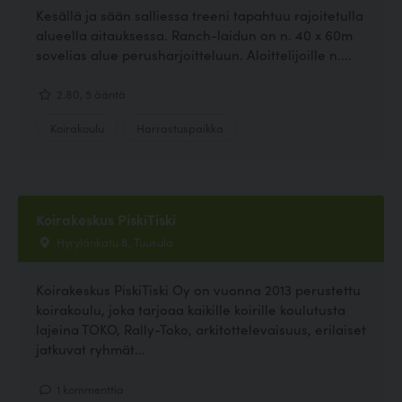
Kesällä ja sään salliessa treeni tapahtuu rajoitetulla
alueella aitauksessa. Ranch-laidun on n. 40 x 60m
sovelias alue perusharjoitteluun. Aloittelijoille n....
2.80, 5 ääntä
Koirakoulu
Harrastuspaikka
Koirakeskus PiskiTiski
Hyrylänkatu 8, Tuusula
Koirakeskus PiskiTiski Oy on vuonna 2013 perustettu
koirakoulu, joka tarjoaa kaikille koirille koulutusta
lajeina TOKO, Rally-Toko, arkitottelevaisuus, erilaiset
jatkuvat ryhmät...
1 kommenttia