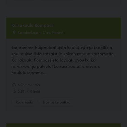
Koirakoulu Kompassi
Konalankuja 4, 2.krs, Helsinki
Tarjoamme huippulaatuista koulutusta ja todellisia
koulutuksellisia ratkaisuja koiran rotuun katsomatta.
Koirakoulu Kompassista löydät myös kaikki
tarvikkeet ja palvelut koirasi kouluttamiseen.
Koulutuksemme...
5 kommenttia
2.63, 41 ääntä
Koirakoulu
Harrastuspaikka