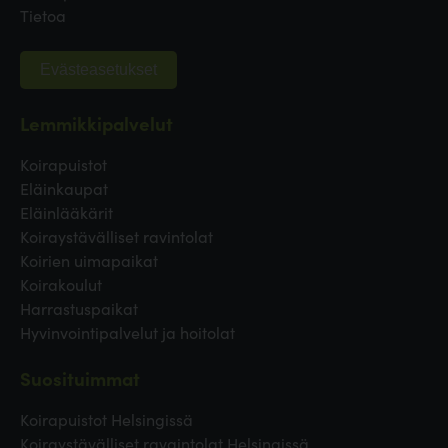
Tietoa
Evästeasetukset
Lemmikkipalvelut
Koirapuistot
Eläinkaupat
Eläinlääkärit
Koiraystävälliset ravintolat
Koirien uimapaikat
Koirakoulut
Harrastuspaikat
Hyvinvointipalvelut ja hoitolat
Suosituimmat
Koirapuistot Helsingissä
Koiraystävälliset ravaintolat Helsingissä