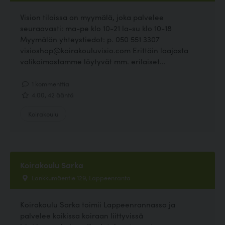
Vision tiloissa on myymälä, joka palvelee
seuraavasti: ma-pe klo 10-21 la-su klo 10-18
Myymälän yhteystiedot: p. 050 551 3307
visioshop@koirakouluvisio.com Erittäin laajasta
valikoimastamme löytyvät mm. erilaiset...
1 kommenttia
4.00, 42 ääntä
Koirakoulu
Koirakoulu Sarka
Lankkumäentie 129, Lappeenranta
Koirakoulu Sarka toimii Lappeenrannassa ja
palvelee kaikissa koiraan liittyvissä