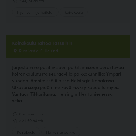
2.44, 54 ääntä
Hyvinvointi ja hoitolat
Koirakoulu
Koirakoulu Taitoa Tassuihin
Ruosilantie 10, Helsinki
Järjestämme positiiviseen palkitsimiseen perustuvaa
koirankoulutusta seuraavilla paikkakunnilla: Ympäri
vuoden lämpimissä tiloissa Helsingin Konalassa.
Ulkokursseja pidämme kevät-syksy kaudella myös:
Vantaan Tikkurilassa, Helsingin Herttoniemessä
sekä...
8 kommenttia
2.71, 69 ääntä
Koirakoulu
Harrastuspaikka