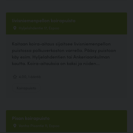
Iivisniemenpellon koirapuisto
Hyljelahdentie 17, Espoo
Kaitaan koira-aitaus sijaitsee Iivisniemenpellon
puistossa polkuverkoston varrella. Pääsy puistoon
käy esim. Hyljelahdentien tai Ankeriaankulman
kautta. Koira-aitauksia on kaksi ja niiden...
4.00, 1 ääntä
Koirapuisto
Pisan koirapuisto
Vanha Pisantie 11, Espoo