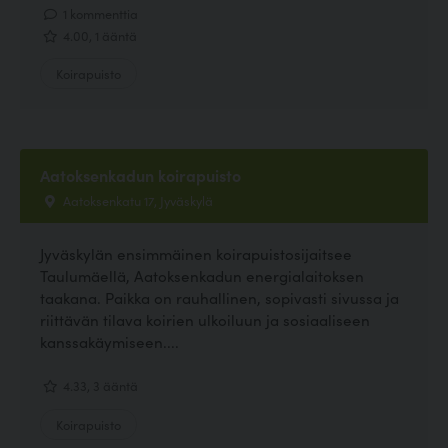
1 kommenttia
4.00, 1 ääntä
Koirapuisto
Aatoksenkadun koirapuisto
Aatoksenkatu 17, Jyväskylä
Jyväskylän ensimmäinen koirapuistosijaitsee
Taulumäellä, Aatoksenkadun energialaitoksen
taakana. Paikka on rauhallinen, sopivasti sivussa ja
riittävän tilava koirien ulkoiluun ja sosiaaliseen
kanssakäymiseen....
4.33, 3 ääntä
Koirapuisto