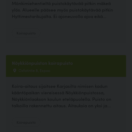
Mönkimiehentieltä puistokäytävää pitkin mäkeä
ylös. Alueelle pääsee myös puistokäytävää pitkin
Hyttimestarikujalta. Ei ajoneuvolla ajoa eikä...
Koirapuisto
Nöykkiönpuiston koirapuisto
Oxfotintie 8, Espoo
Koira-aitaus sijaitsee Karjasilta nimisen kadun
kääntöpaikan viereisessä Nöykkiönpuistossa,
Nöykkiönlaakson koulun eteläpuolella. Puisto on
talkoilla rakennettu aitaus. Aitauksia on yksi ja...
Koirapuisto