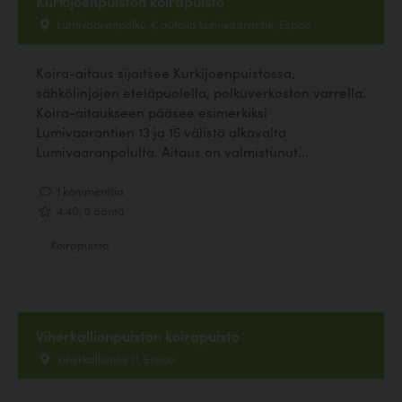
Kurkijoenpuiston koirapuisto
Lumivaaranpolku 4, autolla Lumivaarantie, Espoo
Koira-aitaus sijaitsee Kurkijoenpuistossa,
sähkölinjojen eteläpuolella, polkuverkoston varrella.
Koira-aitaukseen pääsee esimerkiksi
Lumivaarantien 13 ja 15 välistä alkavalta
Lumivaaranpolulta. Aitaus on valmistunut...
1 kommenttia
4.40, 5 ääntä
Koirapuisto
Viherkallionpuiston koirapuisto
Viherkalliontie 11, Espoo