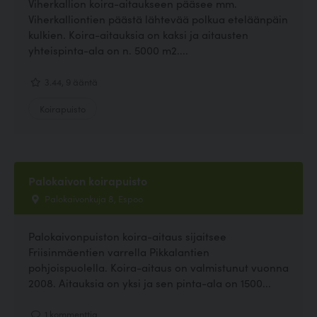
Viherkallion koira-aitaukseen pääsee mm.
Viherkalliontien päästä lähtevää polkua eteläänpäin
kulkien. Koira-aitauksia on kaksi ja aitausten
yhteispinta-ala on n. 5000 m2....
3.44, 9 ääntä
Koirapuisto
Palokaivon koirapuisto
Palokaivonkuja 8, Espoo
Palokaivonpuiston koira-aitaus sijaitsee
Friisinmäentien varrella Pikkalantien
pohjoispuolella. Koira-aitaus on valmistunut vuonna
2008. Aitauksia on yksi ja sen pinta-ala on 1500...
1 kommenttia