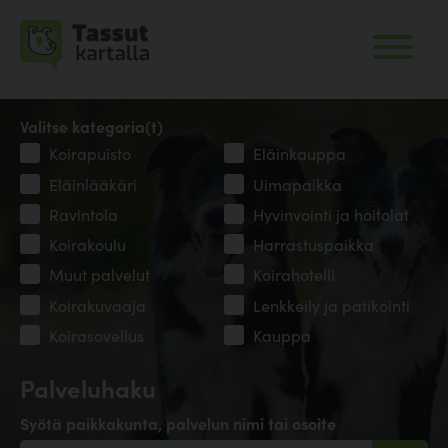
Valitse kategoria(t)
Koirapuisto
Eläinkauppa
Eläinlääkäri
Uimapaikka
Ravintola
Hyvinvointi ja hoitolat
Koirakoulu
Harrastuspaikka
Muut palvelut
Koirahotelli
Koirakuvaaja
Lenkkeily ja patikointi
Koirasovellus
Kauppa
Palveluhaku
Syötä paikkakunta, palvelun nimi tai osoite