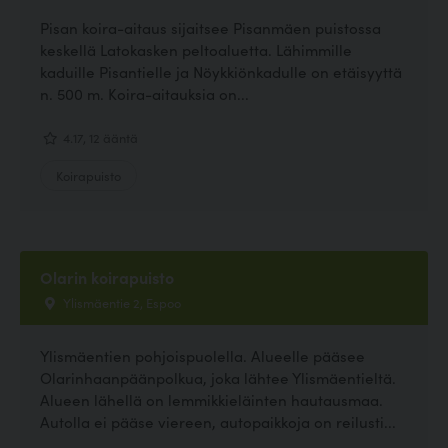
Pisan koira-aitaus sijaitsee Pisanmäen puistossa
keskellä Latokasken peltoaluetta. Lähimmille
kaduille Pisantielle ja Nöykkiönkadulle on etäisyyttä
n. 500 m. Koira-aitauksia on...
4.17, 12 ääntä
Koirapuisto
Olarin koirapuisto
Ylismäentie 2, Espoo
Ylismäentien pohjoispuolella. Alueelle pääsee
Olarinhaanpäänpolkua, joka lähtee Ylismäentieltä.
Alueen lähellä on lemmikkieläinten hautausmaa.
Autolla ei pääse viereen, autopaikkoja on reilusti...