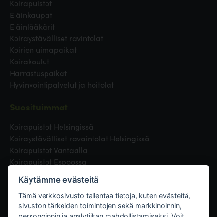
Koirapuistot
Eläinkaupat
Eläinlääkärit
Koiraystävälliset ravintolat
Koirien uimapaikat
Koirakoulut
Harrastuspaikat
Hyvinvointipalvelut ja hoitolat
Suosituimmat
Koirapuistot Helsingissä
Koiraystävälliset ravaintolat Helsingissä
Koirapuistot Vantaalla
Koirapuistot Espoossa
Koirapuistot Turussa
Käytämme evästeitä
Eläinlääkäri Helsingissä
Koirapuistot Tampereella
Tämä verkkosivusto tallentaa tietoja, kuten evästeitä,
sivuston tärkeiden toimintojen sekä markkinoinnin,
personoinnin ja analytiikan mahdollistamiseksi. Voit