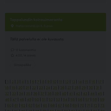
Toppelundin koirauimaranta
Hietaniemenkuja 5, Espoo
Tällä palvelulla ei ole kuvausta.
13 kommenttia
4.00, 14 ääntä
Uimapaikka
[
1
|
2
|
3
|
4
|
5
|
6
|
7
|
8
|
9
|
10
|
11
|
12
|
13
|
14
|
15
|
16
|
17
|
18
|
19
|
20
|
21
|
22
|
23
|
24
|
25
|
26
|
27
|
28
|
29
|
30
|
31
|
32
|
33
|
34
|
35
|
36
|
37
|
38
|
39
|
40
|
41
|
42
|
43
|
44
|
45
|
46
|
47
|
48
|
49
|
50
|
51
|
52
|
53
|
54
|
55
|
56
|
57
|
58
|
59
|
60
|
61
|
62
|
63
|
64
|
65
|
66
|
67
|
68
|
69
|
70
|
71
|
72
|
73