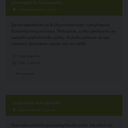
Järvenperän koirapuisto
Kulloonmäentie 2, Espoo
Järvenperäntien ja Kulloonmäentien risteyksessä
Karamtzininpuistossa. Peltoalue, jonka päätyaita on
samalla pallokentän pääty. Autolla pääsee aivan
viereen. Aitauksen pinta-ala on 3400...
7 kommenttia
2.50, 2 ääntä
Koirapuisto
Lasipuiston koirapuisto
Sierrakiventie 5, Espoo
Sierrakiventieltä puistokäytävää pitkin kävellen tai