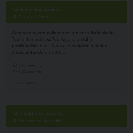
Tuuliniityn koirapuisto
Tuulikuja 3, Espoo
Aitaus on hyvän polkuverkoston varrella keskellä
Tuuliniityn puistoa. Tuulikujalla on lähin
parkkipaikka-alue. Aitauksia on kaksi ja niiden
yhteispinta-ala on 2700...
4 kommenttia
3.60, 5 ääntä
Koirapuisto
Talinhuipun koirapuisto
Poutamäentie 16, Helsinki