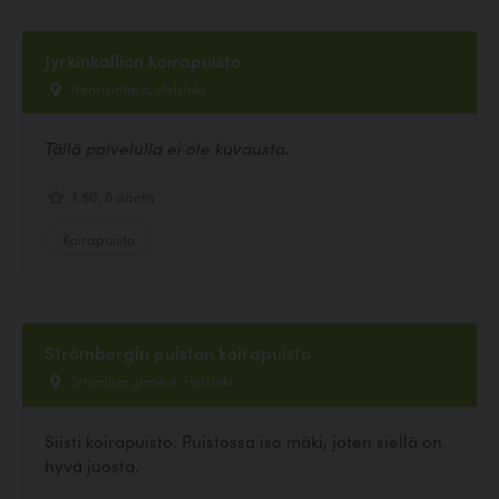
Jyrkinkallion koirapuisto
Henrikintie 5, Helsinki
Tällä palvelulla ei ole kuvausta.
3.50, 6 ääntä
Koirapuisto
Strömbergin puiston koirapuisto
Strömbergintie 4, Helsinki
Siisti koirapuisto. Puistossa iso mäki, joten siellä on
hyvä juosta.