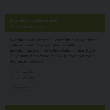
Saarnilaakson koirapuisto
Saarnilaakso, Espoo
Saarnilaaksonpuistossa, Hösmärintien ja Sunantien
risteysalueella. Hösmärintien puolella on
parkkipaikka, josta näköyhteys koira-aitaus. Hyvä
kevyenliikenteen väylä menee suoraan puistoon
Saarniraivion koulun...
1 kommenttia
2.50, 2 ääntä
Koirapuisto