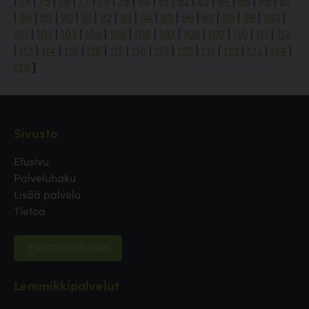
|
74
|
75
|
76
|
77
|
78
|
79
|
80
|
81
|
82
|
83
|
84
|
85
|
86
|
87
|
88
|
89
|
90
|
91
|
92
|
93
|
94
|
95
|
96
|
97
|
98
|
99
|
100
|
101
|
102
|
103
|
104
|
105
|
106
|
107
|
108
|
109
|
110
|
111
|
112
|
113
|
114
|
115
|
116
|
117
|
118
|
119
|
120
|
121
|
122
|
123
|
124
|
125
]
Sivusto
Etusivu
Palveluhaku
Lisää palvelu
Tietoa
Evästeasetukset
Lemmikkipalvelut