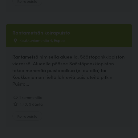
Koirapuisto
Rantametsän koirapuisto
Koukkuniementie 4, Espoo
Rantametsä nimisellä alueella, Säästöpankkiopiston
vieressä. Alueelle pääsee Säästöpankkiopiston
takaa menevää puistopolkua (ei autolla) tai
Koukkuniemen tieltä lähteviä puistoteitä pitkin.
Puisto...
1 kommenttia
4.40, 5 ääntä
Koirapuisto