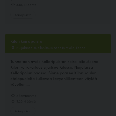
3.10, 10 ääntä
Koirapuisto
Kilon koirapuisto
Nuijalantie 16, Kilon koulu Aspelinintiellä, Espoo
Tunnetaan myös Kellaripuiston koira-aitauksena.
Kilon koira-aitaus sijaitsee Kilossa, Nuijalassa
Kellaripolun päässä. Sinne pääsee Kilon koulun
eteläpuolelta kulkevaa kevyenliikenteen väylää
kävellen....
2 kommenttia
3.25, 4 ääntä
Koirapuisto