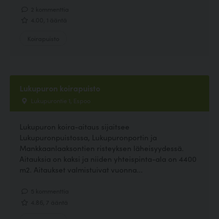
2 kommenttia
4.00, 1 ääntä
Koirapuisto
Lukupuron koirapuisto
Lukupurontie 1, Espoo
Lukupuron koira-aitaus sijaitsee
Lukupuronpuistossa, Lukupuronportin ja
Mankkaanlaaksontien risteyksen läheisyydessä.
Aitauksia on kaksi ja niiden yhteispinta-ala on 4400
m2. Aitaukset valmistuivat vuonna...
5 kommenttia
4.86, 7 ääntä