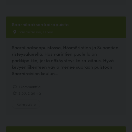
Saarnilaakson koirapuisto
Saarnilaakso, Espoo
Saarnilaaksonpuistossa, Hösmärintien ja Sunantien
risteysalueella. Hösmärintien puolella on
parkkipaikka, josta näköyhteys koira-aitaus. Hyvä
kevyenliikenteen väylä menee suoraan puistoon
Saarniraivion koulun...
1 kommenttia
2.50, 2 ääntä
Koirapuisto