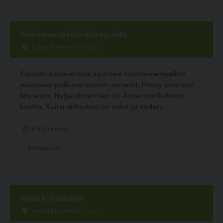
Iivisniemenpellon koirapuisto
Hyljelahdentie 17, Espoo
Kaitaan koira-aitaus sijaitsee Iivisniemenpellon
puistossa polkuverkoston varrella. Pääsy puistoon
käy esim. Hyljelahdentien tai Ankeriaankulman
kautta. Koira-aitauksia on kaksi ja niiden...
4.00, 1 ääntä
Koirapuisto
Pisan koirapuisto
Vanha Pisantie 11, Espoo