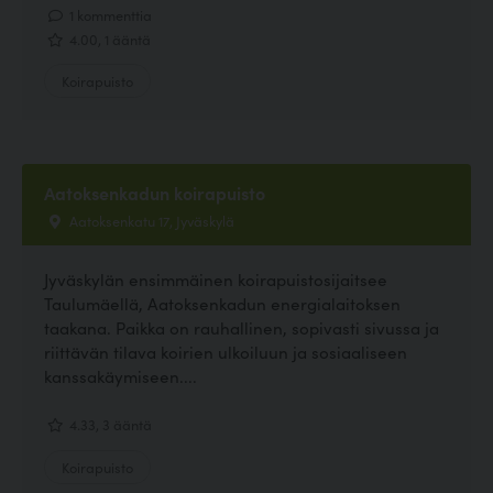
1 kommenttia
4.00, 1 ääntä
Koirapuisto
Aatoksenkadun koirapuisto
Aatoksenkatu 17, Jyväskylä
Jyväskylän ensimmäinen koirapuistosijaitsee
Taulumäellä, Aatoksenkadun energialaitoksen
taakana. Paikka on rauhallinen, sopivasti sivussa ja
riittävän tilava koirien ulkoiluun ja sosiaaliseen
kanssakäymiseen....
4.33, 3 ääntä
Koirapuisto