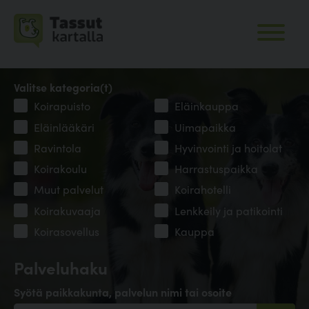
Valitse kategoria(t)
Koirapuisto
Eläinkauppa
Eläinlääkäri
Uimapaikka
Ravintola
Hyvinvointi ja hoitolat
Koirakoulu
Harrastuspaikka
Muut palvelut
Koirahotelli
Koirakuvaaja
Lenkkeily ja patikointi
Koirasovellus
Kauppa
Palveluhaku
Syötä paikkakunta, palvelun nimi tai osoite