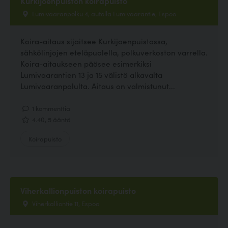
Kurkijoenpuiston koirapuisto
Lumivaaranpolku 4, autolla Lumivaarantie, Espoo
Koira-aitaus sijaitsee Kurkijoenpuistossa,
sähkölinjojen eteläpuolella, polkuverkoston varrella.
Koira-aitaukseen pääsee esimerkiksi
Lumivaarantien 13 ja 15 välistä alkavalta
Lumivaaranpolulta. Aitaus on valmistunut...
1 kommenttia
4.40, 5 ääntä
Koirapuisto
Viherkallionpuiston koirapuisto
Viherkalliontie 11, Espoo