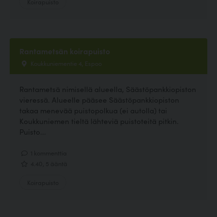
Koirapuisto
Rantametsän koirapuisto
Koukkuniementie 4, Espoo
Rantametsä nimisellä alueella, Säästöpankkiopiston
vieressä. Alueelle pääsee Säästöpankkiopiston
takaa menevää puistopolkua (ei autolla) tai
Koukkuniemen tieltä lähteviä puistoteitä pitkin.
Puisto...
1 kommenttia
4.40, 5 ääntä
Koirapuisto