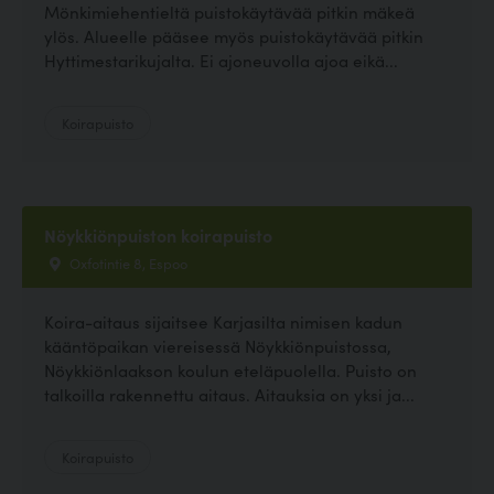
Mönkimiehentieltä puistokäytävää pitkin mäkeä
ylös. Alueelle pääsee myös puistokäytävää pitkin
Hyttimestarikujalta. Ei ajoneuvolla ajoa eikä...
Koirapuisto
Nöykkiönpuiston koirapuisto
Oxfotintie 8, Espoo
Koira-aitaus sijaitsee Karjasilta nimisen kadun
kääntöpaikan viereisessä Nöykkiönpuistossa,
Nöykkiönlaakson koulun eteläpuolella. Puisto on
talkoilla rakennettu aitaus. Aitauksia on yksi ja...
Koirapuisto