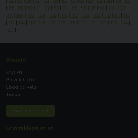
|
74
|
75
|
76
|
77
|
78
|
79
|
80
|
81
|
82
|
83
|
84
|
85
|
86
|
87
|
88
|
89
|
90
|
91
|
92
|
93
|
94
|
95
|
96
|
97
|
98
|
99
|
100
|
101
|
102
|
103
|
104
|
105
|
106
|
107
|
108
|
109
|
110
|
111
|
112
|
113
|
114
|
115
|
116
|
117
|
118
|
119
|
120
|
121
|
122
|
123
|
124
|
125
]
Sivusto
Etusivu
Palveluhaku
Lisää palvelu
Tietoa
Evästeasetukset
Lemmikkipalvelut