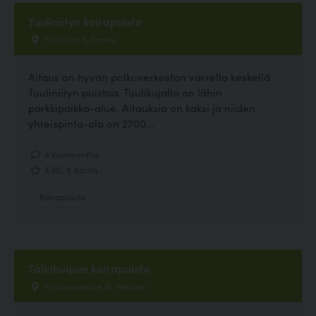
Tuuliniityn koirapuisto
Tuulikuja 3, Espoo
Aitaus on hyvän polkuverkoston varrella keskellä
Tuuliniityn puistoa. Tuulikujalla on lähin
parkkipaikka-alue. Aitauksia on kaksi ja niiden
yhteispinta-ala on 2700...
4 kommenttia
3.60, 5 ääntä
Koirapuisto
Talinhuipun koirapuisto
Poutamäentie 16, Helsinki