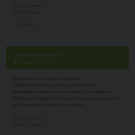
2 kommenttia
4.00, 1 ääntä
Koirapuisto
Lukupuron koirapuisto
Lukupurontie 1, Espoo
Lukupuron koira-aitaus sijaitsee
Lukupuronpuistossa, Lukupuronportin ja
Mankkaanlaaksontien risteyksen läheisyydessä.
Aitauksia on kaksi ja niiden yhteispinta-ala on 4400
m2. Aitaukset valmistuivat vuonna...
5 kommenttia
4.86, 7 ääntä