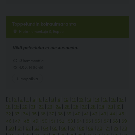
Toppelundin koirauimaranta
Hietaniemenkuja 5, Espoo
Tällä palvelulla ei ole kuvausta.
13 kommenttia
4.00, 14 ääntä
Uimapaikka
[
1
|
2
|
3
|
4
|
5
|
6
|
7
|
8
|
9
|
10
|
11
|
12
|
13
|
14
|
15
|
16
|
17
|
18
|
19
|
20
|
21
|
22
|
23
|
24
|
25
|
26
|
27
|
28
|
29
|
30
|
31
|
32
|
33
|
34
|
35
|
36
|
37
|
38
|
39
|
40
|
41
|
42
|
43
|
44
|
45
|
46
|
47
|
48
|
49
|
50
|
51
|
52
|
53
|
54
|
55
|
56
|
57
|
58
|
59
|
60
|
61
|
62
|
63
|
64
|
65
|
66
|
67
|
68
|
69
|
70
|
71
|
72
|
73