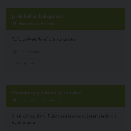
Jyrkinkallion koirapuisto
Henrikintie 5, Helsinki
Tällä palvelulla ei ole kuvausta.
3.50, 6 ääntä
Koirapuisto
Strömbergin puiston koirapuisto
Strömbergintie 4, Helsinki
Siisti koirapuisto. Puistossa iso mäki, joten siellä on
hyvä juosta.