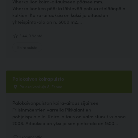
Viherkallion koira-aitaukseen pääsee mm.
Viherkalliontien päästä lähtevää polkua eteläänpäin
kulkien. Koira-aitauksia on kaksi ja aitausten
yhteispinta-ala on n. 5000 m2....
3.44, 9 ääntä
Koirapuisto
Palokaivon koirapuisto
Palokaivonkuja 8, Espoo
Palokaivonpuiston koira-aitaus sijaitsee
Friisinmäentien varrella Pikkalantien
pohjoispuolella. Koira-aitaus on valmistunut vuonna
2008. Aitauksia on yksi ja sen pinta-ala on 1500...
1 kommenttia