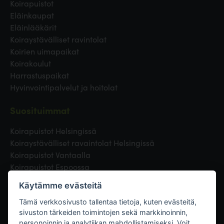
Koirapuistot
Eläinkaupat
Eläinlääkärit
Koiraystävälliset ravintolat
Koirien uimapaikat
Koirakoulut
Harrastuspaikat
Hyvinvointipalvelut ja hoitolat
Suosituimmat
Koirapuistot Helsingissä
Koiraystävälliset ravaintolat Helsingissä
Koirapuistot Vantaalla
Koirapuistot Espoossa
Koirapuistot Turussa
Käytämme evästeitä
Eläinlääkäri Helsingissä
Koirapuistot Tampereella
Tämä verkkosivusto tallentaa tietoja, kuten evästeitä,
sivuston tärkeiden toimintojen sekä markkinoinnin,
personoinnin ja analytiikan mahdollistamiseksi. Voit