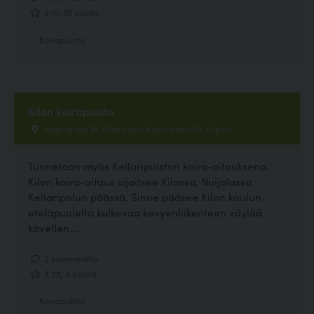
3.10, 10 ääntä
Koirapuisto
Kilon koirapuisto
Nuijalantie 16, Kilon koulu Aspelinintiellä, Espoo
Tunnetaan myös Kellaripuiston koira-aitauksena.
Kilon koira-aitaus sijaitsee Kilossa, Nuijalassa
Kellaripolun päässä. Sinne pääsee Kilon koulun
eteläpuolelta kulkevaa kevyenliikenteen väylää
kävellen....
2 kommenttia
3.25, 4 ääntä
Koirapuisto