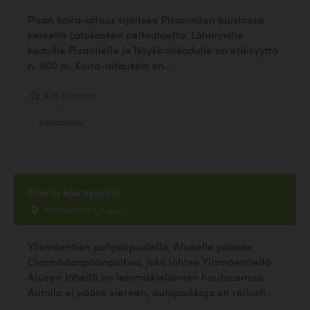
Pisan koira-aitaus sijaitsee Pisanmäen puistossa
keskellä Latokasken peltoaluetta. Lähimmille
kaduille Pisantielle ja Nöykkiönkadulle on etäisyyttä
n. 500 m. Koira-aitauksia on...
4.17, 12 ääntä
Koirapuisto
Olarin koirapuisto
Ylismäentie 2, Espoo
Ylismäentien pohjoispuolella. Alueelle pääsee
Olarinhaanpäänpolkua, joka lähtee Ylismäentieltä.
Alueen lähellä on lemmikkieläinten hautausmaa.
Autolla ei pääse viereen, autopaikkoja on reilusti...