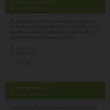
Järvenperän koirapuisto
Kulloonmäentie 2, Espoo
Järvenperäntien ja Kulloonmäentien risteyksessä
Karamtzininpuistossa. Peltoalue, jonka päätyaita on
samalla pallokentän pääty. Autolla pääsee aivan
viereen. Aitauksen pinta-ala on 3400...
7 kommenttia
2.50, 2 ääntä
Koirapuisto
Lasipuiston koirapuisto
Sierrakiventie 5, Espoo
Sierrakiventieltä puistokäytävää pitkin kävellen tai