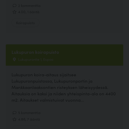
2 kommenttia
4.00, 1 ääntä
Koirapuisto
Lukupuron koirapuisto
Lukupurontie 1, Espoo
Lukupuron koira-aitaus sijaitsee
Lukupuronpuistossa, Lukupuronportin ja
Mankkaanlaaksontien risteyksen läheisyydessä.
Aitauksia on kaksi ja niiden yhteispinta-ala on 4400
m2. Aitaukset valmistuivat vuonna...
5 kommenttia
4.86, 7 ääntä