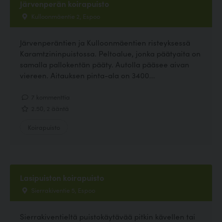
Järvenperän koirapuisto
Kulloonmäentie 2, Espoo
Järvenperäntien ja Kulloonmäentien risteyksessä
Karamtzininpuistossa. Peltoalue, jonka päätyaita on
samalla pallokentän pääty. Autolla pääsee aivan
viereen. Aitauksen pinta-ala on 3400...
7 kommenttia
2.50, 2 ääntä
Koirapuisto
Lasipuiston koirapuisto
Sierrakiventie 5, Espoo
Sierrakiventieltä puistokäytävää pitkin kävellen tai