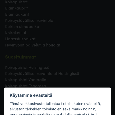
Koirapuistot
Eläinkaupat
Eläinlääkärit
Koiraystävälliset ravintolat
Koirien uimapaikat
Koirakoulut
Harrastuspaikat
Hyvinvointipalvelut ja hoitolat
Suosituimmat
Koirapuistot Helsingissä
Koiraystävälliset ravaintolat Helsingissä
Koirapuistot Vantaalla
Koirapuistot Espoossa
Koirapuistot Turussa
Käytämme evästeitä
Eläinlääkäri Helsingissä
Koirapuistot Tampereella
Tämä verkkosivusto tallentaa tietoja, kuten evästeitä,
sivuston tärkeiden toimintojen sekä markkinoinnin,
personoinnin ja analytiikan mahdollistamiseksi. Voit