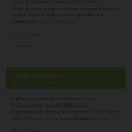
Viherkallion koira-aitaukseen pääsee mm.
Viherkalliontien päästä lähtevää polkua eteläänpäin
kulkien. Koira-aitauksia on kaksi ja aitausten
yhteispinta-ala on n. 5000 m2....
3.44, 9 ääntä
Koirapuisto
Palokaivon koirapuisto
Palokaivonkuja 8, Espoo
Palokaivonpuiston koira-aitaus sijaitsee
Friisinmäentien varrella Pikkalantien
pohjoispuolella. Koira-aitaus on valmistunut vuonna
2008. Aitauksia on yksi ja sen pinta-ala on 1500...
1 kommenttia