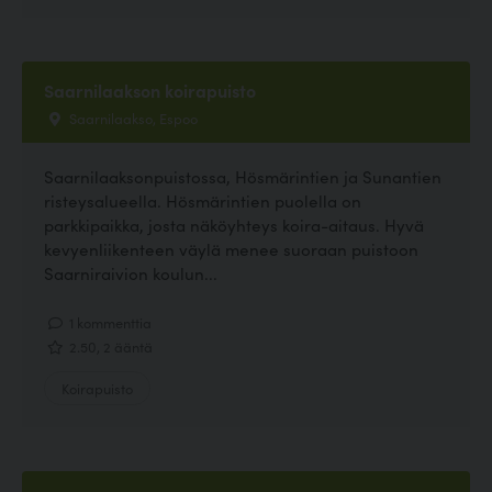
Saarnilaakson koirapuisto
Saarnilaakso, Espoo
Saarnilaaksonpuistossa, Hösmärintien ja Sunantien
risteysalueella. Hösmärintien puolella on
parkkipaikka, josta näköyhteys koira-aitaus. Hyvä
kevyenliikenteen väylä menee suoraan puistoon
Saarniraivion koulun...
1 kommenttia
2.50, 2 ääntä
Koirapuisto