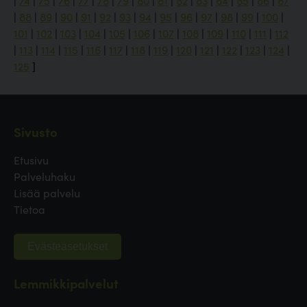
|
74
|
75
|
76
|
77
|
78
|
79
|
80
|
81
|
82
|
83
|
84
|
85
|
86
|
87
|
88
|
89
|
90
|
91
|
92
|
93
|
94
|
95
|
96
|
97
|
98
|
99
|
100
|
101
|
102
|
103
|
104
|
105
|
106
|
107
|
108
|
109
|
110
|
111
|
112
|
113
|
114
|
115
|
116
|
117
|
118
|
119
|
120
|
121
|
122
|
123
|
124
|
125
]
Sivusto
Etusivu
Palveluhaku
Lisää palvelu
Tietoa
Evästeasetukset
Lemmikkipalvelut