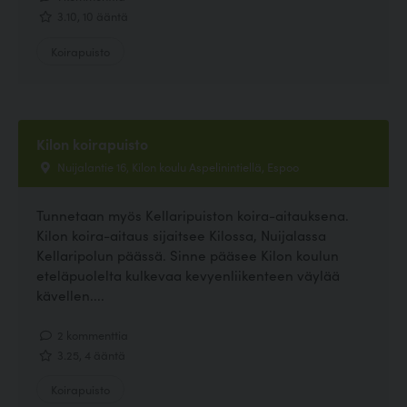
3.10, 10 ääntä
Koirapuisto
Kilon koirapuisto
Nuijalantie 16, Kilon koulu Aspelinintiellä, Espoo
Tunnetaan myös Kellaripuiston koira-aitauksena.
Kilon koira-aitaus sijaitsee Kilossa, Nuijalassa
Kellaripolun päässä. Sinne pääsee Kilon koulun
eteläpuolelta kulkevaa kevyenliikenteen väylää
kävellen....
2 kommenttia
3.25, 4 ääntä
Koirapuisto