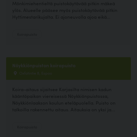
Mönkimiehentieltä puistokäytävää pitkin mäkeä
ylös. Alueelle pääsee myös puistokäytävää pitkin
Hyttimestarikujalta. Ei ajoneuvolla ajoa eikä...
Koirapuisto
Nöykkiönpuiston koirapuisto
Oxfotintie 8, Espoo
Koira-aitaus sijaitsee Karjasilta nimisen kadun
kääntöpaikan viereisessä Nöykkiönpuistossa,
Nöykkiönlaakson koulun eteläpuolella. Puisto on
talkoilla rakennettu aitaus. Aitauksia on yksi ja...
Koirapuisto