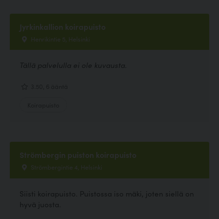
Jyrkinkallion koirapuisto
Henrikintie 5, Helsinki
Tällä palvelulla ei ole kuvausta.
3.50, 6 ääntä
Koirapuisto
Strömbergin puiston koirapuisto
Strömbergintie 4, Helsinki
Siisti koirapuisto. Puistossa iso mäki, joten siellä on
hyvä juosta.