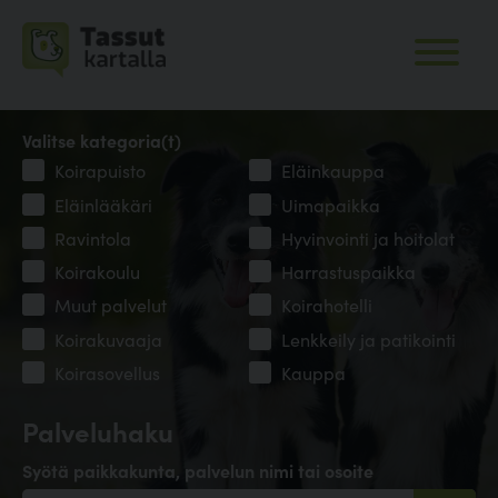
Valitse kategoria(t)
Koirapuisto
Eläinkauppa
Eläinlääkäri
Uimapaikka
Ravintola
Hyvinvointi ja hoitolat
Koirakoulu
Harrastuspaikka
Muut palvelut
Koirahotelli
Koirakuvaaja
Lenkkeily ja patikointi
Koirasovellus
Kauppa
Palveluhaku
Syötä paikkakunta, palvelun nimi tai osoite