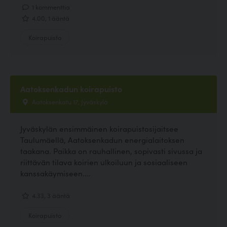
1 kommenttia
4.00, 1 ääntä
Koirapuisto
Aatoksenkadun koirapuisto
Aatoksenkatu 17, Jyväskylä
Jyväskylän ensimmäinen koirapuistosijaitsee
Taulumäellä, Aatoksenkadun energialaitoksen
taakana. Paikka on rauhallinen, sopivasti sivussa ja
riittävän tilava koirien ulkoiluun ja sosiaaliseen
kanssakäymiseen....
4.33, 3 ääntä
Koirapuisto