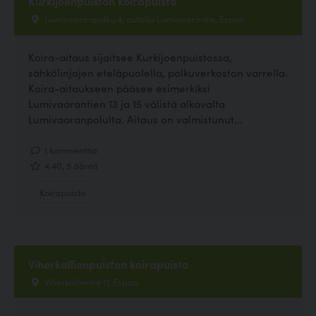
Kurkijoenpuiston koirapuisto
Lumivaaranpolku 4, autolla Lumivaarantie, Espoo
Koira-aitaus sijaitsee Kurkijoenpuistossa,
sähkölinjojen eteläpuolella, polkuverkoston varrella.
Koira-aitaukseen pääsee esimerkiksi
Lumivaarantien 13 ja 15 välistä alkavalta
Lumivaaranpolulta. Aitaus on valmistunut...
1 kommenttia
4.40, 5 ääntä
Koirapuisto
Viherkallionpuiston koirapuisto
Viherkalliontie 11, Espoo