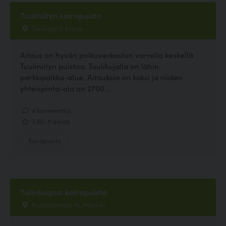
Tuuliniityn koirapuisto
Tuulikuja 3, Espoo
Aitaus on hyvän polkuverkoston varrella keskellä
Tuuliniityn puistoa. Tuulikujalla on lähin
parkkipaikka-alue. Aitauksia on kaksi ja niiden
yhteispinta-ala on 2700...
4 kommenttia
3.60, 5 ääntä
Koirapuisto
Talinhuipun koirapuisto
Poutamäentie 16, Helsinki