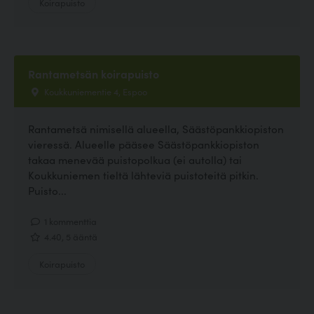
Koirapuisto
Rantametsän koirapuisto
Koukkuniementie 4, Espoo
Rantametsä nimisellä alueella, Säästöpankkiopiston
vieressä. Alueelle pääsee Säästöpankkiopiston
takaa menevää puistopolkua (ei autolla) tai
Koukkuniemen tieltä lähteviä puistoteitä pitkin.
Puisto...
1 kommenttia
4.40, 5 ääntä
Koirapuisto