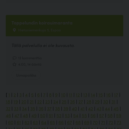
Toppelundin koirauimaranta
Hietaniemenkuja 5, Espoo
Tällä palvelulla ei ole kuvausta.
13 kommenttia
4.00, 14 ääntä
Uimapaikka
[
1
|
2
|
3
|
4
|
5
|
6
|
7
|
8
|
9
|
10
|
11
|
12
|
13
|
14
|
15
|
16
|
17
|
18
|
19
|
20
|
21
|
22
|
23
|
24
|
25
|
26
|
27
|
28
|
29
|
30
|
31
|
32
|
33
|
34
|
35
|
36
|
37
|
38
|
39
|
40
|
41
|
42
|
43
|
44
|
45
|
46
|
47
|
48
|
49
|
50
|
51
|
52
|
53
|
54
|
55
|
56
|
57
|
58
|
59
|
60
|
61
|
62
|
63
|
64
|
65
|
66
|
67
|
68
|
69
|
70
|
71
|
72
|
73