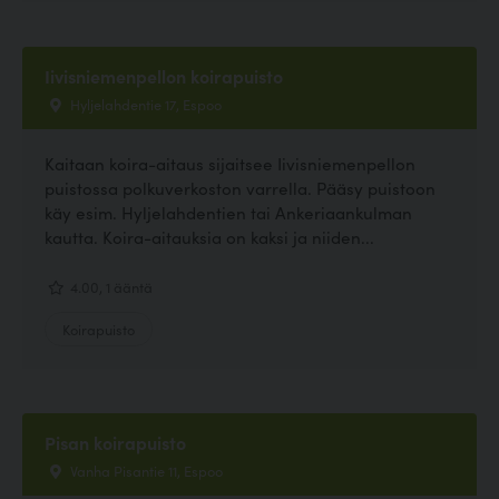
Iivisniemenpellon koirapuisto
Hyljelahdentie 17, Espoo
Kaitaan koira-aitaus sijaitsee Iivisniemenpellon
puistossa polkuverkoston varrella. Pääsy puistoon
käy esim. Hyljelahdentien tai Ankeriaankulman
kautta. Koira-aitauksia on kaksi ja niiden...
4.00, 1 ääntä
Koirapuisto
Pisan koirapuisto
Vanha Pisantie 11, Espoo