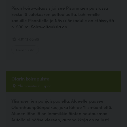
Pisan koira-aitaus sijaitsee Pisanmäen puistossa
keskellä Latokasken peltoaluetta. Lähimmille
kaduille Pisantielle ja Nöykkiönkadulle on etäisyyttä
n. 500 m. Koira-aitauksia on...
4.17, 12 ääntä
Koirapuisto
Olarin koirapuisto
Ylismäentie 2, Espoo
Ylismäentien pohjoispuolella. Alueelle pääsee
Olarinhaanpäänpolkua, joka lähtee Ylismäentieltä.
Alueen lähellä on lemmikkieläinten hautausmaa.
Autolla ei pääse viereen, autopaikkoja on reilusti...