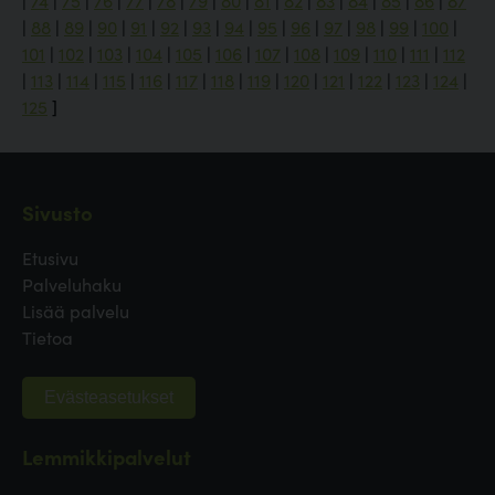
|
74
|
75
|
76
|
77
|
78
|
79
|
80
|
81
|
82
|
83
|
84
|
85
|
86
|
87
|
88
|
89
|
90
|
91
|
92
|
93
|
94
|
95
|
96
|
97
|
98
|
99
|
100
|
101
|
102
|
103
|
104
|
105
|
106
|
107
|
108
|
109
|
110
|
111
|
112
|
113
|
114
|
115
|
116
|
117
|
118
|
119
|
120
|
121
|
122
|
123
|
124
|
125
]
Sivusto
Etusivu
Palveluhaku
Lisää palvelu
Tietoa
Evästeasetukset
Lemmikkipalvelut