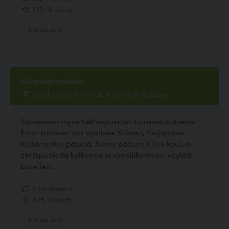
3.10, 10 ääntä
Koirapuisto
Kilon koirapuisto
Nuijalantie 16, Kilon koulu Aspelinintiellä, Espoo
Tunnetaan myös Kellaripuiston koira-aitauksena.
Kilon koira-aitaus sijaitsee Kilossa, Nuijalassa
Kellaripolun päässä. Sinne pääsee Kilon koulun
eteläpuolelta kulkevaa kevyenliikenteen väylää
kävellen....
2 kommenttia
3.25, 4 ääntä
Koirapuisto