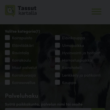
Valitse kategoria(t)
Koirapuisto
Eläinkauppa
Eläinlääkäri
Uimapaikka
Ravintola
Hyvinvointi ja hoitolat
Koirakoulu
Harrastuspaikka
Muut palvelut
Koirahotelli
Koirakuvaaja
Lenkkeily ja patikointi
Koirasovellus
Kauppa
Palveluhaku
Syötä paikkakunta, palvelun nimi tai osoite