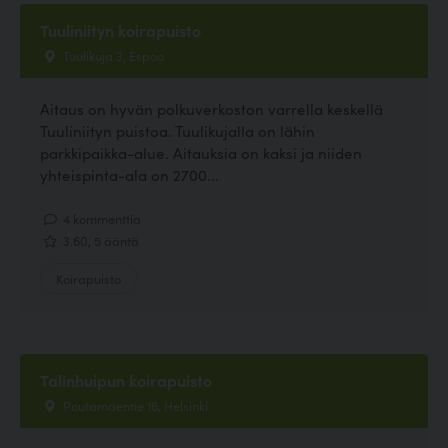
Tuuliniityn koirapuisto
Tuulikuja 3, Espoo
Aitaus on hyvän polkuverkoston varrella keskellä
Tuuliniityn puistoa. Tuulikujalla on lähin
parkkipaikka-alue. Aitauksia on kaksi ja niiden
yhteispinta-ala on 2700...
4 kommenttia
3.60, 5 ääntä
Koirapuisto
Talinhuipun koirapuisto
Poutamäentie 16, Helsinki