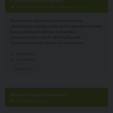
Kurkijoenpuiston koirapuisto
Lumivaaranpolku 4, autolla Lumivaarantie, Espoo
Koira-aitaus sijaitsee Kurkijoenpuistossa,
sähkölinjojen eteläpuolella, polkuverkoston varrella.
Koira-aitaukseen pääsee esimerkiksi
Lumivaarantien 13 ja 15 välistä alkavalta
Lumivaaranpolulta. Aitaus on valmistunut...
1 kommenttia
4.40, 5 ääntä
Koirapuisto
Viherkallionpuiston koirapuisto
Viherkalliontie 11, Espoo