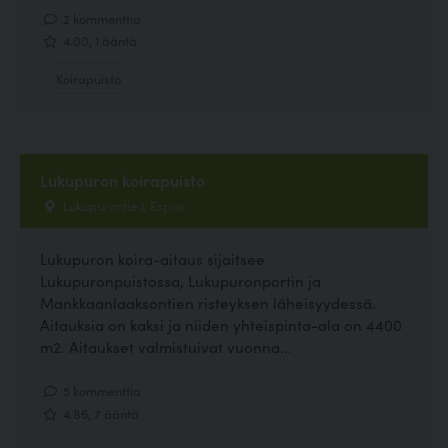
2 kommenttia
4.00, 1 ääntä
Koirapuisto
Lukupuron koirapuisto
Lukupurontie 1, Espoo
Lukupuron koira-aitaus sijaitsee
Lukupuronpuistossa, Lukupuronportin ja
Mankkaanlaaksontien risteyksen läheisyydessä.
Aitauksia on kaksi ja niiden yhteispinta-ala on 4400
m2. Aitaukset valmistuivat vuonna...
5 kommenttia
4.86, 7 ääntä