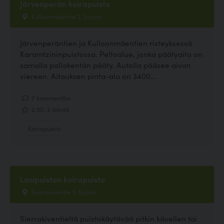
Järvenperän koirapuisto
Kulloonmäentie 2, Espoo
Järvenperäntien ja Kulloonmäentien risteyksessä
Karamtzininpuistossa. Peltoalue, jonka päätyaita on
samalla pallokentän pääty. Autolla pääsee aivan
viereen. Aitauksen pinta-ala on 3400...
7 kommenttia
2.50, 2 ääntä
Koirapuisto
Lasipuiston koirapuisto
Sierrakiventie 5, Espoo
Sierrakiventieltä puistokäytävää pitkin kävellen tai