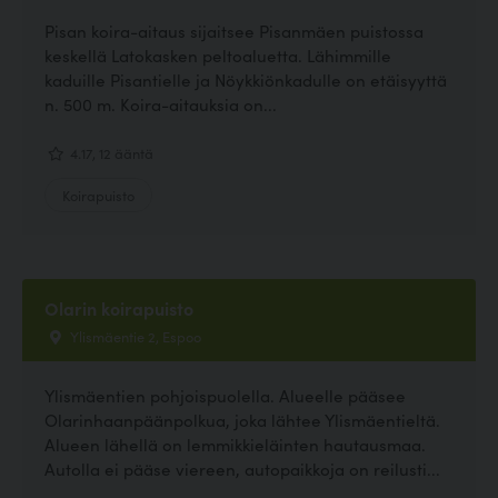
Pisan koira-aitaus sijaitsee Pisanmäen puistossa
keskellä Latokasken peltoaluetta. Lähimmille
kaduille Pisantielle ja Nöykkiönkadulle on etäisyyttä
n. 500 m. Koira-aitauksia on...
4.17, 12 ääntä
Koirapuisto
Olarin koirapuisto
Ylismäentie 2, Espoo
Ylismäentien pohjoispuolella. Alueelle pääsee
Olarinhaanpäänpolkua, joka lähtee Ylismäentieltä.
Alueen lähellä on lemmikkieläinten hautausmaa.
Autolla ei pääse viereen, autopaikkoja on reilusti...