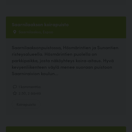
Saarnilaakson koirapuisto
Saarnilaakso, Espoo
Saarnilaaksonpuistossa, Hösmärintien ja Sunantien
risteysalueella. Hösmärintien puolella on
parkkipaikka, josta näköyhteys koira-aitaus. Hyvä
kevyenliikenteen väylä menee suoraan puistoon
Saarniraivion koulun...
1 kommenttia
2.50, 2 ääntä
Koirapuisto