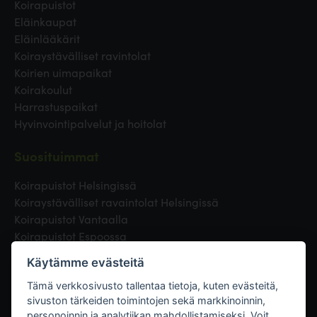
Koirapuistot
Eläinkaupat
Eläinlääkärit
Koiraystävälliset ravintolat
Koirien uimapaikat
Koirakoulut
Harrastuspaikat
Hyvinvointipalvelut ja hoitolat
Suosituimmat
Koirapuistot Helsingissä
Koiraystävälliset ravaintolat Helsingissä
Koirapuistot Vantaalla
Koirapuistot Espoossa
Koirapuistot Turussa
Käytämme evästeitä
Eläinlääkäri Helsingissä
Koirapuistot Tampereella
Tämä verkkosivusto tallentaa tietoja, kuten evästeitä,
sivuston tärkeiden toimintojen sekä markkinoinnin,
personoinnin ja analytiikan mahdollistamiseksi. Voit