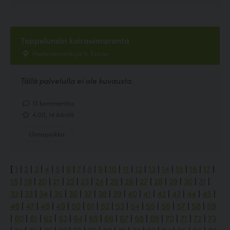
Toppelundin koirauimaranta
Hietaniemenkuja 5, Espoo
Tällä palvelulla ei ole kuvausta.
13 kommenttia
4.00, 14 ääntä
Uimapaikka
[
1
|
2
|
3
|
4
|
5
|
6
|
7
|
8
|
9
|
10
|
11
|
12
|
13
|
14
|
15
|
16
|
17
|
18
|
19
|
20
|
21
|
22
|
23
|
24
|
25
|
26
|
27
|
28
|
29
|
30
|
31
|
32
|
33
|
34
|
35
|
36
|
37
|
38
|
39
|
40
|
41
|
42
|
43
|
44
|
45
|
46
|
47
|
48
|
49
|
50
|
51
|
52
|
53
|
54
|
55
|
56
|
57
|
58
|
59
|
60
|
61
|
62
|
63
|
64
|
65
|
66
|
67
|
68
|
69
|
70
|
71
|
72
|
73