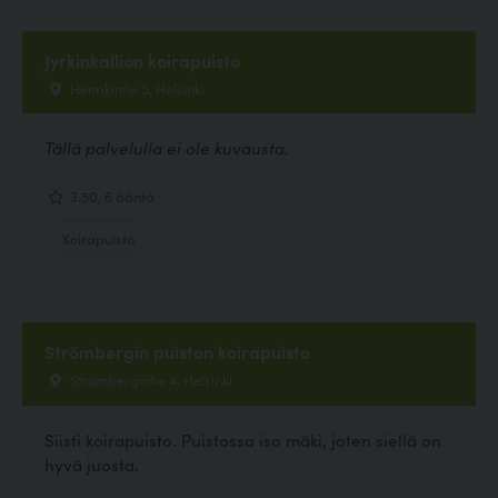
Jyrkinkallion koirapuisto
Henrikintie 5, Helsinki
Tällä palvelulla ei ole kuvausta.
3.50, 6 ääntä
Koirapuisto
Strömbergin puiston koirapuisto
Strömbergintie 4, Helsinki
Siisti koirapuisto. Puistossa iso mäki, joten siellä on
hyvä juosta.