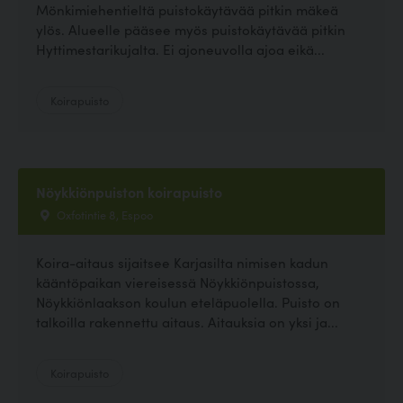
Mönkimiehentieltä puistokäytävää pitkin mäkeä
ylös. Alueelle pääsee myös puistokäytävää pitkin
Hyttimestarikujalta. Ei ajoneuvolla ajoa eikä...
Koirapuisto
Nöykkiönpuiston koirapuisto
Oxfotintie 8, Espoo
Koira-aitaus sijaitsee Karjasilta nimisen kadun
kääntöpaikan viereisessä Nöykkiönpuistossa,
Nöykkiönlaakson koulun eteläpuolella. Puisto on
talkoilla rakennettu aitaus. Aitauksia on yksi ja...
Koirapuisto