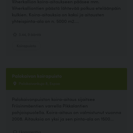
Viherkallion koira-aitaukseen pääsee mm.
Viherkalliontien päästä lähtevää polkua eteläänpäin
kulkien. Koira-aitauksia on kaksi ja aitausten
yhteispinta-ala on n. 5000 m2....
3.44, 9 ääntä
Koirapuisto
Palokaivon koirapuisto
Palokaivonkuja 8, Espoo
Palokaivonpuiston koira-aitaus sijaitsee
Friisinmäentien varrella Pikkalantien
pohjoispuolella. Koira-aitaus on valmistunut vuonna
2008. Aitauksia on yksi ja sen pinta-ala on 1500...
1 kommenttia