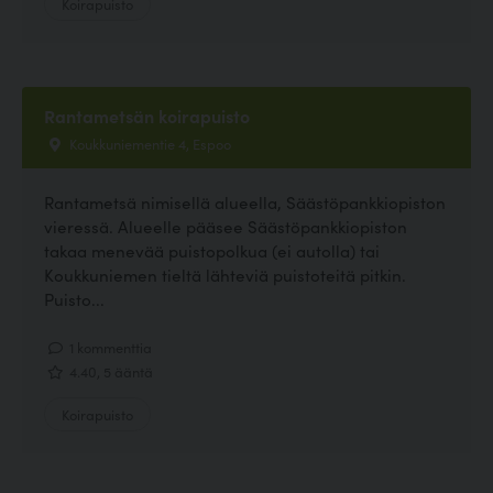
Koirapuisto
Rantametsän koirapuisto
Koukkuniementie 4, Espoo
Rantametsä nimisellä alueella, Säästöpankkiopiston
vieressä. Alueelle pääsee Säästöpankkiopiston
takaa menevää puistopolkua (ei autolla) tai
Koukkuniemen tieltä lähteviä puistoteitä pitkin.
Puisto...
1 kommenttia
4.40, 5 ääntä
Koirapuisto