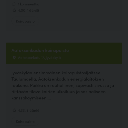
1 kommenttia
4.00, 1 ääntä
Koirapuisto
Aatoksenkadun koirapuisto
Aatoksenkatu 17, Jyväskylä
Jyväskylän ensimmäinen koirapuistosijaitsee
Taulumäellä, Aatoksenkadun energialaitoksen
taakana. Paikka on rauhallinen, sopivasti sivussa ja
riittävän tilava koirien ulkoiluun ja sosiaaliseen
kanssakäymiseen....
4.33, 3 ääntä
Koirapuisto