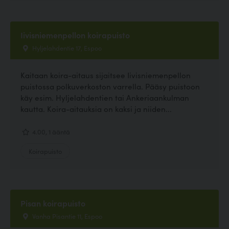
Iivisniemenpellon koirapuisto
Hyljelahdentie 17, Espoo
Kaitaan koira-aitaus sijaitsee Iivisniemenpellon
puistossa polkuverkoston varrella. Pääsy puistoon
käy esim. Hyljelahdentien tai Ankeriaankulman
kautta. Koira-aitauksia on kaksi ja niiden...
4.00, 1 ääntä
Koirapuisto
Pisan koirapuisto
Vanha Pisantie 11, Espoo