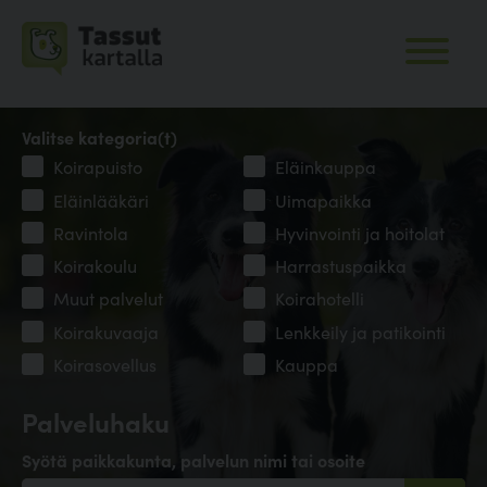
Valitse kategoria(t)
Koirapuisto
Eläinkauppa
Eläinlääkäri
Uimapaikka
Ravintola
Hyvinvointi ja hoitolat
Koirakoulu
Harrastuspaikka
Muut palvelut
Koirahotelli
Koirakuvaaja
Lenkkeily ja patikointi
Koirasovellus
Kauppa
Palveluhaku
Syötä paikkakunta, palvelun nimi tai osoite