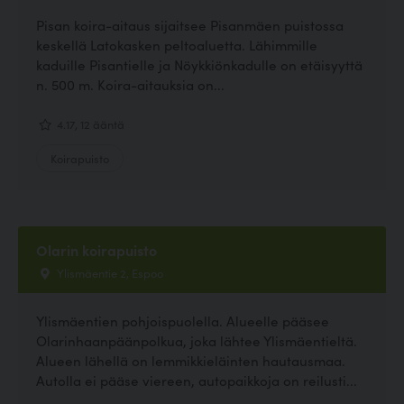
Pisan koira-aitaus sijaitsee Pisanmäen puistossa
keskellä Latokasken peltoaluetta. Lähimmille
kaduille Pisantielle ja Nöykkiönkadulle on etäisyyttä
n. 500 m. Koira-aitauksia on...
4.17, 12 ääntä
Koirapuisto
Olarin koirapuisto
Ylismäentie 2, Espoo
Ylismäentien pohjoispuolella. Alueelle pääsee
Olarinhaanpäänpolkua, joka lähtee Ylismäentieltä.
Alueen lähellä on lemmikkieläinten hautausmaa.
Autolla ei pääse viereen, autopaikkoja on reilusti...