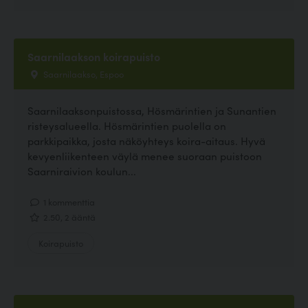
Saarnilaakson koirapuisto
Saarnilaakso, Espoo
Saarnilaaksonpuistossa, Hösmärintien ja Sunantien
risteysalueella. Hösmärintien puolella on
parkkipaikka, josta näköyhteys koira-aitaus. Hyvä
kevyenliikenteen väylä menee suoraan puistoon
Saarniraivion koulun...
1 kommenttia
2.50, 2 ääntä
Koirapuisto