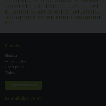
|
74
|
75
|
76
|
77
|
78
|
79
|
80
|
81
|
82
|
83
|
84
|
85
|
86
|
87
|
88
|
89
|
90
|
91
|
92
|
93
|
94
|
95
|
96
|
97
|
98
|
99
|
100
|
101
|
102
|
103
|
104
|
105
|
106
|
107
|
108
|
109
|
110
|
111
|
112
|
113
|
114
|
115
|
116
|
117
|
118
|
119
|
120
|
121
|
122
|
123
|
124
|
125
]
Sivusto
Etusivu
Palveluhaku
Lisää palvelu
Tietoa
Evästeasetukset
Lemmikkipalvelut