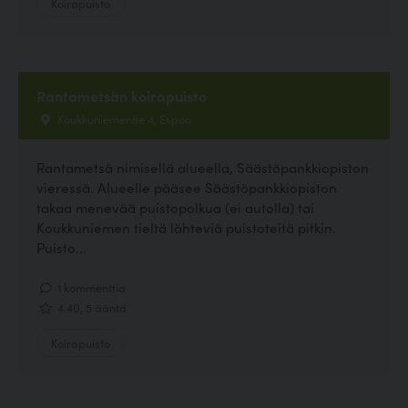
Koirapuisto
Rantametsän koirapuisto
Koukkuniementie 4, Espoo
Rantametsä nimisellä alueella, Säästöpankkiopiston
vieressä. Alueelle pääsee Säästöpankkiopiston
takaa menevää puistopolkua (ei autolla) tai
Koukkuniemen tieltä lähteviä puistoteitä pitkin.
Puisto...
1 kommenttia
4.40, 5 ääntä
Koirapuisto