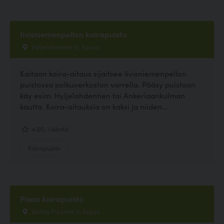
Iivisniemenpellon koirapuisto
Hyljelahdentie 17, Espoo
Kaitaan koira-aitaus sijaitsee Iivisniemenpellon
puistossa polkuverkoston varrella. Pääsy puistoon
käy esim. Hyljelahdentien tai Ankeriaankulman
kautta. Koira-aitauksia on kaksi ja niiden...
4.00, 1 ääntä
Koirapuisto
Pisan koirapuisto
Vanha Pisantie 11, Espoo