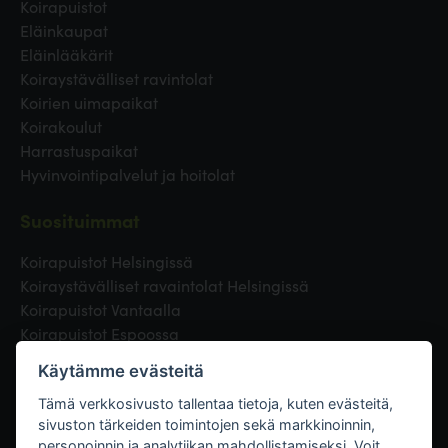
Koirapuistot
Eläinkaupat
Eläinlääkärit
Koiraystävälliset ravintolat
Koirien uimapaikat
Koirakoulut
Harrastuspaikat
Hyvinvointipalvelut ja hoitolat
Suosituimmat
Koirapuistot Helsingissä
Koiraystävälliset ravaintolat Helsingissä
Koirapuistot Vantaalla
Koirapuistot Espoossa
Koirapuistot Turussa
Käytämme evästeitä
Eläinlääkäri Helsingissä
Koirapuistot Tampereella
Tämä verkkosivusto tallentaa tietoja, kuten evästeitä,
sivuston tärkeiden toimintojen sekä markkinoinnin,
personoinnin ja analytiikan mahdollistamiseksi. Voit