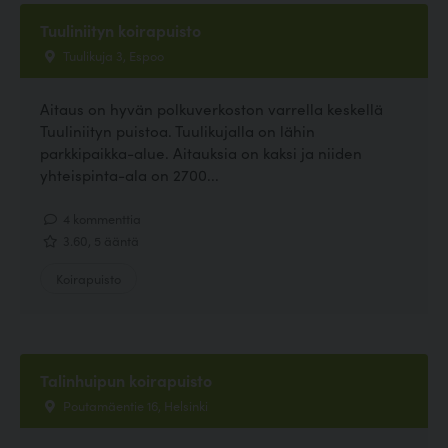
Tuuliniityn koirapuisto
Tuulikuja 3, Espoo
Aitaus on hyvän polkuverkoston varrella keskellä
Tuuliniityn puistoa. Tuulikujalla on lähin
parkkipaikka-alue. Aitauksia on kaksi ja niiden
yhteispinta-ala on 2700...
4 kommenttia
3.60, 5 ääntä
Koirapuisto
Talinhuipun koirapuisto
Poutamäentie 16, Helsinki