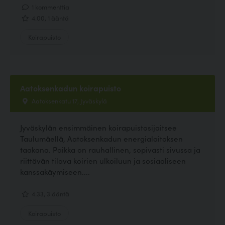
1 kommenttia
4.00, 1 ääntä
Koirapuisto
Aatoksenkadun koirapuisto
Aatoksenkatu 17, Jyväskylä
Jyväskylän ensimmäinen koirapuistosijaitsee
Taulumäellä, Aatoksenkadun energialaitoksen
taakana. Paikka on rauhallinen, sopivasti sivussa ja
riittävän tilava koirien ulkoiluun ja sosiaaliseen
kanssakäymiseen....
4.33, 3 ääntä
Koirapuisto