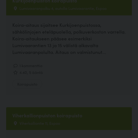
Kurkijoenpuiston koirapuisto
Lumivaaranpolku 4, autolla Lumivaarantie, Espoo
Koira-aitaus sijaitsee Kurkijoenpuistossa,
sähkölinjojen eteläpuolella, polkuverkoston varrella.
Koira-aitaukseen pääsee esimerkiksi
Lumivaarantien 13 ja 15 välistä alkavalta
Lumivaaranpolulta. Aitaus on valmistunut...
1 kommenttia
4.40, 5 ääntä
Koirapuisto
Viherkallionpuiston koirapuisto
Viherkalliontie 11, Espoo