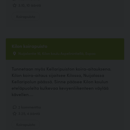
3.10, 10 ääntä
Koirapuisto
Kilon koirapuisto
Nuijalantie 16, Kilon koulu Aspelinintiellä, Espoo
Tunnetaan myös Kellaripuiston koira-aitauksena.
Kilon koira-aitaus sijaitsee Kilossa, Nuijalassa
Kellaripolun päässä. Sinne pääsee Kilon koulun
eteläpuolelta kulkevaa kevyenliikenteen väylää
kävellen....
2 kommenttia
3.25, 4 ääntä
Koirapuisto