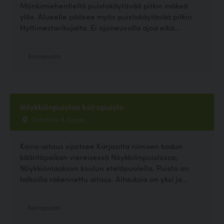
Mönkimiehentieltä puistokäytävää pitkin mäkeä
ylös. Alueelle pääsee myös puistokäytävää pitkin
Hyttimestarikujalta. Ei ajoneuvolla ajoa eikä...
Koirapuisto
Nöykkiönpuiston koirapuisto
Oxfotintie 8, Espoo
Koira-aitaus sijaitsee Karjasilta nimisen kadun
kääntöpaikan viereisessä Nöykkiönpuistossa,
Nöykkiönlaakson koulun eteläpuolella. Puisto on
talkoilla rakennettu aitaus. Aitauksia on yksi ja...
Koirapuisto