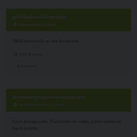
Jyrkinkallion koirapuisto
Henrikintie 5, Helsinki
Tällä palvelulla ei ole kuvausta.
3.50, 6 ääntä
Koirapuisto
Strömbergin puiston koirapuisto
Strömbergintie 4, Helsinki
Siisti koirapuisto. Puistossa iso mäki, joten siellä on
hyvä juosta.