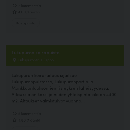
2 kommenttia
4.00, 1 ääntä
Koirapuisto
Lukupuron koirapuisto
Lukupurontie 1, Espoo
Lukupuron koira-aitaus sijaitsee
Lukupuronpuistossa, Lukupuronportin ja
Mankkaanlaaksontien risteyksen läheisyydessä.
Aitauksia on kaksi ja niiden yhteispinta-ala on 4400
m2. Aitaukset valmistuivat vuonna...
5 kommenttia
4.86, 7 ääntä