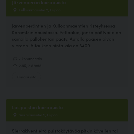
Järvenperän koirapuisto
Kulloonmäentie 2, Espoo
Järvenperäntien ja Kulloonmäentien risteyksessä
Karamtzininpuistossa. Peltoalue, jonka päätyaita on
samalla pallokentän pääty. Autolla pääsee aivan
viereen. Aitauksen pinta-ala on 3400...
7 kommenttia
2.50, 2 ääntä
Koirapuisto
Lasipuiston koirapuisto
Sierrakiventie 5, Espoo
Sierrakiventieltä puistokäytävää pitkin kävellen tai