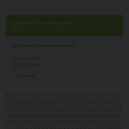
Toppelundin koirauimaranta
Hietaniemenkuja 5, Espoo
Tällä palvelulla ei ole kuvausta.
13 kommenttia
4.00, 14 ääntä
Uimapaikka
[
1
|
2
|
3
|
4
|
5
|
6
|
7
|
8
|
9
|
10
|
11
|
12
|
13
|
14
|
15
|
16
|
17
|
18
|
19
|
20
|
21
|
22
|
23
|
24
|
25
|
26
|
27
|
28
|
29
|
30
|
31
|
32
|
33
|
34
|
35
|
36
|
37
|
38
|
39
|
40
|
41
|
42
|
43
|
44
|
45
|
46
|
47
|
48
|
49
|
50
|
51
|
52
|
53
|
54
|
55
|
56
|
57
|
58
|
59
|
60
|
61
|
62
|
63
|
64
|
65
|
66
|
67
|
68
|
69
|
70
|
71
|
72
|
73