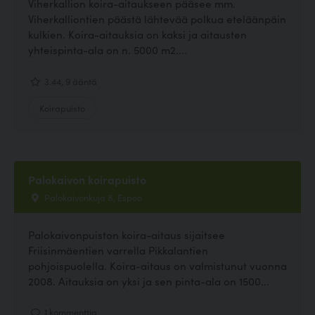
Viherkallion koira-aitaukseen pääsee mm.
Viherkalliontien päästä lähtevää polkua eteläänpäin
kulkien. Koira-aitauksia on kaksi ja aitausten
yhteispinta-ala on n. 5000 m2....
3.44, 9 ääntä
Koirapuisto
Palokaivon koirapuisto
Palokaivonkuja 8, Espoo
Palokaivonpuiston koira-aitaus sijaitsee
Friisinmäentien varrella Pikkalantien
pohjoispuolella. Koira-aitaus on valmistunut vuonna
2008. Aitauksia on yksi ja sen pinta-ala on 1500...
1 kommenttia