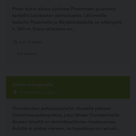
Pisan koira-aitaus sijaitsee Pisanmäen puistossa
keskellä Latokasken peltoaluetta. Lähimmille
kaduille Pisantielle ja Nöykkiönkadulle on etäisyyttä
n. 500 m. Koira-aitauksia on...
4.17, 12 ääntä
Koirapuisto
Olarin koirapuisto
Ylismäentie 2, Espoo
Ylismäentien pohjoispuolella. Alueelle pääsee
Olarinhaanpäänpolkua, joka lähtee Ylismäentieltä.
Alueen lähellä on lemmikkieläinten hautausmaa.
Autolla ei pääse viereen, autopaikkoja on reilusti...