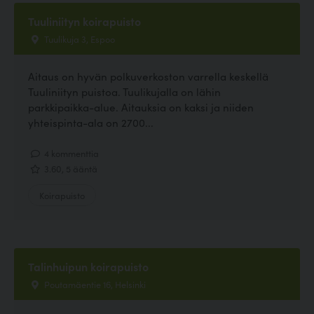
Tuuliniityn koirapuisto
Tuulikuja 3, Espoo
Aitaus on hyvän polkuverkoston varrella keskellä
Tuuliniityn puistoa. Tuulikujalla on lähin
parkkipaikka-alue. Aitauksia on kaksi ja niiden
yhteispinta-ala on 2700...
4 kommenttia
3.60, 5 ääntä
Koirapuisto
Talinhuipun koirapuisto
Poutamäentie 16, Helsinki