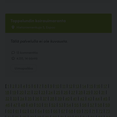
Toppelundin koirauimaranta
Hietaniemenkuja 5, Espoo
Tällä palvelulla ei ole kuvausta.
13 kommenttia
4.00, 14 ääntä
Uimapaikka
[
1
|
2
|
3
|
4
|
5
|
6
|
7
|
8
|
9
|
10
|
11
|
12
|
13
|
14
|
15
|
16
|
17
|
18
|
19
|
20
|
21
|
22
|
23
|
24
|
25
|
26
|
27
|
28
|
29
|
30
|
31
|
32
|
33
|
34
|
35
|
36
|
37
|
38
|
39
|
40
|
41
|
42
|
43
|
44
|
45
|
46
|
47
|
48
|
49
|
50
|
51
|
52
|
53
|
54
|
55
|
56
|
57
|
58
|
59
|
60
|
61
|
62
|
63
|
64
|
65
|
66
|
67
|
68
|
69
|
70
|
71
|
72
|
73