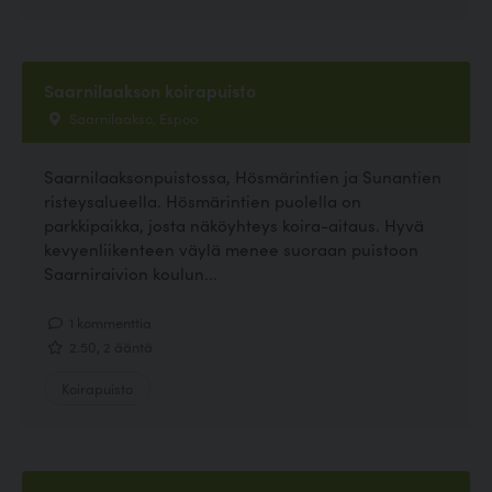
Saarnilaakson koirapuisto
Saarnilaakso, Espoo
Saarnilaaksonpuistossa, Hösmärintien ja Sunantien
risteysalueella. Hösmärintien puolella on
parkkipaikka, josta näköyhteys koira-aitaus. Hyvä
kevyenliikenteen väylä menee suoraan puistoon
Saarniraivion koulun...
1 kommenttia
2.50, 2 ääntä
Koirapuisto