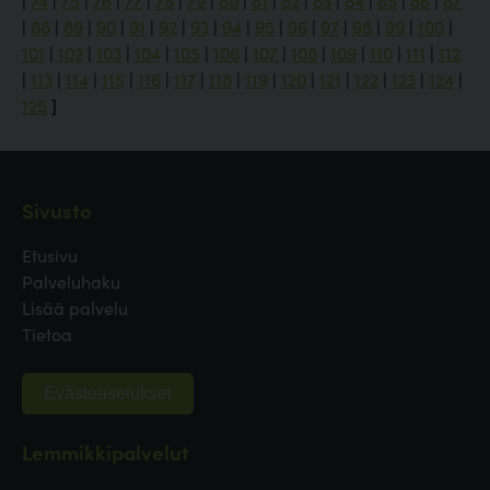
|
74
|
75
|
76
|
77
|
78
|
79
|
80
|
81
|
82
|
83
|
84
|
85
|
86
|
87
|
88
|
89
|
90
|
91
|
92
|
93
|
94
|
95
|
96
|
97
|
98
|
99
|
100
|
101
|
102
|
103
|
104
|
105
|
106
|
107
|
108
|
109
|
110
|
111
|
112
|
113
|
114
|
115
|
116
|
117
|
118
|
119
|
120
|
121
|
122
|
123
|
124
|
125
]
Sivusto
Etusivu
Palveluhaku
Lisää palvelu
Tietoa
Evästeasetukset
Lemmikkipalvelut