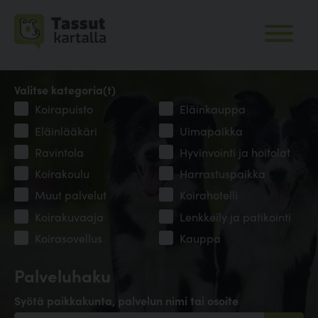
Valitse kategoria(t)
Koirapuisto
Eläinkauppa
Eläinlääkäri
Uimapaikka
Ravintola
Hyvinvointi ja hoitolat
Koirakoulu
Harrastuspaikka
Muut palvelut
Koirahotelli
Koirakuvaaja
Lenkkeily ja patikointi
Koirasovellus
Kauppa
Palveluhaku
Syötä paikkakunta, palvelun nimi tai osoite