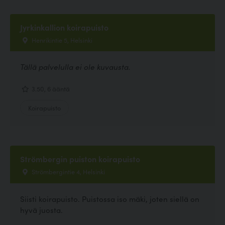
Jyrkinkallion koirapuisto
Henrikintie 5, Helsinki
Tällä palvelulla ei ole kuvausta.
3.50, 6 ääntä
Koirapuisto
Strömbergin puiston koirapuisto
Strömbergintie 4, Helsinki
Siisti koirapuisto. Puistossa iso mäki, joten siellä on
hyvä juosta.