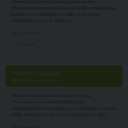
Viherkallion koira-aitaukseen pääsee mm.
Viherkalliontien päästä lähtevää polkua eteläänpäin
kulkien. Koira-aitauksia on kaksi ja aitausten
yhteispinta-ala on n. 5000 m2....
3.44, 9 ääntä
Koirapuisto
Palokaivon koirapuisto
Palokaivonkuja 8, Espoo
Palokaivonpuiston koira-aitaus sijaitsee
Friisinmäentien varrella Pikkalantien
pohjoispuolella. Koira-aitaus on valmistunut vuonna
2008. Aitauksia on yksi ja sen pinta-ala on 1500...
1 kommenttia