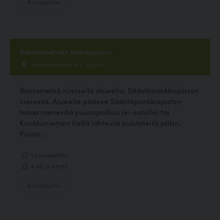
Koirapuisto
Rantametsän koirapuisto
Koukkuniementie 4, Espoo
Rantametsä nimisellä alueella, Säästöpankkiopiston
vieressä. Alueelle pääsee Säästöpankkiopiston
takaa menevää puistopolkua (ei autolla) tai
Koukkuniemen tieltä lähteviä puistoteitä pitkin.
Puisto...
1 kommenttia
4.40, 5 ääntä
Koirapuisto