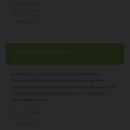
1 kommenttia
4.00, 1 ääntä
Koirapuisto
Aatoksenkadun koirapuisto
Aatoksenkatu 17, Jyväskylä
Jyväskylän ensimmäinen koirapuistosijaitsee
Taulumäellä, Aatoksenkadun energialaitoksen
taakana. Paikka on rauhallinen, sopivasti sivussa ja
riittävän tilava koirien ulkoiluun ja sosiaaliseen
kanssakäymiseen....
4.33, 3 ääntä
Koirapuisto