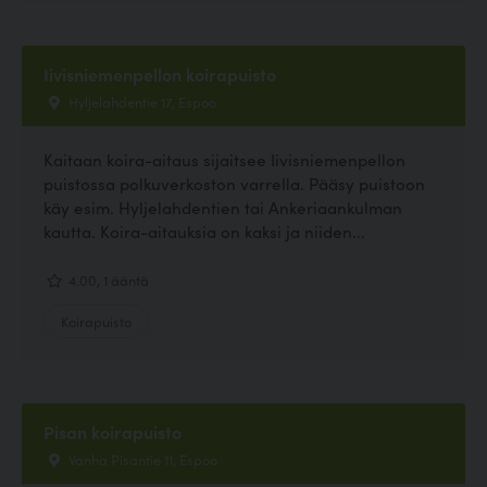
Iivisniemenpellon koirapuisto
Hyljelahdentie 17, Espoo
Kaitaan koira-aitaus sijaitsee Iivisniemenpellon
puistossa polkuverkoston varrella. Pääsy puistoon
käy esim. Hyljelahdentien tai Ankeriaankulman
kautta. Koira-aitauksia on kaksi ja niiden...
4.00, 1 ääntä
Koirapuisto
Pisan koirapuisto
Vanha Pisantie 11, Espoo