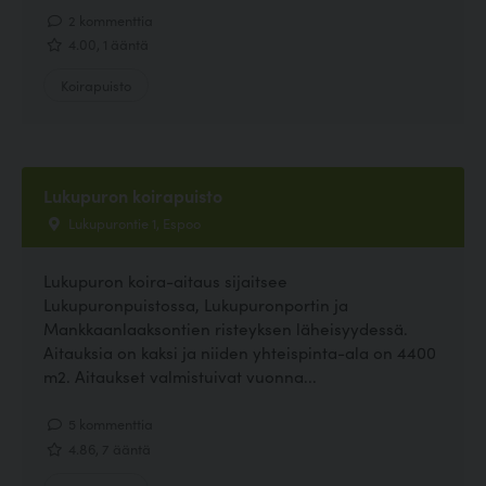
2 kommenttia
4.00, 1 ääntä
Koirapuisto
Lukupuron koirapuisto
Lukupurontie 1, Espoo
Lukupuron koira-aitaus sijaitsee
Lukupuronpuistossa, Lukupuronportin ja
Mankkaanlaaksontien risteyksen läheisyydessä.
Aitauksia on kaksi ja niiden yhteispinta-ala on 4400
m2. Aitaukset valmistuivat vuonna...
5 kommenttia
4.86, 7 ääntä