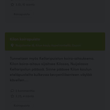
3.10, 10 ääntä
Koirapuisto
Kilon koirapuisto
Nuijalantie 16, Kilon koulu Aspelinintiellä, Espoo
Tunnetaan myös Kellaripuiston koira-aitauksena.
Kilon koira-aitaus sijaitsee Kilossa, Nuijalassa
Kellaripolun päässä. Sinne pääsee Kilon koulun
eteläpuolelta kulkevaa kevyenliikenteen väylää
kävellen....
2 kommenttia
3.25, 4 ääntä
Koirapuisto