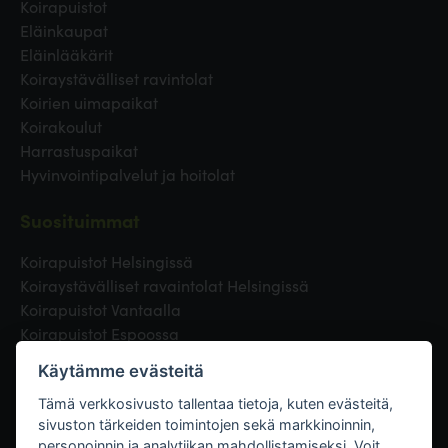
Koirapuistot
Eläinkaupat
Eläinlääkärit
Koiraystävälliset ravintolat
Koirien uimapaikat
Koirakoulut
Harrastuspaikat
Hyvinvointipalvelut ja hoitolat
Suosituimmat
Koirapuistot Helsingissä
Koiraystävälliset ravaintolat Helsingissä
Koirapuistot Vantaalla
Koirapuistot Espoossa
Koirapuistot Turussa
Käytämme evästeitä
Eläinlääkäri Helsingissä
Koirapuistot Tampereella
Tämä verkkosivusto tallentaa tietoja, kuten evästeitä,
sivuston tärkeiden toimintojen sekä markkinoinnin,
personoinnin ja analytiikan mahdollistamiseksi. Voit