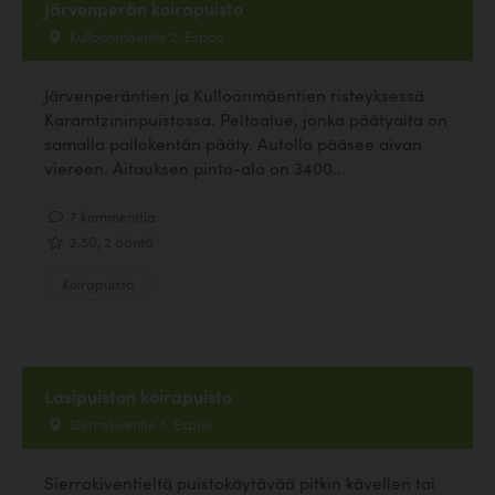
Järvenperän koirapuisto
Kulloonmäentie 2, Espoo
Järvenperäntien ja Kulloonmäentien risteyksessä
Karamtzininpuistossa. Peltoalue, jonka päätyaita on
samalla pallokentän pääty. Autolla pääsee aivan
viereen. Aitauksen pinta-ala on 3400...
7 kommenttia
2.50, 2 ääntä
Koirapuisto
Lasipuiston koirapuisto
Sierrakiventie 5, Espoo
Sierrakiventieltä puistokäytävää pitkin kävellen tai