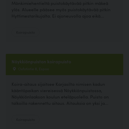
Mönkimiehentieltä puistokäytävää pitkin mäkeä
ylös. Alueelle pääsee myös puistokäytävää pitkin
Hyttimestarikujalta. Ei ajoneuvolla ajoa eikä...
Koirapuisto
Nöykkiönpuiston koirapuisto
Oxfotintie 8, Espoo
Koira-aitaus sijaitsee Karjasilta nimisen kadun
kääntöpaikan viereisessä Nöykkiönpuistossa,
Nöykkiönlaakson koulun eteläpuolella. Puisto on
talkoilla rakennettu aitaus. Aitauksia on yksi ja...
Koirapuisto