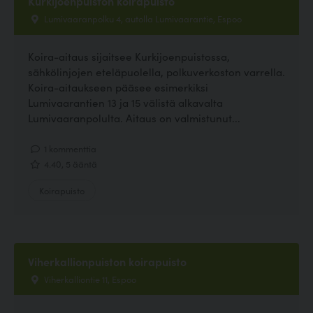
Kurkijoenpuiston koirapuisto
Lumivaaranpolku 4, autolla Lumivaarantie, Espoo
Koira-aitaus sijaitsee Kurkijoenpuistossa,
sähkölinjojen eteläpuolella, polkuverkoston varrella.
Koira-aitaukseen pääsee esimerkiksi
Lumivaarantien 13 ja 15 välistä alkavalta
Lumivaaranpolulta. Aitaus on valmistunut...
1 kommenttia
4.40, 5 ääntä
Koirapuisto
Viherkallionpuiston koirapuisto
Viherkalliontie 11, Espoo