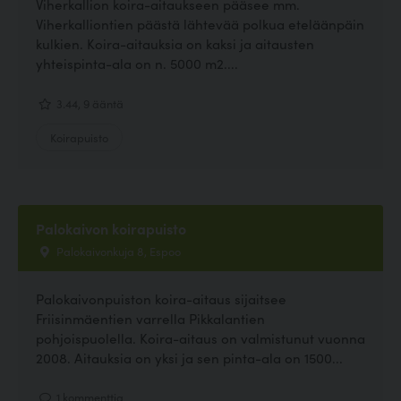
Viherkallion koira-aitaukseen pääsee mm.
Viherkalliontien päästä lähtevää polkua eteläänpäin
kulkien. Koira-aitauksia on kaksi ja aitausten
yhteispinta-ala on n. 5000 m2....
3.44, 9 ääntä
Koirapuisto
Palokaivon koirapuisto
Palokaivonkuja 8, Espoo
Palokaivonpuiston koira-aitaus sijaitsee
Friisinmäentien varrella Pikkalantien
pohjoispuolella. Koira-aitaus on valmistunut vuonna
2008. Aitauksia on yksi ja sen pinta-ala on 1500...
1 kommenttia