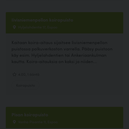
Iivisniemenpellon koirapuisto
Hyljelahdentie 17, Espoo
Kaitaan koira-aitaus sijaitsee Iivisniemenpellon
puistossa polkuverkoston varrella. Pääsy puistoon
käy esim. Hyljelahdentien tai Ankeriaankulman
kautta. Koira-aitauksia on kaksi ja niiden...
4.00, 1 ääntä
Koirapuisto
Pisan koirapuisto
Vanha Pisantie 11, Espoo