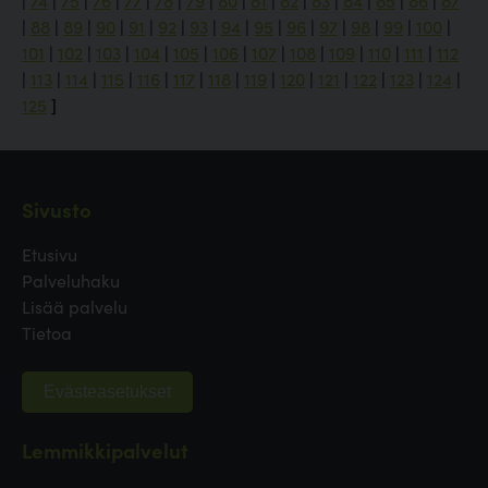
|
74
|
75
|
76
|
77
|
78
|
79
|
80
|
81
|
82
|
83
|
84
|
85
|
86
|
87
|
88
|
89
|
90
|
91
|
92
|
93
|
94
|
95
|
96
|
97
|
98
|
99
|
100
|
101
|
102
|
103
|
104
|
105
|
106
|
107
|
108
|
109
|
110
|
111
|
112
|
113
|
114
|
115
|
116
|
117
|
118
|
119
|
120
|
121
|
122
|
123
|
124
|
125
]
Sivusto
Etusivu
Palveluhaku
Lisää palvelu
Tietoa
Evästeasetukset
Lemmikkipalvelut