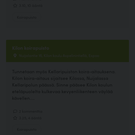
3.10, 10 ääntä
Koirapuisto
Kilon koirapuisto
Nuijalantie 16, Kilon koulu Aspelinintiellä, Espoo
Tunnetaan myös Kellaripuiston koira-aitauksena.
Kilon koira-aitaus sijaitsee Kilossa, Nuijalassa
Kellaripolun päässä. Sinne pääsee Kilon koulun
eteläpuolelta kulkevaa kevyenliikenteen väylää
kävellen....
2 kommenttia
3.25, 4 ääntä
Koirapuisto