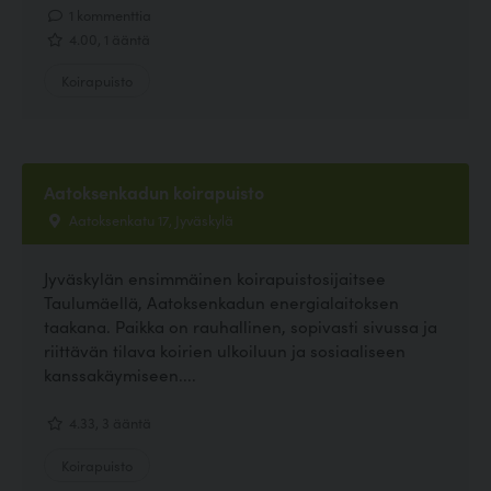
1 kommenttia
4.00, 1 ääntä
Koirapuisto
Aatoksenkadun koirapuisto
Aatoksenkatu 17, Jyväskylä
Jyväskylän ensimmäinen koirapuistosijaitsee
Taulumäellä, Aatoksenkadun energialaitoksen
taakana. Paikka on rauhallinen, sopivasti sivussa ja
riittävän tilava koirien ulkoiluun ja sosiaaliseen
kanssakäymiseen....
4.33, 3 ääntä
Koirapuisto