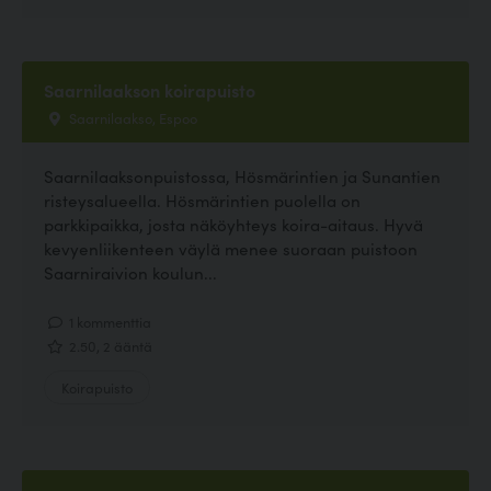
Saarnilaakson koirapuisto
Saarnilaakso, Espoo
Saarnilaaksonpuistossa, Hösmärintien ja Sunantien
risteysalueella. Hösmärintien puolella on
parkkipaikka, josta näköyhteys koira-aitaus. Hyvä
kevyenliikenteen väylä menee suoraan puistoon
Saarniraivion koulun...
1 kommenttia
2.50, 2 ääntä
Koirapuisto