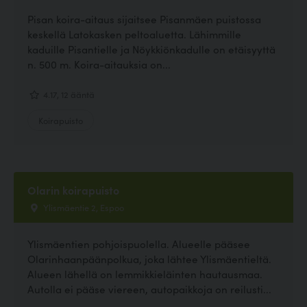
Pisan koira-aitaus sijaitsee Pisanmäen puistossa
keskellä Latokasken peltoaluetta. Lähimmille
kaduille Pisantielle ja Nöykkiönkadulle on etäisyyttä
n. 500 m. Koira-aitauksia on...
4.17, 12 ääntä
Koirapuisto
Olarin koirapuisto
Ylismäentie 2, Espoo
Ylismäentien pohjoispuolella. Alueelle pääsee
Olarinhaanpäänpolkua, joka lähtee Ylismäentieltä.
Alueen lähellä on lemmikkieläinten hautausmaa.
Autolla ei pääse viereen, autopaikkoja on reilusti...