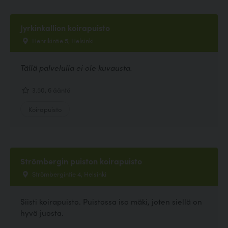
Jyrkinkallion koirapuisto
Henrikintie 5, Helsinki
Tällä palvelulla ei ole kuvausta.
3.50, 6 ääntä
Koirapuisto
Strömbergin puiston koirapuisto
Strömbergintie 4, Helsinki
Siisti koirapuisto. Puistossa iso mäki, joten siellä on
hyvä juosta.