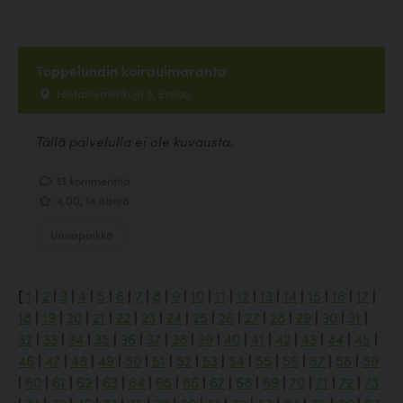
Toppelundin koirauimaranta
Hietaniemenkuja 5, Espoo
Tällä palvelulla ei ole kuvausta.
13 kommenttia
4.00, 14 ääntä
Uimapaikka
[
1
|
2
|
3
|
4
|
5
|
6
|
7
|
8
|
9
|
10
|
11
|
12
|
13
|
14
|
15
|
16
|
17
|
18
|
19
|
20
|
21
|
22
|
23
|
24
|
25
|
26
|
27
|
28
|
29
|
30
|
31
|
32
|
33
|
34
|
35
|
36
|
37
|
38
|
39
|
40
|
41
|
42
|
43
|
44
|
45
|
46
|
47
|
48
|
49
|
50
|
51
|
52
|
53
|
54
|
55
|
56
|
57
|
58
|
59
|
60
|
61
|
62
|
63
|
64
|
65
|
66
|
67
|
68
|
69
|
70
|
71
|
72
|
73