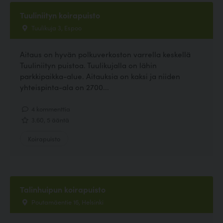
Tuuliniityn koirapuisto
Tuulikuja 3, Espoo
Aitaus on hyvän polkuverkoston varrella keskellä
Tuuliniityn puistoa. Tuulikujalla on lähin
parkkipaikka-alue. Aitauksia on kaksi ja niiden
yhteispinta-ala on 2700...
4 kommenttia
3.60, 5 ääntä
Koirapuisto
Talinhuipun koirapuisto
Poutamäentie 16, Helsinki