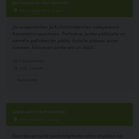
Järvenperän koirapuisto
Kulloonmäentie 2, Espoo
Järvenperäntien ja Kulloonmäentien risteyksessä
Karamtzininpuistossa. Peltoalue, jonka päätyaita on
samalla pallokentän pääty. Autolla pääsee aivan
viereen. Aitauksen pinta-ala on 3400...
7 kommenttia
2.50, 2 ääntä
Koirapuisto
Lasipuiston koirapuisto
Sierrakiventie 5, Espoo
Sierrakiventieltä puistokäytävää pitkin kävellen tai