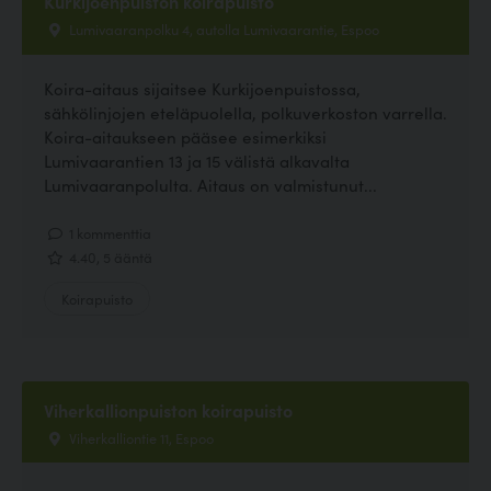
Kurkijoenpuiston koirapuisto
Lumivaaranpolku 4, autolla Lumivaarantie, Espoo
Koira-aitaus sijaitsee Kurkijoenpuistossa,
sähkölinjojen eteläpuolella, polkuverkoston varrella.
Koira-aitaukseen pääsee esimerkiksi
Lumivaarantien 13 ja 15 välistä alkavalta
Lumivaaranpolulta. Aitaus on valmistunut...
1 kommenttia
4.40, 5 ääntä
Koirapuisto
Viherkallionpuiston koirapuisto
Viherkalliontie 11, Espoo