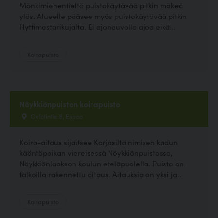
Mönkimiehentieltä puistokäytävää pitkin mäkeä
ylös. Alueelle pääsee myös puistokäytävää pitkin
Hyttimestarikujalta. Ei ajoneuvolla ajoa eikä...
Koirapuisto
Nöykkiönpuiston koirapuisto
Oxfotintie 8, Espoo
Koira-aitaus sijaitsee Karjasilta nimisen kadun
kääntöpaikan viereisessä Nöykkiönpuistossa,
Nöykkiönlaakson koulun eteläpuolella. Puisto on
talkoilla rakennettu aitaus. Aitauksia on yksi ja...
Koirapuisto