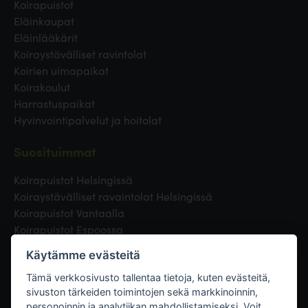
Koirapuistot
Eläinkaupat
Eläinlääkärit
Koiraystävälliset ravintolat
Koirien uimapaikat
Koirakoulut
Harrastuspaikat
Hyvinvointipalvelut ja hoitolat
Suosituimmat
Koirapuistot Helsingissä
Koiraystävälliset ravaintolat Helsingissä
Koirapuistot Vantaalla
Koirapuistot Espoossa
Koirapuistot Turussa
Käytämme evästeitä
Eläinlääkäri Helsingissä
Koirapuistot Tampereella
Tämä verkkosivusto tallentaa tietoja, kuten evästeitä,
sivuston tärkeiden toimintojen sekä markkinoinnin,
personoinnin ja analytiikan mahdollistamiseksi. Voit