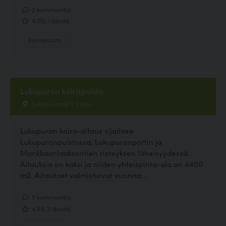
2 kommenttia
4.00, 1 ääntä
Koirapuisto
Lukupuron koirapuisto
Lukupurontie 1, Espoo
Lukupuron koira-aitaus sijaitsee
Lukupuronpuistossa, Lukupuronportin ja
Mankkaanlaaksontien risteyksen läheisyydessä.
Aitauksia on kaksi ja niiden yhteispinta-ala on 4400
m2. Aitaukset valmistuivat vuonna...
5 kommenttia
4.86, 7 ääntä