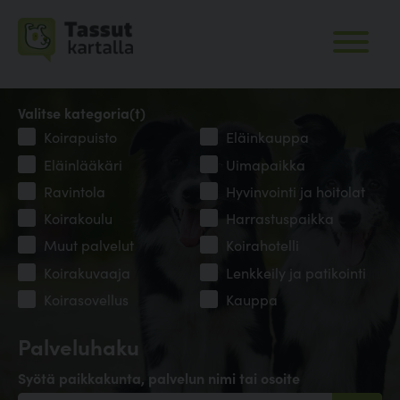
Valitse kategoria(t)
Koirapuisto
Eläinkauppa
Eläinlääkäri
Uimapaikka
Ravintola
Hyvinvointi ja hoitolat
Koirakoulu
Harrastuspaikka
Muut palvelut
Koirahotelli
Koirakuvaaja
Lenkkeily ja patikointi
Koirasovellus
Kauppa
Palveluhaku
Syötä paikkakunta, palvelun nimi tai osoite