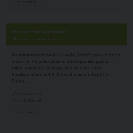
Koirapuisto
Rantametsän koirapuisto
Koukkuniementie 4, Espoo
Rantametsä nimisellä alueella, Säästöpankkiopiston
vieressä. Alueelle pääsee Säästöpankkiopiston
takaa menevää puistopolkua (ei autolla) tai
Koukkuniemen tieltä lähteviä puistoteitä pitkin.
Puisto...
1 kommenttia
4.40, 5 ääntä
Koirapuisto