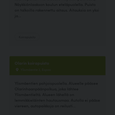
Nöykkiönlaakson koulun eteläpuolella. Puisto
on talkoilla rakennettu aitaus. Aitauksia on yksi
ja...
Koirapuisto
Olarin koirapuisto
Ylismäentie 2, Espoo
Ylismäentien pohjoispuolella. Alueelle pääsee
Olarinhaanpäänpolkua, joka lähtee
Ylismäentieltä. Alueen lähellä on
lemmikkieläinten hautausmaa. Autolla ei pääse
viereen, autopaikkoja on reilusti...