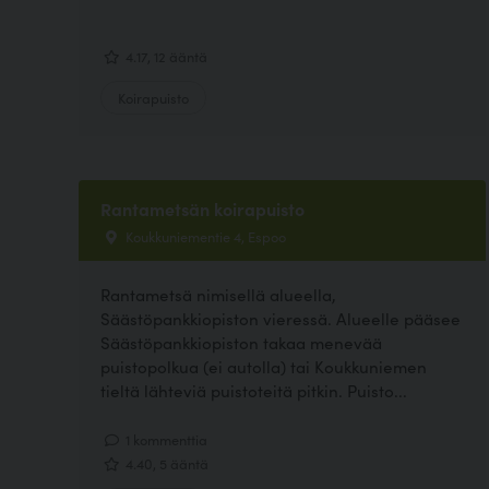
4.17, 12 ääntä
Koirapuisto
Rantametsän koirapuisto
Koukkuniementie 4, Espoo
Rantametsä nimisellä alueella,
Säästöpankkiopiston vieressä. Alueelle pääsee
Säästöpankkiopiston takaa menevää
puistopolkua (ei autolla) tai Koukkuniemen
tieltä lähteviä puistoteitä pitkin. Puisto...
1 kommenttia
4.40, 5 ääntä