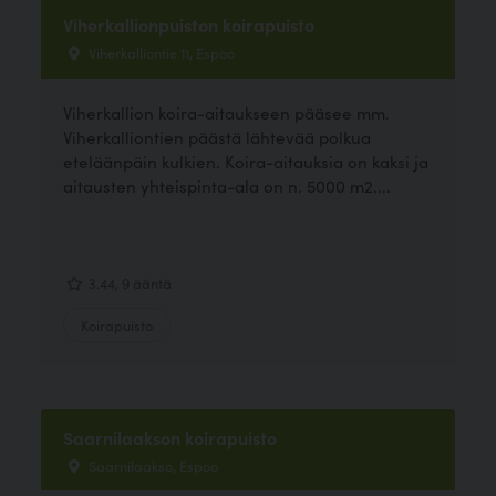
Viherkallionpuiston koirapuisto
Viherkalliontie 11, Espoo
Viherkallion koira-aitaukseen pääsee mm.
Viherkalliontien päästä lähtevää polkua
eteläänpäin kulkien. Koira-aitauksia on kaksi ja
aitausten yhteispinta-ala on n. 5000 m2....
3.44, 9 ääntä
Koirapuisto
Saarnilaakson koirapuisto
Saarnilaakso, Espoo