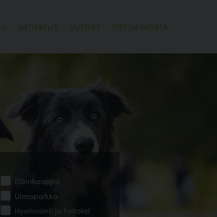
LU
ARTIKKELIT
UUTISET
TIETOA MEISTÄ
Eläinkauppa
Uimapaikka
Hyvinvointi ja hoitolat