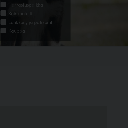
Harrastuspaikka
Koirahotelli
Lenkkeily ja patikointi
Kauppa