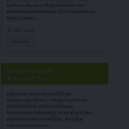
puistoon käy esim. Hyljelahdentien tai
Ankeriaankulman kautta. Koira-aitauksia on
kaksi ja niiden...
4.00, 1 ääntä
Koirapuisto
Lukupuron koirapuisto
Lukupurontie 1, Espoo
Lukupuron koira-aitaus sijaitsee
Lukupuronpuistossa, Lukupuronportin ja
Mankkaanlaaksontien risteyksen
läheisyydessä. Aitauksia on kaksi ja niiden
yhteispinta-ala on 4400 m2. Aitaukset
valmistuivat vuonna...