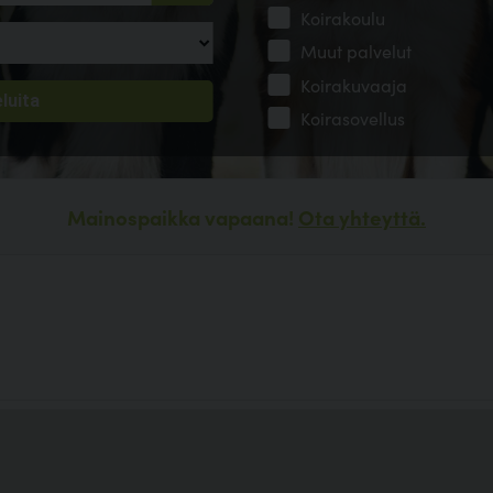
Koirakoulu
Muut palvelut
Koirakuvaaja
Koirasovellus
Mainospaikka vapaana!
Ota yhteyttä.