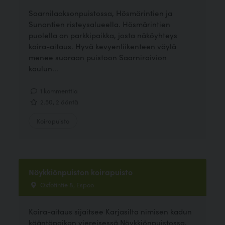
Saarnilaaksonpuistossa, Hösmärintien ja
Sunantien risteysalueella. Hösmärintien
puolella on parkkipaikka, josta näköyhteys
koira-aitaus. Hyvä kevyenliikenteen väylä
menee suoraan puistoon Saarniraivion
koulun...
1 kommenttia
2.50, 2 ääntä
Koirapuisto
Nöykkiönpuiston koirapuisto
Oxfotintie 8, Espoo
Koira-aitaus sijaitsee Karjasilta nimisen kadun
kääntöpaikan viereisessä Nöykkiönpuistossa,