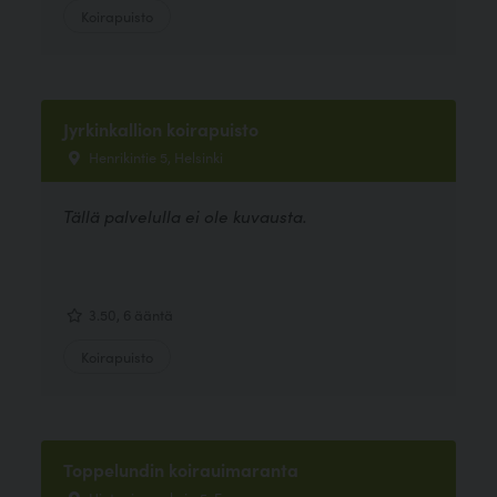
Koirapuisto
Jyrkinkallion koirapuisto
Henrikintie 5, Helsinki
Tällä palvelulla ei ole kuvausta.
3.50, 6 ääntä
Koirapuisto
Toppelundin koirauimaranta
Hietaniemenkuja 5, Espoo