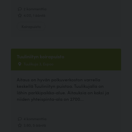
2 kommenttia
4.00, 1 ääntä
Koirapuisto
Tuuliniityn koirapuisto
Tuulikuja 3, Espoo
Aitaus on hyvän polkuverkoston varrella
keskellä Tuuliniityn puistoa. Tuulikujalla on
lähin parkkipaikka-alue. Aitauksia on kaksi ja
niiden yhteispinta-ala on 2700...
4 kommenttia
3.60, 5 ääntä