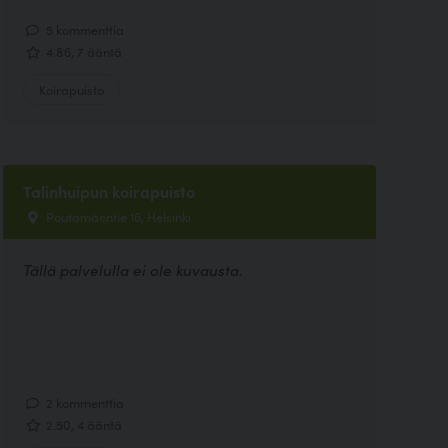
5 kommenttia
4.86, 7 ääntä
Koirapuisto
Talinhuipun koirapuisto
Poutamäentie 16, Helsinki
Tällä palvelulla ei ole kuvausta.
2 kommenttia
2.50, 4 ääntä