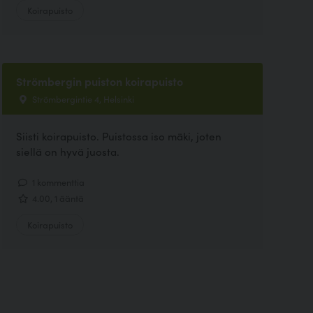
Koirapuisto
Strömbergin puiston koirapuisto
Strömbergintie 4, Helsinki
Siisti koirapuisto. Puistossa iso mäki, joten
siellä on hyvä juosta.
1 kommenttia
4.00, 1 ääntä
Koirapuisto