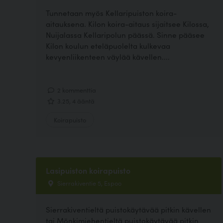
Tunnetaan myös Kellaripuiston koira-
aitauksena. Kilon koira-aitaus sijaitsee Kilossa,
Nuijalassa Kellaripolun päässä. Sinne pääsee
Kilon koulun eteläpuolelta kulkevaa
kevyenliikenteen väylää kävellen....
2 kommenttia
3.25, 4 ääntä
Koirapuisto
Lasipuiston koirapuisto
Sierrakiventie 5, Espoo
Sierrakiventieltä puistokäytävää pitkin kävellen
tai Mönkimiehentieltä puistokäytävää pitkin