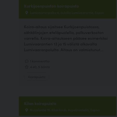
Kurkijoenpuiston koirapuisto
Lumivaaranpolku 4, autolla Lumivaarantie, Espoo
Koira-aitaus sijaitsee Kurkijoenpuistossa,
sähkölinjojen eteläpuolella, polkuverkoston
varrella. Koira-aitaukseen pääsee esimerkiksi
Lumivaarantien 13 ja 15 välistä alkavalta
Lumivaaranpolulta. Aitaus on valmistunut...
1 kommenttia
4.40, 5 ääntä
Koirapuisto
Kilon koirapuisto
Nuijalantie 16, Kilon koulu Aspelinintiellä, Espoo