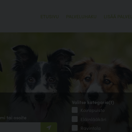
ETUSIVU
PALVELUHAKU
LISÄÄ PALVE
Valitse kategoria(t)
Koirapuisto
mi tai osoite
Eläinlääkäri
Ravintola