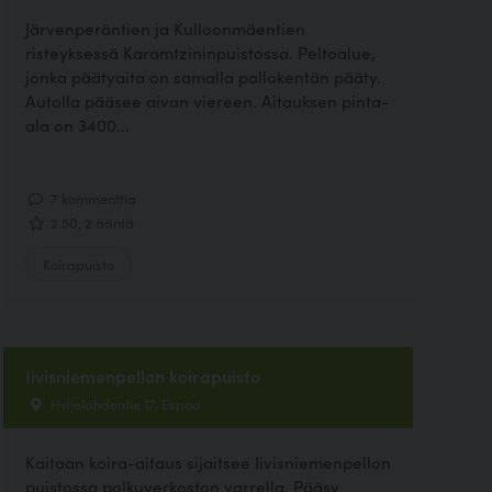
Järvenperäntien ja Kulloonmäentien
risteyksessä Karamtzininpuistossa. Peltoalue,
jonka päätyaita on samalla pallokentän pääty.
Autolla pääsee aivan viereen. Aitauksen pinta-
ala on 3400...
7 kommenttia
2.50, 2 ääntä
Koirapuisto
Iivisniemenpellon koirapuisto
Hyljelahdentie 17, Espoo
Kaitaan koira-aitaus sijaitsee Iivisniemenpellon
puistossa polkuverkoston varrella. Pääsy