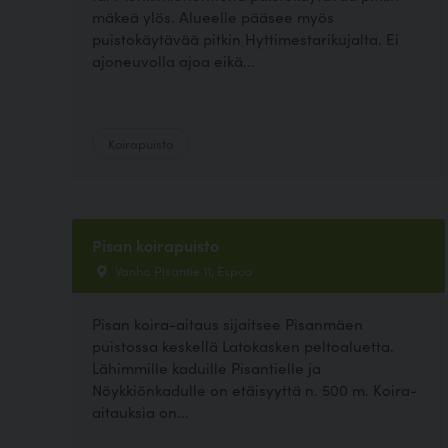
mäkeä ylös. Alueelle pääsee myös
puistokäytävää pitkin Hyttimestarikujalta. Ei
ajoneuvolla ajoa eikä...
Koirapuisto
Pisan koirapuisto
Vanha Pisantie 11, Espoo
Pisan koira-aitaus sijaitsee Pisanmäen
puistossa keskellä Latokasken peltoaluetta.
Lähimmille kaduille Pisantielle ja
Nöykkiönkadulle on etäisyyttä n. 500 m. Koira-
aitauksia on...