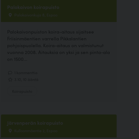
Palokaivon koirapuisto
Palokaivonkuja 8, Espoo
Palokaivonpuiston koira-aitaus sijaitsee
Friisinmäentien varrella Pikkalantien
pohjoispuolella. Koira-aitaus on valmistunut
vuonna 2008. Aitauksia on yksi ja sen pinta-ala
on 1500...
1 kommenttia
3.10, 10 ääntä
Koirapuisto
Järvenperän koirapuisto
Kulloonmäentie 2, Espoo