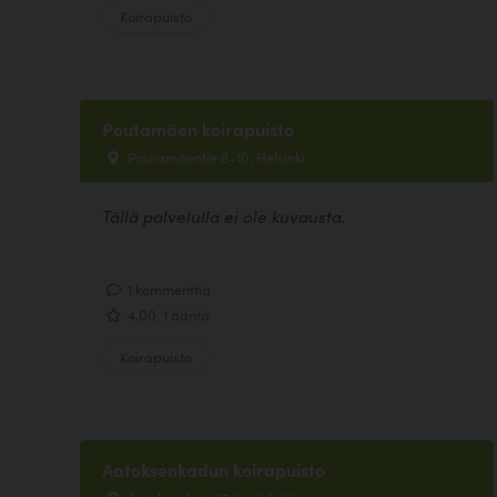
Koirapuisto
Poutamäen koirapuisto
Poutamäentie 8-10, Helsinki
Tällä palvelulla ei ole kuvausta.
1 kommenttia
4.00, 1 ääntä
Koirapuisto
Aatoksenkadun koirapuisto
Aatoksenkatu 17, Jyväskylä