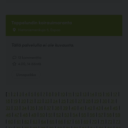
Toppelundin koirauimaranta
Hietaniemenkuja 5, Espoo
Tällä palvelulla ei ole kuvausta.
13 kommenttia
4.00, 14 ääntä
Uimapaikka
[
1
|
2
|
3
|
4
|
5
|
6
|
7
|
8
|
9
|
10
|
11
|
12
|
13
|
14
|
15
|
16
|
17
|
18
|
19
|
20
|
21
|
22
|
23
|
24
|
25
|
26
|
27
|
28
|
29
|
30
|
31
|
32
|
33
|
34
|
35
|
36
|
37
|
38
|
39
|
40
|
41
|
42
|
43
|
44
|
45
|
46
|
47
|
48
|
49
|
50
|
51
|
52
|
53
|
54
|
55
|
56
|
57
|
58
|
59
|
60
|
61
|
62
|
63
|
64
|
65
|
66
|
67
|
68
|
69
|
70
|
71
|
72
|
73