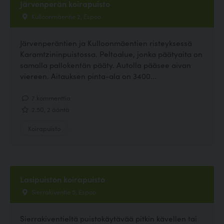
Järvenperän koirapuisto
Kulloonmäentie 2, Espoo
Järvenperäntien ja Kulloonmäentien risteyksessä
Karamtzininpuistossa. Peltoalue, jonka päätyaita on
samalla pallokentän pääty. Autolla pääsee aivan
viereen. Aitauksen pinta-ala on 3400...
7 kommenttia
2.50, 2 ääntä
Koirapuisto
Lasipuiston koirapuisto
Sierrakiventie 5, Espoo
Sierrakiventieltä puistokäytävää pitkin kävellen tai