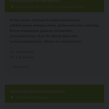
Kurkijoenpuiston koirapuisto
Lumivaaranpolku 4, autolla Lumivaarantie, Espoo
Koira-aitaus sijaitsee Kurkijoenpuistossa,
sähkölinjojen eteläpuolella, polkuverkoston varrella.
Koira-aitaukseen pääsee esimerkiksi
Lumivaarantien 13 ja 15 välistä alkavalta
Lumivaaranpolulta. Aitaus on valmistunut...
1 kommenttia
4.40, 5 ääntä
Koirapuisto
Viherkallionpuiston koirapuisto
Viherkalliontie 11, Espoo