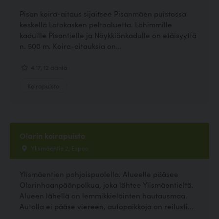
Pisan koira-aitaus sijaitsee Pisanmäen puistossa
keskellä Latokasken peltoaluetta. Lähimmille
kaduille Pisantielle ja Nöykkiönkadulle on etäisyyttä
n. 500 m. Koira-aitauksia on...
4.17, 12 ääntä
Koirapuisto
Olarin koirapuisto
Ylismäentie 2, Espoo
Ylismäentien pohjoispuolella. Alueelle pääsee
Olarinhaanpäänpolkua, joka lähtee Ylismäentieltä.
Alueen lähellä on lemmikkieläinten hautausmaa.
Autolla ei pääse viereen, autopaikkoja on reilusti...