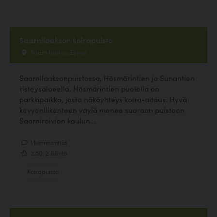
Saarnilaakson koirapuisto
Saarnilaakso, Espoo
Saarnilaaksonpuistossa, Hösmärintien ja Sunantien
risteysalueella. Hösmärintien puolella on
parkkipaikka, josta näköyhteys koira-aitaus. Hyvä
kevyenliikenteen väylä menee suoraan puistoon
Saarniraivion koulun...
1 kommenttia
2.50, 2 ääntä
Koirapuisto