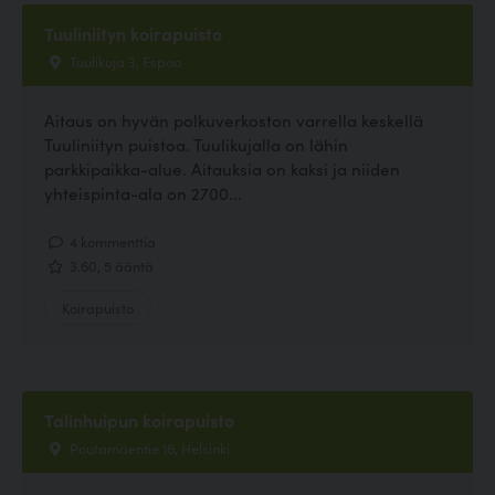
Tuuliniityn koirapuisto
Tuulikuja 3, Espoo
Aitaus on hyvän polkuverkoston varrella keskellä
Tuuliniityn puistoa. Tuulikujalla on lähin
parkkipaikka-alue. Aitauksia on kaksi ja niiden
yhteispinta-ala on 2700...
4 kommenttia
3.60, 5 ääntä
Koirapuisto
Talinhuipun koirapuisto
Poutamäentie 16, Helsinki