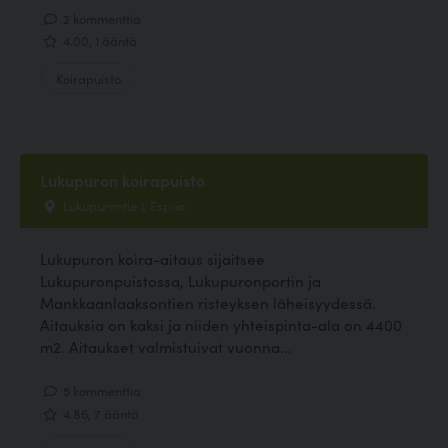
2 kommenttia
4.00, 1 ääntä
Koirapuisto
Lukupuron koirapuisto
Lukupurontie 1, Espoo
Lukupuron koira-aitaus sijaitsee
Lukupuronpuistossa, Lukupuronportin ja
Mankkaanlaaksontien risteyksen läheisyydessä.
Aitauksia on kaksi ja niiden yhteispinta-ala on 4400
m2. Aitaukset valmistuivat vuonna...
5 kommenttia
4.86, 7 ääntä