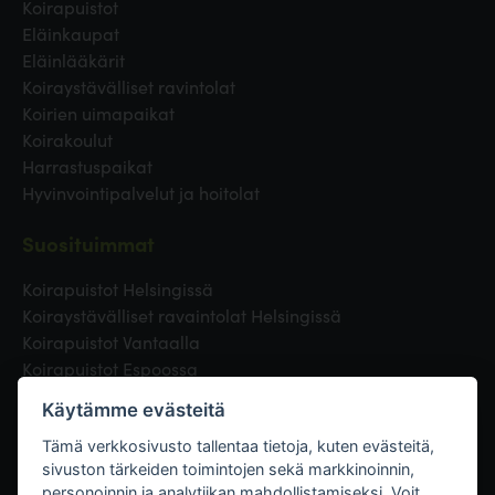
Koirapuistot
Eläinkaupat
Eläinlääkärit
Koiraystävälliset ravintolat
Koirien uimapaikat
Koirakoulut
Harrastuspaikat
Hyvinvointipalvelut ja hoitolat
Suosituimmat
Koirapuistot Helsingissä
Koiraystävälliset ravaintolat Helsingissä
Koirapuistot Vantaalla
Koirapuistot Espoossa
Koirapuistot Turussa
Käytämme evästeitä
Eläinlääkäri Helsingissä
Koirapuistot Tampereella
Tämä verkkosivusto tallentaa tietoja, kuten evästeitä,
sivuston tärkeiden toimintojen sekä markkinoinnin,
personoinnin ja analytiikan mahdollistamiseksi. Voit