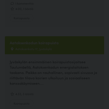
1 kommenttia
4.00, 1 ääntä
Koirapuisto
Aatoksenkadun koirapuisto
Aatoksenkatu 17, Jyväskylä
Jyväskylän ensimmäinen koirapuistosijaitsee
Taulumäellä, Aatoksenkadun energialaitoksen
taakana. Paikka on rauhallinen, sopivasti sivussa ja
riittävän tilava koirien ulkoiluun ja sosiaaliseen
kanssakäymiseen....
4.33, 3 ääntä
Koirapuisto