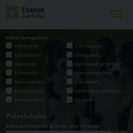
Valitse kategoria(t)
Koirapuisto
Eläinkauppa
Eläinlääkäri
Uimapaikka
Ravintola
Hyvinvointi ja hoitolat
Koirakoulu
Harrastuspaikka
Muut palvelut
Koirahotelli
Koirakuvaaja
Lenkkeily ja patikointi
Koirasovellus
Kauppa
Palveluhaku
Syötä paikkakunta, palvelun nimi tai osoite