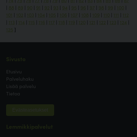
|
74
|
75
|
76
|
77
|
78
|
79
|
80
|
81
|
82
|
83
|
84
|
85
|
86
|
87
|
88
|
89
|
90
|
91
|
92
|
93
|
94
|
95
|
96
|
97
|
98
|
99
|
100
|
101
|
102
|
103
|
104
|
105
|
106
|
107
|
108
|
109
|
110
|
111
|
112
|
113
|
114
|
115
|
116
|
117
|
118
|
119
|
120
|
121
|
122
|
123
|
124
|
125
]
Sivusto
Etusivu
Palveluhaku
Lisää palvelu
Tietoa
Evästeasetukset
Lemmikkipalvelut