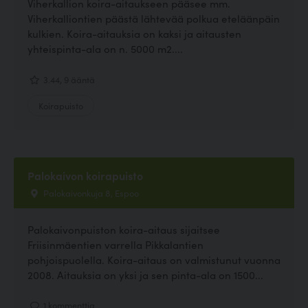
Viherkallion koira-aitaukseen pääsee mm.
Viherkalliontien päästä lähtevää polkua eteläänpäin
kulkien. Koira-aitauksia on kaksi ja aitausten
yhteispinta-ala on n. 5000 m2....
3.44, 9 ääntä
Koirapuisto
Palokaivon koirapuisto
Palokaivonkuja 8, Espoo
Palokaivonpuiston koira-aitaus sijaitsee
Friisinmäentien varrella Pikkalantien
pohjoispuolella. Koira-aitaus on valmistunut vuonna
2008. Aitauksia on yksi ja sen pinta-ala on 1500...
1 kommenttia