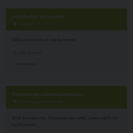
Jyrkinkallion koirapuisto
Henrikintie 5, Helsinki
Tällä palvelulla ei ole kuvausta.
3.50, 6 ääntä
Koirapuisto
Strömbergin puiston koirapuisto
Strömbergintie 4, Helsinki
Siisti koirapuisto. Puistossa iso mäki, joten siellä on
hyvä juosta.