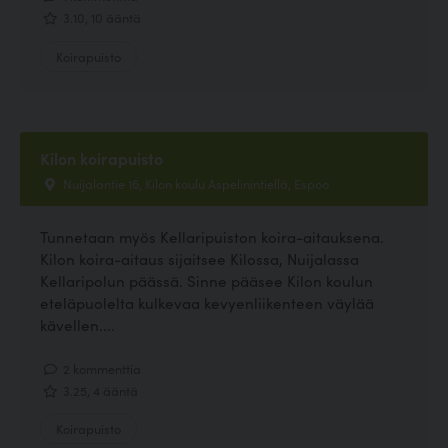
3.10, 10 ääntä
Koirapuisto
Kilon koirapuisto
Nuijalantie 16, Kilon koulu Aspelinintiellä, Espoo
Tunnetaan myös Kellaripuiston koira-aitauksena.
Kilon koira-aitaus sijaitsee Kilossa, Nuijalassa
Kellaripolun päässä. Sinne pääsee Kilon koulun
eteläpuolelta kulkevaa kevyenliikenteen väylää
kävellen....
2 kommenttia
3.25, 4 ääntä
Koirapuisto