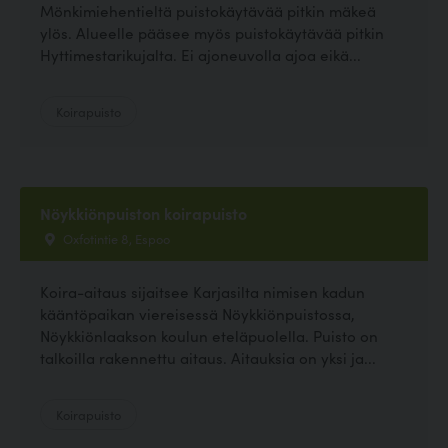
Mönkimiehentieltä puistokäytävää pitkin mäkeä
ylös. Alueelle pääsee myös puistokäytävää pitkin
Hyttimestarikujalta. Ei ajoneuvolla ajoa eikä...
Koirapuisto
Nöykkiönpuiston koirapuisto
Oxfotintie 8, Espoo
Koira-aitaus sijaitsee Karjasilta nimisen kadun
kääntöpaikan viereisessä Nöykkiönpuistossa,
Nöykkiönlaakson koulun eteläpuolella. Puisto on
talkoilla rakennettu aitaus. Aitauksia on yksi ja...
Koirapuisto