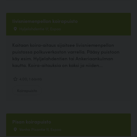
Iivisniemenpellon koirapuisto
Hyljelahdentie 17, Espoo
Kaitaan koira-aitaus sijaitsee Iivisniemenpellon
puistossa polkuverkoston varrella. Pääsy puistoon
käy esim. Hyljelahdentien tai Ankeriaankulman
kautta. Koira-aitauksia on kaksi ja niiden...
4.00, 1 ääntä
Koirapuisto
Pisan koirapuisto
Vanha Pisantie 11, Espoo