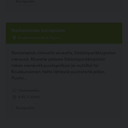
Koirapuisto
Rantametsän koirapuisto
Koukkuniementie 4, Espoo
Rantametsä nimisellä alueella, Säästöpankkiopiston
vieressä. Alueelle pääsee Säästöpankkiopiston
takaa menevää puistopolkua (ei autolla) tai
Koukkuniemen tieltä lähteviä puistoteitä pitkin.
Puisto...
1 kommenttia
4.40, 5 ääntä
Koirapuisto