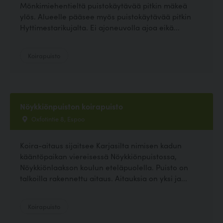
Mönkimiehentieltä puistokäytävää pitkin mäkeä
ylös. Alueelle pääsee myös puistokäytävää pitkin
Hyttimestarikujalta. Ei ajoneuvolla ajoa eikä...
Koirapuisto
Nöykkiönpuiston koirapuisto
Oxfotintie 8, Espoo
Koira-aitaus sijaitsee Karjasilta nimisen kadun
kääntöpaikan viereisessä Nöykkiönpuistossa,
Nöykkiönlaakson koulun eteläpuolella. Puisto on
talkoilla rakennettu aitaus. Aitauksia on yksi ja...
Koirapuisto