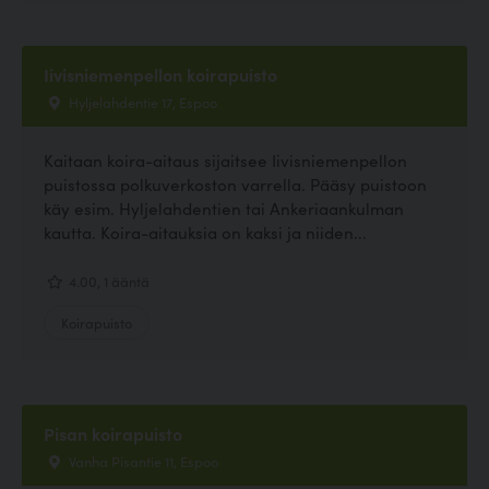
Iivisniemenpellon koirapuisto
Hyljelahdentie 17, Espoo
Kaitaan koira-aitaus sijaitsee Iivisniemenpellon
puistossa polkuverkoston varrella. Pääsy puistoon
käy esim. Hyljelahdentien tai Ankeriaankulman
kautta. Koira-aitauksia on kaksi ja niiden...
4.00, 1 ääntä
Koirapuisto
Pisan koirapuisto
Vanha Pisantie 11, Espoo