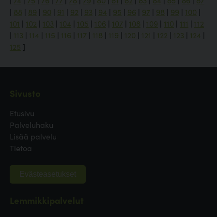
|
74
|
75
|
76
|
77
|
78
|
79
|
80
|
81
|
82
|
83
|
84
|
85
|
86
|
87
|
88
|
89
|
90
|
91
|
92
|
93
|
94
|
95
|
96
|
97
|
98
|
99
|
100
|
101
|
102
|
103
|
104
|
105
|
106
|
107
|
108
|
109
|
110
|
111
|
112
|
113
|
114
|
115
|
116
|
117
|
118
|
119
|
120
|
121
|
122
|
123
|
124
|
125
]
Sivusto
Etusivu
Palveluhaku
Lisää palvelu
Tietoa
Evästeasetukset
Lemmikkipalvelut