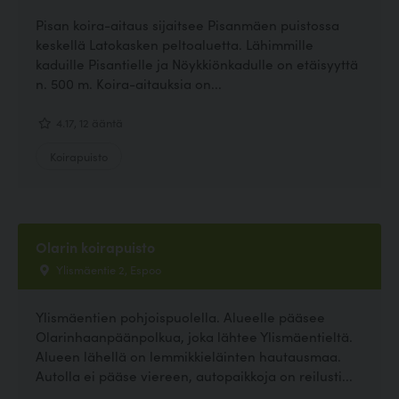
Pisan koira-aitaus sijaitsee Pisanmäen puistossa
keskellä Latokasken peltoaluetta. Lähimmille
kaduille Pisantielle ja Nöykkiönkadulle on etäisyyttä
n. 500 m. Koira-aitauksia on...
4.17, 12 ääntä
Koirapuisto
Olarin koirapuisto
Ylismäentie 2, Espoo
Ylismäentien pohjoispuolella. Alueelle pääsee
Olarinhaanpäänpolkua, joka lähtee Ylismäentieltä.
Alueen lähellä on lemmikkieläinten hautausmaa.
Autolla ei pääse viereen, autopaikkoja on reilusti...