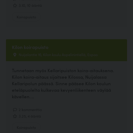
3.10, 10 ääntä
Koirapuisto
Kilon koirapuisto
Nuijalantie 16, Kilon koulu Aspelinintiellä, Espoo
Tunnetaan myös Kellaripuiston koira-aitauksena.
Kilon koira-aitaus sijaitsee Kilossa, Nuijalassa
Kellaripolun päässä. Sinne pääsee Kilon koulun
eteläpuolelta kulkevaa kevyenliikenteen väylää
kävellen....
2 kommenttia
3.25, 4 ääntä
Koirapuisto