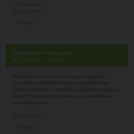
1 kommenttia
4.00, 1 ääntä
Koirapuisto
Aatoksenkadun koirapuisto
Aatoksenkatu 17, Jyväskylä
Jyväskylän ensimmäinen koirapuistosijaitsee
Taulumäellä, Aatoksenkadun energialaitoksen
taakana. Paikka on rauhallinen, sopivasti sivussa ja
riittävän tilava koirien ulkoiluun ja sosiaaliseen
kanssakäymiseen....
4.33, 3 ääntä
Koirapuisto