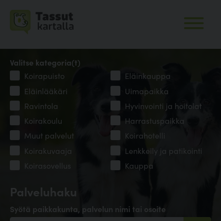
Valitse kategoria(t)
Koirapuisto
Eläinkauppa
Eläinlääkäri
Uimapaikka
Ravintola
Hyvinvointi ja hoitolat
Koirakoulu
Harrastuspaikka
Muut palvelut
Koirahotelli
Koirakuvaaja
Lenkkeily ja patikointi
Koirasovellus
Kauppa
Palveluhaku
Syötä paikkakunta, palvelun nimi tai osoite