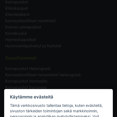
Koirapuistot
Eläinkaupat
Eläinlääkärit
Koiraystävälliset ravintolat
Koirien uimapaikat
Koirakoulut
Harrastuspaikat
Hyvinvointipalvelut ja hoitolat
Suosituimmat
Koirapuistot Helsingissä
Koiraystävälliset ravaintolat Helsingissä
Koirapuistot Vantaalla
Koirapuistot Espoossa
Koirapuistot Turussa
Käytämme evästeitä
Eläinlääkäri Helsingissä
Koirapuistot Tampereella
Tämä verkkosivusto tallentaa tietoja, kuten evästeitä,
sivuston tärkeiden toimintojen sekä markkinoinnin,
personoinnin ja analytiikan mahdollistamiseksi. Voit