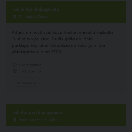
Tuuliniityn koirapuisto
Tuulikuja 3, Espoo
Aitaus on hyvän polkuverkoston varrella keskellä
Tuuliniityn puistoa. Tuulikujalla on lähin
parkkipaikka-alue. Aitauksia on kaksi ja niiden
yhteispinta-ala on 2700...
4 kommenttia
3.60, 5 ääntä
Koirapuisto
Talinhuipun koirapuisto
Poutamäentie 16, Helsinki