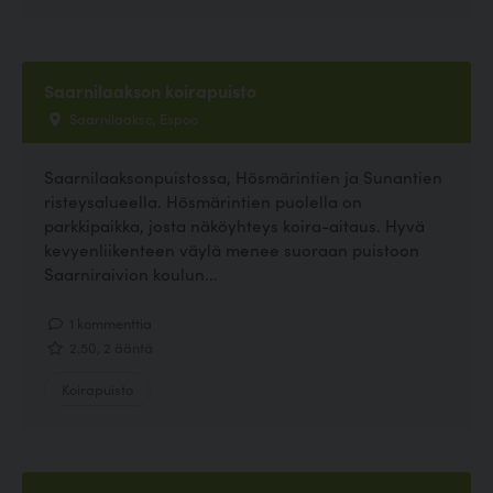
Saarnilaakson koirapuisto
Saarnilaakso, Espoo
Saarnilaaksonpuistossa, Hösmärintien ja Sunantien
risteysalueella. Hösmärintien puolella on
parkkipaikka, josta näköyhteys koira-aitaus. Hyvä
kevyenliikenteen väylä menee suoraan puistoon
Saarniraivion koulun...
1 kommenttia
2.50, 2 ääntä
Koirapuisto