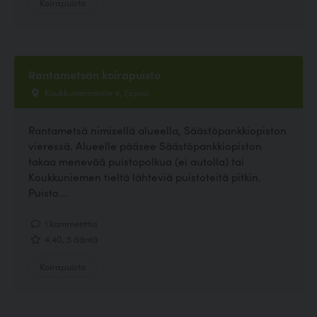
Koirapuisto
Rantametsän koirapuisto
Koukkuniementie 4, Espoo
Rantametsä nimisellä alueella, Säästöpankkiopiston
vieressä. Alueelle pääsee Säästöpankkiopiston
takaa menevää puistopolkua (ei autolla) tai
Koukkuniemen tieltä lähteviä puistoteitä pitkin.
Puisto...
1 kommenttia
4.40, 5 ääntä
Koirapuisto