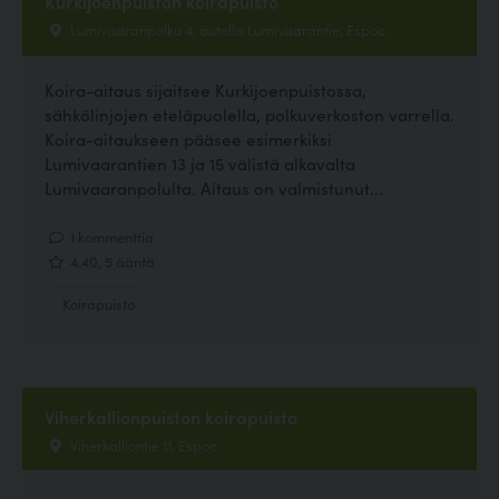
Kurkijoenpuiston koirapuisto
Lumivaaranpolku 4, autolla Lumivaarantie, Espoo
Koira-aitaus sijaitsee Kurkijoenpuistossa,
sähkölinjojen eteläpuolella, polkuverkoston varrella.
Koira-aitaukseen pääsee esimerkiksi
Lumivaarantien 13 ja 15 välistä alkavalta
Lumivaaranpolulta. Aitaus on valmistunut...
1 kommenttia
4.40, 5 ääntä
Koirapuisto
Viherkallionpuiston koirapuisto
Viherkalliontie 11, Espoo