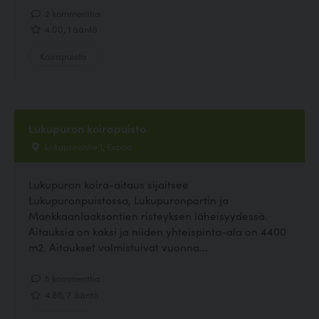
2 kommenttia
4.00, 1 ääntä
Koirapuisto
Lukupuron koirapuisto
Lukupurontie 1, Espoo
Lukupuron koira-aitaus sijaitsee
Lukupuronpuistossa, Lukupuronportin ja
Mankkaanlaaksontien risteyksen läheisyydessä.
Aitauksia on kaksi ja niiden yhteispinta-ala on 4400
m2. Aitaukset valmistuivat vuonna...
5 kommenttia
4.86, 7 ääntä