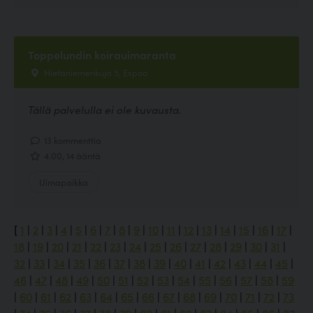
Toppelundin koirauimaranta
Hietaniemenkuja 5, Espoo
Tällä palvelulla ei ole kuvausta.
13 kommenttia
4.00, 14 ääntä
Uimapaikka
[
1
|
2
|
3
|
4
|
5
|
6
|
7
|
8
|
9
|
10
|
11
|
12
|
13
|
14
|
15
|
16
|
17
|
18
|
19
|
20
|
21
|
22
|
23
|
24
|
25
|
26
|
27
|
28
|
29
|
30
|
31
|
32
|
33
|
34
|
35
|
36
|
37
|
38
|
39
|
40
|
41
|
42
|
43
|
44
|
45
|
46
|
47
|
48
|
49
|
50
|
51
|
52
|
53
|
54
|
55
|
56
|
57
|
58
|
59
|
60
|
61
|
62
|
63
|
64
|
65
|
66
|
67
|
68
|
69
|
70
|
71
|
72
|
73