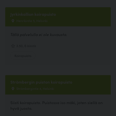
Jyrkinkallion koirapuisto
Henrikintie 5, Helsinki
Tällä palvelulla ei ole kuvausta.
3.50, 6 ääntä
Koirapuisto
Strömbergin puiston koirapuisto
Strömbergintie 4, Helsinki
Siisti koirapuisto. Puistossa iso mäki, joten siellä on
hyvä juosta.