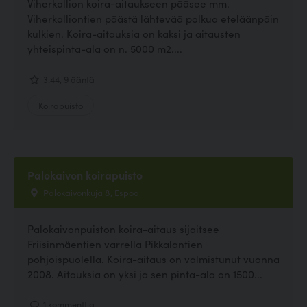
Viherkallion koira-aitaukseen pääsee mm.
Viherkalliontien päästä lähtevää polkua eteläänpäin
kulkien. Koira-aitauksia on kaksi ja aitausten
yhteispinta-ala on n. 5000 m2....
3.44, 9 ääntä
Koirapuisto
Palokaivon koirapuisto
Palokaivonkuja 8, Espoo
Palokaivonpuiston koira-aitaus sijaitsee
Friisinmäentien varrella Pikkalantien
pohjoispuolella. Koira-aitaus on valmistunut vuonna
2008. Aitauksia on yksi ja sen pinta-ala on 1500...
1 kommenttia