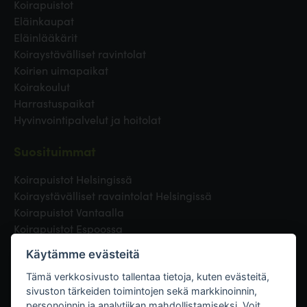
Koirapuistot
Eläinkaupat
Eläinlääkärit
Koiraystävälliset ravintolat
Koirien uimapaikat
Koirakoulut
Harrastuspaikat
Hyvinvointipalvelut ja hoitolat
Suosituimmat
Koirapuistot Helsingissä
Koiraystävälliset ravaintolat Helsingissä
Koirapuistot Vantaalla
Koirapuistot Espoossa
Koirapuistot Turussa
Käytämme evästeitä
Eläinlääkäri Helsingissä
Koirapuistot Tampereella
Tämä verkkosivusto tallentaa tietoja, kuten evästeitä,
sivuston tärkeiden toimintojen sekä markkinoinnin,
personoinnin ja analytiikan mahdollistamiseksi. Voit