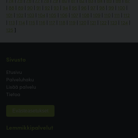
|
74
|
75
|
76
|
77
|
78
|
79
|
80
|
81
|
82
|
83
|
84
|
85
|
86
|
87
|
88
|
89
|
90
|
91
|
92
|
93
|
94
|
95
|
96
|
97
|
98
|
99
|
100
|
101
|
102
|
103
|
104
|
105
|
106
|
107
|
108
|
109
|
110
|
111
|
112
|
113
|
114
|
115
|
116
|
117
|
118
|
119
|
120
|
121
|
122
|
123
|
124
|
125
]
Sivusto
Etusivu
Palveluhaku
Lisää palvelu
Tietoa
Evästeasetukset
Lemmikkipalvelut