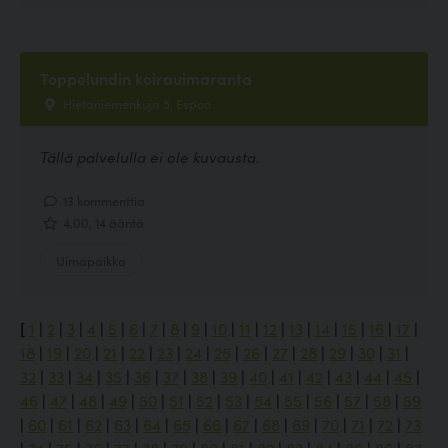
Toppelundin koirauimaranta
Hietaniemenkuja 5, Espoo
Tällä palvelulla ei ole kuvausta.
13 kommenttia
4.00, 14 ääntä
Uimapaikka
[
1
|
2
|
3
|
4
|
5
|
6
|
7
|
8
|
9
|
10
|
11
|
12
|
13
|
14
|
15
|
16
|
17
|
18
|
19
|
20
|
21
|
22
|
23
|
24
|
25
|
26
|
27
|
28
|
29
|
30
|
31
|
32
|
33
|
34
|
35
|
36
|
37
|
38
|
39
|
40
|
41
|
42
|
43
|
44
|
45
|
46
|
47
|
48
|
49
|
50
|
51
|
52
|
53
|
54
|
55
|
56
|
57
|
58
|
59
|
60
|
61
|
62
|
63
|
64
|
65
|
66
|
67
|
68
|
69
|
70
|
71
|
72
|
73