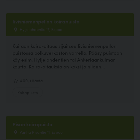
Iivisniemenpellon koirapuisto
Hyljelahdentie 17, Espoo
Kaitaan koira-aitaus sijaitsee Iivisniemenpellon
puistossa polkuverkoston varrella. Pääsy puistoon
käy esim. Hyljelahdentien tai Ankeriaankulman
kautta. Koira-aitauksia on kaksi ja niiden...
4.00, 1 ääntä
Koirapuisto
Pisan koirapuisto
Vanha Pisantie 11, Espoo