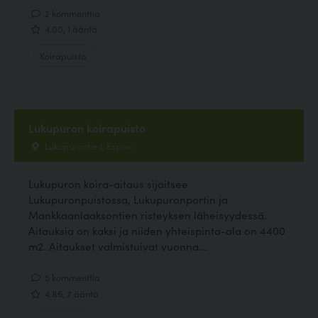
2 kommenttia
4.00, 1 ääntä
Koirapuisto
Lukupuron koirapuisto
Lukupurontie 1, Espoo
Lukupuron koira-aitaus sijaitsee
Lukupuronpuistossa, Lukupuronportin ja
Mankkaanlaaksontien risteyksen läheisyydessä.
Aitauksia on kaksi ja niiden yhteispinta-ala on 4400
m2. Aitaukset valmistuivat vuonna...
5 kommenttia
4.86, 7 ääntä