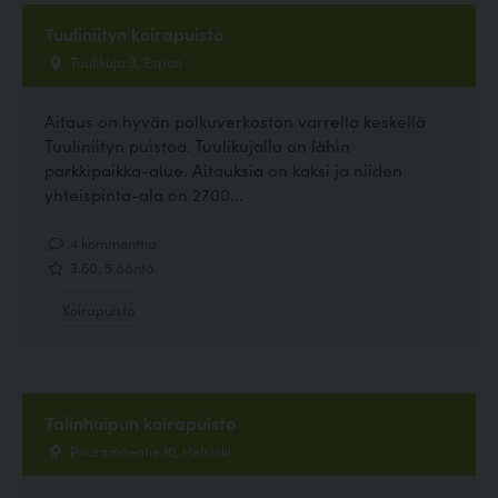
Tuuliniityn koirapuisto
Tuulikuja 3, Espoo
Aitaus on hyvän polkuverkoston varrella keskellä
Tuuliniityn puistoa. Tuulikujalla on lähin
parkkipaikka-alue. Aitauksia on kaksi ja niiden
yhteispinta-ala on 2700...
4 kommenttia
3.60, 5 ääntä
Koirapuisto
Talinhuipun koirapuisto
Poutamäentie 16, Helsinki