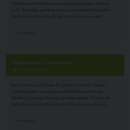
Mönkimiehentieltä puistokäytävää pitkin mäkeä
ylös. Alueelle pääsee myös puistokäytävää pitkin
Hyttimestarikujalta. Ei ajoneuvolla ajoa eikä...
Koirapuisto
Nöykkiönpuiston koirapuisto
Oxfotintie 8, Espoo
Koira-aitaus sijaitsee Karjasilta nimisen kadun
kääntöpaikan viereisessä Nöykkiönpuistossa,
Nöykkiönlaakson koulun eteläpuolella. Puisto on
talkoilla rakennettu aitaus. Aitauksia on yksi ja...
Koirapuisto