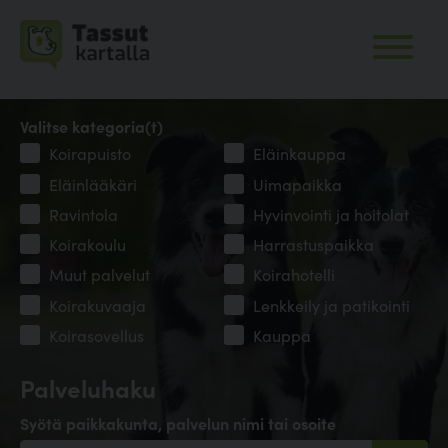
Valitse kategoria(t)
Koirapuisto
Eläinkauppa
Eläinlääkäri
Uimapaikka
Ravintola
Hyvinvointi ja hoitolat
Koirakoulu
Harrastuspaikka
Muut palvelut
Koirahotelli
Koirakuvaaja
Lenkkeily ja patikointi
Koirasovellus
Kauppa
Palveluhaku
Syötä paikkakunta, palvelun nimi tai osoite