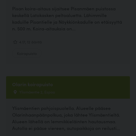
Pisan koira-aitaus sijaitsee Pisanmäen puistossa
keskellä Latokasken peltoaluetta. Lähimmille
kaduille Pisantielle ja Nöykkiönkadulle on etäisyyttä
n. 500 m. Koira-aitauksia on...
4.17, 12 ääntä
Koirapuisto
Olarin koirapuisto
Ylismäentie 2, Espoo
Ylismäentien pohjoispuolella. Alueelle pääsee
Olarinhaanpäänpolkua, joka lähtee Ylismäentieltä.
Alueen lähellä on lemmikkieläinten hautausmaa.
Autolla ei pääse viereen, autopaikkoja on reilusti...