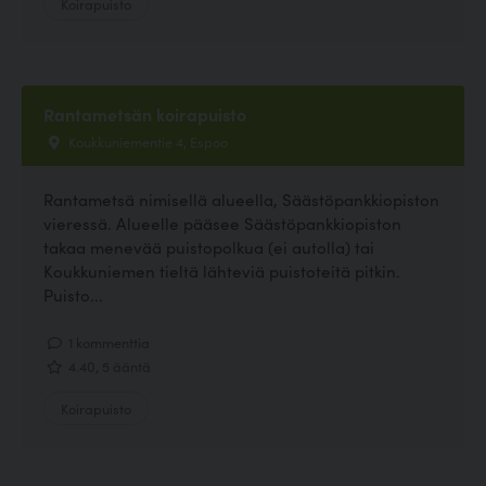
Koirapuisto
Rantametsän koirapuisto
Koukkuniementie 4, Espoo
Rantametsä nimisellä alueella, Säästöpankkiopiston
vieressä. Alueelle pääsee Säästöpankkiopiston
takaa menevää puistopolkua (ei autolla) tai
Koukkuniemen tieltä lähteviä puistoteitä pitkin.
Puisto...
1 kommenttia
4.40, 5 ääntä
Koirapuisto