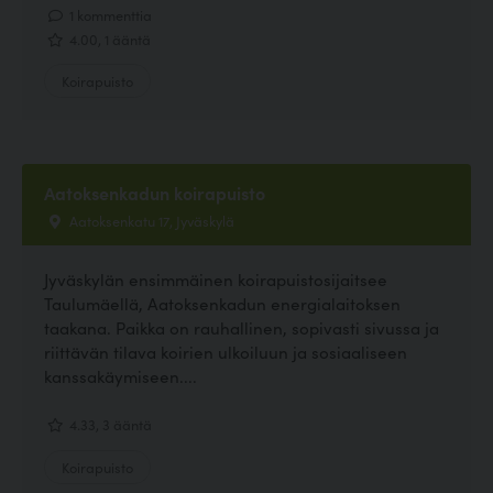
1 kommenttia
4.00, 1 ääntä
Koirapuisto
Aatoksenkadun koirapuisto
Aatoksenkatu 17, Jyväskylä
Jyväskylän ensimmäinen koirapuistosijaitsee
Taulumäellä, Aatoksenkadun energialaitoksen
taakana. Paikka on rauhallinen, sopivasti sivussa ja
riittävän tilava koirien ulkoiluun ja sosiaaliseen
kanssakäymiseen....
4.33, 3 ääntä
Koirapuisto