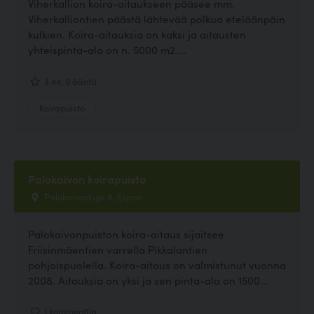
Viherkallion koira-aitaukseen pääsee mm.
Viherkalliontien päästä lähtevää polkua eteläänpäin
kulkien. Koira-aitauksia on kaksi ja aitausten
yhteispinta-ala on n. 5000 m2....
3.44, 9 ääntä
Koirapuisto
Palokaivon koirapuisto
Palokaivonkuja 8, Espoo
Palokaivonpuiston koira-aitaus sijaitsee
Friisinmäentien varrella Pikkalantien
pohjoispuolella. Koira-aitaus on valmistunut vuonna
2008. Aitauksia on yksi ja sen pinta-ala on 1500...
1 kommenttia