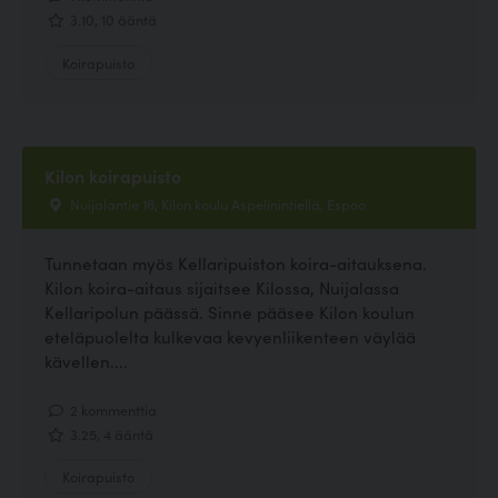
3.10, 10 ääntä
Koirapuisto
Kilon koirapuisto
Nuijalantie 16, Kilon koulu Aspelinintiellä, Espoo
Tunnetaan myös Kellaripuiston koira-aitauksena.
Kilon koira-aitaus sijaitsee Kilossa, Nuijalassa
Kellaripolun päässä. Sinne pääsee Kilon koulun
eteläpuolelta kulkevaa kevyenliikenteen väylää
kävellen....
2 kommenttia
3.25, 4 ääntä
Koirapuisto