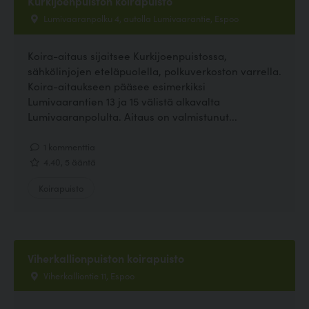
Kurkijoenpuiston koirapuisto
Lumivaaranpolku 4, autolla Lumivaarantie, Espoo
Koira-aitaus sijaitsee Kurkijoenpuistossa,
sähkölinjojen eteläpuolella, polkuverkoston varrella.
Koira-aitaukseen pääsee esimerkiksi
Lumivaarantien 13 ja 15 välistä alkavalta
Lumivaaranpolulta. Aitaus on valmistunut...
1 kommenttia
4.40, 5 ääntä
Koirapuisto
Viherkallionpuiston koirapuisto
Viherkalliontie 11, Espoo