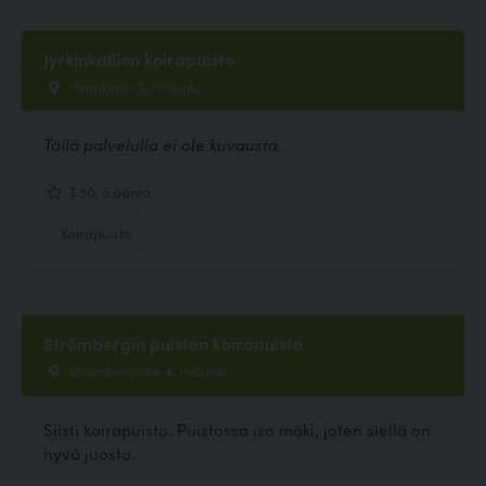
Jyrkinkallion koirapuisto
Henrikintie 5, Helsinki
Tällä palvelulla ei ole kuvausta.
3.50, 6 ääntä
Koirapuisto
Strömbergin puiston koirapuisto
Strömbergintie 4, Helsinki
Siisti koirapuisto. Puistossa iso mäki, joten siellä on
hyvä juosta.