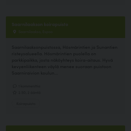
Saarnilaakson koirapuisto
Saarnilaakso, Espoo
Saarnilaaksonpuistossa, Hösmärintien ja Sunantien
risteysalueella. Hösmärintien puolella on
parkkipaikka, josta näköyhteys koira-aitaus. Hyvä
kevyenliikenteen väylä menee suoraan puistoon
Saarniraivion koulun...
1 kommenttia
2.50, 2 ääntä
Koirapuisto