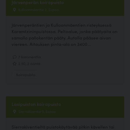
Järvenperän koirapuisto
Kulloonmäentie 2, Espoo
Järvenperäntien ja Kulloonmäentien risteyksessä
Karamtzininpuistossa. Peltoalue, jonka päätyaita on
samalla pallokentän pääty. Autolla pääsee aivan
viereen. Aitauksen pinta-ala on 3400...
7 kommenttia
2.50, 2 ääntä
Koirapuisto
Lasipuiston koirapuisto
Sierrakiventie 5, Espoo
Sierrakiventieltä puistokäytävää pitkin kävellen tai