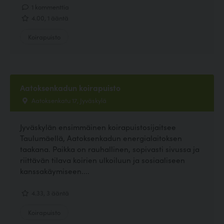
1 kommenttia
4.00, 1 ääntä
Koirapuisto
Aatoksenkadun koirapuisto
Aatoksenkatu 17, Jyväskylä
Jyväskylän ensimmäinen koirapuistosijaitsee
Taulumäellä, Aatoksenkadun energialaitoksen
taakana. Paikka on rauhallinen, sopivasti sivussa ja
riittävän tilava koirien ulkoiluun ja sosiaaliseen
kanssakäymiseen....
4.33, 3 ääntä
Koirapuisto