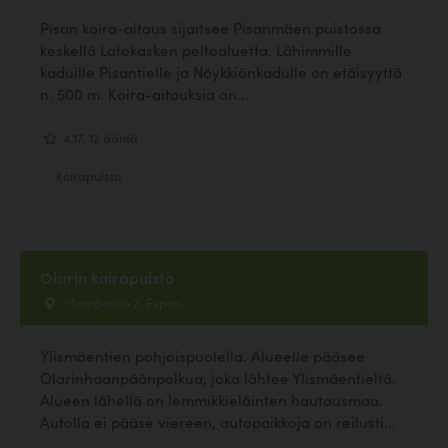
Pisan koira-aitaus sijaitsee Pisanmäen puistossa
keskellä Latokasken peltoaluetta. Lähimmille
kaduille Pisantielle ja Nöykkiönkadulle on etäisyyttä
n. 500 m. Koira-aitauksia on...
4.17, 12 ääntä
Koirapuisto
Olarin koirapuisto
Ylismäentie 2, Espoo
Ylismäentien pohjoispuolella. Alueelle pääsee
Olarinhaanpäänpolkua, joka lähtee Ylismäentieltä.
Alueen lähellä on lemmikkieläinten hautausmaa.
Autolla ei pääse viereen, autopaikkoja on reilusti...