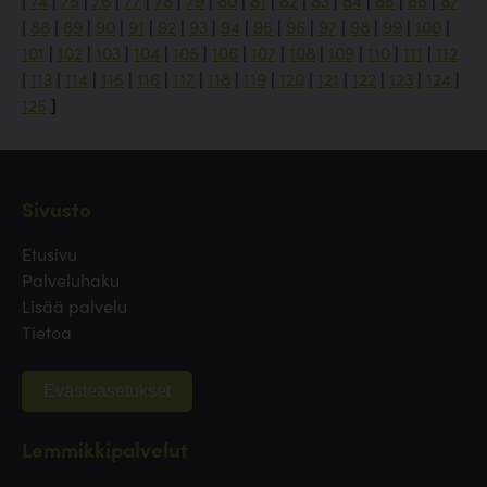
|
74
|
75
|
76
|
77
|
78
|
79
|
80
|
81
|
82
|
83
|
84
|
85
|
86
|
87
|
88
|
89
|
90
|
91
|
92
|
93
|
94
|
95
|
96
|
97
|
98
|
99
|
100
|
101
|
102
|
103
|
104
|
105
|
106
|
107
|
108
|
109
|
110
|
111
|
112
|
113
|
114
|
115
|
116
|
117
|
118
|
119
|
120
|
121
|
122
|
123
|
124
|
125
]
Sivusto
Etusivu
Palveluhaku
Lisää palvelu
Tietoa
Evästeasetukset
Lemmikkipalvelut