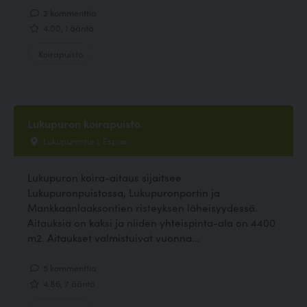
2 kommenttia
4.00, 1 ääntä
Koirapuisto
Lukupuron koirapuisto
Lukupurontie 1, Espoo
Lukupuron koira-aitaus sijaitsee
Lukupuronpuistossa, Lukupuronportin ja
Mankkaanlaaksontien risteyksen läheisyydessä.
Aitauksia on kaksi ja niiden yhteispinta-ala on 4400
m2. Aitaukset valmistuivat vuonna...
5 kommenttia
4.86, 7 ääntä