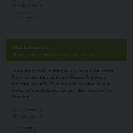
3.10, 10 ääntä
Koirapuisto
Kilon koirapuisto
Nuijalantie 16, Kilon koulu Aspelinintiellä, Espoo
Tunnetaan myös Kellaripuiston koira-aitauksena.
Kilon koira-aitaus sijaitsee Kilossa, Nuijalassa
Kellaripolun päässä. Sinne pääsee Kilon koulun
eteläpuolelta kulkevaa kevyenliikenteen väylää
kävellen....
2 kommenttia
3.25, 4 ääntä
Koirapuisto