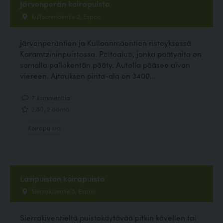
Järvenperän koirapuisto
Kulloonmäentie 2, Espoo
Järvenperäntien ja Kulloonmäentien risteyksessä
Karamtzininpuistossa. Peltoalue, jonka päätyaita on
samalla pallokentän pääty. Autolla pääsee aivan
viereen. Aitauksen pinta-ala on 3400...
7 kommenttia
2.50, 2 ääntä
Koirapuisto
Lasipuiston koirapuisto
Sierrakiventie 5, Espoo
Sierrakiventieltä puistokäytävää pitkin kävellen tai