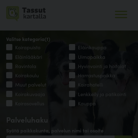
Valitse kategoria(t)
Koirapuisto
Eläinkauppa
Eläinlääkäri
Uimapaikka
Ravintola
Hyvinvointi ja hoitolat
Koirakoulu
Harrastuspaikka
Muut palvelut
Koirahotelli
Koirakuvaaja
Lenkkeily ja patikointi
Koirasovellus
Kauppa
Palveluhaku
Syötä paikkakunta, palvelun nimi tai osoite