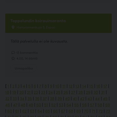
Toppelundin koirauimaranta
Hietaniemenkuja 5, Espoo
Tällä palvelulla ei ole kuvausta.
13 kommenttia
4.00, 14 ääntä
Uimapaikka
[
1
|
2
|
3
|
4
|
5
|
6
|
7
|
8
|
9
|
10
|
11
|
12
|
13
|
14
|
15
|
16
|
17
|
18
|
19
|
20
|
21
|
22
|
23
|
24
|
25
|
26
|
27
|
28
|
29
|
30
|
31
|
32
|
33
|
34
|
35
|
36
|
37
|
38
|
39
|
40
|
41
|
42
|
43
|
44
|
45
|
46
|
47
|
48
|
49
|
50
|
51
|
52
|
53
|
54
|
55
|
56
|
57
|
58
|
59
|
60
|
61
|
62
|
63
|
64
|
65
|
66
|
67
|
68
|
69
|
70
|
71
|
72
|
73