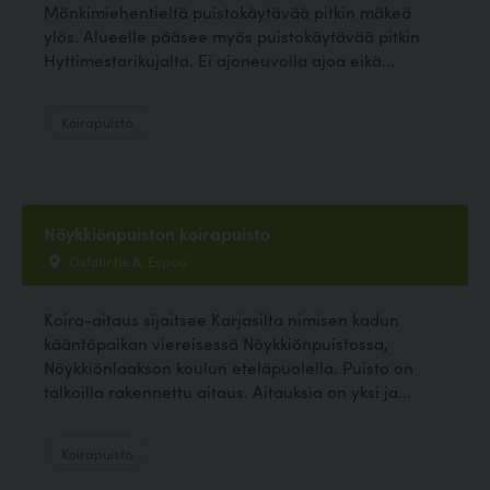
Mönkimiehentieltä puistokäytävää pitkin mäkeä
ylös. Alueelle pääsee myös puistokäytävää pitkin
Hyttimestarikujalta. Ei ajoneuvolla ajoa eikä...
Koirapuisto
Nöykkiönpuiston koirapuisto
Oxfotintie 8, Espoo
Koira-aitaus sijaitsee Karjasilta nimisen kadun
kääntöpaikan viereisessä Nöykkiönpuistossa,
Nöykkiönlaakson koulun eteläpuolella. Puisto on
talkoilla rakennettu aitaus. Aitauksia on yksi ja...
Koirapuisto