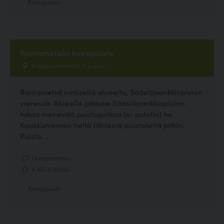
Koirapuisto
Rantametsän koirapuisto
Koukkuniementie 4, Espoo
Rantametsä nimisellä alueella, Säästöpankkiopiston
vieressä. Alueelle pääsee Säästöpankkiopiston
takaa menevää puistopolkua (ei autolla) tai
Koukkuniemen tieltä lähteviä puistoteitä pitkin.
Puisto...
1 kommenttia
4.40, 5 ääntä
Koirapuisto