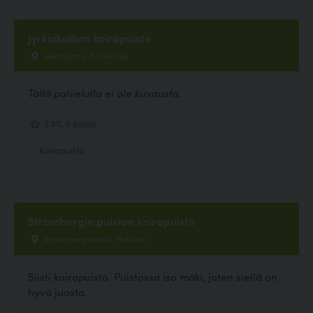
Jyrkinkallion koirapuisto
Henrikintie 5, Helsinki
Tällä palvelulla ei ole kuvausta.
3.50, 6 ääntä
Koirapuisto
Strömbergin puiston koirapuisto
Strömbergintie 4, Helsinki
Siisti koirapuisto. Puistossa iso mäki, joten siellä on
hyvä juosta.