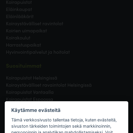
Koirapuistot
Eläinkaupat
Eläinlääkärit
Koiraystävälliset ravintolat
Koirien uimapaikat
Koirakoulut
Harrastuspaikat
Hyvinvointipalvelut ja hoitolat
Suosituimmat
Koirapuistot Helsingissä
Koiraystävälliset ravaintolat Helsingissä
Koirapuistot Vantaalla
Koirapuistot Espoossa
Koirapuistot Turussa
Käytämme evästeitä
Eläinlääkäri Helsingissä
Koirapuistot Tampereella
Tämä verkkosivusto tallentaa tietoja, kuten evästeitä,
sivuston tärkeiden toimintojen sekä markkinoinnin,
personoinnin ja analytiikan mahdollistamiseksi. Voit