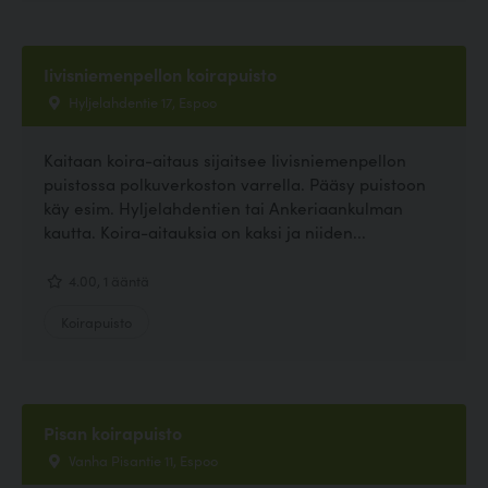
Iivisniemenpellon koirapuisto
Hyljelahdentie 17, Espoo
Kaitaan koira-aitaus sijaitsee Iivisniemenpellon
puistossa polkuverkoston varrella. Pääsy puistoon
käy esim. Hyljelahdentien tai Ankeriaankulman
kautta. Koira-aitauksia on kaksi ja niiden...
4.00, 1 ääntä
Koirapuisto
Pisan koirapuisto
Vanha Pisantie 11, Espoo