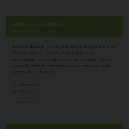
Saarnilaakson koirapuisto
Saarnilaakso, Espoo
Saarnilaaksonpuistossa, Hösmärintien ja Sunantien
risteysalueella. Hösmärintien puolella on
parkkipaikka, josta näköyhteys koira-aitaus. Hyvä
kevyenliikenteen väylä menee suoraan puistoon
Saarniraivion koulun...
1 kommenttia
2.50, 2 ääntä
Koirapuisto