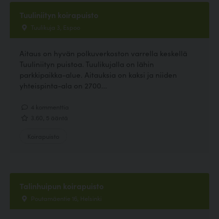
Tuuliniityn koirapuisto
Tuulikuja 3, Espoo
Aitaus on hyvän polkuverkoston varrella keskellä
Tuuliniityn puistoa. Tuulikujalla on lähin
parkkipaikka-alue. Aitauksia on kaksi ja niiden
yhteispinta-ala on 2700...
4 kommenttia
3.60, 5 ääntä
Koirapuisto
Talinhuipun koirapuisto
Poutamäentie 16, Helsinki