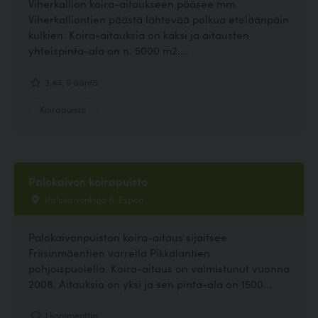
Viherkallion koira-aitaukseen pääsee mm.
Viherkalliontien päästä lähtevää polkua eteläänpäin
kulkien. Koira-aitauksia on kaksi ja aitausten
yhteispinta-ala on n. 5000 m2....
3.44, 9 ääntä
Koirapuisto
Palokaivon koirapuisto
Palokaivonkuja 8, Espoo
Palokaivonpuiston koira-aitaus sijaitsee
Friisinmäentien varrella Pikkalantien
pohjoispuolella. Koira-aitaus on valmistunut vuonna
2008. Aitauksia on yksi ja sen pinta-ala on 1500...
1 kommenttia