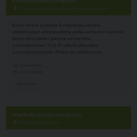
Kurkijoenpuiston koirapuisto
Lumivaaranpolku 4, autolla Lumivaarantie, Espoo
Koira-aitaus sijaitsee Kurkijoenpuistossa,
sähkölinjojen eteläpuolella, polkuverkoston varrella.
Koira-aitaukseen pääsee esimerkiksi
Lumivaarantien 13 ja 15 välistä alkavalta
Lumivaaranpolulta. Aitaus on valmistunut...
1 kommenttia
4.40, 5 ääntä
Koirapuisto
Viherkallionpuiston koirapuisto
Viherkalliontie 11, Espoo