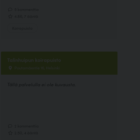
5 kommenttia
4.86, 7 ääntä
Koirapuisto
Talinhuipun koirapuisto
Poutamäentie 16, Helsinki
Tällä palvelulla ei ole kuvausta.
2 kommenttia
2.50, 4 ääntä