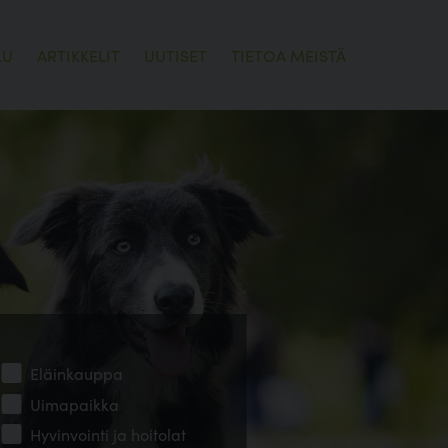
LU
ARTIKKELIT
UUTISET
TIETOA MEISTÄ
Eläinkauppa
Uimapaikka
Hyvinvointi ja hoitolat