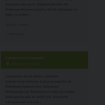
puistoon käy esim. Hyljelahdentien tai
Ankeriaankulman kautta. Koira-aitauksia on
kaksi ja niiden...
4.00, 1 ääntä
Koirapuisto
Lukupuron koirapuisto
Lukupurontie 1, Espoo
Lukupuron koira-aitaus sijaitsee
Lukupuronpuistossa, Lukupuronportin ja
Mankkaanlaaksontien risteyksen
läheisyydessä. Aitauksia on kaksi ja niiden
yhteispinta-ala on 4400 m2. Aitaukset
valmistuivat vuonna...