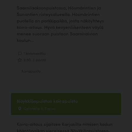
Saarnilaaksonpuistossa, Hösmärintien ja
Sunantien risteysalueella. Hösmärintien
puolella on parkkipaikka, josta näköyhteys
koira-aitaus. Hyvä kevyenliikenteen väylä
menee suoraan puistoon Saarniraivion
koulun...
1 kommenttia
2.50, 2 ääntä
Koirapuisto
Nöykkiönpuiston koirapuisto
Oxfotintie 8, Espoo
Koira-aitaus sijaitsee Karjasilta nimisen kadun
kääntöpaikan viereisessä Nöykkiönpuistossa,