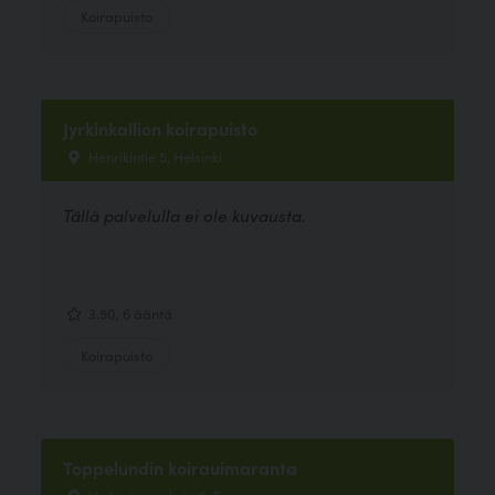
Koirapuisto
Jyrkinkallion koirapuisto
Henrikintie 5, Helsinki
Tällä palvelulla ei ole kuvausta.
3.50, 6 ääntä
Koirapuisto
Toppelundin koirauimaranta
Hietaniemenkuja 5, Espoo