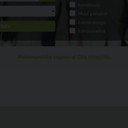
Koirakoulu
Muut palvelut
Koirakuvaaja
Koirasovellus
Mainospaikka vapaana!
Ota yhteyttä.