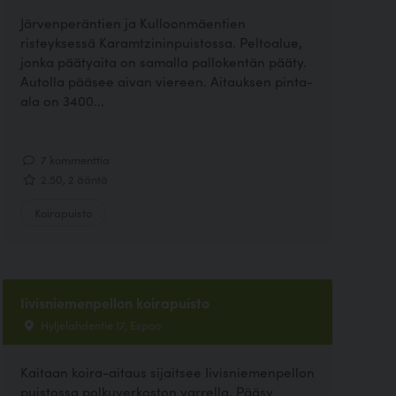
Järvenperäntien ja Kulloonmäentien
risteyksessä Karamtzininpuistossa. Peltoalue,
jonka päätyaita on samalla pallokentän pääty.
Autolla pääsee aivan viereen. Aitauksen pinta-
ala on 3400...
7 kommenttia
2.50, 2 ääntä
Koirapuisto
Iivisniemenpellon koirapuisto
Hyljelahdentie 17, Espoo
Kaitaan koira-aitaus sijaitsee Iivisniemenpellon
puistossa polkuverkoston varrella. Pääsy