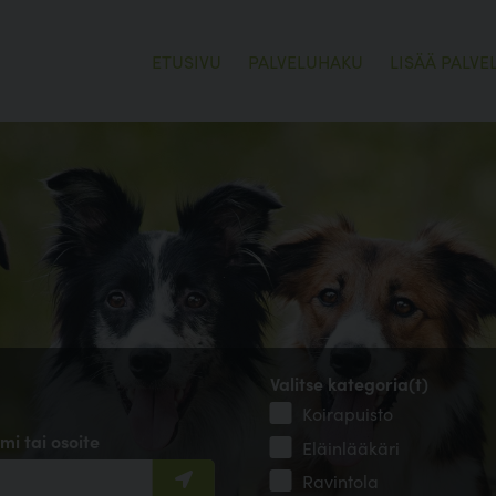
ETUSIVU
PALVELUHAKU
LISÄÄ PALVE
Valitse kategoria(t)
Koirapuisto
mi tai osoite
Eläinlääkäri
Ravintola