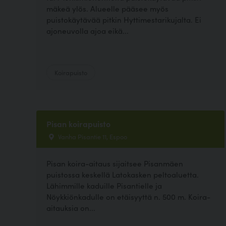
mäkeä ylös. Alueelle pääsee myös
puistokäytävää pitkin Hyttimestarikujalta. Ei
ajoneuvolla ajoa eikä...
Koirapuisto
Pisan koirapuisto
Vanha Pisantie 11, Espoo
Pisan koira-aitaus sijaitsee Pisanmäen
puistossa keskellä Latokasken peltoaluetta.
Lähimmille kaduille Pisantielle ja
Nöykkiönkadulle on etäisyyttä n. 500 m. Koira-
aitauksia on...