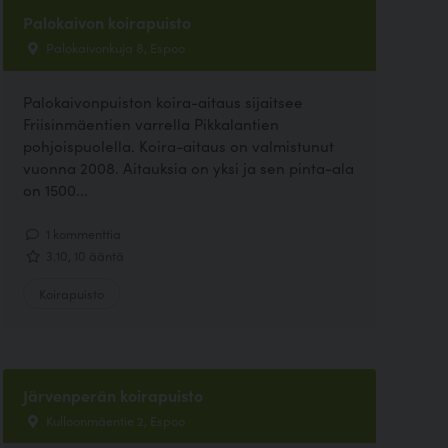
Palokaivon koirapuisto
Palokaivonkuja 8, Espoo
Palokaivonpuiston koira-aitaus sijaitsee
Friisinmäentien varrella Pikkalantien
pohjoispuolella. Koira-aitaus on valmistunut
vuonna 2008. Aitauksia on yksi ja sen pinta-ala
on 1500...
1 kommenttia
3.10, 10 ääntä
Koirapuisto
Järvenperän koirapuisto
Kulloonmäentie 2, Espoo