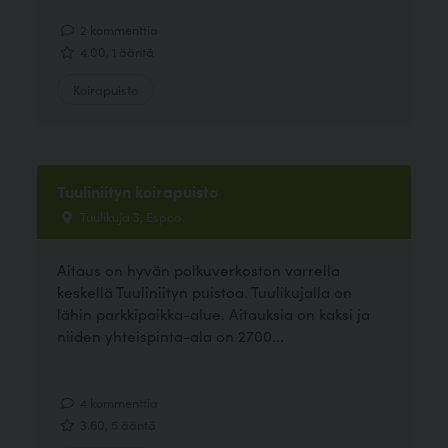
2 kommenttia
4.00, 1 ääntä
Koirapuisto
Tuuliniityn koirapuisto
Tuulikuja 3, Espoo
Aitaus on hyvän polkuverkoston varrella
keskellä Tuuliniityn puistoa. Tuulikujalla on
lähin parkkipaikka-alue. Aitauksia on kaksi ja
niiden yhteispinta-ala on 2700...
4 kommenttia
3.60, 5 ääntä