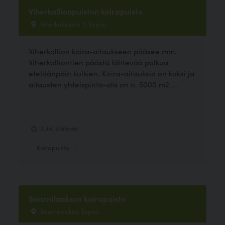
Viherkallionpuiston koirapuisto
Viherkalliontie 11, Espoo
Viherkallion koira-aitaukseen pääsee mm.
Viherkalliontien päästä lähtevää polkua
eteläänpäin kulkien. Koira-aitauksia on kaksi ja
aitausten yhteispinta-ala on n. 5000 m2....
3.44, 9 ääntä
Koirapuisto
Saarnilaakson koirapuisto
Saarnilaakso, Espoo