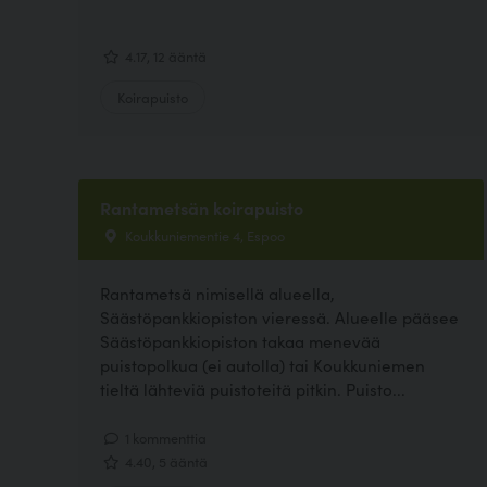
4.17, 12 ääntä
Koirapuisto
Rantametsän koirapuisto
Koukkuniementie 4, Espoo
Rantametsä nimisellä alueella,
Säästöpankkiopiston vieressä. Alueelle pääsee
Säästöpankkiopiston takaa menevää
puistopolkua (ei autolla) tai Koukkuniemen
tieltä lähteviä puistoteitä pitkin. Puisto...
1 kommenttia
4.40, 5 ääntä