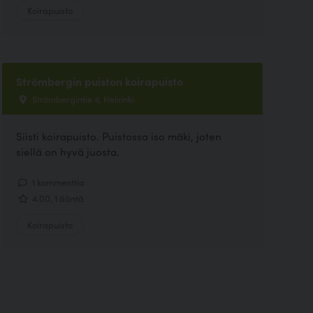
Koirapuisto
Strömbergin puiston koirapuisto
Strömbergintie 4, Helsinki
Siisti koirapuisto. Puistossa iso mäki, joten
siellä on hyvä juosta.
1 kommenttia
4.00, 1 ääntä
Koirapuisto