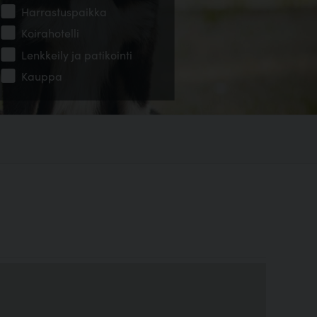
Harrastuspaikka
Koirahotelli
Lenkkeily ja patikointi
Kauppa