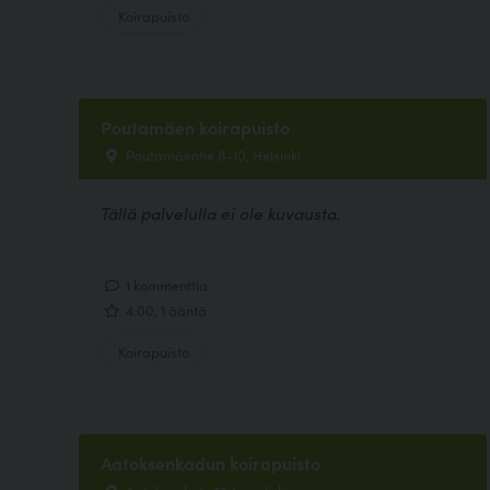
Koirapuisto
Poutamäen koirapuisto
Poutamäentie 8-10, Helsinki
Tällä palvelulla ei ole kuvausta.
1 kommenttia
4.00, 1 ääntä
Koirapuisto
Aatoksenkadun koirapuisto
Aatoksenkatu 17, Jyväskylä