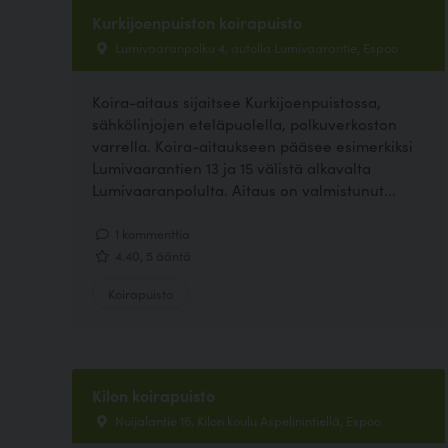
Kurkijoenpuiston koirapuisto
Lumivaaranpolku 4, autolla Lumivaarantie, Espoo
Koira-aitaus sijaitsee Kurkijoenpuistossa,
sähkölinjojen eteläpuolella, polkuverkoston
varrella. Koira-aitaukseen pääsee esimerkiksi
Lumivaarantien 13 ja 15 välistä alkavalta
Lumivaaranpolulta. Aitaus on valmistunut...
1 kommenttia
4.40, 5 ääntä
Koirapuisto
Kilon koirapuisto
Nuijalantie 16, Kilon koulu Aspelinintiellä, Espoo