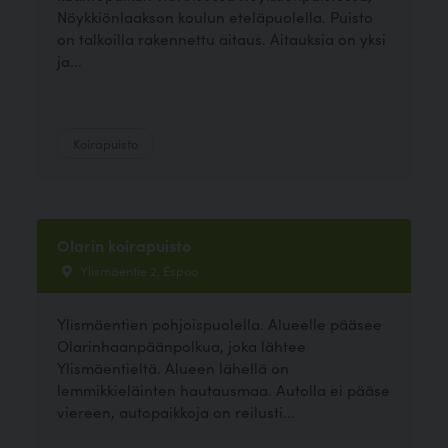
Nöykkiönlaakson koulun eteläpuolella. Puisto
on talkoilla rakennettu aitaus. Aitauksia on yksi
ja...
Koirapuisto
Olarin koirapuisto
Ylismäentie 2, Espoo
Ylismäentien pohjoispuolella. Alueelle pääsee
Olarinhaanpäänpolkua, joka lähtee
Ylismäentieltä. Alueen lähellä on
lemmikkieläinten hautausmaa. Autolla ei pääse
viereen, autopaikkoja on reilusti...