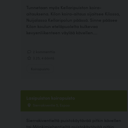
Tunnetaan myös Kellaripuiston koira-
aitauksena. Kilon koira-aitaus sijaitsee Kilossa,
Nuijalassa Kellaripolun päässä. Sinne pääsee
Kilon koulun eteläpuolelta kulkevaa
kevyenliikenteen väylää kävellen....
2 kommenttia
3.25, 4 ääntä
Koirapuisto
Lasipuiston koirapuisto
Sierrakiventie 5, Espoo
Sierrakiventieltä puistokäytävää pitkin kävellen
tai Mönkimiehentieltä puistokäytävää pitkin