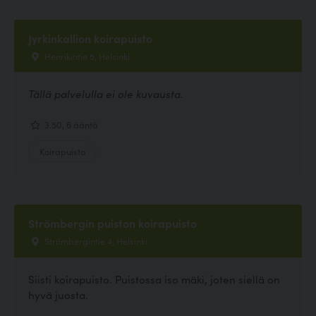
Jyrkinkallion koirapuisto
Henrikintie 5, Helsinki
Tällä palvelulla ei ole kuvausta.
3.50, 6 ääntä
Koirapuisto
Strömbergin puiston koirapuisto
Strömbergintie 4, Helsinki
Siisti koirapuisto. Puistossa iso mäki, joten siellä on
hyvä juosta.