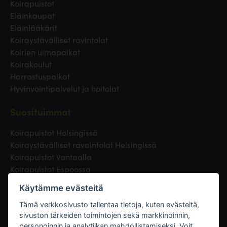
Koirapuistot
Eläinkaupat
Eläinlääkärit
Koiraystävälliset ravintolat
Koirien uimapaikat
Koirakoulut
Harrastuspaikat
Hyvinvointipalvelut ja hoitolat
Suosituimmat
Koirapuistot Helsingissä
Koiraystävälliset ravaintolat Helsingissä
Koirapuistot Vantaalla
Koirapuistot Espoossa
Koirapuistot Turussa
Käytämme evästeitä
Eläinlääkäri Helsingissä
Koirapuistot Tampereella
Tämä verkkosivusto tallentaa tietoja, kuten evästeitä,
sivuston tärkeiden toimintojen sekä markkinoinnin,
personoinnin ja analytiikan mahdollistamiseksi. Voit