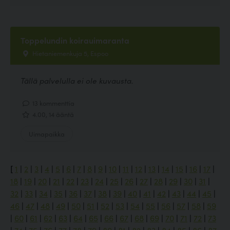
Toppelundin koirauimaranta
Hietaniemenkuja 5, Espoo
Tällä palvelulla ei ole kuvausta.
13 kommenttia
4.00, 14 ääntä
Uimapaikka
[
1
|
2
|
3
|
4
|
5
|
6
|
7
|
8
|
9
|
10
|
11
|
12
|
13
|
14
|
15
|
16
|
17
|
18
|
19
|
20
|
21
|
22
|
23
|
24
|
25
|
26
|
27
|
28
|
29
|
30
|
31
|
32
|
33
|
34
|
35
|
36
|
37
|
38
|
39
|
40
|
41
|
42
|
43
|
44
|
45
|
46
|
47
|
48
|
49
|
50
|
51
|
52
|
53
|
54
|
55
|
56
|
57
|
58
|
59
|
60
|
61
|
62
|
63
|
64
|
65
|
66
|
67
|
68
|
69
|
70
|
71
|
72
|
73