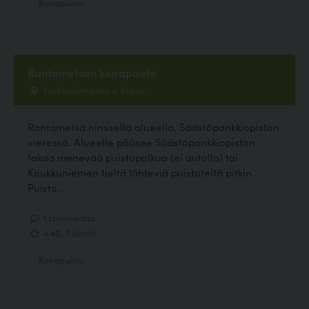
Koirapuisto
Rantametsän koirapuisto
Koukkuniementie 4, Espoo
Rantametsä nimisellä alueella, Säästöpankkiopiston
vieressä. Alueelle pääsee Säästöpankkiopiston
takaa menevää puistopolkua (ei autolla) tai
Koukkuniemen tieltä lähteviä puistoteitä pitkin.
Puisto...
1 kommenttia
4.40, 5 ääntä
Koirapuisto