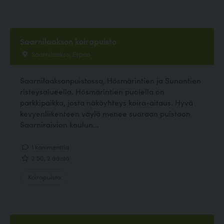
Saarnilaakson koirapuisto
Saarnilaakso, Espoo
Saarnilaaksonpuistossa, Hösmärintien ja Sunantien
risteysalueella. Hösmärintien puolella on
parkkipaikka, josta näköyhteys koira-aitaus. Hyvä
kevyenliikenteen väylä menee suoraan puistoon
Saarniraivion koulun...
1 kommenttia
2.50, 2 ääntä
Koirapuisto