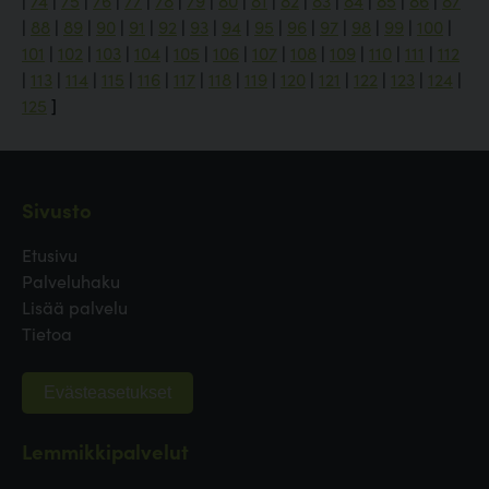
|
74
|
75
|
76
|
77
|
78
|
79
|
80
|
81
|
82
|
83
|
84
|
85
|
86
|
87
|
88
|
89
|
90
|
91
|
92
|
93
|
94
|
95
|
96
|
97
|
98
|
99
|
100
|
101
|
102
|
103
|
104
|
105
|
106
|
107
|
108
|
109
|
110
|
111
|
112
|
113
|
114
|
115
|
116
|
117
|
118
|
119
|
120
|
121
|
122
|
123
|
124
|
125
]
Sivusto
Etusivu
Palveluhaku
Lisää palvelu
Tietoa
Evästeasetukset
Lemmikkipalvelut