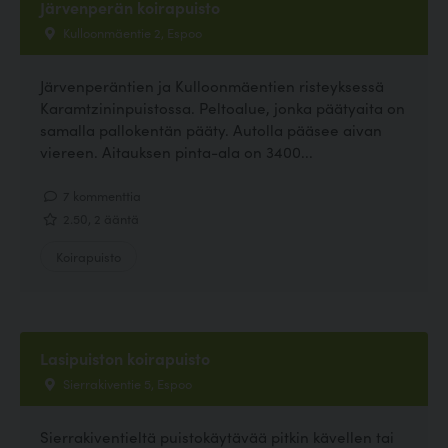
Järvenperän koirapuisto
Kulloonmäentie 2, Espoo
Järvenperäntien ja Kulloonmäentien risteyksessä
Karamtzininpuistossa. Peltoalue, jonka päätyaita on
samalla pallokentän pääty. Autolla pääsee aivan
viereen. Aitauksen pinta-ala on 3400...
7 kommenttia
2.50, 2 ääntä
Koirapuisto
Lasipuiston koirapuisto
Sierrakiventie 5, Espoo
Sierrakiventieltä puistokäytävää pitkin kävellen tai