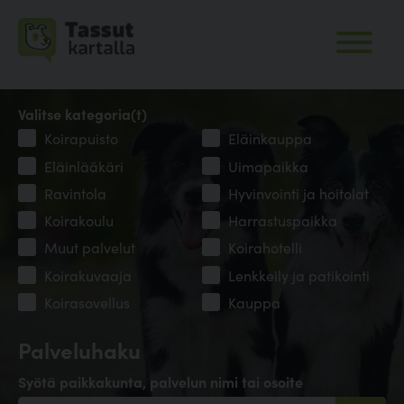
Valitse kategoria(t)
Koirapuisto
Eläinkauppa
Eläinlääkäri
Uimapaikka
Ravintola
Hyvinvointi ja hoitolat
Koirakoulu
Harrastuspaikka
Muut palvelut
Koirahotelli
Koirakuvaaja
Lenkkeily ja patikointi
Koirasovellus
Kauppa
Palveluhaku
Syötä paikkakunta, palvelun nimi tai osoite