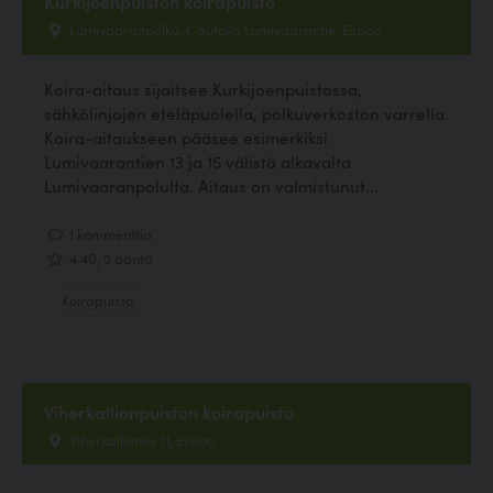
Kurkijoenpuiston koirapuisto
Lumivaaranpolku 4, autolla Lumivaarantie, Espoo
Koira-aitaus sijaitsee Kurkijoenpuistossa,
sähkölinjojen eteläpuolella, polkuverkoston varrella.
Koira-aitaukseen pääsee esimerkiksi
Lumivaarantien 13 ja 15 välistä alkavalta
Lumivaaranpolulta. Aitaus on valmistunut...
1 kommenttia
4.40, 5 ääntä
Koirapuisto
Viherkallionpuiston koirapuisto
Viherkalliontie 11, Espoo