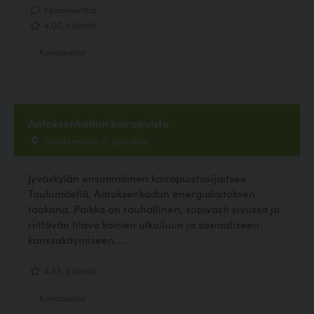
1 kommenttia
4.00, 1 ääntä
Koirapuisto
Aatoksenkadun koirapuisto
Aatoksenkatu 17, Jyväskylä
Jyväskylän ensimmäinen koirapuistosijaitsee
Taulumäellä, Aatoksenkadun energialaitoksen
taakana. Paikka on rauhallinen, sopivasti sivussa ja
riittävän tilava koirien ulkoiluun ja sosiaaliseen
kanssakäymiseen....
4.33, 3 ääntä
Koirapuisto