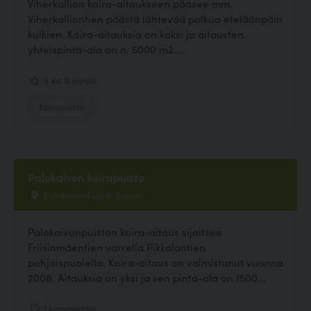
Viherkallion koira-aitaukseen pääsee mm.
Viherkalliontien päästä lähtevää polkua eteläänpäin
kulkien. Koira-aitauksia on kaksi ja aitausten
yhteispinta-ala on n. 5000 m2....
3.44, 9 ääntä
Koirapuisto
Palokaivon koirapuisto
Palokaivonkuja 8, Espoo
Palokaivonpuiston koira-aitaus sijaitsee
Friisinmäentien varrella Pikkalantien
pohjoispuolella. Koira-aitaus on valmistunut vuonna
2008. Aitauksia on yksi ja sen pinta-ala on 1500...
1 kommenttia