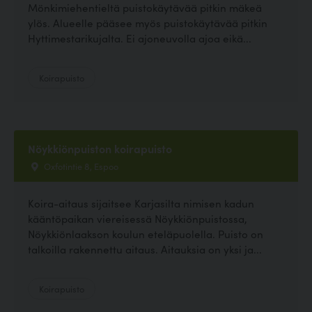
Mönkimiehentieltä puistokäytävää pitkin mäkeä
ylös. Alueelle pääsee myös puistokäytävää pitkin
Hyttimestarikujalta. Ei ajoneuvolla ajoa eikä...
Koirapuisto
Nöykkiönpuiston koirapuisto
Oxfotintie 8, Espoo
Koira-aitaus sijaitsee Karjasilta nimisen kadun
kääntöpaikan viereisessä Nöykkiönpuistossa,
Nöykkiönlaakson koulun eteläpuolella. Puisto on
talkoilla rakennettu aitaus. Aitauksia on yksi ja...
Koirapuisto