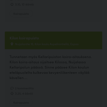
3.10, 10 ääntä
Koirapuisto
Kilon koirapuisto
Nuijalantie 16, Kilon koulu Aspelinintiellä, Espoo
Tunnetaan myös Kellaripuiston koira-aitauksena.
Kilon koira-aitaus sijaitsee Kilossa, Nuijalassa
Kellaripolun päässä. Sinne pääsee Kilon koulun
eteläpuolelta kulkevaa kevyenliikenteen väylää
kävellen....
2 kommenttia
3.25, 4 ääntä
Koirapuisto