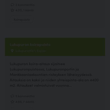
2 kommenttia
4.00, 1 ääntä
Koirapuisto
Lukupuron koirapuisto
Lukupurontie 1, Espoo
Lukupuron koira-aitaus sijaitsee
Lukupuronpuistossa, Lukupuronportin ja
Mankkaanlaaksontien risteyksen läheisyydessä.
Aitauksia on kaksi ja niiden yhteispinta-ala on 4400
m2. Aitaukset valmistuivat vuonna...
5 kommenttia
4.86, 7 ääntä