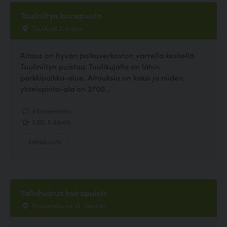
Tuuliniityn koirapuisto
Tuulikuja 3, Espoo
Aitaus on hyvän polkuverkoston varrella keskellä
Tuuliniityn puistoa. Tuulikujalla on lähin
parkkipaikka-alue. Aitauksia on kaksi ja niiden
yhteispinta-ala on 2700...
4 kommenttia
3.60, 5 ääntä
Koirapuisto
Talinhuipun koirapuisto
Poutamäentie 16, Helsinki