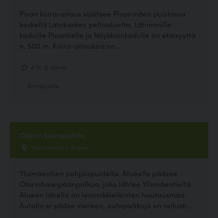
Pisan koira-aitaus sijaitsee Pisanmäen puistossa
keskellä Latokasken peltoaluetta. Lähimmille
kaduille Pisantielle ja Nöykkiönkadulle on etäisyyttä
n. 500 m. Koira-aitauksia on...
4.17, 12 ääntä
Koirapuisto
Olarin koirapuisto
Ylismäentie 2, Espoo
Ylismäentien pohjoispuolella. Alueelle pääsee
Olarinhaanpäänpolkua, joka lähtee Ylismäentieltä.
Alueen lähellä on lemmikkieläinten hautausmaa.
Autolla ei pääse viereen, autopaikkoja on reilusti...