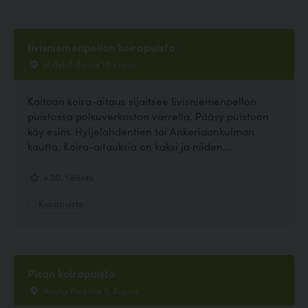
Iivisniemenpellon koirapuisto
Hyljelahdentie 17, Espoo
Kaitaan koira-aitaus sijaitsee Iivisniemenpellon
puistossa polkuverkoston varrella. Pääsy puistoon
käy esim. Hyljelahdentien tai Ankeriaankulman
kautta. Koira-aitauksia on kaksi ja niiden...
4.00, 1 ääntä
Koirapuisto
Pisan koirapuisto
Vanha Pisantie 11, Espoo