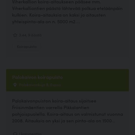
Viherkallion koira-aitaukseen pääsee mm.
Viherkalliontien päästä lähtevää polkua eteläänpäin
kulkien. Koira-aitauksia on kaksi ja aitausten
yhteispinta-ala on n. 5000 m2....
3.44, 9 ääntä
Koirapuisto
Palokaivon koirapuisto
Palokaivonkuja 8, Espoo
Palokaivonpuiston koira-aitaus sijaitsee
Friisinmäentien varrella Pikkalantien
pohjoispuolella. Koira-aitaus on valmistunut vuonna
2008. Aitauksia on yksi ja sen pinta-ala on 1500...
1 kommenttia