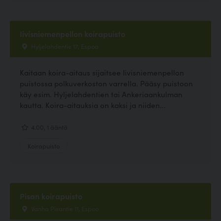
Iivisniemenpellon koirapuisto
Hyljelahdentie 17, Espoo
Kaitaan koira-aitaus sijaitsee Iivisniemenpellon
puistossa polkuverkoston varrella. Pääsy puistoon
käy esim. Hyljelahdentien tai Ankeriaankulman
kautta. Koira-aitauksia on kaksi ja niiden...
4.00, 1 ääntä
Koirapuisto
Pisan koirapuisto
Vanha Pisantie 11, Espoo