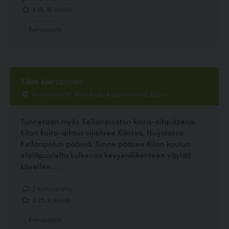
3.10, 10 ääntä
Koirapuisto
Kilon koirapuisto
Nuijalantie 16, Kilon koulu Aspelinintiellä, Espoo
Tunnetaan myös Kellaripuiston koira-aitauksena.
Kilon koira-aitaus sijaitsee Kilossa, Nuijalassa
Kellaripolun päässä. Sinne pääsee Kilon koulun
eteläpuolelta kulkevaa kevyenliikenteen väylää
kävellen....
2 kommenttia
3.25, 4 ääntä
Koirapuisto