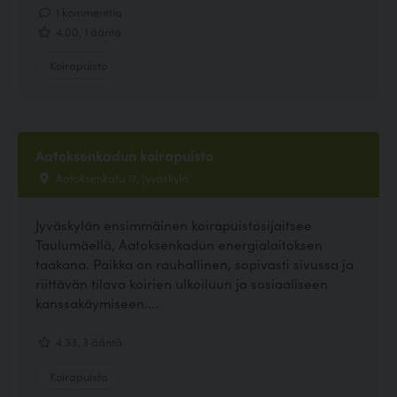
1 kommenttia
4.00, 1 ääntä
Koirapuisto
Aatoksenkadun koirapuisto
Aatoksenkatu 17, Jyväskylä
Jyväskylän ensimmäinen koirapuistosijaitsee
Taulumäellä, Aatoksenkadun energialaitoksen
taakana. Paikka on rauhallinen, sopivasti sivussa ja
riittävän tilava koirien ulkoiluun ja sosiaaliseen
kanssakäymiseen....
4.33, 3 ääntä
Koirapuisto