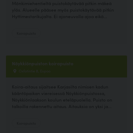
Mönkimiehentieltä puistokäytävää pitkin mäkeä
ylös. Alueelle pääsee myös puistokäytävää pitkin
Hyttimestarikujalta. Ei ajoneuvolla ajoa eikä...
Koirapuisto
Nöykkiönpuiston koirapuisto
Oxfotintie 8, Espoo
Koira-aitaus sijaitsee Karjasilta nimisen kadun
kääntöpaikan viereisessä Nöykkiönpuistossa,
Nöykkiönlaakson koulun eteläpuolella. Puisto on
talkoilla rakennettu aitaus. Aitauksia on yksi ja...
Koirapuisto