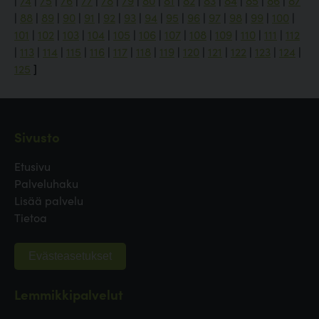
|
74
|
75
|
76
|
77
|
78
|
79
|
80
|
81
|
82
|
83
|
84
|
85
|
86
|
87
|
88
|
89
|
90
|
91
|
92
|
93
|
94
|
95
|
96
|
97
|
98
|
99
|
100
|
101
|
102
|
103
|
104
|
105
|
106
|
107
|
108
|
109
|
110
|
111
|
112
|
113
|
114
|
115
|
116
|
117
|
118
|
119
|
120
|
121
|
122
|
123
|
124
|
125
]
Sivusto
Etusivu
Palveluhaku
Lisää palvelu
Tietoa
Evästeasetukset
Lemmikkipalvelut