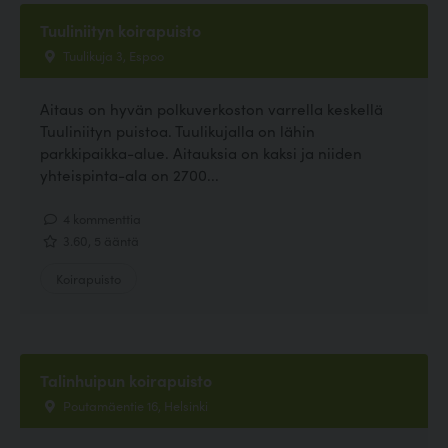
Tuuliniityn koirapuisto
Tuulikuja 3, Espoo
Aitaus on hyvän polkuverkoston varrella keskellä
Tuuliniityn puistoa. Tuulikujalla on lähin
parkkipaikka-alue. Aitauksia on kaksi ja niiden
yhteispinta-ala on 2700...
4 kommenttia
3.60, 5 ääntä
Koirapuisto
Talinhuipun koirapuisto
Poutamäentie 16, Helsinki