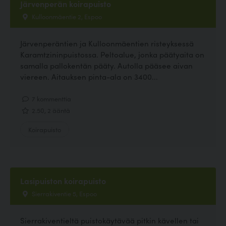
Järvenperän koirapuisto
Kulloonmäentie 2, Espoo
Järvenperäntien ja Kulloonmäentien risteyksessä
Karamtzininpuistossa. Peltoalue, jonka päätyaita on
samalla pallokentän pääty. Autolla pääsee aivan
viereen. Aitauksen pinta-ala on 3400...
7 kommenttia
2.50, 2 ääntä
Koirapuisto
Lasipuiston koirapuisto
Sierrakiventie 5, Espoo
Sierrakiventieltä puistokäytävää pitkin kävellen tai