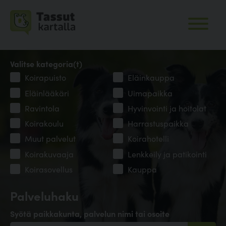
Valitse kategoria(t)
Koirapuisto
Eläinkauppa
Eläinlääkäri
Uimapaikka
Ravintola
Hyvinvointi ja hoitolat
Koirakoulu
Harrastuspaikka
Muut palvelut
Koirahotelli
Koirakuvaaja
Lenkkeily ja patikointi
Koirasovellus
Kauppa
Palveluhaku
Syötä paikkakunta, palvelun nimi tai osoite