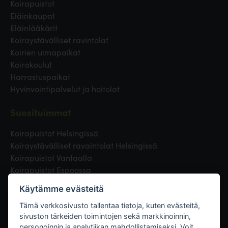
Koirapuistot
Eläinkaupat
Eläinlääkärit
Koiraystävälliset ravintolat
Koirien uimapaikat
Koirakoulut
Harrastuspaikat
Hyvinvointipalvelut ja hoitolat
Suosituimmat
Koirapuistot Helsingissä
Koiraystävälliset ravaintolat Helsingissä
Koirapuistot Vantaalla
Koirapuistot Espoossa
Koirapuistot Turussa
Käytämme evästeitä
Eläinlääkäri Helsingissä
Koirapuistot Tampereella
Tämä verkkosivusto tallentaa tietoja, kuten evästeitä,
sivuston tärkeiden toimintojen sekä markkinoinnin,
personoinnin ja analytiikan mahdollistamiseksi. Voit