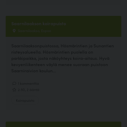
Saarnilaakson koirapuisto
Saarnilaakso, Espoo
Saarnilaaksonpuistossa, Hösmärintien ja Sunantien
risteysalueella. Hösmärintien puolella on
parkkipaikka, josta näköyhteys koira-aitaus. Hyvä
kevyenliikenteen väylä menee suoraan puistoon
Saarniraivion koulun...
1 kommenttia
2.50, 2 ääntä
Koirapuisto