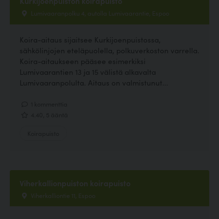
Kurkijoenpuiston koirapuisto
Lumivaaranpolku 4, autolla Lumivaarantie, Espoo
Koira-aitaus sijaitsee Kurkijoenpuistossa,
sähkölinjojen eteläpuolella, polkuverkoston varrella.
Koira-aitaukseen pääsee esimerkiksi
Lumivaarantien 13 ja 15 välistä alkavalta
Lumivaaranpolulta. Aitaus on valmistunut...
1 kommenttia
4.40, 5 ääntä
Koirapuisto
Viherkallionpuiston koirapuisto
Viherkalliontie 11, Espoo