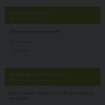
Jyrkinkallion koirapuisto
Henrikintie 5, Helsinki
Tällä palvelulla ei ole kuvausta.
3.50, 6 ääntä
Koirapuisto
Strömbergin puiston koirapuisto
Strömbergintie 4, Helsinki
Siisti koirapuisto. Puistossa iso mäki, joten siellä on
hyvä juosta.