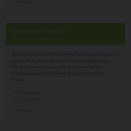
Koirapuisto
Rantametsän koirapuisto
Koukkuniementie 4, Espoo
Rantametsä nimisellä alueella, Säästöpankkiopiston
vieressä. Alueelle pääsee Säästöpankkiopiston
takaa menevää puistopolkua (ei autolla) tai
Koukkuniemen tieltä lähteviä puistoteitä pitkin.
Puisto...
1 kommenttia
4.40, 5 ääntä
Koirapuisto