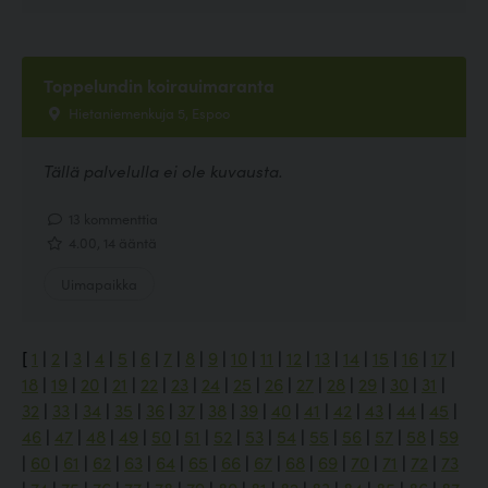
Toppelundin koirauimaranta
Hietaniemenkuja 5, Espoo
Tällä palvelulla ei ole kuvausta.
13 kommenttia
4.00, 14 ääntä
Uimapaikka
[
1
|
2
|
3
|
4
|
5
|
6
|
7
|
8
|
9
|
10
|
11
|
12
|
13
|
14
|
15
|
16
|
17
|
18
|
19
|
20
|
21
|
22
|
23
|
24
|
25
|
26
|
27
|
28
|
29
|
30
|
31
|
32
|
33
|
34
|
35
|
36
|
37
|
38
|
39
|
40
|
41
|
42
|
43
|
44
|
45
|
46
|
47
|
48
|
49
|
50
|
51
|
52
|
53
|
54
|
55
|
56
|
57
|
58
|
59
|
60
|
61
|
62
|
63
|
64
|
65
|
66
|
67
|
68
|
69
|
70
|
71
|
72
|
73