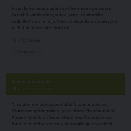
Pisan koira-aitaus sijaitsee Pisanmäen puistossa
keskellä Latokasken peltoaluetta. Lähimmille
kaduille Pisantielle ja Nöykkiönkadulle on etäisyyttä
n. 500 m. Koira-aitauksia on...
4.17, 12 ääntä
Koirapuisto
Olarin koirapuisto
Ylismäentie 2, Espoo
Ylismäentien pohjoispuolella. Alueelle pääsee
Olarinhaanpäänpolkua, joka lähtee Ylismäentieltä.
Alueen lähellä on lemmikkieläinten hautausmaa.
Autolla ei pääse viereen, autopaikkoja on reilusti...