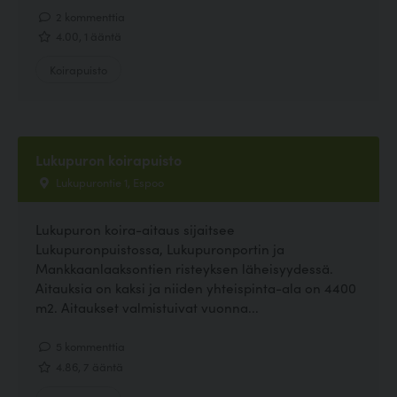
2 kommenttia
4.00, 1 ääntä
Koirapuisto
Lukupuron koirapuisto
Lukupurontie 1, Espoo
Lukupuron koira-aitaus sijaitsee
Lukupuronpuistossa, Lukupuronportin ja
Mankkaanlaaksontien risteyksen läheisyydessä.
Aitauksia on kaksi ja niiden yhteispinta-ala on 4400
m2. Aitaukset valmistuivat vuonna...
5 kommenttia
4.86, 7 ääntä