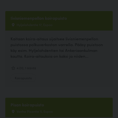
Iivisniemenpellon koirapuisto
Hyljelahdentie 17, Espoo
Kaitaan koira-aitaus sijaitsee Iivisniemenpellon
puistossa polkuverkoston varrella. Pääsy puistoon
käy esim. Hyljelahdentien tai Ankeriaankulman
kautta. Koira-aitauksia on kaksi ja niiden...
4.00, 1 ääntä
Koirapuisto
Pisan koirapuisto
Vanha Pisantie 11, Espoo