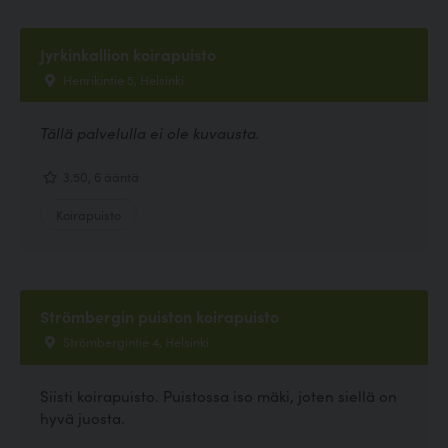
Jyrkinkallion koirapuisto
Henrikintie 5, Helsinki
Tällä palvelulla ei ole kuvausta.
3.50, 6 ääntä
Koirapuisto
Strömbergin puiston koirapuisto
Strömbergintie 4, Helsinki
Siisti koirapuisto. Puistossa iso mäki, joten siellä on
hyvä juosta.