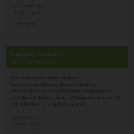
2 kommenttia
4.00, 1 ääntä
Koirapuisto
Lukupuron koirapuisto
Lukupurontie 1, Espoo
Lukupuron koira-aitaus sijaitsee
Lukupuronpuistossa, Lukupuronportin ja
Mankkaanlaaksontien risteyksen läheisyydessä.
Aitauksia on kaksi ja niiden yhteispinta-ala on 4400
m2. Aitaukset valmistuivat vuonna...
5 kommenttia
4.86, 7 ääntä