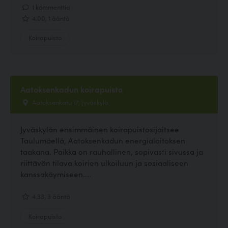
1 kommenttia
4.00, 1 ääntä
Koirapuisto
Aatoksenkadun koirapuisto
Aatoksenkatu 17, Jyväskylä
Jyväskylän ensimmäinen koirapuistosijaitsee
Taulumäellä, Aatoksenkadun energialaitoksen
taakana. Paikka on rauhallinen, sopivasti sivussa ja
riittävän tilava koirien ulkoiluun ja sosiaaliseen
kanssakäymiseen....
4.33, 3 ääntä
Koirapuisto