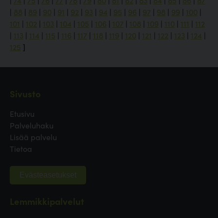
|
74
|
75
|
76
|
77
|
78
|
79
|
80
|
81
|
82
|
83
|
84
|
85
|
86
|
87
|
88
|
89
|
90
|
91
|
92
|
93
|
94
|
95
|
96
|
97
|
98
|
99
|
100
|
101
|
102
|
103
|
104
|
105
|
106
|
107
|
108
|
109
|
110
|
111
|
112
|
113
|
114
|
115
|
116
|
117
|
118
|
119
|
120
|
121
|
122
|
123
|
124
|
125
]
Sivusto
Etusivu
Palveluhaku
Lisää palvelu
Tietoa
Evästeasetukset
Lemmikkipalvelut