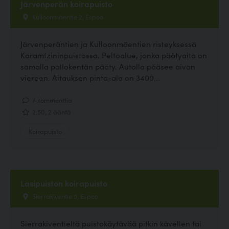
Järvenperän koirapuisto
Kulloonmäentie 2, Espoo
Järvenperäntien ja Kulloonmäentien risteyksessä
Karamtzininpuistossa. Peltoalue, jonka päätyaita on
samalla pallokentän pääty. Autolla pääsee aivan
viereen. Aitauksen pinta-ala on 3400...
7 kommenttia
2.50, 2 ääntä
Koirapuisto
Lasipuiston koirapuisto
Sierrakiventie 5, Espoo
Sierrakiventieltä puistokäytävää pitkin kävellen tai