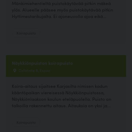
Mönkimiehentieltä puistokäytävää pitkin mäkeä
ylös. Alueelle pääsee myös puistokäytävää pitkin
Hyttimestarikujalta. Ei ajoneuvolla ajoa eikä...
Koirapuisto
Nöykkiönpuiston koirapuisto
Oxfotintie 8, Espoo
Koira-aitaus sijaitsee Karjasilta nimisen kadun
kääntöpaikan viereisessä Nöykkiönpuistossa,
Nöykkiönlaakson koulun eteläpuolella. Puisto on
talkoilla rakennettu aitaus. Aitauksia on yksi ja...
Koirapuisto