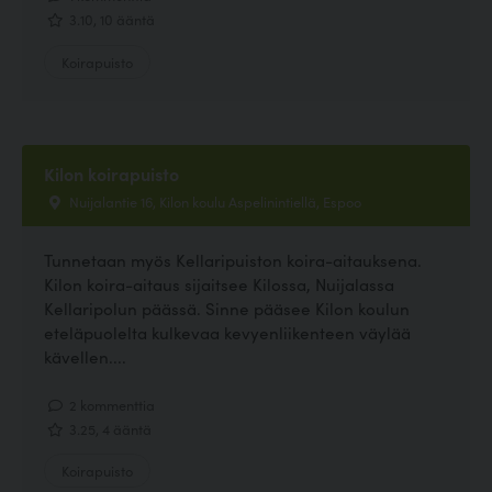
3.10, 10 ääntä
Koirapuisto
Kilon koirapuisto
Nuijalantie 16, Kilon koulu Aspelinintiellä, Espoo
Tunnetaan myös Kellaripuiston koira-aitauksena.
Kilon koira-aitaus sijaitsee Kilossa, Nuijalassa
Kellaripolun päässä. Sinne pääsee Kilon koulun
eteläpuolelta kulkevaa kevyenliikenteen väylää
kävellen....
2 kommenttia
3.25, 4 ääntä
Koirapuisto