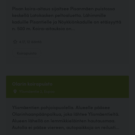
Pisan koira-aitaus sijaitsee Pisanmäen puistossa
keskellä Latokasken peltoaluetta. Lähimmille
kaduille Pisantielle ja Nöykkiönkadulle on etäisyyttä
n. 500 m. Koira-aitauksia on...
4.17, 12 ääntä
Koirapuisto
Olarin koirapuisto
Ylismäentie 2, Espoo
Ylismäentien pohjoispuolella. Alueelle pääsee
Olarinhaanpäänpolkua, joka lähtee Ylismäentieltä.
Alueen lähellä on lemmikkieläinten hautausmaa.
Autolla ei pääse viereen, autopaikkoja on reilusti...