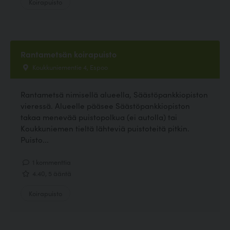
Koirapuisto
Rantametsän koirapuisto
Koukkuniementie 4, Espoo
Rantametsä nimisellä alueella, Säästöpankkiopiston
vieressä. Alueelle pääsee Säästöpankkiopiston
takaa menevää puistopolkua (ei autolla) tai
Koukkuniemen tieltä lähteviä puistoteitä pitkin.
Puisto...
1 kommenttia
4.40, 5 ääntä
Koirapuisto