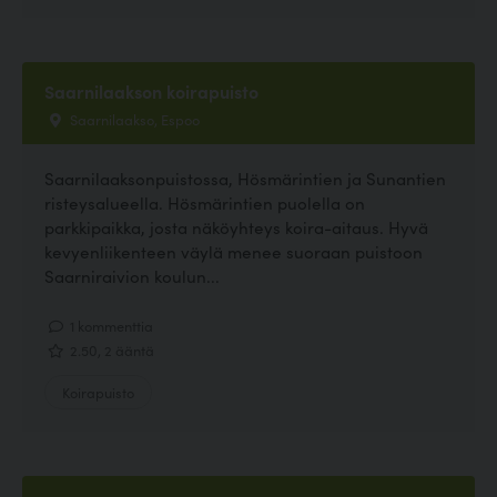
Saarnilaakson koirapuisto
Saarnilaakso, Espoo
Saarnilaaksonpuistossa, Hösmärintien ja Sunantien
risteysalueella. Hösmärintien puolella on
parkkipaikka, josta näköyhteys koira-aitaus. Hyvä
kevyenliikenteen väylä menee suoraan puistoon
Saarniraivion koulun...
1 kommenttia
2.50, 2 ääntä
Koirapuisto