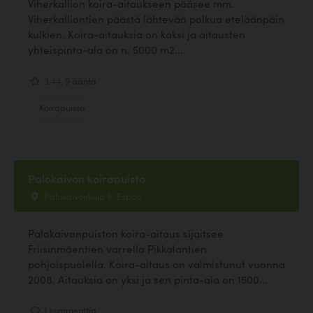
Viherkallion koira-aitaukseen pääsee mm.
Viherkalliontien päästä lähtevää polkua eteläänpäin
kulkien. Koira-aitauksia on kaksi ja aitausten
yhteispinta-ala on n. 5000 m2....
3.44, 9 ääntä
Koirapuisto
Palokaivon koirapuisto
Palokaivonkuja 8, Espoo
Palokaivonpuiston koira-aitaus sijaitsee
Friisinmäentien varrella Pikkalantien
pohjoispuolella. Koira-aitaus on valmistunut vuonna
2008. Aitauksia on yksi ja sen pinta-ala on 1500...
1 kommenttia