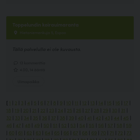
Toppelundin koirauimaranta
Hietaniemenkuja 5, Espoo
Tällä palvelulla ei ole kuvausta.
13 kommenttia
4.00, 14 ääntä
Uimapaikka
[
1
|
2
|
3
|
4
|
5
|
6
|
7
|
8
|
9
|
10
|
11
|
12
|
13
|
14
|
15
|
16
|
17
|
18
|
19
|
20
|
21
|
22
|
23
|
24
|
25
|
26
|
27
|
28
|
29
|
30
|
31
|
32
|
33
|
34
|
35
|
36
|
37
|
38
|
39
|
40
|
41
|
42
|
43
|
44
|
45
|
46
|
47
|
48
|
49
|
50
|
51
|
52
|
53
|
54
|
55
|
56
|
57
|
58
|
59
|
60
|
61
|
62
|
63
|
64
|
65
|
66
|
67
|
68
|
69
|
70
|
71
|
72
|
73