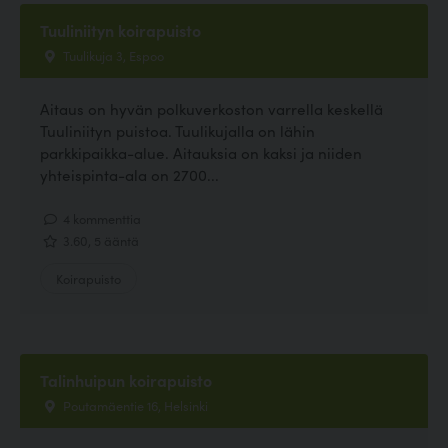
Tuuliniityn koirapuisto
Tuulikuja 3, Espoo
Aitaus on hyvän polkuverkoston varrella keskellä
Tuuliniityn puistoa. Tuulikujalla on lähin
parkkipaikka-alue. Aitauksia on kaksi ja niiden
yhteispinta-ala on 2700...
4 kommenttia
3.60, 5 ääntä
Koirapuisto
Talinhuipun koirapuisto
Poutamäentie 16, Helsinki