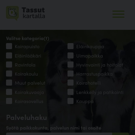
Valitse kategoria(t)
Koirapuisto
Eläinkauppa
Eläinlääkäri
Uimapaikka
Ravintola
Hyvinvointi ja hoitolat
Koirakoulu
Harrastuspaikka
Muut palvelut
Koirahotelli
Koirakuvaaja
Lenkkeily ja patikointi
Koirasovellus
Kauppa
Palveluhaku
Syötä paikkakunta, palvelun nimi tai osoite