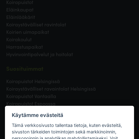
Koirapuistot
Eläinkaupat
Eläinlääkärit
Koiraystävälliset ravintolat
Koirien uimapaikat
Koirakoulut
Harrastuspaikat
Hyvinvointipalvelut ja hoitolat
Suosituimmat
Koirapuistot Helsingissä
Koiraystävälliset ravaintolat Helsingissä
Koirapuistot Vantaalla
Koirapuistot Espoossa
Koirapuistot Turussa
Käytämme evästeitä
Eläinlääkäri Helsingissä
Koirapuistot Tampereella
Tämä verkkosivusto tallentaa tietoja, kuten evästeitä,
sivuston tärkeiden toimintojen sekä markkinoinnin,
personoinnin ja analytiikan mahdollistamiseksi. Voit