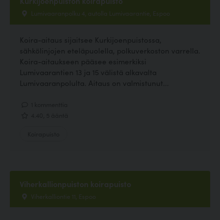
Kurkijoenpuiston koirapuisto
Lumivaaranpolku 4, autolla Lumivaarantie, Espoo
Koira-aitaus sijaitsee Kurkijoenpuistossa,
sähkölinjojen eteläpuolella, polkuverkoston varrella.
Koira-aitaukseen pääsee esimerkiksi
Lumivaarantien 13 ja 15 välistä alkavalta
Lumivaaranpolulta. Aitaus on valmistunut...
1 kommenttia
4.40, 5 ääntä
Koirapuisto
Viherkallionpuiston koirapuisto
Viherkalliontie 11, Espoo