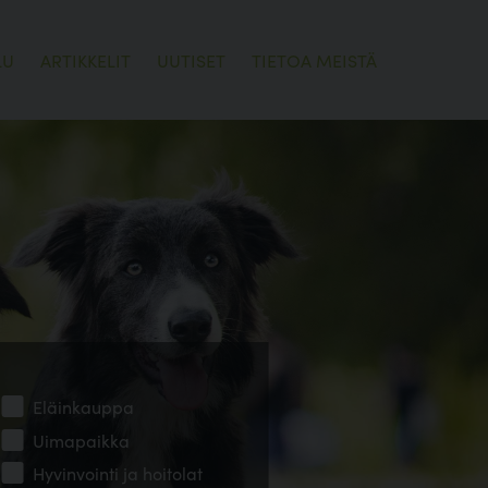
LU
ARTIKKELIT
UUTISET
TIETOA MEISTÄ
Eläinkauppa
Uimapaikka
Hyvinvointi ja hoitolat