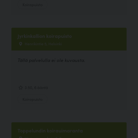
Koirapuisto
Jyrkinkallion koirapuisto
Henrikintie 5, Helsinki
Tällä palvelulla ei ole kuvausta.
3.50, 6 ääntä
Koirapuisto
Toppelundin koirauimaranta
Hietaniemenkuja 5, Espoo