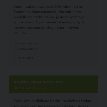
Saarnilaaksonpuistossa, Hösmärintien ja
Sunantien risteysalueella. Hösmärintien
puolella on parkkipaikka, josta näköyhteys
koira-aitaus. Hyvä kevyenliikenteen väylä
menee suoraan puistoon Saarniraivion
koulun...
1 kommenttia
2.50, 2 ääntä
Koirapuisto
Nöykkiönpuiston koirapuisto
Oxfotintie 8, Espoo
Koira-aitaus sijaitsee Karjasilta nimisen kadun
kääntöpaikan viereisessä Nöykkiönpuistossa,