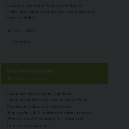
puistoon käy esim. Hyljelahdentien tai
Ankeriaankulman kautta. Koira-aitauksia on
kaksi ja niiden...
4.00, 1 ääntä
Koirapuisto
Lukupuron koirapuisto
Lukupurontie 1, Espoo
Lukupuron koira-aitaus sijaitsee
Lukupuronpuistossa, Lukupuronportin ja
Mankkaanlaaksontien risteyksen
läheisyydessä. Aitauksia on kaksi ja niiden
yhteispinta-ala on 4400 m2. Aitaukset
valmistuivat vuonna...