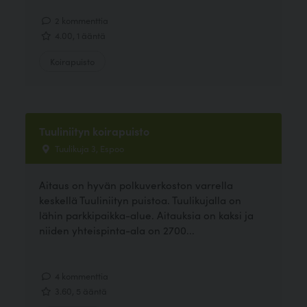
2 kommenttia
4.00, 1 ääntä
Koirapuisto
Tuuliniityn koirapuisto
Tuulikuja 3, Espoo
Aitaus on hyvän polkuverkoston varrella
keskellä Tuuliniityn puistoa. Tuulikujalla on
lähin parkkipaikka-alue. Aitauksia on kaksi ja
niiden yhteispinta-ala on 2700...
4 kommenttia
3.60, 5 ääntä