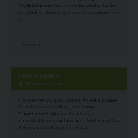
Nöykkiönlaakson koulun eteläpuolella. Puisto
on talkoilla rakennettu aitaus. Aitauksia on yksi
ja...
Koirapuisto
Olarin koirapuisto
Ylismäentie 2, Espoo
Ylismäentien pohjoispuolella. Alueelle pääsee
Olarinhaanpäänpolkua, joka lähtee
Ylismäentieltä. Alueen lähellä on
lemmikkieläinten hautausmaa. Autolla ei pääse
viereen, autopaikkoja on reilusti...