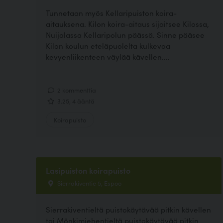
Tunnetaan myös Kellaripuiston koira-
aitauksena. Kilon koira-aitaus sijaitsee Kilossa,
Nuijalassa Kellaripolun päässä. Sinne pääsee
Kilon koulun eteläpuolelta kulkevaa
kevyenliikenteen väylää kävellen....
2 kommenttia
3.25, 4 ääntä
Koirapuisto
Lasipuiston koirapuisto
Sierrakiventie 5, Espoo
Sierrakiventieltä puistokäytävää pitkin kävellen
tai Mönkimiehentieltä puistokäytävää pitkin