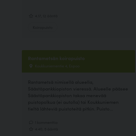
4.17, 12 ääntä
Koirapuisto
Rantametsän koirapuisto
Koukkuniementie 4, Espoo
Rantametsä nimisellä alueella,
Säästöpankkiopiston vieressä. Alueelle pääsee
Säästöpankkiopiston takaa menevää
puistopolkua (ei autolla) tai Koukkuniemen
tieltä lähteviä puistoteitä pitkin. Puisto...
1 kommenttia
4.40, 5 ääntä