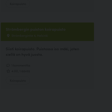
Koirapuisto
Strömbergin puiston koirapuisto
Strömbergintie 4, Helsinki
Siisti koirapuisto. Puistossa iso mäki, joten
siellä on hyvä juosta.
1 kommenttia
4.00, 1 ääntä
Koirapuisto