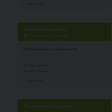
Koirapuisto
Poutamäen koirapuisto
Poutamäentie 8-10, Helsinki
Tällä palvelulla ei ole kuvausta.
1 kommenttia
4.00, 1 ääntä
Koirapuisto
Aatoksenkadun koirapuisto
Aatoksenkatu 17, Jyväskylä