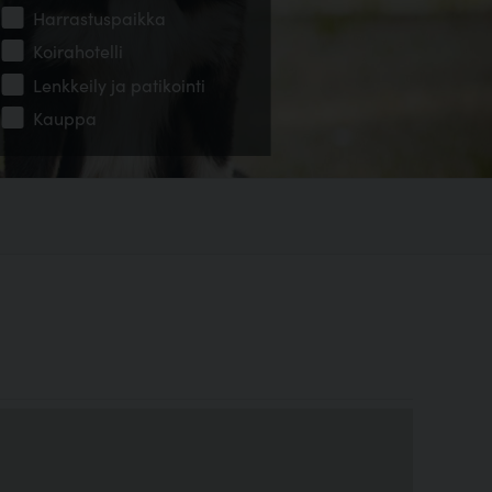
Harrastuspaikka
Koirahotelli
Lenkkeily ja patikointi
Kauppa