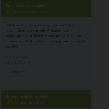
Palokaivon koirapuisto
Palokaivonkuja 8, Espoo
Palokaivonpuiston koira-aitaus sijaitsee
Friisinmäentien varrella Pikkalantien
pohjoispuolella. Koira-aitaus on valmistunut
vuonna 2008. Aitauksia on yksi ja sen pinta-ala
on 1500...
1 kommenttia
3.10, 10 ääntä
Koirapuisto
Järvenperän koirapuisto
Kulloonmäentie 2, Espoo