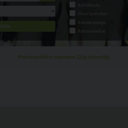
Koirakoulu
Muut palvelut
Koirakuvaaja
Koirasovellus
Mainospaikka vapaana!
Ota yhteyttä.