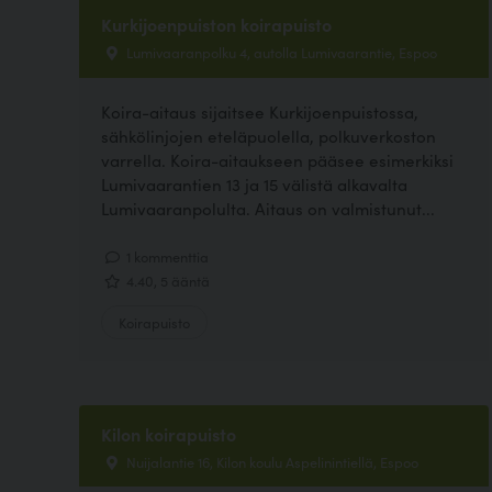
Kurkijoenpuiston koirapuisto
Lumivaaranpolku 4, autolla Lumivaarantie, Espoo
Koira-aitaus sijaitsee Kurkijoenpuistossa,
sähkölinjojen eteläpuolella, polkuverkoston
varrella. Koira-aitaukseen pääsee esimerkiksi
Lumivaarantien 13 ja 15 välistä alkavalta
Lumivaaranpolulta. Aitaus on valmistunut...
1 kommenttia
4.40, 5 ääntä
Koirapuisto
Kilon koirapuisto
Nuijalantie 16, Kilon koulu Aspelinintiellä, Espoo