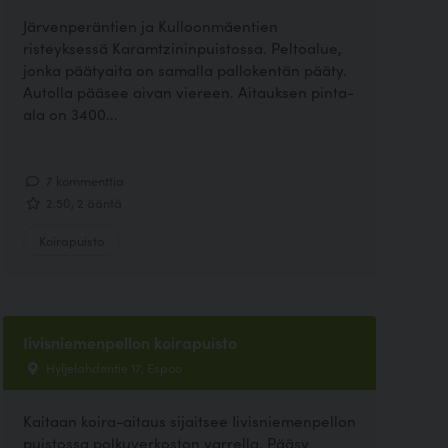
Järvenperäntien ja Kulloonmäentien
risteyksessä Karamtzininpuistossa. Peltoalue,
jonka päätyaita on samalla pallokentän pääty.
Autolla pääsee aivan viereen. Aitauksen pinta-
ala on 3400...
7 kommenttia
2.50, 2 ääntä
Koirapuisto
Iivisniemenpellon koirapuisto
Hyljelahdentie 17, Espoo
Kaitaan koira-aitaus sijaitsee Iivisniemenpellon
puistossa polkuverkoston varrella. Pääsy