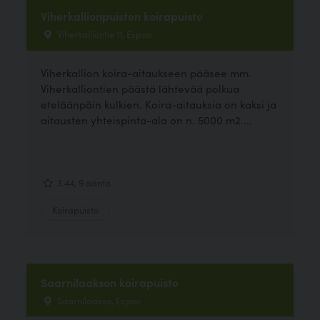
Viherkallionpuiston koirapuisto
Viherkalliontie 11, Espoo
Viherkallion koira-aitaukseen pääsee mm.
Viherkalliontien päästä lähtevää polkua
eteläänpäin kulkien. Koira-aitauksia on kaksi ja
aitausten yhteispinta-ala on n. 5000 m2....
3.44, 9 ääntä
Koirapuisto
Saarnilaakson koirapuisto
Saarnilaakso, Espoo