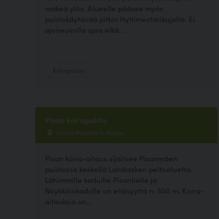
mäkeä ylös. Alueelle pääsee myös
puistokäytävää pitkin Hyttimestarikujalta. Ei
ajoneuvolla ajoa eikä...
Koirapuisto
Pisan koirapuisto
Vanha Pisantie 11, Espoo
Pisan koira-aitaus sijaitsee Pisanmäen
puistossa keskellä Latokasken peltoaluetta.
Lähimmille kaduille Pisantielle ja
Nöykkiönkadulle on etäisyyttä n. 500 m. Koira-
aitauksia on...