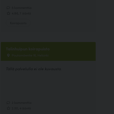
5 kommenttia
4.86, 7 ääntä
Koirapuisto
Talinhuipun koirapuisto
Poutamäentie 16, Helsinki
Tällä palvelulla ei ole kuvausta.
2 kommenttia
2.50, 4 ääntä