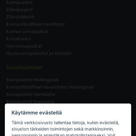
Koirapuistot
Eläinkaupat
Eläinlääkärit
Koiraystävälliset ravintolat
Koirien uimapaikat
Koirakoulut
Harrastuspaikat
Hyvinvointipalvelut ja hoitolat
Suosituimmat
Koirapuistot Helsingissä
Koiraystävälliset ravaintolat Helsingissä
Koirapuistot Vantaalla
Koirapuistot Espoossa
Koirapuistot Turussa
Käytämme evästeitä
Eläinlääkäri Helsingissä
Koirapuistot Tampereella
Tämä verkkosivusto tallentaa tietoja, kuten evästeitä,
sivuston tärkeiden toimintojen sekä markkinoinnin,
personoinnin ja analytiikan mahdollistamiseksi. Voit