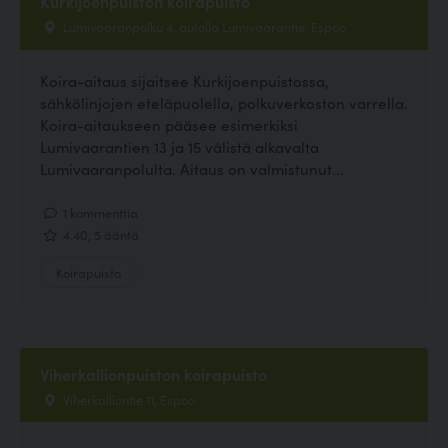
Kurkijoenpuiston koirapuisto
Lumivaaranpolku 4, autolla Lumivaarantie, Espoo
Koira-aitaus sijaitsee Kurkijoenpuistossa,
sähkölinjojen eteläpuolella, polkuverkoston varrella.
Koira-aitaukseen pääsee esimerkiksi
Lumivaarantien 13 ja 15 välistä alkavalta
Lumivaaranpolulta. Aitaus on valmistunut...
1 kommenttia
4.40, 5 ääntä
Koirapuisto
Viherkallionpuiston koirapuisto
Viherkalliontie 11, Espoo