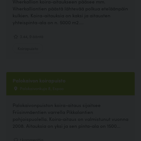
Viherkallion koira-aitaukseen pääsee mm.
Viherkalliontien päästä lähtevää polkua eteläänpäin
kulkien. Koira-aitauksia on kaksi ja aitausten
yhteispinta-ala on n. 5000 m2....
3.44, 9 ääntä
Koirapuisto
Palokaivon koirapuisto
Palokaivonkuja 8, Espoo
Palokaivonpuiston koira-aitaus sijaitsee
Friisinmäentien varrella Pikkalantien
pohjoispuolella. Koira-aitaus on valmistunut vuonna
2008. Aitauksia on yksi ja sen pinta-ala on 1500...
1 kommenttia