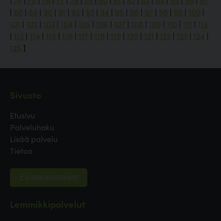
|
74
|
75
|
76
|
77
|
78
|
79
|
80
|
81
|
82
|
83
|
84
|
85
|
86
|
87
|
88
|
89
|
90
|
91
|
92
|
93
|
94
|
95
|
96
|
97
|
98
|
99
|
100
|
101
|
102
|
103
|
104
|
105
|
106
|
107
|
108
|
109
|
110
|
111
|
112
|
113
|
114
|
115
|
116
|
117
|
118
|
119
|
120
|
121
|
122
|
123
|
124
|
125
]
Sivusto
Etusivu
Palveluhaku
Lisää palvelu
Tietoa
Evästeasetukset
Lemmikkipalvelut