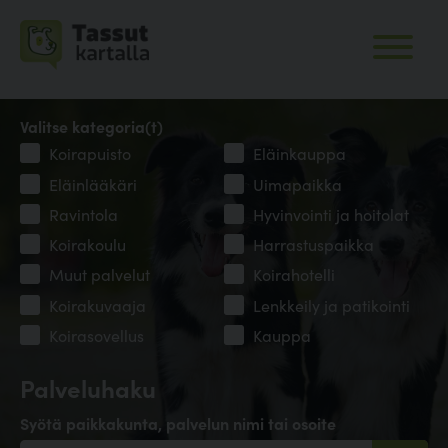
Valitse kategoria(t)
Koirapuisto
Eläinkauppa
Eläinlääkäri
Uimapaikka
Ravintola
Hyvinvointi ja hoitolat
Koirakoulu
Harrastuspaikka
Muut palvelut
Koirahotelli
Koirakuvaaja
Lenkkeily ja patikointi
Koirasovellus
Kauppa
Palveluhaku
Syötä paikkakunta, palvelun nimi tai osoite