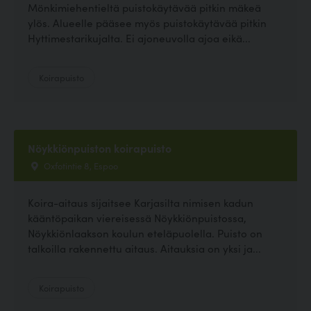
Mönkimiehentieltä puistokäytävää pitkin mäkeä
ylös. Alueelle pääsee myös puistokäytävää pitkin
Hyttimestarikujalta. Ei ajoneuvolla ajoa eikä...
Koirapuisto
Nöykkiönpuiston koirapuisto
Oxfotintie 8, Espoo
Koira-aitaus sijaitsee Karjasilta nimisen kadun
kääntöpaikan viereisessä Nöykkiönpuistossa,
Nöykkiönlaakson koulun eteläpuolella. Puisto on
talkoilla rakennettu aitaus. Aitauksia on yksi ja...
Koirapuisto