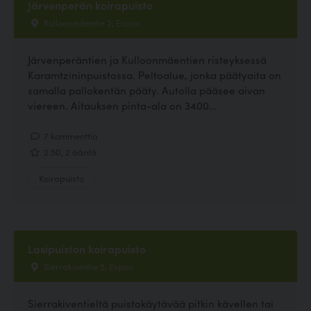
Järvenperän koirapuisto
Kulloonmäentie 2, Espoo
Järvenperäntien ja Kulloonmäentien risteyksessä
Karamtzininpuistossa. Peltoalue, jonka päätyaita on
samalla pallokentän pääty. Autolla pääsee aivan
viereen. Aitauksen pinta-ala on 3400...
7 kommenttia
2.50, 2 ääntä
Koirapuisto
Lasipuiston koirapuisto
Sierrakiventie 5, Espoo
Sierrakiventieltä puistokäytävää pitkin kävellen tai