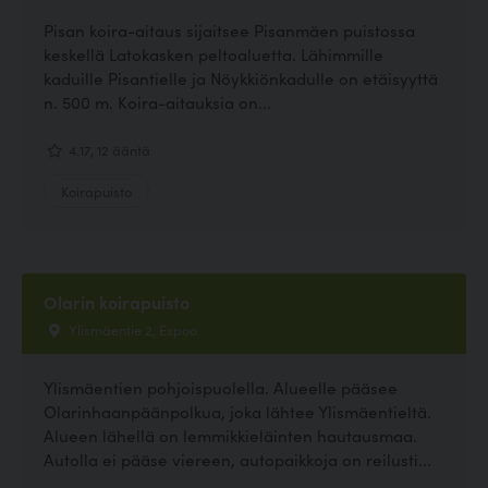
Pisan koira-aitaus sijaitsee Pisanmäen puistossa
keskellä Latokasken peltoaluetta. Lähimmille
kaduille Pisantielle ja Nöykkiönkadulle on etäisyyttä
n. 500 m. Koira-aitauksia on...
4.17, 12 ääntä
Koirapuisto
Olarin koirapuisto
Ylismäentie 2, Espoo
Ylismäentien pohjoispuolella. Alueelle pääsee
Olarinhaanpäänpolkua, joka lähtee Ylismäentieltä.
Alueen lähellä on lemmikkieläinten hautausmaa.
Autolla ei pääse viereen, autopaikkoja on reilusti...