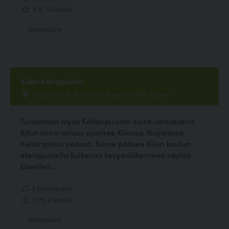
3.10, 10 ääntä
Koirapuisto
Kilon koirapuisto
Nuijalantie 16, Kilon koulu Aspelinintiellä, Espoo
Tunnetaan myös Kellaripuiston koira-aitauksena.
Kilon koira-aitaus sijaitsee Kilossa, Nuijalassa
Kellaripolun päässä. Sinne pääsee Kilon koulun
eteläpuolelta kulkevaa kevyenliikenteen väylää
kävellen....
2 kommenttia
3.25, 4 ääntä
Koirapuisto