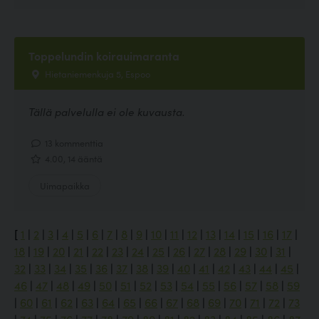
Toppelundin koirauimaranta
Hietaniemenkuja 5, Espoo
Tällä palvelulla ei ole kuvausta.
13 kommenttia
4.00, 14 ääntä
Uimapaikka
[
1
|
2
|
3
|
4
|
5
|
6
|
7
|
8
|
9
|
10
|
11
|
12
|
13
|
14
|
15
|
16
|
17
|
18
|
19
|
20
|
21
|
22
|
23
|
24
|
25
|
26
|
27
|
28
|
29
|
30
|
31
|
32
|
33
|
34
|
35
|
36
|
37
|
38
|
39
|
40
|
41
|
42
|
43
|
44
|
45
|
46
|
47
|
48
|
49
|
50
|
51
|
52
|
53
|
54
|
55
|
56
|
57
|
58
|
59
|
60
|
61
|
62
|
63
|
64
|
65
|
66
|
67
|
68
|
69
|
70
|
71
|
72
|
73