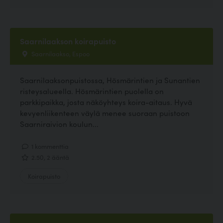
Saarnilaakson koirapuisto
Saarnilaakso, Espoo
Saarnilaaksonpuistossa, Hösmärintien ja Sunantien
risteysalueella. Hösmärintien puolella on
parkkipaikka, josta näköyhteys koira-aitaus. Hyvä
kevyenliikenteen väylä menee suoraan puistoon
Saarniraivion koulun...
1 kommenttia
2.50, 2 ääntä
Koirapuisto