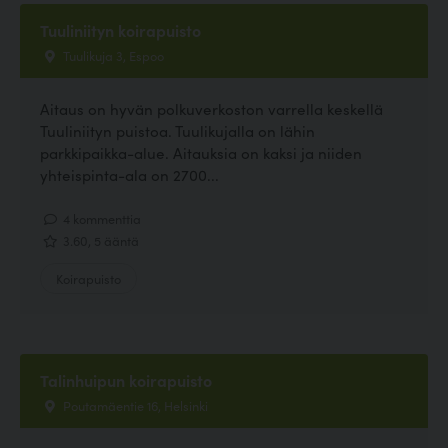
Tuuliniityn koirapuisto
Tuulikuja 3, Espoo
Aitaus on hyvän polkuverkoston varrella keskellä
Tuuliniityn puistoa. Tuulikujalla on lähin
parkkipaikka-alue. Aitauksia on kaksi ja niiden
yhteispinta-ala on 2700...
4 kommenttia
3.60, 5 ääntä
Koirapuisto
Talinhuipun koirapuisto
Poutamäentie 16, Helsinki