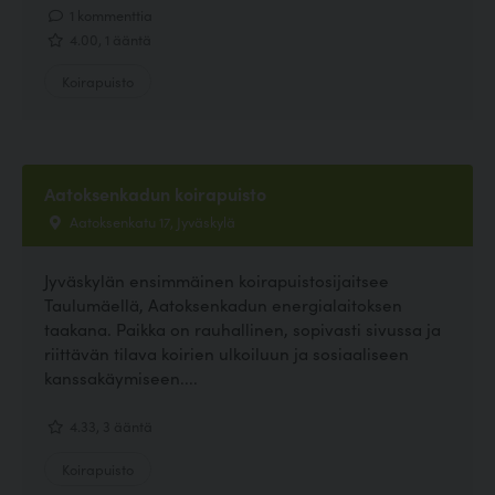
1 kommenttia
4.00, 1 ääntä
Koirapuisto
Aatoksenkadun koirapuisto
Aatoksenkatu 17, Jyväskylä
Jyväskylän ensimmäinen koirapuistosijaitsee
Taulumäellä, Aatoksenkadun energialaitoksen
taakana. Paikka on rauhallinen, sopivasti sivussa ja
riittävän tilava koirien ulkoiluun ja sosiaaliseen
kanssakäymiseen....
4.33, 3 ääntä
Koirapuisto