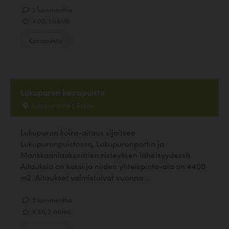
2 kommenttia
4.00, 1 ääntä
Koirapuisto
Lukupuron koirapuisto
Lukupurontie 1, Espoo
Lukupuron koira-aitaus sijaitsee
Lukupuronpuistossa, Lukupuronportin ja
Mankkaanlaaksontien risteyksen läheisyydessä.
Aitauksia on kaksi ja niiden yhteispinta-ala on 4400
m2. Aitaukset valmistuivat vuonna...
5 kommenttia
4.86, 7 ääntä