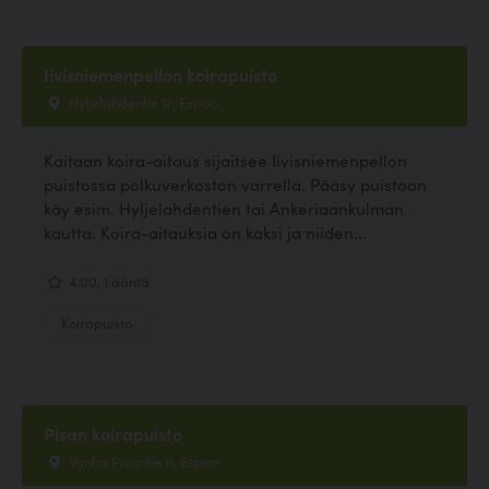
Iivisniemenpellon koirapuisto
Hyljelahdentie 17, Espoo
Kaitaan koira-aitaus sijaitsee Iivisniemenpellon
puistossa polkuverkoston varrella. Pääsy puistoon
käy esim. Hyljelahdentien tai Ankeriaankulman
kautta. Koira-aitauksia on kaksi ja niiden...
4.00, 1 ääntä
Koirapuisto
Pisan koirapuisto
Vanha Pisantie 11, Espoo