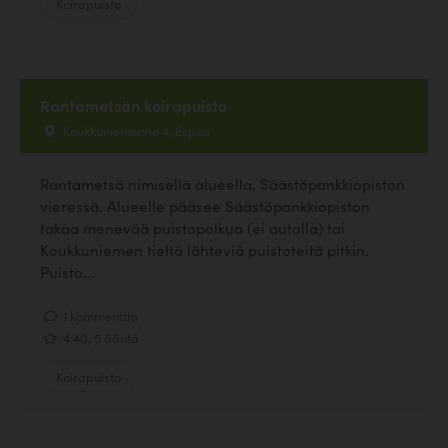
Koirapuisto
Rantametsän koirapuisto
Koukkuniementie 4, Espoo
Rantametsä nimisellä alueella, Säästöpankkiopiston
vieressä. Alueelle pääsee Säästöpankkiopiston
takaa menevää puistopolkua (ei autolla) tai
Koukkuniemen tieltä lähteviä puistoteitä pitkin.
Puisto...
1 kommenttia
4.40, 5 ääntä
Koirapuisto