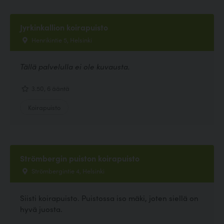
Jyrkinkallion koirapuisto
Henrikintie 5, Helsinki
Tällä palvelulla ei ole kuvausta.
3.50, 6 ääntä
Koirapuisto
Strömbergin puiston koirapuisto
Strömbergintie 4, Helsinki
Siisti koirapuisto. Puistossa iso mäki, joten siellä on
hyvä juosta.