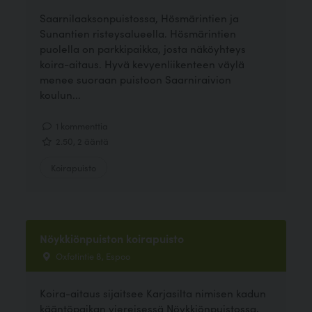
Saarnilaaksonpuistossa, Hösmärintien ja
Sunantien risteysalueella. Hösmärintien
puolella on parkkipaikka, josta näköyhteys
koira-aitaus. Hyvä kevyenliikenteen väylä
menee suoraan puistoon Saarniraivion
koulun...
1 kommenttia
2.50, 2 ääntä
Koirapuisto
Nöykkiönpuiston koirapuisto
Oxfotintie 8, Espoo
Koira-aitaus sijaitsee Karjasilta nimisen kadun
kääntöpaikan viereisessä Nöykkiönpuistossa,