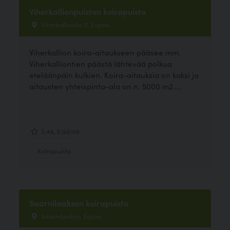
Viherkallionpuiston koirapuisto
Viherkalliontie 11, Espoo
Viherkallion koira-aitaukseen pääsee mm.
Viherkalliontien päästä lähtevää polkua
eteläänpäin kulkien. Koira-aitauksia on kaksi ja
aitausten yhteispinta-ala on n. 5000 m2....
3.44, 9 ääntä
Koirapuisto
Saarnilaakson koirapuisto
Saarnilaakso, Espoo