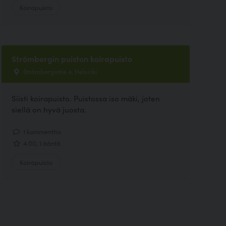
Koirapuisto
Strömbergin puiston koirapuisto
Strömbergintie 4, Helsinki
Siisti koirapuisto. Puistossa iso mäki, joten
siellä on hyvä juosta.
1 kommenttia
4.00, 1 ääntä
Koirapuisto