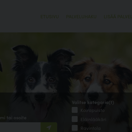
ETUSIVU
PALVELUHAKU
LISÄÄ PALVE
Valitse kategoria(t)
Koirapuisto
mi tai osoite
Eläinlääkäri
Ravintola