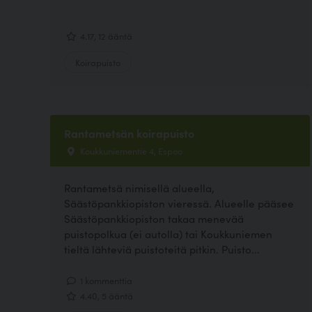
4.17, 12 ääntä
Koirapuisto
Rantametsän koirapuisto
Koukkuniementie 4, Espoo
Rantametsä nimisellä alueella,
Säästöpankkiopiston vieressä. Alueelle pääsee
Säästöpankkiopiston takaa menevää
puistopolkua (ei autolla) tai Koukkuniemen
tieltä lähteviä puistoteitä pitkin. Puisto...
1 kommenttia
4.40, 5 ääntä