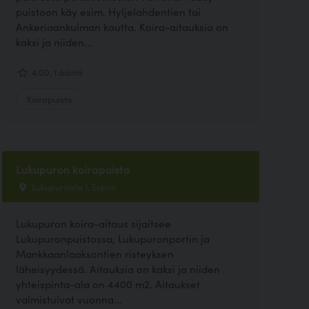
puistoon käy esim. Hyljelahdentien tai
Ankeriaankulman kautta. Koira-aitauksia on
kaksi ja niiden...
4.00, 1 ääntä
Koirapuisto
Lukupuron koirapuisto
Lukupurontie 1, Espoo
Lukupuron koira-aitaus sijaitsee
Lukupuronpuistossa, Lukupuronportin ja
Mankkaanlaaksontien risteyksen
läheisyydessä. Aitauksia on kaksi ja niiden
yhteispinta-ala on 4400 m2. Aitaukset
valmistuivat vuonna...