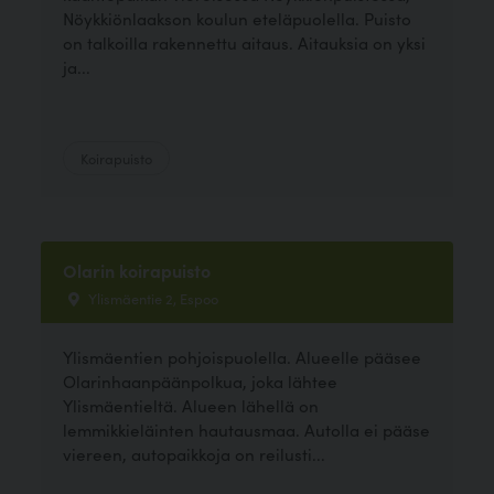
Nöykkiönlaakson koulun eteläpuolella. Puisto
on talkoilla rakennettu aitaus. Aitauksia on yksi
ja...
Koirapuisto
Olarin koirapuisto
Ylismäentie 2, Espoo
Ylismäentien pohjoispuolella. Alueelle pääsee
Olarinhaanpäänpolkua, joka lähtee
Ylismäentieltä. Alueen lähellä on
lemmikkieläinten hautausmaa. Autolla ei pääse
viereen, autopaikkoja on reilusti...