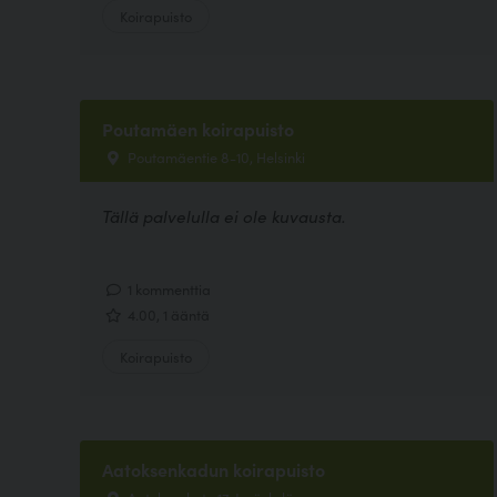
Koirapuisto
Poutamäen koirapuisto
Poutamäentie 8-10, Helsinki
Tällä palvelulla ei ole kuvausta.
1 kommenttia
4.00, 1 ääntä
Koirapuisto
Aatoksenkadun koirapuisto
Aatoksenkatu 17, Jyväskylä