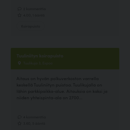
2 kommenttia
4.00, 1 ääntä
Koirapuisto
Tuuliniityn koirapuisto
Tuulikuja 3, Espoo
Aitaus on hyvän polkuverkoston varrella
keskellä Tuuliniityn puistoa. Tuulikujalla on
lähin parkkipaikka-alue. Aitauksia on kaksi ja
niiden yhteispinta-ala on 2700...
4 kommenttia
3.60, 5 ääntä