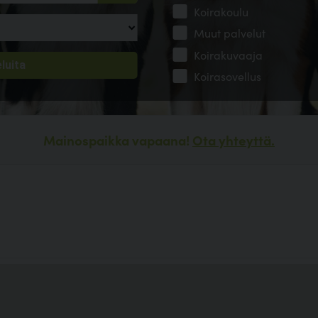
Koirakoulu
Muut palvelut
Koirakuvaaja
Koirasovellus
Mainospaikka vapaana!
Ota yhteyttä.