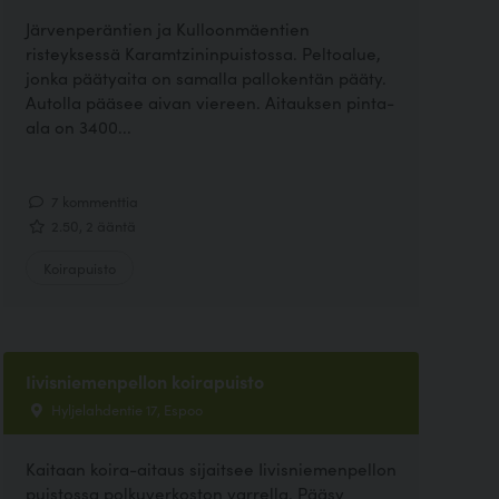
Järvenperäntien ja Kulloonmäentien
risteyksessä Karamtzininpuistossa. Peltoalue,
jonka päätyaita on samalla pallokentän pääty.
Autolla pääsee aivan viereen. Aitauksen pinta-
ala on 3400...
7 kommenttia
2.50, 2 ääntä
Koirapuisto
Iivisniemenpellon koirapuisto
Hyljelahdentie 17, Espoo
Kaitaan koira-aitaus sijaitsee Iivisniemenpellon
puistossa polkuverkoston varrella. Pääsy