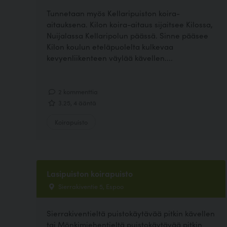
Tunnetaan myös Kellaripuiston koira-
aitauksena. Kilon koira-aitaus sijaitsee Kilossa,
Nuijalassa Kellaripolun päässä. Sinne pääsee
Kilon koulun eteläpuolelta kulkevaa
kevyenliikenteen väylää kävellen....
2 kommenttia
3.25, 4 ääntä
Koirapuisto
Lasipuiston koirapuisto
Sierrakiventie 5, Espoo
Sierrakiventieltä puistokäytävää pitkin kävellen
tai Mönkimiehentieltä puistokäytävää pitkin