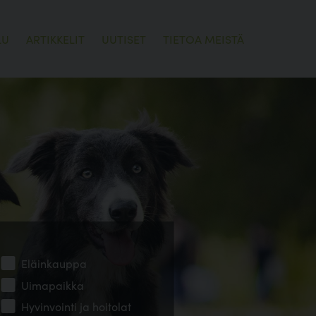
LU
ARTIKKELIT
UUTISET
TIETOA MEISTÄ
Eläinkauppa
Uimapaikka
Hyvinvointi ja hoitolat