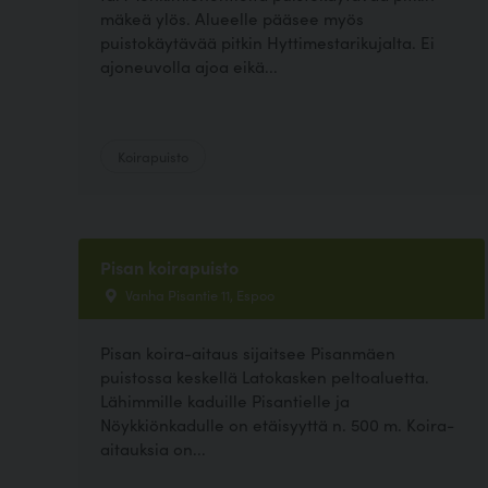
mäkeä ylös. Alueelle pääsee myös
puistokäytävää pitkin Hyttimestarikujalta. Ei
ajoneuvolla ajoa eikä...
Koirapuisto
Pisan koirapuisto
Vanha Pisantie 11, Espoo
Pisan koira-aitaus sijaitsee Pisanmäen
puistossa keskellä Latokasken peltoaluetta.
Lähimmille kaduille Pisantielle ja
Nöykkiönkadulle on etäisyyttä n. 500 m. Koira-
aitauksia on...