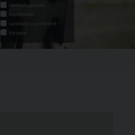
Harrastuspaikka
Koirahotelli
Lenkkeily ja patikointi
Kauppa