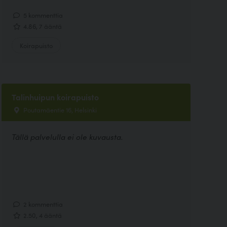
5 kommenttia
4.86, 7 ääntä
Koirapuisto
Talinhuipun koirapuisto
Poutamäentie 16, Helsinki
Tällä palvelulla ei ole kuvausta.
2 kommenttia
2.50, 4 ääntä