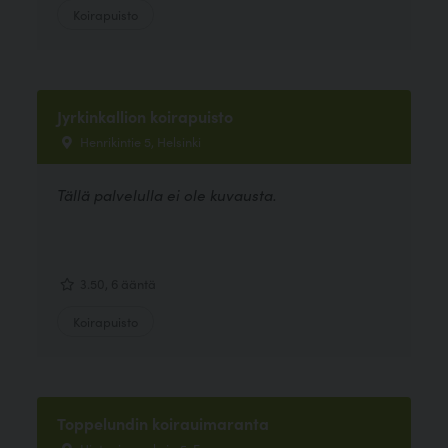
Koirapuisto
Jyrkinkallion koirapuisto
Henrikintie 5, Helsinki
Tällä palvelulla ei ole kuvausta.
3.50, 6 ääntä
Koirapuisto
Toppelundin koirauimaranta
Hietaniemenkuja 5, Espoo