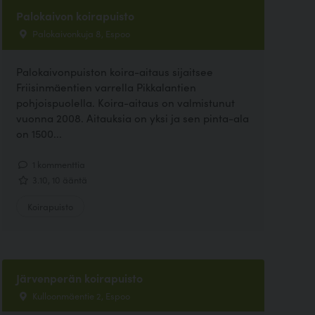
Palokaivon koirapuisto
Palokaivonkuja 8, Espoo
Palokaivonpuiston koira-aitaus sijaitsee
Friisinmäentien varrella Pikkalantien
pohjoispuolella. Koira-aitaus on valmistunut
vuonna 2008. Aitauksia on yksi ja sen pinta-ala
on 1500...
1 kommenttia
3.10, 10 ääntä
Koirapuisto
Järvenperän koirapuisto
Kulloonmäentie 2, Espoo