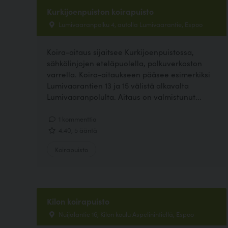
Kurkijoenpuiston koirapuisto
Lumivaaranpolku 4, autolla Lumivaarantie, Espoo
Koira-aitaus sijaitsee Kurkijoenpuistossa,
sähkölinjojen eteläpuolella, polkuverkoston
varrella. Koira-aitaukseen pääsee esimerkiksi
Lumivaarantien 13 ja 15 välistä alkavalta
Lumivaaranpolulta. Aitaus on valmistunut...
1 kommenttia
4.40, 5 ääntä
Koirapuisto
Kilon koirapuisto
Nuijalantie 16, Kilon koulu Aspelinintiellä, Espoo