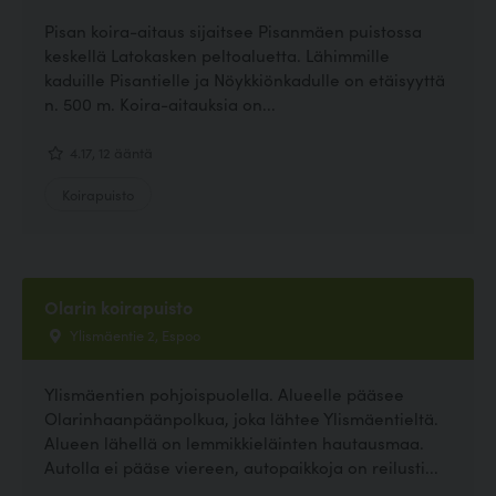
Pisan koira-aitaus sijaitsee Pisanmäen puistossa
keskellä Latokasken peltoaluetta. Lähimmille
kaduille Pisantielle ja Nöykkiönkadulle on etäisyyttä
n. 500 m. Koira-aitauksia on...
4.17, 12 ääntä
Koirapuisto
Olarin koirapuisto
Ylismäentie 2, Espoo
Ylismäentien pohjoispuolella. Alueelle pääsee
Olarinhaanpäänpolkua, joka lähtee Ylismäentieltä.
Alueen lähellä on lemmikkieläinten hautausmaa.
Autolla ei pääse viereen, autopaikkoja on reilusti...