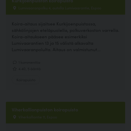
Kurkijoenpuiston koirapuisto
Lumivaaranpolku 4, autolla Lumivaarantie, Espoo
Koira-aitaus sijaitsee Kurkijoenpuistossa,
sähkölinjojen eteläpuolella, polkuverkoston varrella.
Koira-aitaukseen pääsee esimerkiksi
Lumivaarantien 13 ja 15 välistä alkavalta
Lumivaaranpolulta. Aitaus on valmistunut...
1 kommenttia
4.40, 5 ääntä
Koirapuisto
Viherkallionpuiston koirapuisto
Viherkalliontie 11, Espoo