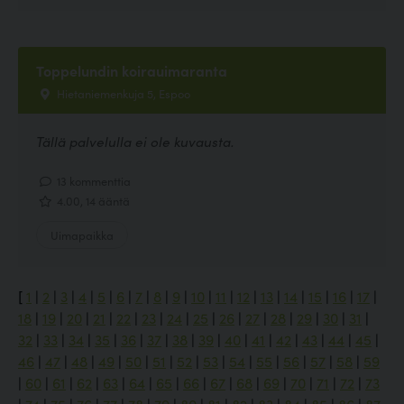
Toppelundin koirauimaranta
Hietaniemenkuja 5, Espoo
Tällä palvelulla ei ole kuvausta.
13 kommenttia
4.00, 14 ääntä
Uimapaikka
[
1
|
2
|
3
|
4
|
5
|
6
|
7
|
8
|
9
|
10
|
11
|
12
|
13
|
14
|
15
|
16
|
17
|
18
|
19
|
20
|
21
|
22
|
23
|
24
|
25
|
26
|
27
|
28
|
29
|
30
|
31
|
32
|
33
|
34
|
35
|
36
|
37
|
38
|
39
|
40
|
41
|
42
|
43
|
44
|
45
|
46
|
47
|
48
|
49
|
50
|
51
|
52
|
53
|
54
|
55
|
56
|
57
|
58
|
59
|
60
|
61
|
62
|
63
|
64
|
65
|
66
|
67
|
68
|
69
|
70
|
71
|
72
|
73