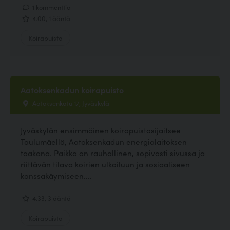
1 kommenttia
4.00, 1 ääntä
Koirapuisto
Aatoksenkadun koirapuisto
Aatoksenkatu 17, Jyväskylä
Jyväskylän ensimmäinen koirapuistosijaitsee
Taulumäellä, Aatoksenkadun energialaitoksen
taakana. Paikka on rauhallinen, sopivasti sivussa ja
riittävän tilava koirien ulkoiluun ja sosiaaliseen
kanssakäymiseen....
4.33, 3 ääntä
Koirapuisto