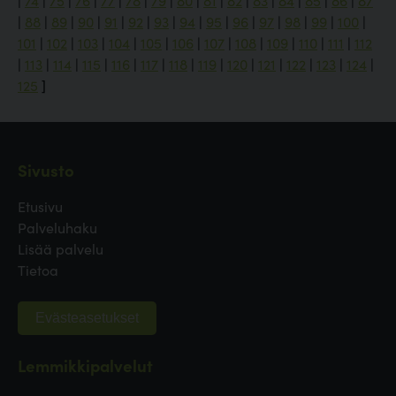
|
74
|
75
|
76
|
77
|
78
|
79
|
80
|
81
|
82
|
83
|
84
|
85
|
86
|
87
|
88
|
89
|
90
|
91
|
92
|
93
|
94
|
95
|
96
|
97
|
98
|
99
|
100
|
101
|
102
|
103
|
104
|
105
|
106
|
107
|
108
|
109
|
110
|
111
|
112
|
113
|
114
|
115
|
116
|
117
|
118
|
119
|
120
|
121
|
122
|
123
|
124
|
125
]
Sivusto
Etusivu
Palveluhaku
Lisää palvelu
Tietoa
Evästeasetukset
Lemmikkipalvelut