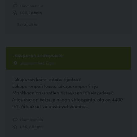
2 kommenttia
4.00, 1 ääntä
Koirapuisto
Lukupuron koirapuisto
Lukupurontie 1, Espoo
Lukupuron koira-aitaus sijaitsee
Lukupuronpuistossa, Lukupuronportin ja
Mankkaanlaaksontien risteyksen läheisyydessä.
Aitauksia on kaksi ja niiden yhteispinta-ala on 4400
m2. Aitaukset valmistuivat vuonna...
5 kommenttia
4.86, 7 ääntä