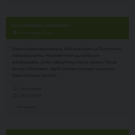
Saarnilaakson koirapuisto
Saarnilaakso, Espoo
Saarnilaaksonpuistossa, Hösmärintien ja Sunantien
risteysalueella. Hösmärintien puolella on
parkkipaikka, josta näköyhteys koira-aitaus. Hyvä
kevyenliikenteen väylä menee suoraan puistoon
Saarniraivion koulun...
1 kommenttia
2.50, 2 ääntä
Koirapuisto