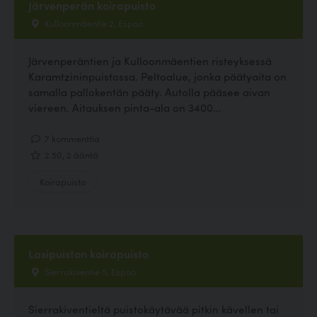
Järvenperän koirapuisto
Kulloonmäentie 2, Espoo
Järvenperäntien ja Kulloonmäentien risteyksessä
Karamtzininpuistossa. Peltoalue, jonka päätyaita on
samalla pallokentän pääty. Autolla pääsee aivan
viereen. Aitauksen pinta-ala on 3400...
7 kommenttia
2.50, 2 ääntä
Koirapuisto
Lasipuiston koirapuisto
Sierrakiventie 5, Espoo
Sierrakiventieltä puistokäytävää pitkin kävellen tai