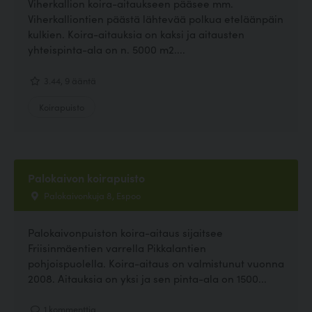
Viherkallion koira-aitaukseen pääsee mm.
Viherkalliontien päästä lähtevää polkua eteläänpäin
kulkien. Koira-aitauksia on kaksi ja aitausten
yhteispinta-ala on n. 5000 m2....
3.44, 9 ääntä
Koirapuisto
Palokaivon koirapuisto
Palokaivonkuja 8, Espoo
Palokaivonpuiston koira-aitaus sijaitsee
Friisinmäentien varrella Pikkalantien
pohjoispuolella. Koira-aitaus on valmistunut vuonna
2008. Aitauksia on yksi ja sen pinta-ala on 1500...
1 kommenttia