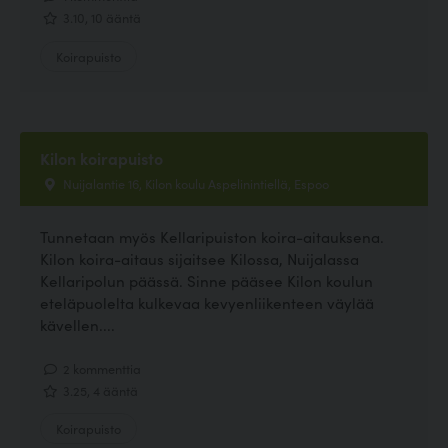
3.10, 10 ääntä
Koirapuisto
Kilon koirapuisto
Nuijalantie 16, Kilon koulu Aspelinintiellä, Espoo
Tunnetaan myös Kellaripuiston koira-aitauksena.
Kilon koira-aitaus sijaitsee Kilossa, Nuijalassa
Kellaripolun päässä. Sinne pääsee Kilon koulun
eteläpuolelta kulkevaa kevyenliikenteen väylää
kävellen....
2 kommenttia
3.25, 4 ääntä
Koirapuisto