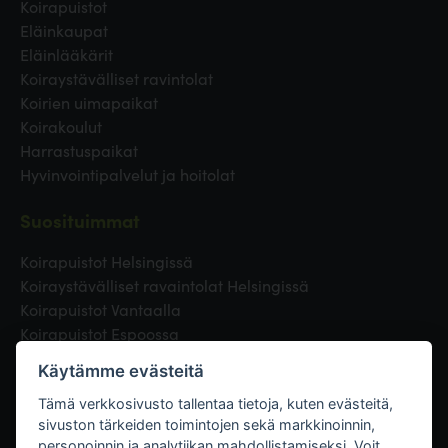
Koirapuistot
Eläinkaupat
Eläinlääkärit
Koiraystävälliset ravintolat
Koirien uimapaikat
Koirakoulut
Harrastuspaikat
Hyvinvointipalvelut ja hoitolat
Suosituimmat
Koirapuistot Helsingissä
Koiraystävälliset ravaintolat Helsingissä
Koirapuistot Vantaalla
Koirapuistot Espoossa
Koirapuistot Turussa
Käytämme evästeitä
Eläinlääkäri Helsingissä
Koirapuistot Tampereella
Tämä verkkosivusto tallentaa tietoja, kuten evästeitä,
sivuston tärkeiden toimintojen sekä markkinoinnin,
personoinnin ja analytiikan mahdollistamiseksi. Voit