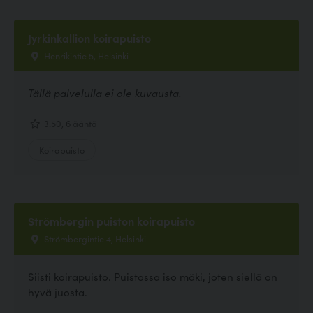
Jyrkinkallion koirapuisto
Henrikintie 5, Helsinki
Tällä palvelulla ei ole kuvausta.
3.50, 6 ääntä
Koirapuisto
Strömbergin puiston koirapuisto
Strömbergintie 4, Helsinki
Siisti koirapuisto. Puistossa iso mäki, joten siellä on
hyvä juosta.