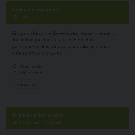
Tuuliniityn koirapuisto
Tuulikuja 3, Espoo
Aitaus on hyvän polkuverkoston varrella keskellä
Tuuliniityn puistoa. Tuulikujalla on lähin
parkkipaikka-alue. Aitauksia on kaksi ja niiden
yhteispinta-ala on 2700...
4 kommenttia
3.60, 5 ääntä
Koirapuisto
Talinhuipun koirapuisto
Poutamäentie 16, Helsinki