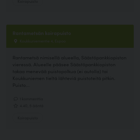
Koirapuisto
Rantametsän koirapuisto
Koukkuniementie 4, Espoo
Rantametsä nimisellä alueella, Säästöpankkiopiston
vieressä. Alueelle pääsee Säästöpankkiopiston
takaa menevää puistopolkua (ei autolla) tai
Koukkuniemen tieltä lähteviä puistoteitä pitkin.
Puisto...
1 kommenttia
4.40, 5 ääntä
Koirapuisto