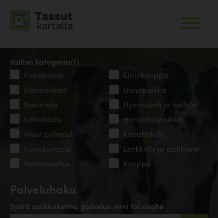
Valitse kategoria(t)
Koirapuisto
Eläinkauppa
Eläinlääkäri
Uimapaikka
Ravintola
Hyvinvointi ja hoitolat
Koirakoulu
Harrastuspaikka
Muut palvelut
Koirahotelli
Koirakuvaaja
Lenkkeily ja patikointi
Koirasovellus
Kauppa
Palveluhaku
Syötä paikkakunta, palvelun nimi tai osoite