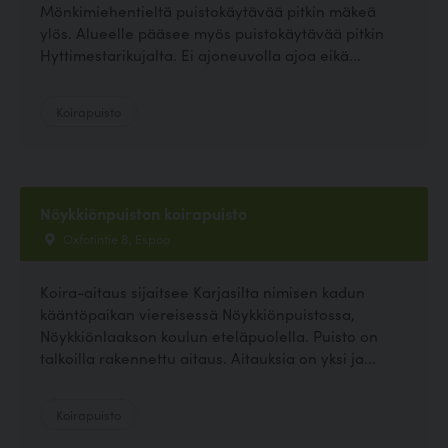
Mönkimiehentieltä puistokäytävää pitkin mäkeä
ylös. Alueelle pääsee myös puistokäytävää pitkin
Hyttimestarikujalta. Ei ajoneuvolla ajoa eikä...
Koirapuisto
Nöykkiönpuiston koirapuisto
Oxfotintie 8, Espoo
Koira-aitaus sijaitsee Karjasilta nimisen kadun
kääntöpaikan viereisessä Nöykkiönpuistossa,
Nöykkiönlaakson koulun eteläpuolella. Puisto on
talkoilla rakennettu aitaus. Aitauksia on yksi ja...
Koirapuisto