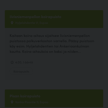
Iivisniemenpellon koirapuisto
Hyljelahdentie 17, Espoo
Kaitaan koira-aitaus sijaitsee Iivisniemenpellon
puistossa polkuverkoston varrella. Pääsy puistoon
käy esim. Hyljelahdentien tai Ankeriaankulman
kautta. Koira-aitauksia on kaksi ja niiden...
4.00, 1 ääntä
Koirapuisto
Pisan koirapuisto
Vanha Pisantie 11, Espoo