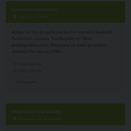
Tuuliniityn koirapuisto
Tuulikuja 3, Espoo
Aitaus on hyvän polkuverkoston varrella keskellä
Tuuliniityn puistoa. Tuulikujalla on lähin
parkkipaikka-alue. Aitauksia on kaksi ja niiden
yhteispinta-ala on 2700...
4 kommenttia
3.60, 5 ääntä
Koirapuisto
Talinhuipun koirapuisto
Poutamäentie 16, Helsinki