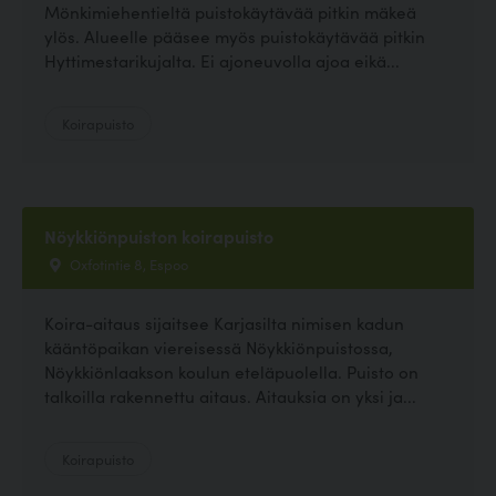
Mönkimiehentieltä puistokäytävää pitkin mäkeä
ylös. Alueelle pääsee myös puistokäytävää pitkin
Hyttimestarikujalta. Ei ajoneuvolla ajoa eikä...
Koirapuisto
Nöykkiönpuiston koirapuisto
Oxfotintie 8, Espoo
Koira-aitaus sijaitsee Karjasilta nimisen kadun
kääntöpaikan viereisessä Nöykkiönpuistossa,
Nöykkiönlaakson koulun eteläpuolella. Puisto on
talkoilla rakennettu aitaus. Aitauksia on yksi ja...
Koirapuisto