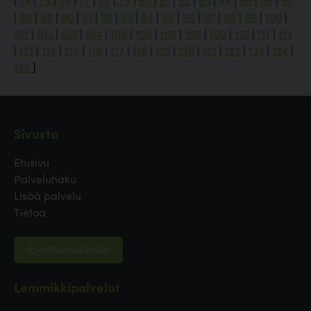
|
74
|
75
|
76
|
77
|
78
|
79
|
80
|
81
|
82
|
83
|
84
|
85
|
86
|
87
|
88
|
89
|
90
|
91
|
92
|
93
|
94
|
95
|
96
|
97
|
98
|
99
|
100
|
101
|
102
|
103
|
104
|
105
|
106
|
107
|
108
|
109
|
110
|
111
|
112
|
113
|
114
|
115
|
116
|
117
|
118
|
119
|
120
|
121
|
122
|
123
|
124
|
125
]
Sivusto
Etusivu
Palveluhaku
Lisää palvelu
Tietoa
Evästeasetukset
Lemmikkipalvelut