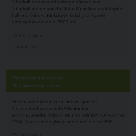
Viherkallion koira-aitaukseen pääsee mm.
Viherkalliontien päästä lähtevää polkua eteläänpäin
kulkien. Koira-aitauksia on kaksi ja aitausten
yhteispinta-ala on n. 5000 m2....
3.44, 9 ääntä
Koirapuisto
Palokaivon koirapuisto
Palokaivonkuja 8, Espoo
Palokaivonpuiston koira-aitaus sijaitsee
Friisinmäentien varrella Pikkalantien
pohjoispuolella. Koira-aitaus on valmistunut vuonna
2008. Aitauksia on yksi ja sen pinta-ala on 1500...
1 kommenttia