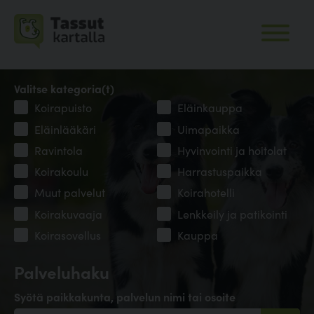
Valitse kategoria(t)
Koirapuisto
Eläinkauppa
Eläinlääkäri
Uimapaikka
Ravintola
Hyvinvointi ja hoitolat
Koirakoulu
Harrastuspaikka
Muut palvelut
Koirahotelli
Koirakuvaaja
Lenkkeily ja patikointi
Koirasovellus
Kauppa
Palveluhaku
Syötä paikkakunta, palvelun nimi tai osoite