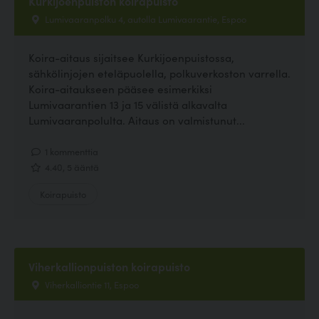
Kurkijoenpuiston koirapuisto
Lumivaaranpolku 4, autolla Lumivaarantie, Espoo
Koira-aitaus sijaitsee Kurkijoenpuistossa,
sähkölinjojen eteläpuolella, polkuverkoston varrella.
Koira-aitaukseen pääsee esimerkiksi
Lumivaarantien 13 ja 15 välistä alkavalta
Lumivaaranpolulta. Aitaus on valmistunut...
1 kommenttia
4.40, 5 ääntä
Koirapuisto
Viherkallionpuiston koirapuisto
Viherkalliontie 11, Espoo