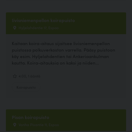
Iivisniemenpellon koirapuisto
Hyljelahdentie 17, Espoo
Kaitaan koira-aitaus sijaitsee Iivisniemenpellon
puistossa polkuverkoston varrella. Pääsy puistoon
käy esim. Hyljelahdentien tai Ankeriaankulman
kautta. Koira-aitauksia on kaksi ja niiden...
4.00, 1 ääntä
Koirapuisto
Pisan koirapuisto
Vanha Pisantie 11, Espoo