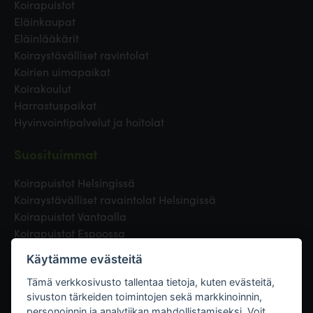
Koirapuistot
Eläinkaupat
Eläinlääkärit
Koiraystävälliset ravintolat
Koirien uimapaikat
Koirakoulut
Harrastuspaikat
Hyvinvointipalvelut ja hoitolat
Suosituimmat
Koirapuistot Helsingissä
Koiraystävälliset ravaintolat Helsingissä
Koirapuistot Vantaalla
Koirapuistot Espoossa
Koirapuistot Turussa
Käytämme evästeitä
Eläinlääkäri Helsingissä
Koirapuistot Tampereella
Tämä verkkosivusto tallentaa tietoja, kuten evästeitä,
sivuston tärkeiden toimintojen sekä markkinoinnin,
personoinnin ja analytiikan mahdollistamiseksi. Voit