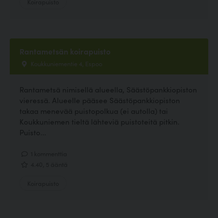
Koirapuisto
Rantametsän koirapuisto
Koukkuniementie 4, Espoo
Rantametsä nimisellä alueella, Säästöpankkiopiston
vieressä. Alueelle pääsee Säästöpankkiopiston
takaa menevää puistopolkua (ei autolla) tai
Koukkuniemen tieltä lähteviä puistoteitä pitkin.
Puisto...
1 kommenttia
4.40, 5 ääntä
Koirapuisto