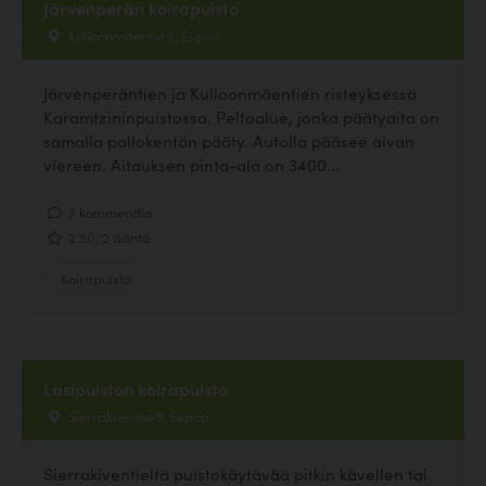
Järvenperän koirapuisto
Kulloonmäentie 2, Espoo
Järvenperäntien ja Kulloonmäentien risteyksessä
Karamtzininpuistossa. Peltoalue, jonka päätyaita on
samalla pallokentän pääty. Autolla pääsee aivan
viereen. Aitauksen pinta-ala on 3400...
7 kommenttia
2.50, 2 ääntä
Koirapuisto
Lasipuiston koirapuisto
Sierrakiventie 5, Espoo
Sierrakiventieltä puistokäytävää pitkin kävellen tai