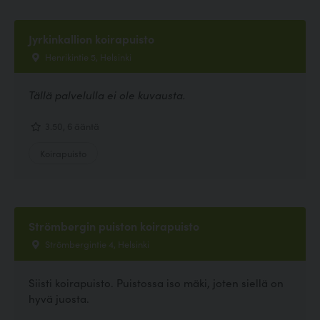
Jyrkinkallion koirapuisto
Henrikintie 5, Helsinki
Tällä palvelulla ei ole kuvausta.
3.50, 6 ääntä
Koirapuisto
Strömbergin puiston koirapuisto
Strömbergintie 4, Helsinki
Siisti koirapuisto. Puistossa iso mäki, joten siellä on
hyvä juosta.