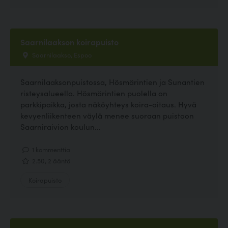
Saarnilaakson koirapuisto
Saarnilaakso, Espoo
Saarnilaaksonpuistossa, Hösmärintien ja Sunantien
risteysalueella. Hösmärintien puolella on
parkkipaikka, josta näköyhteys koira-aitaus. Hyvä
kevyenliikenteen väylä menee suoraan puistoon
Saarniraivion koulun...
1 kommenttia
2.50, 2 ääntä
Koirapuisto