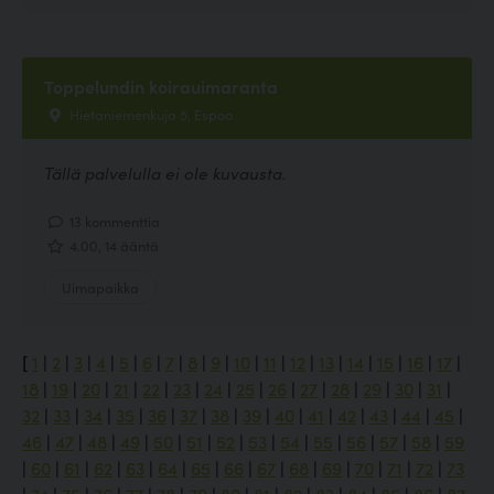
Toppelundin koirauimaranta
Hietaniemenkuja 5, Espoo
Tällä palvelulla ei ole kuvausta.
13 kommenttia
4.00, 14 ääntä
Uimapaikka
[
1
|
2
|
3
|
4
|
5
|
6
|
7
|
8
|
9
|
10
|
11
|
12
|
13
|
14
|
15
|
16
|
17
|
18
|
19
|
20
|
21
|
22
|
23
|
24
|
25
|
26
|
27
|
28
|
29
|
30
|
31
|
32
|
33
|
34
|
35
|
36
|
37
|
38
|
39
|
40
|
41
|
42
|
43
|
44
|
45
|
46
|
47
|
48
|
49
|
50
|
51
|
52
|
53
|
54
|
55
|
56
|
57
|
58
|
59
|
60
|
61
|
62
|
63
|
64
|
65
|
66
|
67
|
68
|
69
|
70
|
71
|
72
|
73