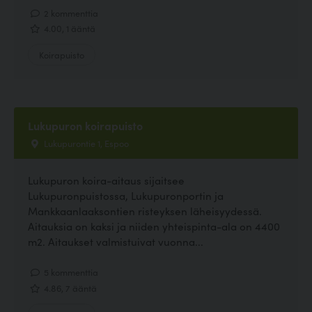
2 kommenttia
4.00, 1 ääntä
Koirapuisto
Lukupuron koirapuisto
Lukupurontie 1, Espoo
Lukupuron koira-aitaus sijaitsee
Lukupuronpuistossa, Lukupuronportin ja
Mankkaanlaaksontien risteyksen läheisyydessä.
Aitauksia on kaksi ja niiden yhteispinta-ala on 4400
m2. Aitaukset valmistuivat vuonna...
5 kommenttia
4.86, 7 ääntä