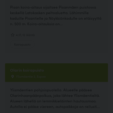
Pisan koira-aitaus sijaitsee Pisanmäen puistossa
keskellä Latokasken peltoaluetta. Lähimmille
kaduille Pisantielle ja Nöykkiönkadulle on etäisyyttä
n. 500 m. Koira-aitauksia on...
4.17, 12 ääntä
Koirapuisto
Olarin koirapuisto
Ylismäentie 2, Espoo
Ylismäentien pohjoispuolella. Alueelle pääsee
Olarinhaanpäänpolkua, joka lähtee Ylismäentieltä.
Alueen lähellä on lemmikkieläinten hautausmaa.
Autolla ei pääse viereen, autopaikkoja on reilusti...