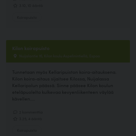
3.10, 10 ääntä
Koirapuisto
Kilon koirapuisto
Nuijalantie 16, Kilon koulu Aspelinintiellä, Espoo
Tunnetaan myös Kellaripuiston koira-aitauksena.
Kilon koira-aitaus sijaitsee Kilossa, Nuijalassa
Kellaripolun päässä. Sinne pääsee Kilon koulun
eteläpuolelta kulkevaa kevyenliikenteen väylää
kävellen....
2 kommenttia
3.25, 4 ääntä
Koirapuisto