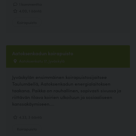
1 kommenttia
4.00, 1 ääntä
Koirapuisto
Aatoksenkadun koirapuisto
Aatoksenkatu 17, Jyväskylä
Jyväskylän ensimmäinen koirapuistosijaitsee
Taulumäellä, Aatoksenkadun energialaitoksen
taakana. Paikka on rauhallinen, sopivasti sivussa ja
riittävän tilava koirien ulkoiluun ja sosiaaliseen
kanssakäymiseen....
4.33, 3 ääntä
Koirapuisto