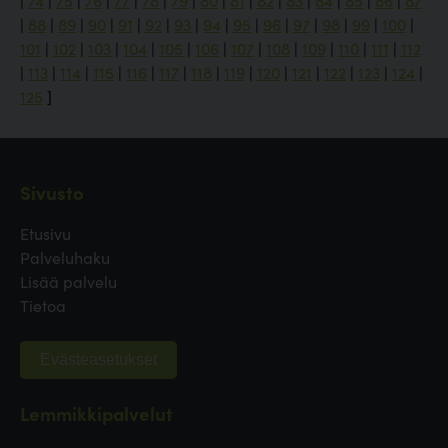
|
74
|
75
|
76
|
77
|
78
|
79
|
80
|
81
|
82
|
83
|
84
|
85
|
86
|
87
|
88
|
89
|
90
|
91
|
92
|
93
|
94
|
95
|
96
|
97
|
98
|
99
|
100
|
101
|
102
|
103
|
104
|
105
|
106
|
107
|
108
|
109
|
110
|
111
|
112
|
113
|
114
|
115
|
116
|
117
|
118
|
119
|
120
|
121
|
122
|
123
|
124
|
125
]
Sivusto
Etusivu
Palveluhaku
Lisää palvelu
Tietoa
Evästeasetukset
Lemmikkipalvelut