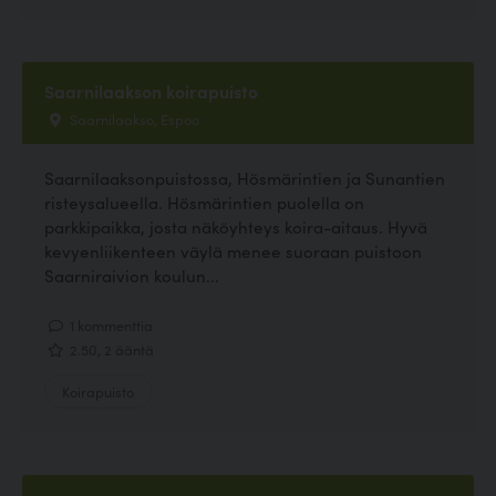
Saarnilaakson koirapuisto
Saarnilaakso, Espoo
Saarnilaaksonpuistossa, Hösmärintien ja Sunantien
risteysalueella. Hösmärintien puolella on
parkkipaikka, josta näköyhteys koira-aitaus. Hyvä
kevyenliikenteen väylä menee suoraan puistoon
Saarniraivion koulun...
1 kommenttia
2.50, 2 ääntä
Koirapuisto