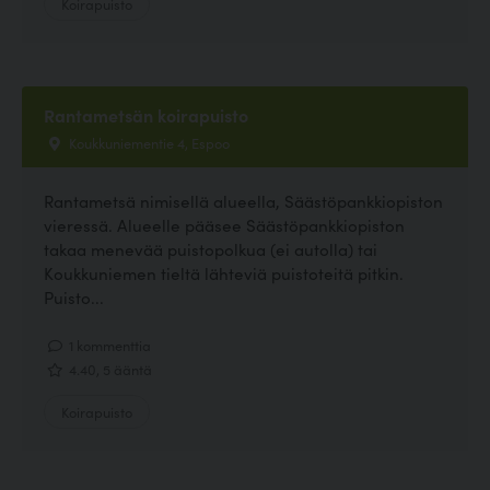
Koirapuisto
Rantametsän koirapuisto
Koukkuniementie 4, Espoo
Rantametsä nimisellä alueella, Säästöpankkiopiston
vieressä. Alueelle pääsee Säästöpankkiopiston
takaa menevää puistopolkua (ei autolla) tai
Koukkuniemen tieltä lähteviä puistoteitä pitkin.
Puisto...
1 kommenttia
4.40, 5 ääntä
Koirapuisto