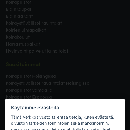
Koirapuistot
Eläinkaupat
Eläinlääkärit
Koiraystävälliset ravintolat
Koirien uimapaikat
Koirakoulut
Harrastuspaikat
Hyvinvointipalvelut ja hoitolat
Suosituimmat
Koirapuistot Helsingissä
Koiraystävälliset ravaintolat Helsingissä
Koirapuistot Vantaalla
Koirapuistot Espoossa
Koirapuistot Turussa
Käytämme evästeitä
Eläinlääkäri Helsingissä
Koirapuistot Tampereella
Tämä verkkosivusto tallentaa tietoja, kuten evästeitä,
sivuston tärkeiden toimintojen sekä markkinoinnin,
personoinnin ja analytiikan mahdollistamiseksi. Voit