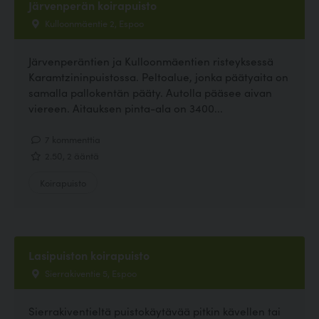
Järvenperän koirapuisto
Kulloonmäentie 2, Espoo
Järvenperäntien ja Kulloonmäentien risteyksessä
Karamtzininpuistossa. Peltoalue, jonka päätyaita on
samalla pallokentän pääty. Autolla pääsee aivan
viereen. Aitauksen pinta-ala on 3400...
7 kommenttia
2.50, 2 ääntä
Koirapuisto
Lasipuiston koirapuisto
Sierrakiventie 5, Espoo
Sierrakiventieltä puistokäytävää pitkin kävellen tai