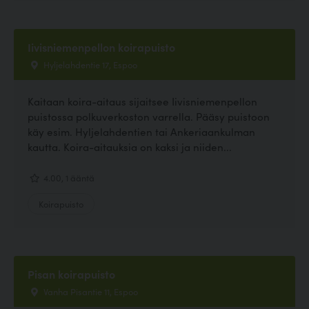
Iivisniemenpellon koirapuisto
Hyljelahdentie 17, Espoo
Kaitaan koira-aitaus sijaitsee Iivisniemenpellon
puistossa polkuverkoston varrella. Pääsy puistoon
käy esim. Hyljelahdentien tai Ankeriaankulman
kautta. Koira-aitauksia on kaksi ja niiden...
4.00, 1 ääntä
Koirapuisto
Pisan koirapuisto
Vanha Pisantie 11, Espoo