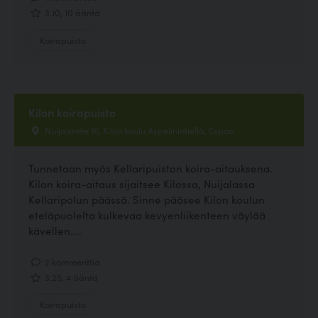
3.10, 10 ääntä
Koirapuisto
Kilon koirapuisto
Nuijalantie 16, Kilon koulu Aspelinintiellä, Espoo
Tunnetaan myös Kellaripuiston koira-aitauksena.
Kilon koira-aitaus sijaitsee Kilossa, Nuijalassa
Kellaripolun päässä. Sinne pääsee Kilon koulun
eteläpuolelta kulkevaa kevyenliikenteen väylää
kävellen....
2 kommenttia
3.25, 4 ääntä
Koirapuisto