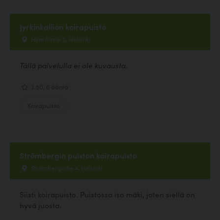
Jyrkinkallion koirapuisto
Henrikintie 5, Helsinki
Tällä palvelulla ei ole kuvausta.
3.50, 6 ääntä
Koirapuisto
Strömbergin puiston koirapuisto
Strömbergintie 4, Helsinki
Siisti koirapuisto. Puistossa iso mäki, joten siellä on
hyvä juosta.