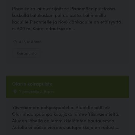
Pisan koira-aitaus sijaitsee Pisanmäen puistossa
keskellä Latokasken peltoaluetta. Lähimmille
kaduille Pisantielle ja Nöykkiönkadulle on etäisyyttä
n. 500 m. Koira-aitauksia on...
4.17, 12 ääntä
Koirapuisto
Olarin koirapuisto
Ylismäentie 2, Espoo
Ylismäentien pohjoispuolella. Alueelle pääsee
Olarinhaanpäänpolkua, joka lähtee Ylismäentieltä.
Alueen lähellä on lemmikkieläinten hautausmaa.
Autolla ei pääse viereen, autopaikkoja on reilusti...