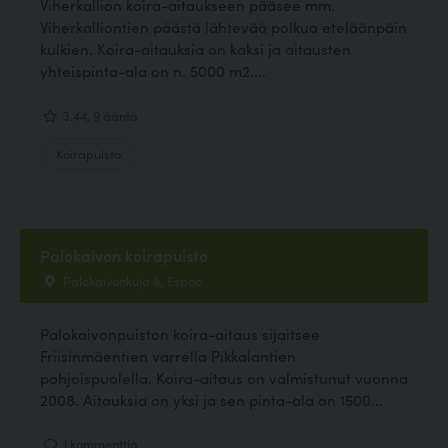
Viherkallion koira-aitaukseen pääsee mm.
Viherkalliontien päästä lähtevää polkua eteläänpäin
kulkien. Koira-aitauksia on kaksi ja aitausten
yhteispinta-ala on n. 5000 m2....
3.44, 9 ääntä
Koirapuisto
Palokaivon koirapuisto
Palokaivonkuja 8, Espoo
Palokaivonpuiston koira-aitaus sijaitsee
Friisinmäentien varrella Pikkalantien
pohjoispuolella. Koira-aitaus on valmistunut vuonna
2008. Aitauksia on yksi ja sen pinta-ala on 1500...
1 kommenttia