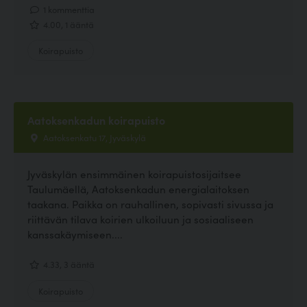
1 kommenttia
4.00, 1 ääntä
Koirapuisto
Aatoksenkadun koirapuisto
Aatoksenkatu 17, Jyväskylä
Jyväskylän ensimmäinen koirapuistosijaitsee
Taulumäellä, Aatoksenkadun energialaitoksen
taakana. Paikka on rauhallinen, sopivasti sivussa ja
riittävän tilava koirien ulkoiluun ja sosiaaliseen
kanssakäymiseen....
4.33, 3 ääntä
Koirapuisto