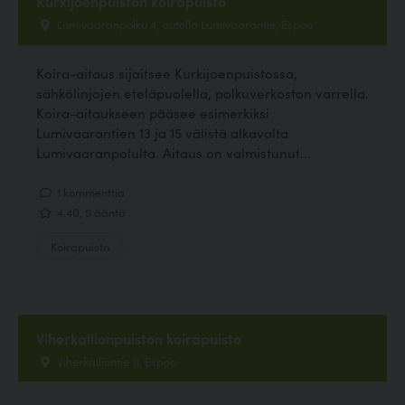
Kurkijoenpuiston koirapuisto
Lumivaaranpolku 4, autolla Lumivaarantie, Espoo
Koira-aitaus sijaitsee Kurkijoenpuistossa,
sähkölinjojen eteläpuolella, polkuverkoston varrella.
Koira-aitaukseen pääsee esimerkiksi
Lumivaarantien 13 ja 15 välistä alkavalta
Lumivaaranpolulta. Aitaus on valmistunut...
1 kommenttia
4.40, 5 ääntä
Koirapuisto
Viherkallionpuiston koirapuisto
Viherkalliontie 11, Espoo