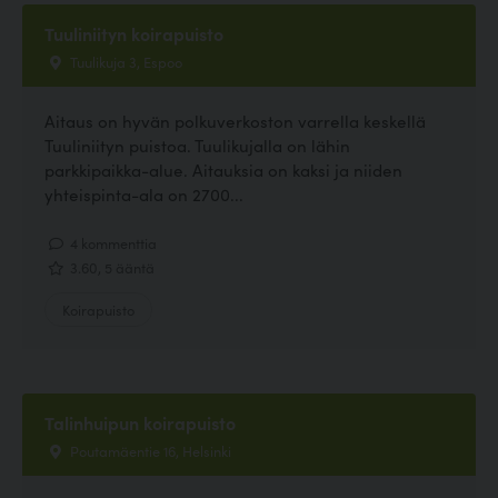
Tuuliniityn koirapuisto
Tuulikuja 3, Espoo
Aitaus on hyvän polkuverkoston varrella keskellä
Tuuliniityn puistoa. Tuulikujalla on lähin
parkkipaikka-alue. Aitauksia on kaksi ja niiden
yhteispinta-ala on 2700...
4 kommenttia
3.60, 5 ääntä
Koirapuisto
Talinhuipun koirapuisto
Poutamäentie 16, Helsinki