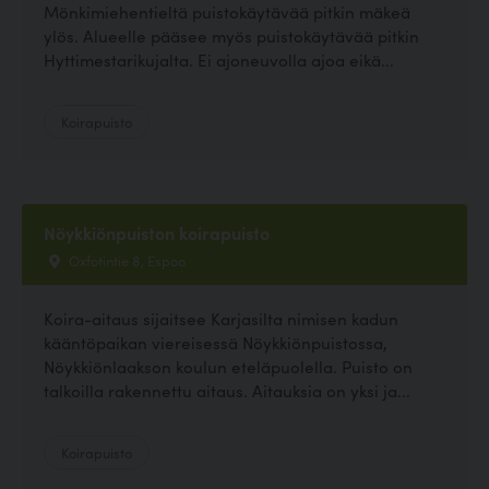
Mönkimiehentieltä puistokäytävää pitkin mäkeä
ylös. Alueelle pääsee myös puistokäytävää pitkin
Hyttimestarikujalta. Ei ajoneuvolla ajoa eikä...
Koirapuisto
Nöykkiönpuiston koirapuisto
Oxfotintie 8, Espoo
Koira-aitaus sijaitsee Karjasilta nimisen kadun
kääntöpaikan viereisessä Nöykkiönpuistossa,
Nöykkiönlaakson koulun eteläpuolella. Puisto on
talkoilla rakennettu aitaus. Aitauksia on yksi ja...
Koirapuisto