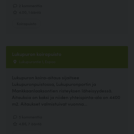
2 kommenttia
4.00, 1 ääntä
Koirapuisto
Lukupuron koirapuisto
Lukupurontie 1, Espoo
Lukupuron koira-aitaus sijaitsee
Lukupuronpuistossa, Lukupuronportin ja
Mankkaanlaaksontien risteyksen läheisyydessä.
Aitauksia on kaksi ja niiden yhteispinta-ala on 4400
m2. Aitaukset valmistuivat vuonna...
5 kommenttia
4.86, 7 ääntä