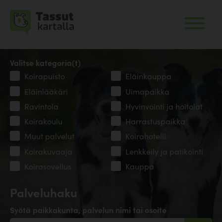
Valitse kategoria(t)
Koirapuisto
Eläinkauppa
Eläinlääkäri
Uimapaikka
Ravintola
Hyvinvointi ja hoitolat
Koirakoulu
Harrastuspaikka
Muut palvelut
Koirahotelli
Koirakuvaaja
Lenkkeily ja patikointi
Koirasovellus
Kauppa
Palveluhaku
Syötä paikkakunta, palvelun nimi tai osoite