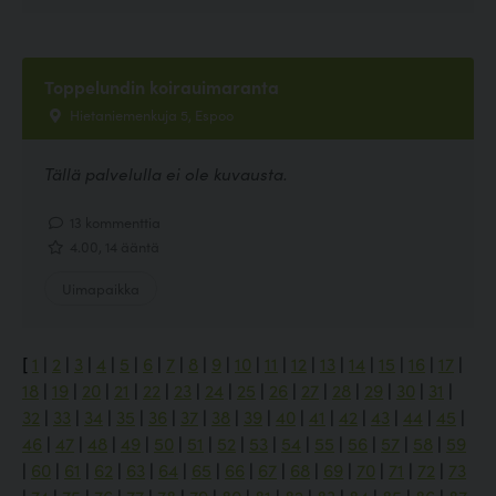
Toppelundin koirauimaranta
Hietaniemenkuja 5, Espoo
Tällä palvelulla ei ole kuvausta.
13 kommenttia
4.00, 14 ääntä
Uimapaikka
[
1
|
2
|
3
|
4
|
5
|
6
|
7
|
8
|
9
|
10
|
11
|
12
|
13
|
14
|
15
|
16
|
17
|
18
|
19
|
20
|
21
|
22
|
23
|
24
|
25
|
26
|
27
|
28
|
29
|
30
|
31
|
32
|
33
|
34
|
35
|
36
|
37
|
38
|
39
|
40
|
41
|
42
|
43
|
44
|
45
|
46
|
47
|
48
|
49
|
50
|
51
|
52
|
53
|
54
|
55
|
56
|
57
|
58
|
59
|
60
|
61
|
62
|
63
|
64
|
65
|
66
|
67
|
68
|
69
|
70
|
71
|
72
|
73