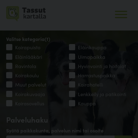
Valitse kategoria(t)
Koirapuisto
Eläinkauppa
Eläinlääkäri
Uimapaikka
Ravintola
Hyvinvointi ja hoitolat
Koirakoulu
Harrastuspaikka
Muut palvelut
Koirahotelli
Koirakuvaaja
Lenkkeily ja patikointi
Koirasovellus
Kauppa
Palveluhaku
Syötä paikkakunta, palvelun nimi tai osoite