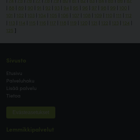
|
74
|
75
|
76
|
77
|
78
|
79
|
80
|
81
|
82
|
83
|
84
|
85
|
86
|
87
|
88
|
89
|
90
|
91
|
92
|
93
|
94
|
95
|
96
|
97
|
98
|
99
|
100
|
101
|
102
|
103
|
104
|
105
|
106
|
107
|
108
|
109
|
110
|
111
|
112
|
113
|
114
|
115
|
116
|
117
|
118
|
119
|
120
|
121
|
122
|
123
|
124
|
125
]
Sivusto
Etusivu
Palveluhaku
Lisää palvelu
Tietoa
Evästeasetukset
Lemmikkipalvelut