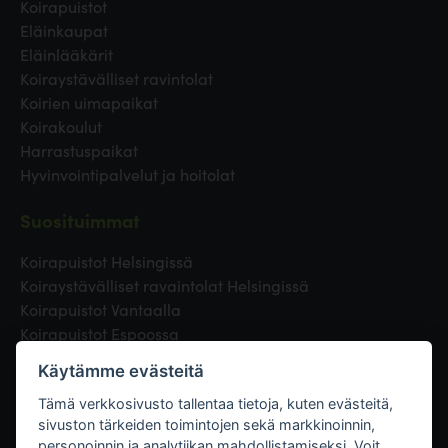
Koirapuistot
Eläinkaupat
Eläinlääkärit
Koiraystävälliset ravintolat
Koirien uimapaikat
Koirakoulut
Harrastuspaikat
Hyvinvointipalvelut ja hoitolat
Suosituimmat
Koirapuistot Helsingissä
Koiraystävälliset ravaintolat Helsingissä
Koirapuistot Vantaalla
Koirapuistot Espoossa
Koirapuistot Turussa
Käytämme evästeitä
Eläinlääkäri Helsingissä
Koirapuistot Tampereella
Tämä verkkosivusto tallentaa tietoja, kuten evästeitä,
sivuston tärkeiden toimintojen sekä markkinoinnin,
personoinnin ja analytiikan mahdollistamiseksi. Voit