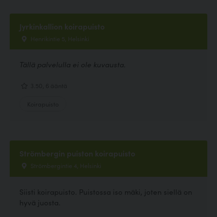
Jyrkinkallion koirapuisto
Henrikintie 5, Helsinki
Tällä palvelulla ei ole kuvausta.
3.50, 6 ääntä
Koirapuisto
Strömbergin puiston koirapuisto
Strömbergintie 4, Helsinki
Siisti koirapuisto. Puistossa iso mäki, joten siellä on
hyvä juosta.