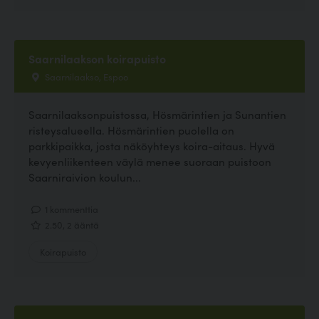
Saarnilaakson koirapuisto
Saarnilaakso, Espoo
Saarnilaaksonpuistossa, Hösmärintien ja Sunantien
risteysalueella. Hösmärintien puolella on
parkkipaikka, josta näköyhteys koira-aitaus. Hyvä
kevyenliikenteen väylä menee suoraan puistoon
Saarniraivion koulun...
1 kommenttia
2.50, 2 ääntä
Koirapuisto