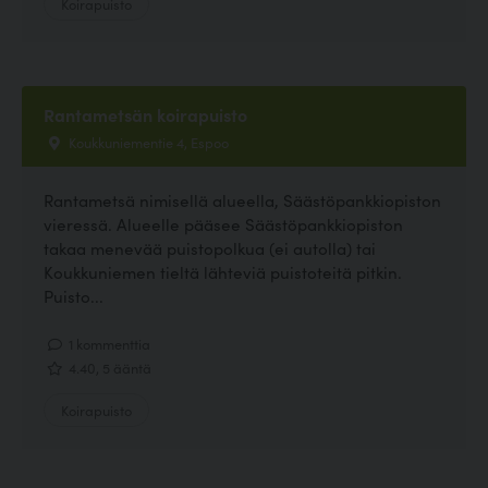
Koirapuisto
Rantametsän koirapuisto
Koukkuniementie 4, Espoo
Rantametsä nimisellä alueella, Säästöpankkiopiston
vieressä. Alueelle pääsee Säästöpankkiopiston
takaa menevää puistopolkua (ei autolla) tai
Koukkuniemen tieltä lähteviä puistoteitä pitkin.
Puisto...
1 kommenttia
4.40, 5 ääntä
Koirapuisto