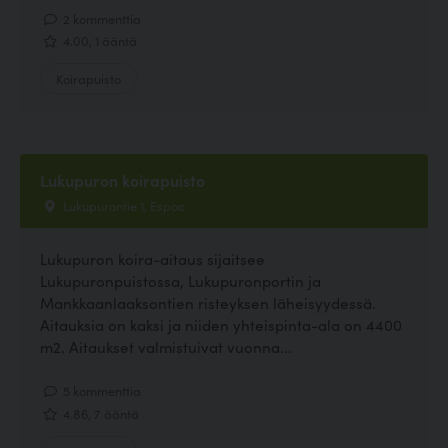
2 kommenttia
4.00, 1 ääntä
Koirapuisto
Lukupuron koirapuisto
Lukupurontie 1, Espoo
Lukupuron koira-aitaus sijaitsee
Lukupuronpuistossa, Lukupuronportin ja
Mankkaanlaaksontien risteyksen läheisyydessä.
Aitauksia on kaksi ja niiden yhteispinta-ala on 4400
m2. Aitaukset valmistuivat vuonna...
5 kommenttia
4.86, 7 ääntä