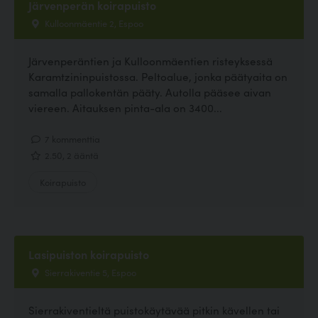
Järvenperän koirapuisto
Kulloonmäentie 2, Espoo
Järvenperäntien ja Kulloonmäentien risteyksessä
Karamtzininpuistossa. Peltoalue, jonka päätyaita on
samalla pallokentän pääty. Autolla pääsee aivan
viereen. Aitauksen pinta-ala on 3400...
7 kommenttia
2.50, 2 ääntä
Koirapuisto
Lasipuiston koirapuisto
Sierrakiventie 5, Espoo
Sierrakiventieltä puistokäytävää pitkin kävellen tai