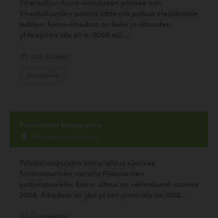
Viherkallion koira-aitaukseen pääsee mm.
Viherkalliontien päästä lähtevää polkua eteläänpäin
kulkien. Koira-aitauksia on kaksi ja aitausten
yhteispinta-ala on n. 5000 m2....
3.44, 9 ääntä
Koirapuisto
Palokaivon koirapuisto
Palokaivonkuja 8, Espoo
Palokaivonpuiston koira-aitaus sijaitsee
Friisinmäentien varrella Pikkalantien
pohjoispuolella. Koira-aitaus on valmistunut vuonna
2008. Aitauksia on yksi ja sen pinta-ala on 1500...
1 kommenttia