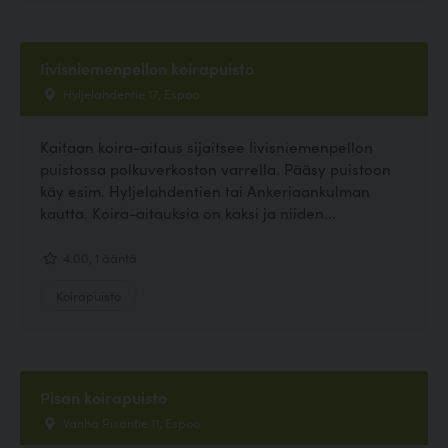
Iivisniemenpellon koirapuisto
Hyljelahdentie 17, Espoo
Kaitaan koira-aitaus sijaitsee Iivisniemenpellon
puistossa polkuverkoston varrella. Pääsy puistoon
käy esim. Hyljelahdentien tai Ankeriaankulman
kautta. Koira-aitauksia on kaksi ja niiden...
4.00, 1 ääntä
Koirapuisto
Pisan koirapuisto
Vanha Pisantie 11, Espoo