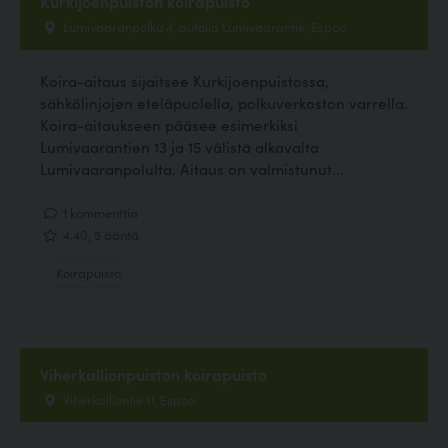
Kurkijoenpuiston koirapuisto
Lumivaaranpolku 4, autolla Lumivaarantie, Espoo
Koira-aitaus sijaitsee Kurkijoenpuistossa,
sähkölinjojen eteläpuolella, polkuverkoston varrella.
Koira-aitaukseen pääsee esimerkiksi
Lumivaarantien 13 ja 15 välistä alkavalta
Lumivaaranpolulta. Aitaus on valmistunut...
1 kommenttia
4.40, 5 ääntä
Koirapuisto
Viherkallionpuiston koirapuisto
Viherkalliontie 11, Espoo