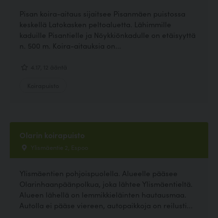
Pisan koira-aitaus sijaitsee Pisanmäen puistossa
keskellä Latokasken peltoaluetta. Lähimmille
kaduille Pisantielle ja Nöykkiönkadulle on etäisyyttä
n. 500 m. Koira-aitauksia on...
4.17, 12 ääntä
Koirapuisto
Olarin koirapuisto
Ylismäentie 2, Espoo
Ylismäentien pohjoispuolella. Alueelle pääsee
Olarinhaanpäänpolkua, joka lähtee Ylismäentieltä.
Alueen lähellä on lemmikkieläinten hautausmaa.
Autolla ei pääse viereen, autopaikkoja on reilusti...