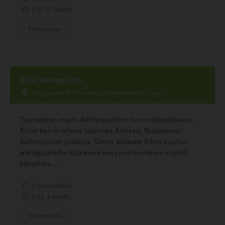
3.10, 10 ääntä
Koirapuisto
Kilon koirapuisto
Nuijalantie 16, Kilon koulu Aspelinintiellä, Espoo
Tunnetaan myös Kellaripuiston koira-aitauksena.
Kilon koira-aitaus sijaitsee Kilossa, Nuijalassa
Kellaripolun päässä. Sinne pääsee Kilon koulun
eteläpuolelta kulkevaa kevyenliikenteen väylää
kävellen....
2 kommenttia
3.25, 4 ääntä
Koirapuisto