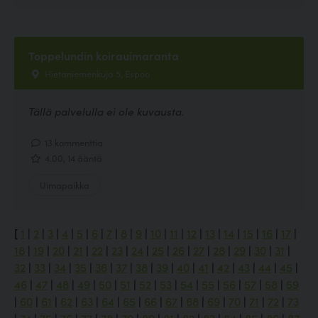
Toppelundin koirauimaranta
Hietaniemenkuja 5, Espoo
Tällä palvelulla ei ole kuvausta.
13 kommenttia
4.00, 14 ääntä
Uimapaikka
[
1
|
2
|
3
|
4
|
5
|
6
|
7
|
8
|
9
|
10
|
11
|
12
|
13
|
14
|
15
|
16
|
17
|
18
|
19
|
20
|
21
|
22
|
23
|
24
|
25
|
26
|
27
|
28
|
29
|
30
|
31
|
32
|
33
|
34
|
35
|
36
|
37
|
38
|
39
|
40
|
41
|
42
|
43
|
44
|
45
|
46
|
47
|
48
|
49
|
50
|
51
|
52
|
53
|
54
|
55
|
56
|
57
|
58
|
59
|
60
|
61
|
62
|
63
|
64
|
65
|
66
|
67
|
68
|
69
|
70
|
71
|
72
|
73