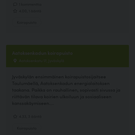
1 kommenttia
4.00, 1 ääntä
Koirapuisto
Aatoksenkadun koirapuisto
Aatoksenkatu 17, Jyväskylä
Jyväskylän ensimmäinen koirapuistosijaitsee
Taulumäellä, Aatoksenkadun energialaitoksen
taakana. Paikka on rauhallinen, sopivasti sivussa ja
riittävän tilava koirien ulkoiluun ja sosiaaliseen
kanssakäymiseen....
4.33, 3 ääntä
Koirapuisto