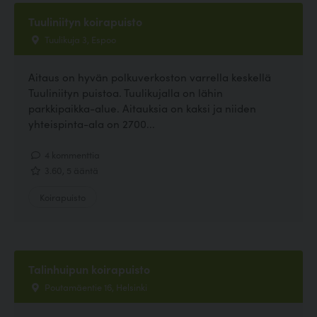
Tuuliniityn koirapuisto
Tuulikuja 3, Espoo
Aitaus on hyvän polkuverkoston varrella keskellä
Tuuliniityn puistoa. Tuulikujalla on lähin
parkkipaikka-alue. Aitauksia on kaksi ja niiden
yhteispinta-ala on 2700...
4 kommenttia
3.60, 5 ääntä
Koirapuisto
Talinhuipun koirapuisto
Poutamäentie 16, Helsinki