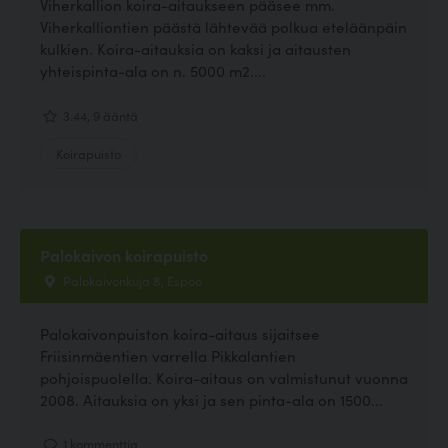
Viherkallion koira-aitaukseen pääsee mm.
Viherkalliontien päästä lähtevää polkua eteläänpäin
kulkien. Koira-aitauksia on kaksi ja aitausten
yhteispinta-ala on n. 5000 m2....
3.44, 9 ääntä
Koirapuisto
Palokaivon koirapuisto
Palokaivonkuja 8, Espoo
Palokaivonpuiston koira-aitaus sijaitsee
Friisinmäentien varrella Pikkalantien
pohjoispuolella. Koira-aitaus on valmistunut vuonna
2008. Aitauksia on yksi ja sen pinta-ala on 1500...
1 kommenttia