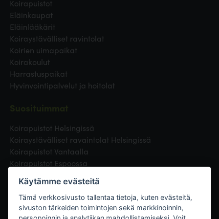
Koirapuistot
Eläinkaupat
Eläinlääkärit
Koiraystävälliset ravintolat
Koirien uimapaikat
Koirakoulut
Harrastuspaikat
Hyvinvointipalvelut ja hoitolat
Suosituimmat
Koirapuistot Helsingissä
Koiraystävälliset ravaintolat Helsingissä
Koirapuistot Vantaalla
Koirapuistot Espoossa
Koirapuistot Turussa
Käytämme evästeitä
Eläinlääkäri Helsingissä
Koirapuistot Tampereella
Tämä verkkosivusto tallentaa tietoja, kuten evästeitä,
sivuston tärkeiden toimintojen sekä markkinoinnin,
personoinnin ja analytiikan mahdollistamiseksi. Voit