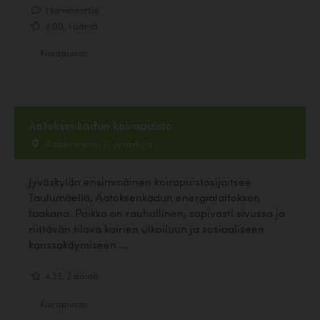
1 kommenttia
4.00, 1 ääntä
Koirapuisto
Aatoksenkadun koirapuisto
Aatoksenkatu 17, Jyväskylä
Jyväskylän ensimmäinen koirapuistosijaitsee
Taulumäellä, Aatoksenkadun energialaitoksen
taakana. Paikka on rauhallinen, sopivasti sivussa ja
riittävän tilava koirien ulkoiluun ja sosiaaliseen
kanssakäymiseen....
4.33, 3 ääntä
Koirapuisto