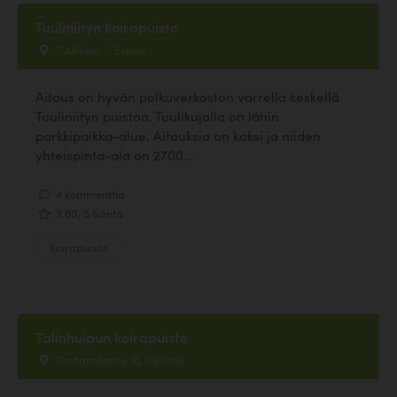
Tuuliniityn koirapuisto
Tuulikuja 3, Espoo
Aitaus on hyvän polkuverkoston varrella keskellä
Tuuliniityn puistoa. Tuulikujalla on lähin
parkkipaikka-alue. Aitauksia on kaksi ja niiden
yhteispinta-ala on 2700...
4 kommenttia
3.60, 5 ääntä
Koirapuisto
Talinhuipun koirapuisto
Poutamäentie 16, Helsinki