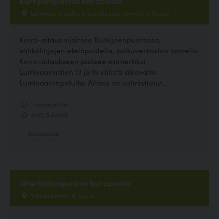
Kurkijoenpuiston koirapuisto
Lumivaaranpolku 4, autolla Lumivaarantie, Espoo
Koira-aitaus sijaitsee Kurkijoenpuistossa,
sähkölinjojen eteläpuolella, polkuverkoston varrella.
Koira-aitaukseen pääsee esimerkiksi
Lumivaarantien 13 ja 15 välistä alkavalta
Lumivaaranpolulta. Aitaus on valmistunut...
1 kommenttia
4.40, 5 ääntä
Koirapuisto
Viherkallionpuiston koirapuisto
Viherkalliontie 11, Espoo