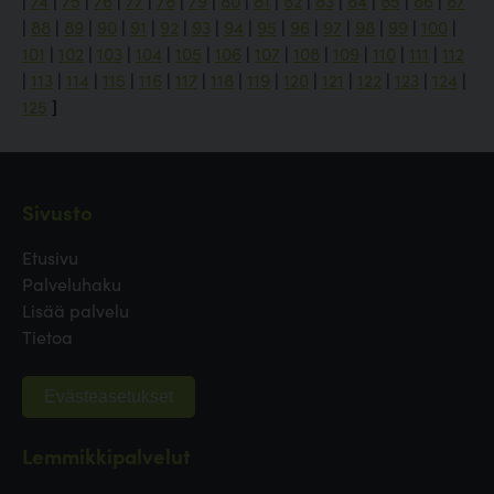
|
74
|
75
|
76
|
77
|
78
|
79
|
80
|
81
|
82
|
83
|
84
|
85
|
86
|
87
|
88
|
89
|
90
|
91
|
92
|
93
|
94
|
95
|
96
|
97
|
98
|
99
|
100
|
101
|
102
|
103
|
104
|
105
|
106
|
107
|
108
|
109
|
110
|
111
|
112
|
113
|
114
|
115
|
116
|
117
|
118
|
119
|
120
|
121
|
122
|
123
|
124
|
125
]
Sivusto
Etusivu
Palveluhaku
Lisää palvelu
Tietoa
Evästeasetukset
Lemmikkipalvelut