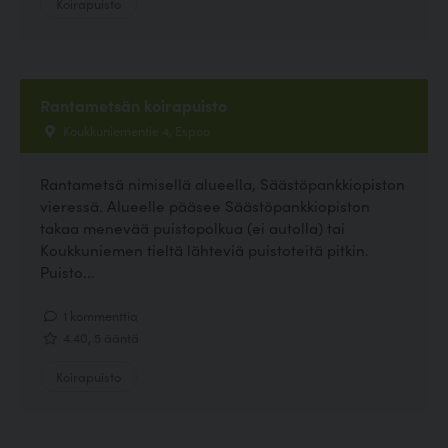
Koirapuisto
Rantametsän koirapuisto
Koukkuniementie 4, Espoo
Rantametsä nimisellä alueella, Säästöpankkiopiston
vieressä. Alueelle pääsee Säästöpankkiopiston
takaa menevää puistopolkua (ei autolla) tai
Koukkuniemen tieltä lähteviä puistoteitä pitkin.
Puisto...
1 kommenttia
4.40, 5 ääntä
Koirapuisto