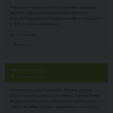
Pisan koira-aitaus sijaitsee Pisanmäen puistossa
keskellä Latokasken peltoaluetta. Lähimmille
kaduille Pisantielle ja Nöykkiönkadulle on etäisyyttä
n. 500 m. Koira-aitauksia on...
4.17, 12 ääntä
Koirapuisto
Olarin koirapuisto
Ylismäentie 2, Espoo
Ylismäentien pohjoispuolella. Alueelle pääsee
Olarinhaanpäänpolkua, joka lähtee Ylismäentieltä.
Alueen lähellä on lemmikkieläinten hautausmaa.
Autolla ei pääse viereen, autopaikkoja on reilusti...