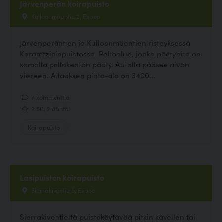
Järvenperän koirapuisto
Kulloonmäentie 2, Espoo
Järvenperäntien ja Kulloonmäentien risteyksessä
Karamtzininpuistossa. Peltoalue, jonka päätyaita on
samalla pallokentän pääty. Autolla pääsee aivan
viereen. Aitauksen pinta-ala on 3400...
7 kommenttia
2.50, 2 ääntä
Koirapuisto
Lasipuiston koirapuisto
Sierrakiventie 5, Espoo
Sierrakiventieltä puistokäytävää pitkin kävellen tai