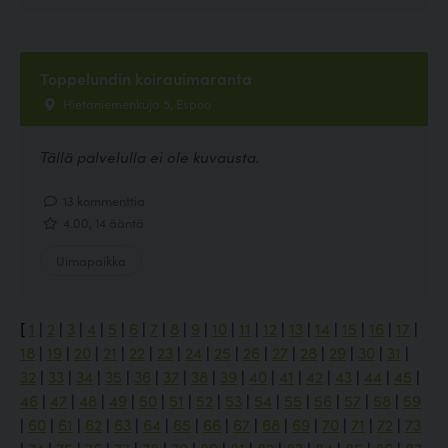
Toppelundin koirauimaranta
Hietaniemenkuja 5, Espoo
Tällä palvelulla ei ole kuvausta.
13 kommenttia
4.00, 14 ääntä
Uimapaikka
[
1
|
2
|
3
|
4
|
5
|
6
|
7
|
8
|
9
|
10
|
11
|
12
|
13
|
14
|
15
|
16
|
17
|
18
|
19
|
20
|
21
|
22
|
23
|
24
|
25
|
26
|
27
|
28
|
29
|
30
|
31
|
32
|
33
|
34
|
35
|
36
|
37
|
38
|
39
|
40
|
41
|
42
|
43
|
44
|
45
|
46
|
47
|
48
|
49
|
50
|
51
|
52
|
53
|
54
|
55
|
56
|
57
|
58
|
59
|
60
|
61
|
62
|
63
|
64
|
65
|
66
|
67
|
68
|
69
|
70
|
71
|
72
|
73