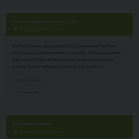
Iivisniemenpellon koirapuisto
Hyljelahdentie 17, Espoo
Kaitaan koira-aitaus sijaitsee Iivisniemenpellon
puistossa polkuverkoston varrella. Pääsy puistoon
käy esim. Hyljelahdentien tai Ankeriaankulman
kautta. Koira-aitauksia on kaksi ja niiden...
4.00, 1 ääntä
Koirapuisto
Pisan koirapuisto
Vanha Pisantie 11, Espoo