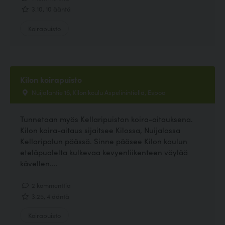
3.10, 10 ääntä
Koirapuisto
Kilon koirapuisto
Nuijalantie 16, Kilon koulu Aspelinintiellä, Espoo
Tunnetaan myös Kellaripuiston koira-aitauksena.
Kilon koira-aitaus sijaitsee Kilossa, Nuijalassa
Kellaripolun päässä. Sinne pääsee Kilon koulun
eteläpuolelta kulkevaa kevyenliikenteen väylää
kävellen....
2 kommenttia
3.25, 4 ääntä
Koirapuisto