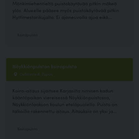
Mönkimiehentieltä puistokäytävää pitkin mäkeä
ylös. Alueelle pääsee myös puistokäytävää pitkin
Hyttimestarikujalta. Ei ajoneuvolla ajoa eikä...
Koirapuisto
Nöykkiönpuiston koirapuisto
Oxfotintie 8, Espoo
Koira-aitaus sijaitsee Karjasilta nimisen kadun
kääntöpaikan viereisessä Nöykkiönpuistossa,
Nöykkiönlaakson koulun eteläpuolella. Puisto on
talkoilla rakennettu aitaus. Aitauksia on yksi ja...
Koirapuisto