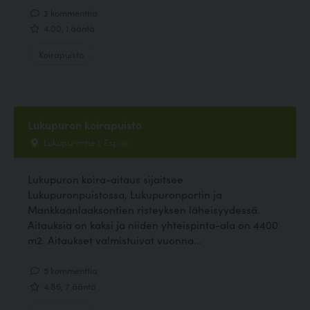
2 kommenttia
4.00, 1 ääntä
Koirapuisto
Lukupuron koirapuisto
Lukupurontie 1, Espoo
Lukupuron koira-aitaus sijaitsee
Lukupuronpuistossa, Lukupuronportin ja
Mankkaanlaaksontien risteyksen läheisyydessä.
Aitauksia on kaksi ja niiden yhteispinta-ala on 4400
m2. Aitaukset valmistuivat vuonna...
5 kommenttia
4.86, 7 ääntä