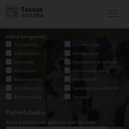
Valitse kategoria(t)
Koirapuisto
Eläinkauppa
Eläinlääkäri
Uimapaikka
Ravintola
Hyvinvointi ja hoitolat
Koirakoulu
Harrastuspaikka
Muut palvelut
Koirahotelli
Koirakuvaaja
Lenkkeily ja patikointi
Koirasovellus
Kauppa
Palveluhaku
Syötä paikkakunta, palvelun nimi tai osoite