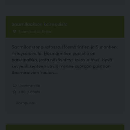
Saarnilaakson koirapuisto
Saarnilaakso, Espoo
Saarnilaaksonpuistossa, Hösmärintien ja Sunantien
risteysalueella. Hösmärintien puolella on
parkkipaikka, josta näköyhteys koira-aitaus. Hyvä
kevyenliikenteen väylä menee suoraan puistoon
Saarniraivion koulun...
1 kommenttia
2.50, 2 ääntä
Koirapuisto