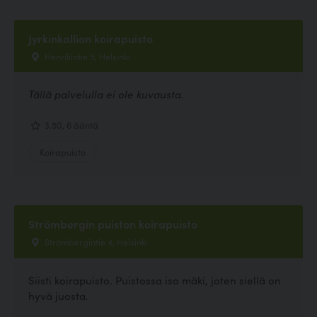
Jyrkinkallion koirapuisto
Henrikintie 5, Helsinki
Tällä palvelulla ei ole kuvausta.
3.50, 6 ääntä
Koirapuisto
Strömbergin puiston koirapuisto
Strömbergintie 4, Helsinki
Siisti koirapuisto. Puistossa iso mäki, joten siellä on
hyvä juosta.