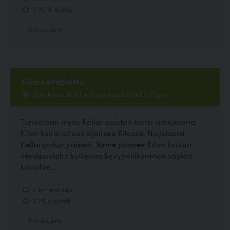
3.10, 10 ääntä
Koirapuisto
Kilon koirapuisto
Nuijalantie 16, Kilon koulu Aspelinintiellä, Espoo
Tunnetaan myös Kellaripuiston koira-aitauksena.
Kilon koira-aitaus sijaitsee Kilossa, Nuijalassa
Kellaripolun päässä. Sinne pääsee Kilon koulun
eteläpuolelta kulkevaa kevyenliikenteen väylää
kävellen....
2 kommenttia
3.25, 4 ääntä
Koirapuisto