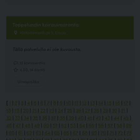
Toppelundin koirauimaranta
Hietaniemenkuja 5, Espoo
Tällä palvelulla ei ole kuvausta.
13 kommenttia
4.00, 14 ääntä
Uimapaikka
[
1
|
2
|
3
|
4
|
5
|
6
|
7
|
8
|
9
|
10
|
11
|
12
|
13
|
14
|
15
|
16
|
17
|
18
|
19
|
20
|
21
|
22
|
23
|
24
|
25
|
26
|
27
|
28
|
29
|
30
|
31
|
32
|
33
|
34
|
35
|
36
|
37
|
38
|
39
|
40
|
41
|
42
|
43
|
44
|
45
|
46
|
47
|
48
|
49
|
50
|
51
|
52
|
53
|
54
|
55
|
56
|
57
|
58
|
59
|
60
|
61
|
62
|
63
|
64
|
65
|
66
|
67
|
68
|
69
|
70
|
71
|
72
|
73