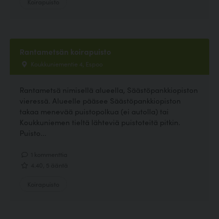
Koirapuisto
Rantametsän koirapuisto
Koukkuniementie 4, Espoo
Rantametsä nimisellä alueella, Säästöpankkiopiston
vieressä. Alueelle pääsee Säästöpankkiopiston
takaa menevää puistopolkua (ei autolla) tai
Koukkuniemen tieltä lähteviä puistoteitä pitkin.
Puisto...
1 kommenttia
4.40, 5 ääntä
Koirapuisto