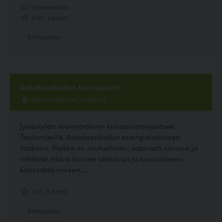
1 kommenttia
4.00, 1 ääntä
Koirapuisto
Aatoksenkadun koirapuisto
Aatoksenkatu 17, Jyväskylä
Jyväskylän ensimmäinen koirapuistosijaitsee
Taulumäellä, Aatoksenkadun energialaitoksen
taakana. Paikka on rauhallinen, sopivasti sivussa ja
riittävän tilava koirien ulkoiluun ja sosiaaliseen
kanssakäymiseen....
4.33, 3 ääntä
Koirapuisto