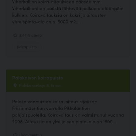
Viherkallion koira-aitaukseen pääsee mm.
Viherkalliontien päästä lähtevää polkua eteläänpäin
kulkien. Koira-aitauksia on kaksi ja aitausten
yhteispinta-ala on n. 5000 m2....
3.44, 9 ääntä
Koirapuisto
Palokaivon koirapuisto
Palokaivonkuja 8, Espoo
Palokaivonpuiston koira-aitaus sijaitsee
Friisinmäentien varrella Pikkalantien
pohjoispuolella. Koira-aitaus on valmistunut vuonna
2008. Aitauksia on yksi ja sen pinta-ala on 1500...
1 kommenttia