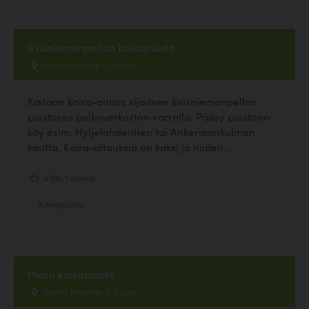
Iivisniemenpellon koirapuisto
Hyljelahdentie 17, Espoo
Kaitaan koira-aitaus sijaitsee Iivisniemenpellon
puistossa polkuverkoston varrella. Pääsy puistoon
käy esim. Hyljelahdentien tai Ankeriaankulman
kautta. Koira-aitauksia on kaksi ja niiden...
4.00, 1 ääntä
Koirapuisto
Pisan koirapuisto
Vanha Pisantie 11, Espoo