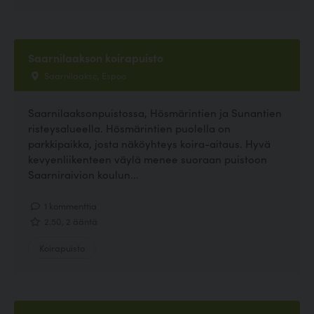
Saarnilaakson koirapuisto
Saarnilaakso, Espoo
Saarnilaaksonpuistossa, Hösmärintien ja Sunantien
risteysalueella. Hösmärintien puolella on
parkkipaikka, josta näköyhteys koira-aitaus. Hyvä
kevyenliikenteen väylä menee suoraan puistoon
Saarniraivion koulun...
1 kommenttia
2.50, 2 ääntä
Koirapuisto