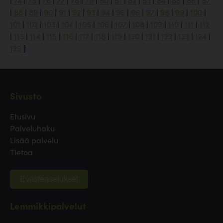
|
74
|
75
|
76
|
77
|
78
|
79
|
80
|
81
|
82
|
83
|
84
|
85
|
86
|
87
|
88
|
89
|
90
|
91
|
92
|
93
|
94
|
95
|
96
|
97
|
98
|
99
|
100
|
101
|
102
|
103
|
104
|
105
|
106
|
107
|
108
|
109
|
110
|
111
|
112
|
113
|
114
|
115
|
116
|
117
|
118
|
119
|
120
|
121
|
122
|
123
|
124
|
125
]
Sivusto
Etusivu
Palveluhaku
Lisää palvelu
Tietoa
Evästeasetukset
Lemmikkipalvelut