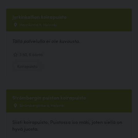
Jyrkinkallion koirapuisto
Henrikintie 5, Helsinki
Tällä palvelulla ei ole kuvausta.
3.50, 6 ääntä
Koirapuisto
Strömbergin puiston koirapuisto
Strömbergintie 4, Helsinki
Siisti koirapuisto. Puistossa iso mäki, joten siellä on
hyvä juosta.