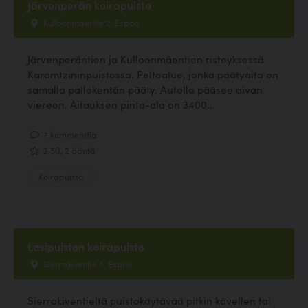
Järvenperän koirapuisto
Kulloonmäentie 2, Espoo
Järvenperäntien ja Kulloonmäentien risteyksessä
Karamtzininpuistossa. Peltoalue, jonka päätyaita on
samalla pallokentän pääty. Autolla pääsee aivan
viereen. Aitauksen pinta-ala on 3400...
7 kommenttia
2.50, 2 ääntä
Koirapuisto
Lasipuiston koirapuisto
Sierrakiventie 5, Espoo
Sierrakiventieltä puistokäytävää pitkin kävellen tai