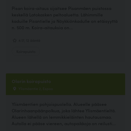
Pisan koira-aitaus sijaitsee Pisanmäen puistossa
keskellä Latokasken peltoaluetta. Lähimmille
kaduille Pisantielle ja Nöykkiönkadulle on etäisyyttä
n. 500 m. Koira-aitauksia on...
4.17, 12 ääntä
Koirapuisto
Olarin koirapuisto
Ylismäentie 2, Espoo
Ylismäentien pohjoispuolella. Alueelle pääsee
Olarinhaanpäänpolkua, joka lähtee Ylismäentieltä.
Alueen lähellä on lemmikkieläinten hautausmaa.
Autolla ei pääse viereen, autopaikkoja on reilusti...