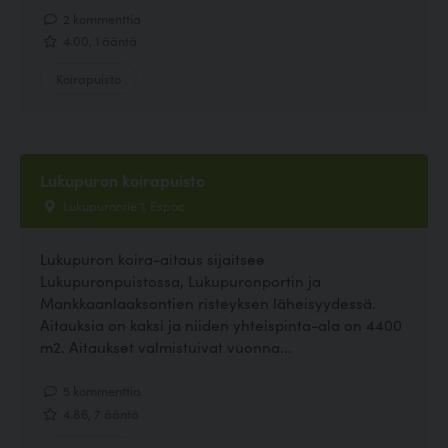
2 kommenttia
4.00, 1 ääntä
Koirapuisto
Lukupuron koirapuisto
Lukupurontie 1, Espoo
Lukupuron koira-aitaus sijaitsee
Lukupuronpuistossa, Lukupuronportin ja
Mankkaanlaaksontien risteyksen läheisyydessä.
Aitauksia on kaksi ja niiden yhteispinta-ala on 4400
m2. Aitaukset valmistuivat vuonna...
5 kommenttia
4.86, 7 ääntä