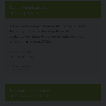
Tuuliniityn koirapuisto
Tuulikuja 3, Espoo
Aitaus on hyvän polkuverkoston varrella keskellä
Tuuliniityn puistoa. Tuulikujalla on lähin
parkkipaikka-alue. Aitauksia on kaksi ja niiden
yhteispinta-ala on 2700...
4 kommenttia
3.60, 5 ääntä
Koirapuisto
Talinhuipun koirapuisto
Poutamäentie 16, Helsinki