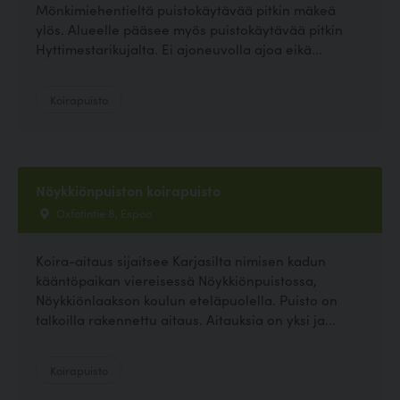
Mönkimiehentieltä puistokäytävää pitkin mäkeä
ylös. Alueelle pääsee myös puistokäytävää pitkin
Hyttimestarikujalta. Ei ajoneuvolla ajoa eikä...
Koirapuisto
Nöykkiönpuiston koirapuisto
Oxfotintie 8, Espoo
Koira-aitaus sijaitsee Karjasilta nimisen kadun
kääntöpaikan viereisessä Nöykkiönpuistossa,
Nöykkiönlaakson koulun eteläpuolella. Puisto on
talkoilla rakennettu aitaus. Aitauksia on yksi ja...
Koirapuisto