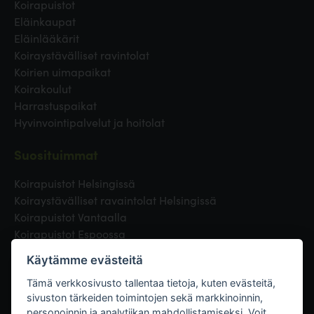
Koirapuistot
Eläinkaupat
Eläinlääkärit
Koiraystävälliset ravintolat
Koirien uimapaikat
Koirakoulut
Harrastuspaikat
Hyvinvointipalvelut ja hoitolat
Suosituimmat
Koirapuistot Helsingissä
Koiraystävälliset ravaintolat Helsingissä
Koirapuistot Vantaalla
Koirapuistot Espoossa
Koirapuistot Turussa
Käytämme evästeitä
Eläinlääkäri Helsingissä
Koirapuistot Tampereella
Tämä verkkosivusto tallentaa tietoja, kuten evästeitä,
sivuston tärkeiden toimintojen sekä markkinoinnin,
personoinnin ja analytiikan mahdollistamiseksi. Voit