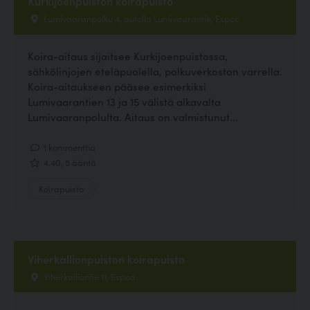
Kurkijoenpuiston koirapuisto
Lumivaaranpolku 4, autolla Lumivaarantie, Espoo
Koira-aitaus sijaitsee Kurkijoenpuistossa,
sähkölinjojen eteläpuolella, polkuverkoston varrella.
Koira-aitaukseen pääsee esimerkiksi
Lumivaarantien 13 ja 15 välistä alkavalta
Lumivaaranpolulta. Aitaus on valmistunut...
1 kommenttia
4.40, 5 ääntä
Koirapuisto
Viherkallionpuiston koirapuisto
Viherkalliontie 11, Espoo