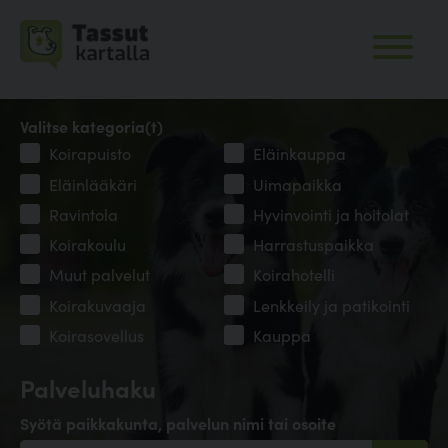
Valitse kategoria(t)
Koirapuisto
Eläinkauppa
Eläinlääkäri
Uimapaikka
Ravintola
Hyvinvointi ja hoitolat
Koirakoulu
Harrastuspaikka
Muut palvelut
Koirahotelli
Koirakuvaaja
Lenkkeily ja patikointi
Koirasovellus
Kauppa
Palveluhaku
Syötä paikkakunta, palvelun nimi tai osoite