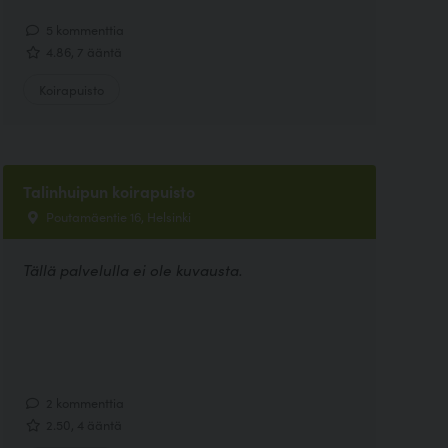
5 kommenttia
4.86, 7 ääntä
Koirapuisto
Talinhuipun koirapuisto
Poutamäentie 16, Helsinki
Tällä palvelulla ei ole kuvausta.
2 kommenttia
2.50, 4 ääntä