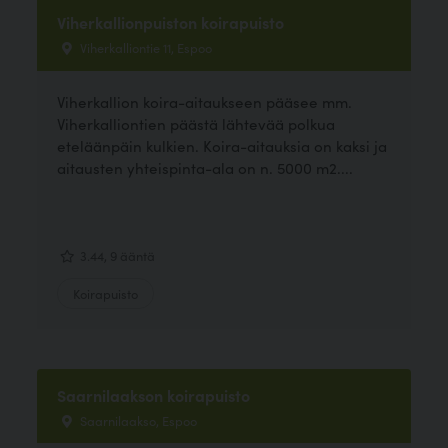
Viherkallionpuiston koirapuisto
Viherkalliontie 11, Espoo
Viherkallion koira-aitaukseen pääsee mm.
Viherkalliontien päästä lähtevää polkua
eteläänpäin kulkien. Koira-aitauksia on kaksi ja
aitausten yhteispinta-ala on n. 5000 m2....
3.44, 9 ääntä
Koirapuisto
Saarnilaakson koirapuisto
Saarnilaakso, Espoo