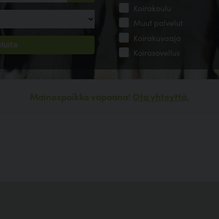
Koirakoulu
Muut palvelut
Koirakuvaaja
Koirasovellus
Mainospaikka vapaana!
Ota yhteyttä.