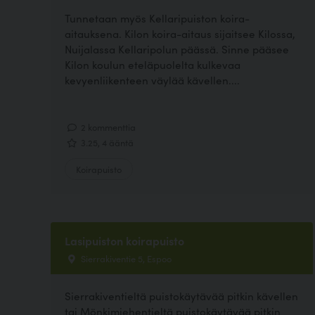
Tunnetaan myös Kellaripuiston koira-
aitauksena. Kilon koira-aitaus sijaitsee Kilossa,
Nuijalassa Kellaripolun päässä. Sinne pääsee
Kilon koulun eteläpuolelta kulkevaa
kevyenliikenteen väylää kävellen....
2 kommenttia
3.25, 4 ääntä
Koirapuisto
Lasipuiston koirapuisto
Sierrakiventie 5, Espoo
Sierrakiventieltä puistokäytävää pitkin kävellen
tai Mönkimiehentieltä puistokäytävää pitkin