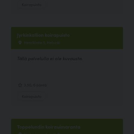
Koirapuisto
Jyrkinkallion koirapuisto
Henrikintie 5, Helsinki
Tällä palvelulla ei ole kuvausta.
3.50, 6 ääntä
Koirapuisto
Toppelundin koirauimaranta
Hietaniemenkuja 5, Espoo