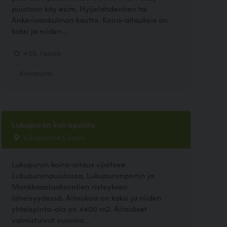
puistoon käy esim. Hyljelahdentien tai
Ankeriaankulman kautta. Koira-aitauksia on
kaksi ja niiden...
4.00, 1 ääntä
Koirapuisto
Lukupuron koirapuisto
Lukupurontie 1, Espoo
Lukupuron koira-aitaus sijaitsee
Lukupuronpuistossa, Lukupuronportin ja
Mankkaanlaaksontien risteyksen
läheisyydessä. Aitauksia on kaksi ja niiden
yhteispinta-ala on 4400 m2. Aitaukset
valmistuivat vuonna...