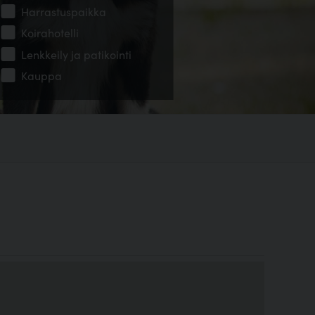
Harrastuspaikka
Koirahotelli
Lenkkeily ja patikointi
Kauppa