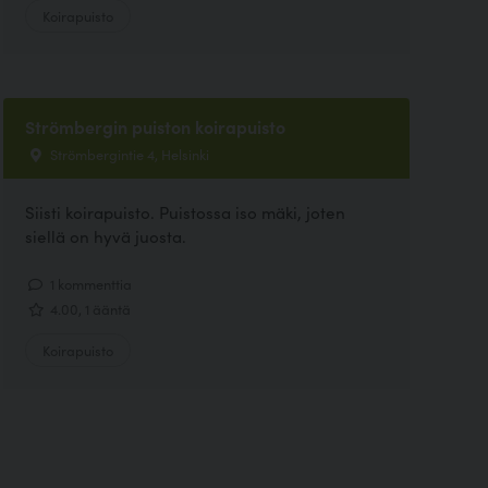
Koirapuisto
Strömbergin puiston koirapuisto
Strömbergintie 4, Helsinki
Siisti koirapuisto. Puistossa iso mäki, joten
siellä on hyvä juosta.
1 kommenttia
4.00, 1 ääntä
Koirapuisto