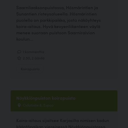
Saarnilaaksonpuistossa, Hösmärintien ja
Sunantien risteysalueella. Hösmärintien
puolella on parkkipaikka, josta näköyhteys
koira-aitaus. Hyvä kevyenliikenteen väylä
menee suoraan puistoon Saarniraivion
koulun...
1 kommenttia
2.50, 2 ääntä
Koirapuisto
Nöykkiönpuiston koirapuisto
Oxfotintie 8, Espoo
Koira-aitaus sijaitsee Karjasilta nimisen kadun
kääntöpaikan viereisessä Nöykkiönpuistossa,