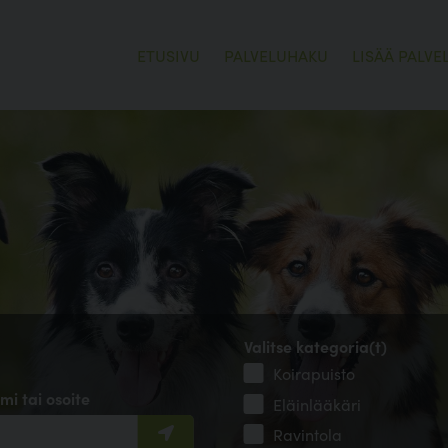
ETUSIVU
PALVELUHAKU
LISÄÄ PALVE
Valitse kategoria(t)
Koirapuisto
mi tai osoite
Eläinlääkäri
Ravintola