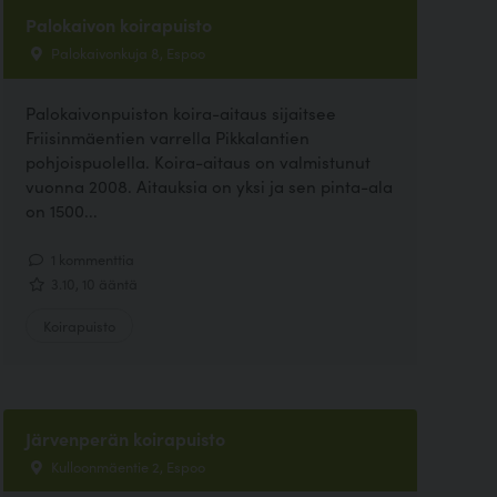
Palokaivon koirapuisto
Palokaivonkuja 8, Espoo
Palokaivonpuiston koira-aitaus sijaitsee
Friisinmäentien varrella Pikkalantien
pohjoispuolella. Koira-aitaus on valmistunut
vuonna 2008. Aitauksia on yksi ja sen pinta-ala
on 1500...
1 kommenttia
3.10, 10 ääntä
Koirapuisto
Järvenperän koirapuisto
Kulloonmäentie 2, Espoo