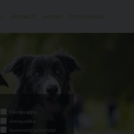
LU
ARTIKKELIT
UUTISET
TIETOA MEISTÄ
Eläinkauppa
Uimapaikka
Hyvinvointi ja hoitolat