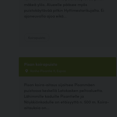
mäkeä ylös. Alueelle pääsee myös
puistokäytävää pitkin Hyttimestarikujalta. Ei
ajoneuvolla ajoa eikä...
Koirapuisto
Pisan koirapuisto
Vanha Pisantie 11, Espoo
Pisan koira-aitaus sijaitsee Pisanmäen
puistossa keskellä Latokasken peltoaluetta.
Lähimmille kaduille Pisantielle ja
Nöykkiönkadulle on etäisyyttä n. 500 m. Koira-
aitauksia on...