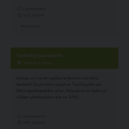
2 kommenttia
4.00, 1 ääntä
Koirapuisto
Tuuliniityn koirapuisto
Tuulikuja 3, Espoo
Aitaus on hyvän polkuverkoston varrella
keskellä Tuuliniityn puistoa. Tuulikujalla on
lähin parkkipaikka-alue. Aitauksia on kaksi ja
niiden yhteispinta-ala on 2700...
4 kommenttia
3.60, 5 ääntä