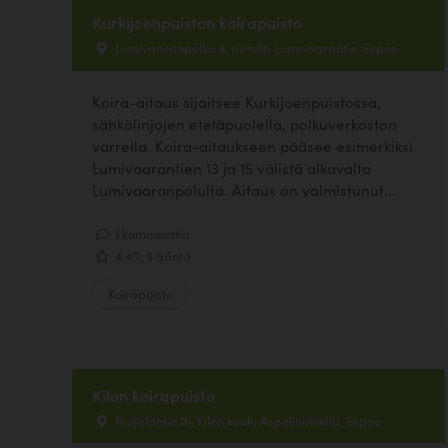
Kurkijoenpuiston koirapuisto
Lumivaaranpolku 4, autolla Lumivaarantie, Espoo
Koira-aitaus sijaitsee Kurkijoenpuistossa,
sähkölinjojen eteläpuolella, polkuverkoston
varrella. Koira-aitaukseen pääsee esimerkiksi
Lumivaarantien 13 ja 15 välistä alkavalta
Lumivaaranpolulta. Aitaus on valmistunut...
1 kommenttia
4.40, 5 ääntä
Koirapuisto
Kilon koirapuisto
Nuijalantie 16, Kilon koulu Aspelinintiellä, Espoo