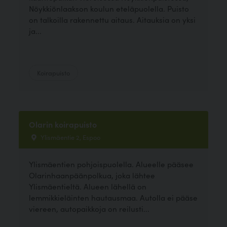
Nöykkiönlaakson koulun eteläpuolella. Puisto
on talkoilla rakennettu aitaus. Aitauksia on yksi
ja...
Koirapuisto
Olarin koirapuisto
Ylismäentie 2, Espoo
Ylismäentien pohjoispuolella. Alueelle pääsee
Olarinhaanpäänpolkua, joka lähtee
Ylismäentieltä. Alueen lähellä on
lemmikkieläinten hautausmaa. Autolla ei pääse
viereen, autopaikkoja on reilusti...