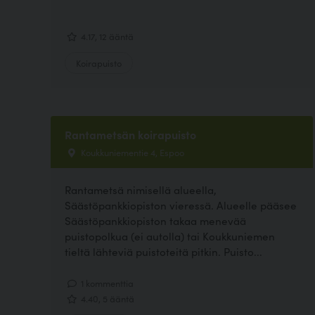
4.17, 12 ääntä
Koirapuisto
Rantametsän koirapuisto
Koukkuniementie 4, Espoo
Rantametsä nimisellä alueella,
Säästöpankkiopiston vieressä. Alueelle pääsee
Säästöpankkiopiston takaa menevää
puistopolkua (ei autolla) tai Koukkuniemen
tieltä lähteviä puistoteitä pitkin. Puisto...
1 kommenttia
4.40, 5 ääntä