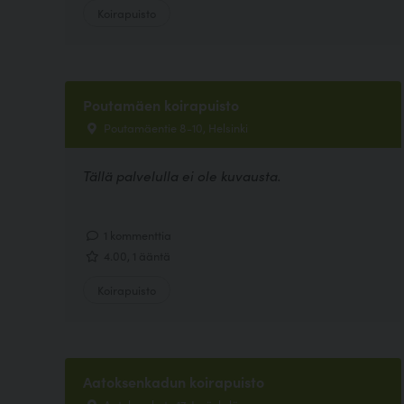
Koirapuisto
Poutamäen koirapuisto
Poutamäentie 8-10, Helsinki
Tällä palvelulla ei ole kuvausta.
1 kommenttia
4.00, 1 ääntä
Koirapuisto
Aatoksenkadun koirapuisto
Aatoksenkatu 17, Jyväskylä