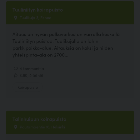
Tuuliniityn koirapuisto
Tuulikuja 3, Espoo
Aitaus on hyvän polkuverkoston varrella keskellä
Tuuliniityn puistoa. Tuulikujalla on lähin
parkkipaikka-alue. Aitauksia on kaksi ja niiden
yhteispinta-ala on 2700...
4 kommenttia
3.60, 5 ääntä
Koirapuisto
Talinhuipun koirapuisto
Poutamäentie 16, Helsinki