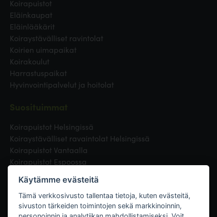
Koirapuistot
Eläinkaupat
Eläinlääkärit
Koiraystävälliset ravintolat
Koirien uimapaikat
Koirakoulut
Harrastuspaikat
Hyvinvointipalvelut ja hoitolat
Suosituimmat
Koirapuistot Helsingissä
Koiraystävälliset ravaintolat Helsingissä
Koirapuistot Vantaalla
Koirapuistot Espoossa
Koirapuistot Turussa
Käytämme evästeitä
Eläinlääkäri Helsingissä
Koirapuistot Tampereella
Tämä verkkosivusto tallentaa tietoja, kuten evästeitä,
sivuston tärkeiden toimintojen sekä markkinoinnin,
personoinnin ja analytiikan mahdollistamiseksi. Voit