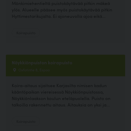
Mönkimiehentieltä puistokäytävää pitkin mäkeä
ylös. Alueelle pääsee myös puistokäytävää pitkin
Hyttimestarikujalta. Ei ajoneuvolla ajoa eikä...
Koirapuisto
Nöykkiönpuiston koirapuisto
Oxfotintie 8, Espoo
Koira-aitaus sijaitsee Karjasilta nimisen kadun
kääntöpaikan viereisessä Nöykkiönpuistossa,
Nöykkiönlaakson koulun eteläpuolella. Puisto on
talkoilla rakennettu aitaus. Aitauksia on yksi ja...
Koirapuisto