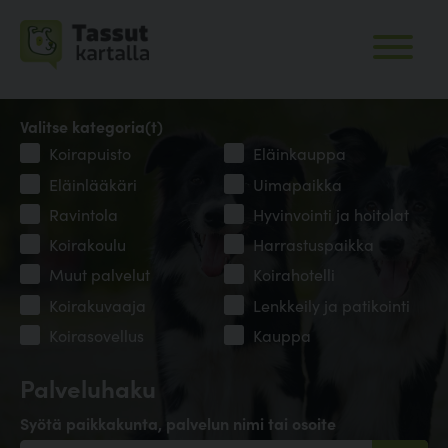
Valitse kategoria(t)
Koirapuisto
Eläinkauppa
Eläinlääkäri
Uimapaikka
Ravintola
Hyvinvointi ja hoitolat
Koirakoulu
Harrastuspaikka
Muut palvelut
Koirahotelli
Koirakuvaaja
Lenkkeily ja patikointi
Koirasovellus
Kauppa
Palveluhaku
Syötä paikkakunta, palvelun nimi tai osoite