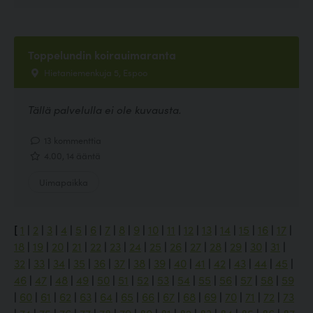
Toppelundin koirauimaranta
Hietaniemenkuja 5, Espoo
Tällä palvelulla ei ole kuvausta.
13 kommenttia
4.00, 14 ääntä
Uimapaikka
[
1
|
2
|
3
|
4
|
5
|
6
|
7
|
8
|
9
|
10
|
11
|
12
|
13
|
14
|
15
|
16
|
17
|
18
|
19
|
20
|
21
|
22
|
23
|
24
|
25
|
26
|
27
|
28
|
29
|
30
|
31
|
32
|
33
|
34
|
35
|
36
|
37
|
38
|
39
|
40
|
41
|
42
|
43
|
44
|
45
|
46
|
47
|
48
|
49
|
50
|
51
|
52
|
53
|
54
|
55
|
56
|
57
|
58
|
59
|
60
|
61
|
62
|
63
|
64
|
65
|
66
|
67
|
68
|
69
|
70
|
71
|
72
|
73