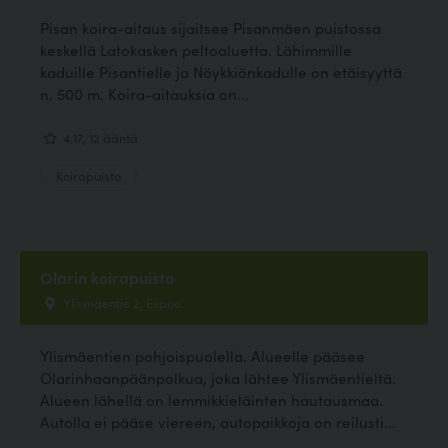
Pisan koira-aitaus sijaitsee Pisanmäen puistossa
keskellä Latokasken peltoaluetta. Lähimmille
kaduille Pisantielle ja Nöykkiönkadulle on etäisyyttä
n. 500 m. Koira-aitauksia on...
4.17, 12 ääntä
Koirapuisto
Olarin koirapuisto
Ylismäentie 2, Espoo
Ylismäentien pohjoispuolella. Alueelle pääsee
Olarinhaanpäänpolkua, joka lähtee Ylismäentieltä.
Alueen lähellä on lemmikkieläinten hautausmaa.
Autolla ei pääse viereen, autopaikkoja on reilusti...