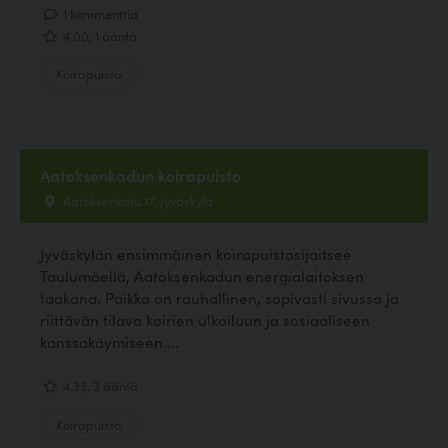
1 kommenttia
4.00, 1 ääntä
Koirapuisto
Aatoksenkadun koirapuisto
Aatoksenkatu 17, Jyväskylä
Jyväskylän ensimmäinen koirapuistosijaitsee
Taulumäellä, Aatoksenkadun energialaitoksen
taakana. Paikka on rauhallinen, sopivasti sivussa ja
riittävän tilava koirien ulkoiluun ja sosiaaliseen
kanssakäymiseen....
4.33, 3 ääntä
Koirapuisto