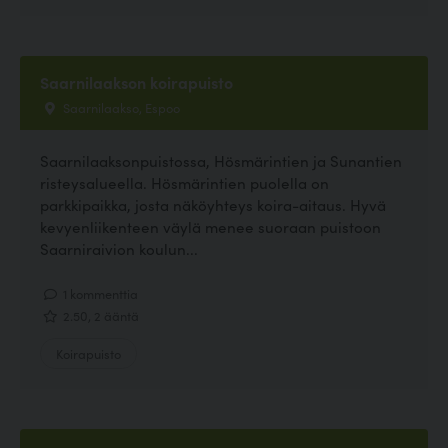
Saarnilaakson koirapuisto
Saarnilaakso, Espoo
Saarnilaaksonpuistossa, Hösmärintien ja Sunantien
risteysalueella. Hösmärintien puolella on
parkkipaikka, josta näköyhteys koira-aitaus. Hyvä
kevyenliikenteen väylä menee suoraan puistoon
Saarniraivion koulun...
1 kommenttia
2.50, 2 ääntä
Koirapuisto