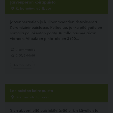
Järvenperän koirapuisto
Kulloonmäentie 2, Espoo
Järvenperäntien ja Kulloonmäentien risteyksessä
Karamtzininpuistossa. Peltoalue, jonka päätyaita on
samalla pallokentän pääty. Autolla pääsee aivan
viereen. Aitauksen pinta-ala on 3400...
7 kommenttia
2.50, 2 ääntä
Koirapuisto
Lasipuiston koirapuisto
Sierrakiventie 5, Espoo
Sierrakiventieltä puistokäytävää pitkin kävellen tai