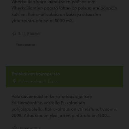
Viherkallion koira-aitaukseen pääsee mm.
Viherkalliontien päästä lähtevää polkua eteläänpäin
kulkien. Koira-aitauksia on kaksi ja aitausten
yhteispinta-ala on n. 5000 m2....
3.44, 9 ääntä
Koirapuisto
Palokaivon koirapuisto
Palokaivonkuja 8, Espoo
Palokaivonpuiston koira-aitaus sijaitsee
Friisinmäentien varrella Pikkalantien
pohjoispuolella. Koira-aitaus on valmistunut vuonna
2008. Aitauksia on yksi ja sen pinta-ala on 1500...
1 kommenttia