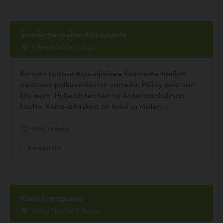
Iivisniemenpellon koirapuisto
Hyljelahdentie 17, Espoo
Kaitaan koira-aitaus sijaitsee Iivisniemenpellon
puistossa polkuverkoston varrella. Pääsy puistoon
käy esim. Hyljelahdentien tai Ankeriaankulman
kautta. Koira-aitauksia on kaksi ja niiden...
4.00, 1 ääntä
Koirapuisto
Pisan koirapuisto
Vanha Pisantie 11, Espoo