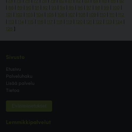
|
74
|
75
|
76
|
77
|
78
|
79
|
80
|
81
|
82
|
83
|
84
|
85
|
86
|
87
|
88
|
89
|
90
|
91
|
92
|
93
|
94
|
95
|
96
|
97
|
98
|
99
|
100
|
101
|
102
|
103
|
104
|
105
|
106
|
107
|
108
|
109
|
110
|
111
|
112
|
113
|
114
|
115
|
116
|
117
|
118
|
119
|
120
|
121
|
122
|
123
|
124
|
125
]
Sivusto
Etusivu
Palveluhaku
Lisää palvelu
Tietoa
Evästeasetukset
Lemmikkipalvelut