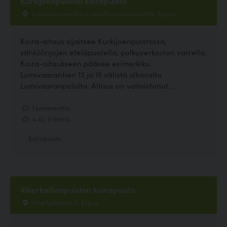
Kurkijoenpuiston koirapuisto
Lumivaaranpolku 4, autolla Lumivaarantie, Espoo
Koira-aitaus sijaitsee Kurkijoenpuistossa,
sähkölinjojen eteläpuolella, polkuverkoston varrella.
Koira-aitaukseen pääsee esimerkiksi
Lumivaarantien 13 ja 15 välistä alkavalta
Lumivaaranpolulta. Aitaus on valmistunut...
1 kommenttia
4.40, 5 ääntä
Koirapuisto
Viherkallionpuiston koirapuisto
Viherkalliontie 11, Espoo