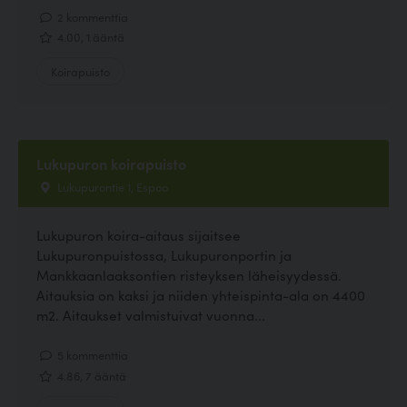
2 kommenttia
4.00, 1 ääntä
Koirapuisto
Lukupuron koirapuisto
Lukupurontie 1, Espoo
Lukupuron koira-aitaus sijaitsee
Lukupuronpuistossa, Lukupuronportin ja
Mankkaanlaaksontien risteyksen läheisyydessä.
Aitauksia on kaksi ja niiden yhteispinta-ala on 4400
m2. Aitaukset valmistuivat vuonna...
5 kommenttia
4.86, 7 ääntä