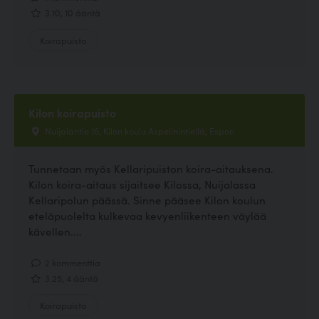
3.10, 10 ääntä
Koirapuisto
Kilon koirapuisto
Nuijalantie 16, Kilon koulu Aspelinintiellä, Espoo
Tunnetaan myös Kellaripuiston koira-aitauksena.
Kilon koira-aitaus sijaitsee Kilossa, Nuijalassa
Kellaripolun päässä. Sinne pääsee Kilon koulun
eteläpuolelta kulkevaa kevyenliikenteen väylää
kävellen....
2 kommenttia
3.25, 4 ääntä
Koirapuisto