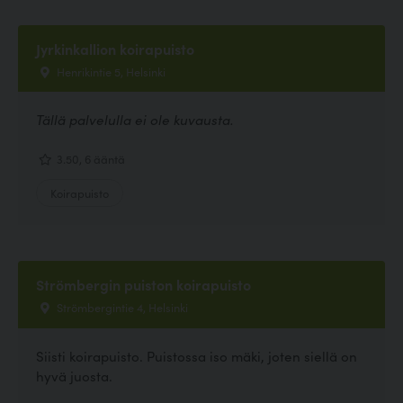
Jyrkinkallion koirapuisto
Henrikintie 5, Helsinki
Tällä palvelulla ei ole kuvausta.
3.50, 6 ääntä
Koirapuisto
Strömbergin puiston koirapuisto
Strömbergintie 4, Helsinki
Siisti koirapuisto. Puistossa iso mäki, joten siellä on
hyvä juosta.