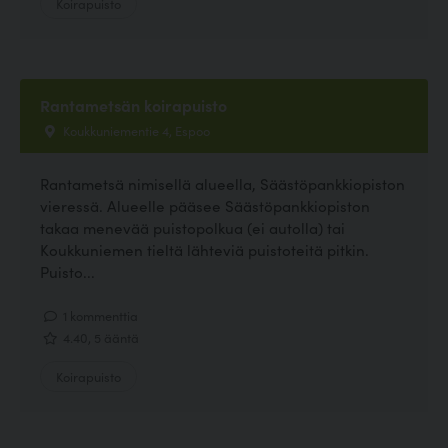
Koirapuisto
Rantametsän koirapuisto
Koukkuniementie 4, Espoo
Rantametsä nimisellä alueella, Säästöpankkiopiston
vieressä. Alueelle pääsee Säästöpankkiopiston
takaa menevää puistopolkua (ei autolla) tai
Koukkuniemen tieltä lähteviä puistoteitä pitkin.
Puisto...
1 kommenttia
4.40, 5 ääntä
Koirapuisto