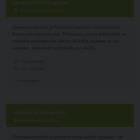
Järvenperän koirapuisto
Kulloonmäentie 2, Espoo
Järvenperäntien ja Kulloonmäentien risteyksessä
Karamtzininpuistossa. Peltoalue, jonka päätyaita on
samalla pallokentän pääty. Autolla pääsee aivan
viereen. Aitauksen pinta-ala on 3400...
7 kommenttia
2.50, 2 ääntä
Koirapuisto
Lasipuiston koirapuisto
Sierrakiventie 5, Espoo
Sierrakiventieltä puistokäytävää pitkin kävellen tai