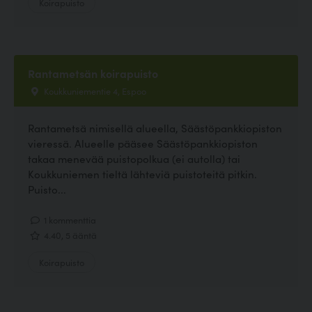
Koirapuisto
Rantametsän koirapuisto
Koukkuniementie 4, Espoo
Rantametsä nimisellä alueella, Säästöpankkiopiston
vieressä. Alueelle pääsee Säästöpankkiopiston
takaa menevää puistopolkua (ei autolla) tai
Koukkuniemen tieltä lähteviä puistoteitä pitkin.
Puisto...
1 kommenttia
4.40, 5 ääntä
Koirapuisto