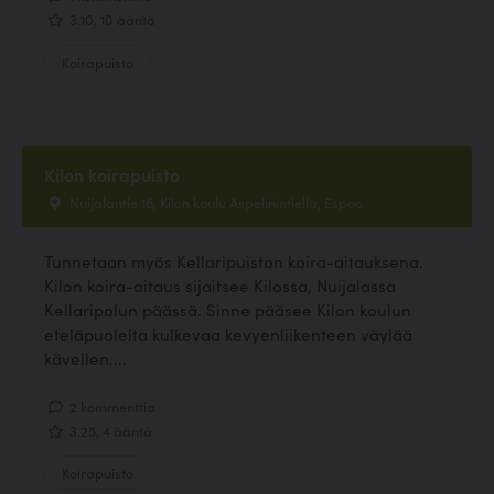
3.10, 10 ääntä
Koirapuisto
Kilon koirapuisto
Nuijalantie 16, Kilon koulu Aspelinintiellä, Espoo
Tunnetaan myös Kellaripuiston koira-aitauksena.
Kilon koira-aitaus sijaitsee Kilossa, Nuijalassa
Kellaripolun päässä. Sinne pääsee Kilon koulun
eteläpuolelta kulkevaa kevyenliikenteen väylää
kävellen....
2 kommenttia
3.25, 4 ääntä
Koirapuisto