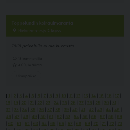
Toppelundin koirauimaranta
Hietaniemenkuja 5, Espoo
Tällä palvelulla ei ole kuvausta.
13 kommenttia
4.00, 14 ääntä
Uimapaikka
[
1
|
2
|
3
|
4
|
5
|
6
|
7
|
8
|
9
|
10
|
11
|
12
|
13
|
14
|
15
|
16
|
17
|
18
|
19
|
20
|
21
|
22
|
23
|
24
|
25
|
26
|
27
|
28
|
29
|
30
|
31
|
32
|
33
|
34
|
35
|
36
|
37
|
38
|
39
|
40
|
41
|
42
|
43
|
44
|
45
|
46
|
47
|
48
|
49
|
50
|
51
|
52
|
53
|
54
|
55
|
56
|
57
|
58
|
59
|
60
|
61
|
62
|
63
|
64
|
65
|
66
|
67
|
68
|
69
|
70
|
71
|
72
|
73