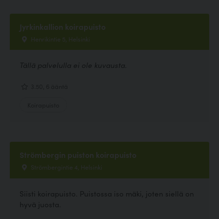
Jyrkinkallion koirapuisto
Henrikintie 5, Helsinki
Tällä palvelulla ei ole kuvausta.
3.50, 6 ääntä
Koirapuisto
Strömbergin puiston koirapuisto
Strömbergintie 4, Helsinki
Siisti koirapuisto. Puistossa iso mäki, joten siellä on
hyvä juosta.