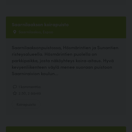
Saarnilaakson koirapuisto
Saarnilaakso, Espoo
Saarnilaaksonpuistossa, Hösmärintien ja Sunantien
risteysalueella. Hösmärintien puolella on
parkkipaikka, josta näköyhteys koira-aitaus. Hyvä
kevyenliikenteen väylä menee suoraan puistoon
Saarniraivion koulun...
1 kommenttia
2.50, 2 ääntä
Koirapuisto