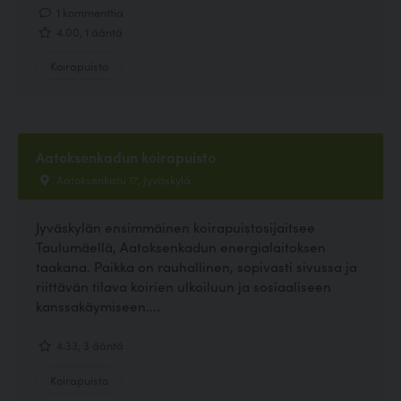
1 kommenttia
4.00, 1 ääntä
Koirapuisto
Aatoksenkadun koirapuisto
Aatoksenkatu 17, Jyväskylä
Jyväskylän ensimmäinen koirapuistosijaitsee
Taulumäellä, Aatoksenkadun energialaitoksen
taakana. Paikka on rauhallinen, sopivasti sivussa ja
riittävän tilava koirien ulkoiluun ja sosiaaliseen
kanssakäymiseen....
4.33, 3 ääntä
Koirapuisto