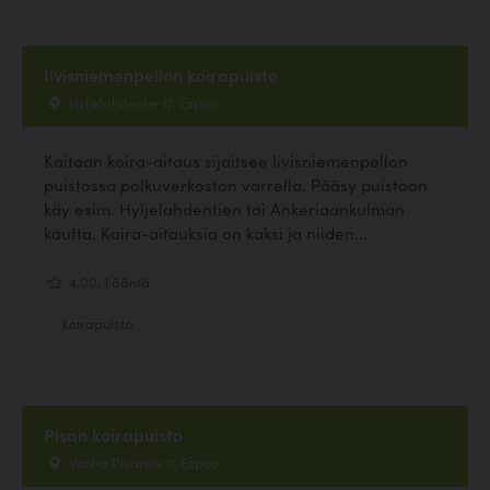
Iivisniemenpellon koirapuisto
Hyljelahdentie 17, Espoo
Kaitaan koira-aitaus sijaitsee Iivisniemenpellon
puistossa polkuverkoston varrella. Pääsy puistoon
käy esim. Hyljelahdentien tai Ankeriaankulman
kautta. Koira-aitauksia on kaksi ja niiden...
4.00, 1 ääntä
Koirapuisto
Pisan koirapuisto
Vanha Pisantie 11, Espoo