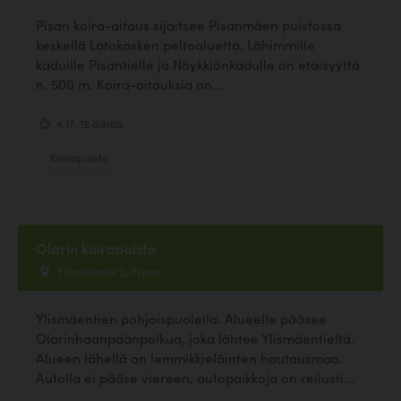
Pisan koira-aitaus sijaitsee Pisanmäen puistossa
keskellä Latokasken peltoaluetta. Lähimmille
kaduille Pisantielle ja Nöykkiönkadulle on etäisyyttä
n. 500 m. Koira-aitauksia on...
4.17, 12 ääntä
Koirapuisto
Olarin koirapuisto
Ylismäentie 2, Espoo
Ylismäentien pohjoispuolella. Alueelle pääsee
Olarinhaanpäänpolkua, joka lähtee Ylismäentieltä.
Alueen lähellä on lemmikkieläinten hautausmaa.
Autolla ei pääse viereen, autopaikkoja on reilusti...