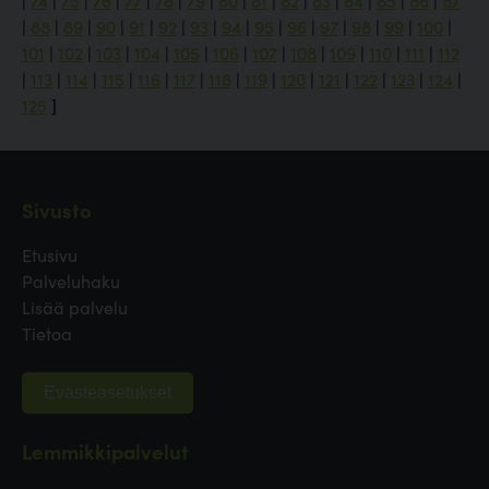
|
74
|
75
|
76
|
77
|
78
|
79
|
80
|
81
|
82
|
83
|
84
|
85
|
86
|
87
|
88
|
89
|
90
|
91
|
92
|
93
|
94
|
95
|
96
|
97
|
98
|
99
|
100
|
101
|
102
|
103
|
104
|
105
|
106
|
107
|
108
|
109
|
110
|
111
|
112
|
113
|
114
|
115
|
116
|
117
|
118
|
119
|
120
|
121
|
122
|
123
|
124
|
125
]
Sivusto
Etusivu
Palveluhaku
Lisää palvelu
Tietoa
Evästeasetukset
Lemmikkipalvelut