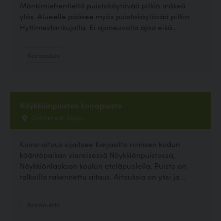
Mönkimiehentieltä puistokäytävää pitkin mäkeä
ylös. Alueelle pääsee myös puistokäytävää pitkin
Hyttimestarikujalta. Ei ajoneuvolla ajoa eikä...
Koirapuisto
Nöykkiönpuiston koirapuisto
Oxfotintie 8, Espoo
Koira-aitaus sijaitsee Karjasilta nimisen kadun
kääntöpaikan viereisessä Nöykkiönpuistossa,
Nöykkiönlaakson koulun eteläpuolella. Puisto on
talkoilla rakennettu aitaus. Aitauksia on yksi ja...
Koirapuisto