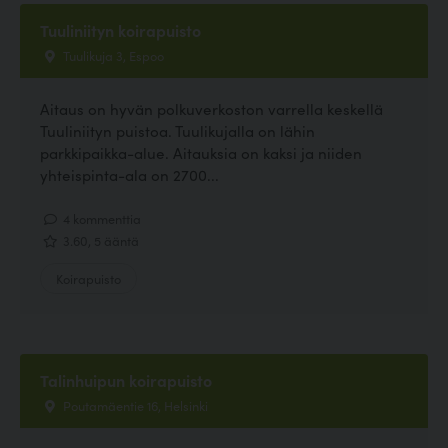
Tuuliniityn koirapuisto
Tuulikuja 3, Espoo
Aitaus on hyvän polkuverkoston varrella keskellä
Tuuliniityn puistoa. Tuulikujalla on lähin
parkkipaikka-alue. Aitauksia on kaksi ja niiden
yhteispinta-ala on 2700...
4 kommenttia
3.60, 5 ääntä
Koirapuisto
Talinhuipun koirapuisto
Poutamäentie 16, Helsinki