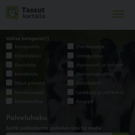
Valitse kategoria(t)
Koirapuisto
Eläinkauppa
Eläinlääkäri
Uimapaikka
Ravintola
Hyvinvointi ja hoitolat
Koirakoulu
Harrastuspaikka
Muut palvelut
Koirahotelli
Koirakuvaaja
Lenkkeily ja patikointi
Koirasovellus
Kauppa
Palveluhaku
Syötä paikkakunta, palvelun nimi tai osoite