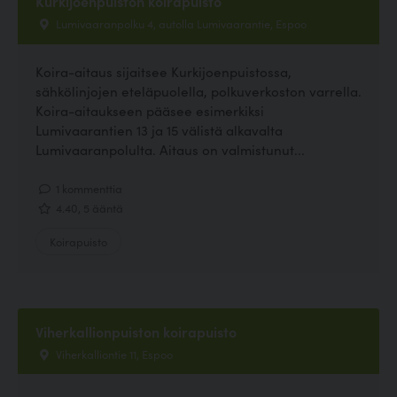
Kurkijoenpuiston koirapuisto
Lumivaaranpolku 4, autolla Lumivaarantie, Espoo
Koira-aitaus sijaitsee Kurkijoenpuistossa,
sähkölinjojen eteläpuolella, polkuverkoston varrella.
Koira-aitaukseen pääsee esimerkiksi
Lumivaarantien 13 ja 15 välistä alkavalta
Lumivaaranpolulta. Aitaus on valmistunut...
1 kommenttia
4.40, 5 ääntä
Koirapuisto
Viherkallionpuiston koirapuisto
Viherkalliontie 11, Espoo