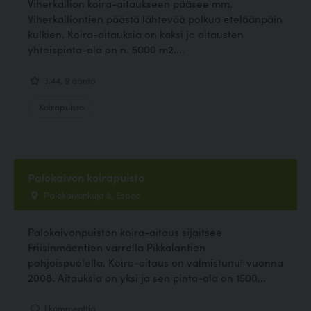
Viherkallion koira-aitaukseen pääsee mm.
Viherkalliontien päästä lähtevää polkua eteläänpäin
kulkien. Koira-aitauksia on kaksi ja aitausten
yhteispinta-ala on n. 5000 m2....
3.44, 9 ääntä
Koirapuisto
Palokaivon koirapuisto
Palokaivonkuja 8, Espoo
Palokaivonpuiston koira-aitaus sijaitsee
Friisinmäentien varrella Pikkalantien
pohjoispuolella. Koira-aitaus on valmistunut vuonna
2008. Aitauksia on yksi ja sen pinta-ala on 1500...
1 kommenttia