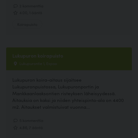
2 kommenttia
4.00, 1 ääntä
Koirapuisto
Lukupuron koirapuisto
Lukupurontie 1, Espoo
Lukupuron koira-aitaus sijaitsee
Lukupuronpuistossa, Lukupuronportin ja
Mankkaanlaaksontien risteyksen läheisyydessä.
Aitauksia on kaksi ja niiden yhteispinta-ala on 4400
m2. Aitaukset valmistuivat vuonna...
5 kommenttia
4.86, 7 ääntä