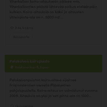
Viherkallion koira-aitaukseen pääsee mm.
Viherkalliontien päästä lähtevää polkua eteläänpäin
kulkien. Koira-aitauksia on kaksi ja aitausten
yhteispinta-ala on n. 5000 m2....
3.44, 9 ääntä
Koirapuisto
Palokaivon koirapuisto
Palokaivonkuja 8, Espoo
Palokaivonpuiston koira-aitaus sijaitsee
Friisinmäentien varrella Pikkalantien
pohjoispuolella. Koira-aitaus on valmistunut vuonna
2008. Aitauksia on yksi ja sen pinta-ala on 1500...
1 kommenttia