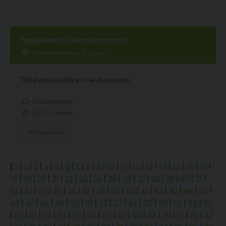
Toppelundin koirauimaranta
Hietaniemenkuja 5, Espoo
Tällä palvelulla ei ole kuvausta.
13 kommenttia
4.00, 14 ääntä
Uimapaikka
[
1
|
2
|
3
|
4
|
5
|
6
|
7
|
8
|
9
|
10
|
11
|
12
|
13
|
14
|
15
|
16
|
17
|
18
|
19
|
20
|
21
|
22
|
23
|
24
|
25
|
26
|
27
|
28
|
29
|
30
|
31
|
32
|
33
|
34
|
35
|
36
|
37
|
38
|
39
|
40
|
41
|
42
|
43
|
44
|
45
|
46
|
47
|
48
|
49
|
50
|
51
|
52
|
53
|
54
|
55
|
56
|
57
|
58
|
59
|
60
|
61
|
62
|
63
|
64
|
65
|
66
|
67
|
68
|
69
|
70
|
71
|
72
|
73