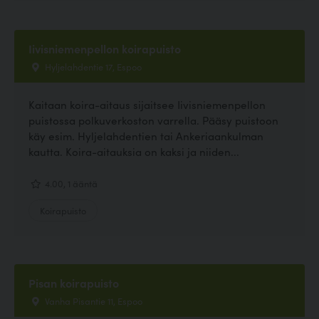
Iivisniemenpellon koirapuisto
Hyljelahdentie 17, Espoo
Kaitaan koira-aitaus sijaitsee Iivisniemenpellon
puistossa polkuverkoston varrella. Pääsy puistoon
käy esim. Hyljelahdentien tai Ankeriaankulman
kautta. Koira-aitauksia on kaksi ja niiden...
4.00, 1 ääntä
Koirapuisto
Pisan koirapuisto
Vanha Pisantie 11, Espoo