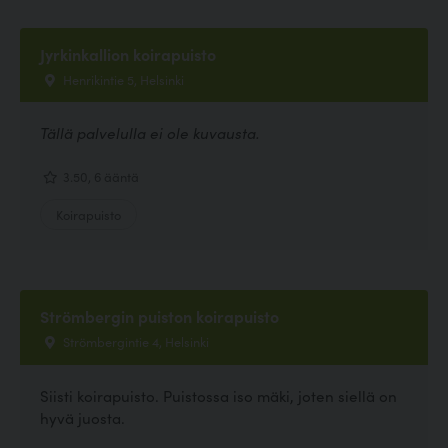
Jyrkinkallion koirapuisto
Henrikintie 5, Helsinki
Tällä palvelulla ei ole kuvausta.
3.50, 6 ääntä
Koirapuisto
Strömbergin puiston koirapuisto
Strömbergintie 4, Helsinki
Siisti koirapuisto. Puistossa iso mäki, joten siellä on
hyvä juosta.