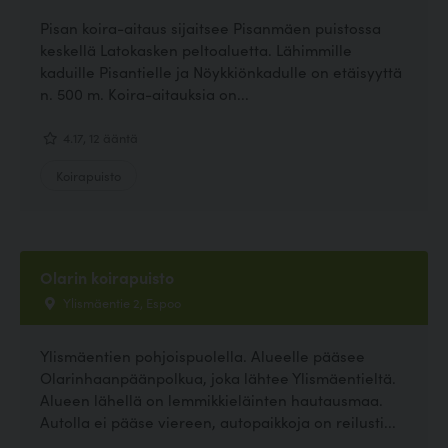
Pisan koira-aitaus sijaitsee Pisanmäen puistossa
keskellä Latokasken peltoaluetta. Lähimmille
kaduille Pisantielle ja Nöykkiönkadulle on etäisyyttä
n. 500 m. Koira-aitauksia on...
4.17, 12 ääntä
Koirapuisto
Olarin koirapuisto
Ylismäentie 2, Espoo
Ylismäentien pohjoispuolella. Alueelle pääsee
Olarinhaanpäänpolkua, joka lähtee Ylismäentieltä.
Alueen lähellä on lemmikkieläinten hautausmaa.
Autolla ei pääse viereen, autopaikkoja on reilusti...