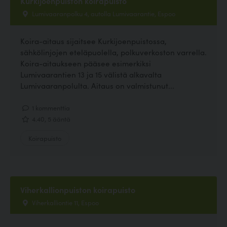
Kurkijoenpuiston koirapuisto
Lumivaaranpolku 4, autolla Lumivaarantie, Espoo
Koira-aitaus sijaitsee Kurkijoenpuistossa,
sähkölinjojen eteläpuolella, polkuverkoston varrella.
Koira-aitaukseen pääsee esimerkiksi
Lumivaarantien 13 ja 15 välistä alkavalta
Lumivaaranpolulta. Aitaus on valmistunut...
1 kommenttia
4.40, 5 ääntä
Koirapuisto
Viherkallionpuiston koirapuisto
Viherkalliontie 11, Espoo