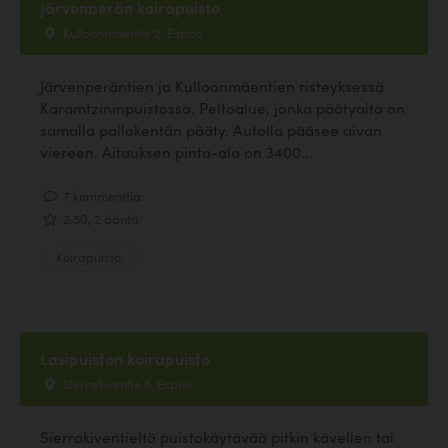
Järvenperän koirapuisto
Kulloonmäentie 2, Espoo
Järvenperäntien ja Kulloonmäentien risteyksessä
Karamtzininpuistossa. Peltoalue, jonka päätyaita on
samalla pallokentän pääty. Autolla pääsee aivan
viereen. Aitauksen pinta-ala on 3400...
7 kommenttia
2.50, 2 ääntä
Koirapuisto
Lasipuiston koirapuisto
Sierrakiventie 5, Espoo
Sierrakiventieltä puistokäytävää pitkin kävellen tai