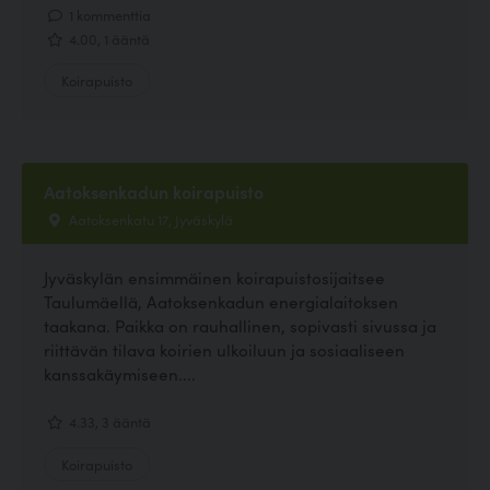
1 kommenttia
4.00, 1 ääntä
Koirapuisto
Aatoksenkadun koirapuisto
Aatoksenkatu 17, Jyväskylä
Jyväskylän ensimmäinen koirapuistosijaitsee
Taulumäellä, Aatoksenkadun energialaitoksen
taakana. Paikka on rauhallinen, sopivasti sivussa ja
riittävän tilava koirien ulkoiluun ja sosiaaliseen
kanssakäymiseen....
4.33, 3 ääntä
Koirapuisto