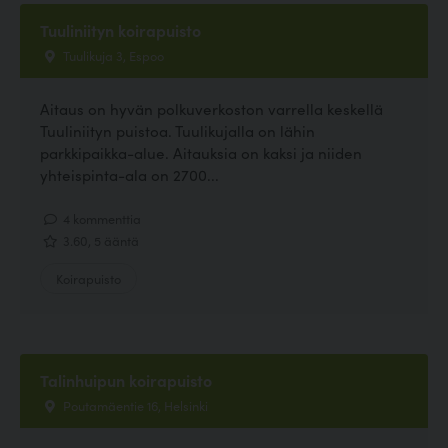
Tuuliniityn koirapuisto
Tuulikuja 3, Espoo
Aitaus on hyvän polkuverkoston varrella keskellä
Tuuliniityn puistoa. Tuulikujalla on lähin
parkkipaikka-alue. Aitauksia on kaksi ja niiden
yhteispinta-ala on 2700...
4 kommenttia
3.60, 5 ääntä
Koirapuisto
Talinhuipun koirapuisto
Poutamäentie 16, Helsinki