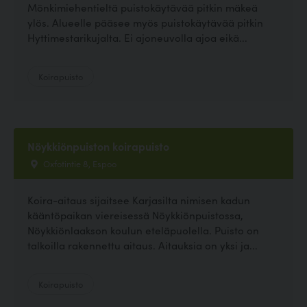
Mönkimiehentieltä puistokäytävää pitkin mäkeä
ylös. Alueelle pääsee myös puistokäytävää pitkin
Hyttimestarikujalta. Ei ajoneuvolla ajoa eikä...
Koirapuisto
Nöykkiönpuiston koirapuisto
Oxfotintie 8, Espoo
Koira-aitaus sijaitsee Karjasilta nimisen kadun
kääntöpaikan viereisessä Nöykkiönpuistossa,
Nöykkiönlaakson koulun eteläpuolella. Puisto on
talkoilla rakennettu aitaus. Aitauksia on yksi ja...
Koirapuisto