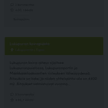
2 kommenttia
4.00, 1 ääntä
Koirapuisto
Lukupuron koirapuisto
Lukupurontie 1, Espoo
Lukupuron koira-aitaus sijaitsee
Lukupuronpuistossa, Lukupuronportin ja
Mankkaanlaaksontien risteyksen läheisyydessä.
Aitauksia on kaksi ja niiden yhteispinta-ala on 4400
m2. Aitaukset valmistuivat vuonna...
5 kommenttia
4.86, 7 ääntä