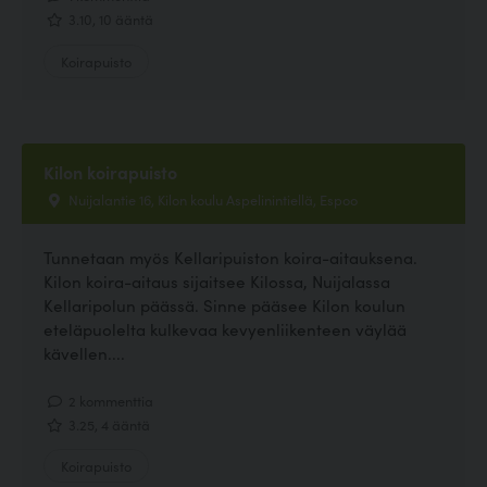
3.10, 10 ääntä
Koirapuisto
Kilon koirapuisto
Nuijalantie 16, Kilon koulu Aspelinintiellä, Espoo
Tunnetaan myös Kellaripuiston koira-aitauksena.
Kilon koira-aitaus sijaitsee Kilossa, Nuijalassa
Kellaripolun päässä. Sinne pääsee Kilon koulun
eteläpuolelta kulkevaa kevyenliikenteen väylää
kävellen....
2 kommenttia
3.25, 4 ääntä
Koirapuisto