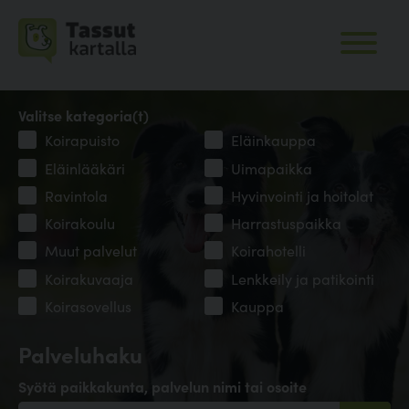
Valitse kategoria(t)
Koirapuisto
Eläinkauppa
Eläinlääkäri
Uimapaikka
Ravintola
Hyvinvointi ja hoitolat
Koirakoulu
Harrastuspaikka
Muut palvelut
Koirahotelli
Koirakuvaaja
Lenkkeily ja patikointi
Koirasovellus
Kauppa
Palveluhaku
Syötä paikkakunta, palvelun nimi tai osoite