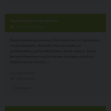
Saarnilaakson koirapuisto
Saarnilaakso, Espoo
Saarnilaaksonpuistossa, Hösmärintien ja Sunantien
risteysalueella. Hösmärintien puolella on
parkkipaikka, josta näköyhteys koira-aitaus. Hyvä
kevyenliikenteen väylä menee suoraan puistoon
Saarniraivion koulun...
1 kommenttia
2.50, 2 ääntä
Koirapuisto