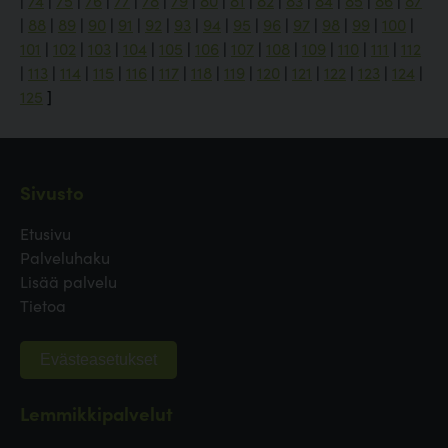
|
74
|
75
|
76
|
77
|
78
|
79
|
80
|
81
|
82
|
83
|
84
|
85
|
86
|
87
|
88
|
89
|
90
|
91
|
92
|
93
|
94
|
95
|
96
|
97
|
98
|
99
|
100
|
101
|
102
|
103
|
104
|
105
|
106
|
107
|
108
|
109
|
110
|
111
|
112
|
113
|
114
|
115
|
116
|
117
|
118
|
119
|
120
|
121
|
122
|
123
|
124
|
125
]
Sivusto
Etusivu
Palveluhaku
Lisää palvelu
Tietoa
Evästeasetukset
Lemmikkipalvelut