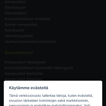
Koirapuistot
Eläinkaupat
Eläinlääkärit
Koiraystävälliset ravintolat
Koirien uimapaikat
Koirakoulut
Harrastuspaikat
Hyvinvointipalvelut ja hoitolat
Suosituimmat
Koirapuistot Helsingissä
Koiraystävälliset ravaintolat Helsingissä
Koirapuistot Vantaalla
Koirapuistot Espoossa
Koirapuistot Turussa
Käytämme evästeitä
Eläinlääkäri Helsingissä
Koirapuistot Tampereella
Tämä verkkosivusto tallentaa tietoja, kuten evästeitä,
sivuston tärkeiden toimintojen sekä markkinoinnin,
personoinnin ja analytiikan mahdollistamiseksi. Voit