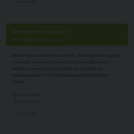
Koirapuisto
Rantametsän koirapuisto
Koukkuniementie 4, Espoo
Rantametsä nimisellä alueella, Säästöpankkiopiston
vieressä. Alueelle pääsee Säästöpankkiopiston
takaa menevää puistopolkua (ei autolla) tai
Koukkuniemen tieltä lähteviä puistoteitä pitkin.
Puisto...
1 kommenttia
4.40, 5 ääntä
Koirapuisto