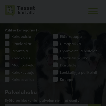
Valitse kategoria(t)
Koirapuisto
Eläinkauppa
Eläinlääkäri
Uimapaikka
Ravintola
Hyvinvointi ja hoitolat
Koirakoulu
Harrastuspaikka
Muut palvelut
Koirahotelli
Koirakuvaaja
Lenkkeily ja patikointi
Koirasovellus
Kauppa
Palveluhaku
Syötä paikkakunta, palvelun nimi tai osoite