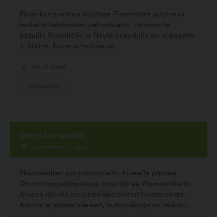
Pisan koira-aitaus sijaitsee Pisanmäen puistossa
keskellä Latokasken peltoaluetta. Lähimmille
kaduille Pisantielle ja Nöykkiönkadulle on etäisyyttä
n. 500 m. Koira-aitauksia on...
4.17, 12 ääntä
Koirapuisto
Olarin koirapuisto
Ylismäentie 2, Espoo
Ylismäentien pohjoispuolella. Alueelle pääsee
Olarinhaanpäänpolkua, joka lähtee Ylismäentieltä.
Alueen lähellä on lemmikkieläinten hautausmaa.
Autolla ei pääse viereen, autopaikkoja on reilusti...