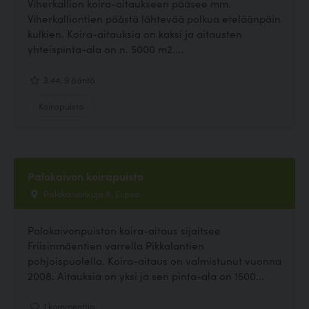
Viherkallion koira-aitaukseen pääsee mm.
Viherkalliontien päästä lähtevää polkua eteläänpäin
kulkien. Koira-aitauksia on kaksi ja aitausten
yhteispinta-ala on n. 5000 m2....
3.44, 9 ääntä
Koirapuisto
Palokaivon koirapuisto
Palokaivonkuja 8, Espoo
Palokaivonpuiston koira-aitaus sijaitsee
Friisinmäentien varrella Pikkalantien
pohjoispuolella. Koira-aitaus on valmistunut vuonna
2008. Aitauksia on yksi ja sen pinta-ala on 1500...
1 kommenttia