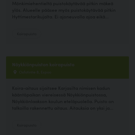
Mönkimiehentieltä puistokäytävää pitkin mäkeä
ylös. Alueelle pääsee myös puistokäytävää pitkin
Hyttimestarikujalta. Ei ajoneuvolla ajoa eikä...
Koirapuisto
Nöykkiönpuiston koirapuisto
Oxfotintie 8, Espoo
Koira-aitaus sijaitsee Karjasilta nimisen kadun
kääntöpaikan viereisessä Nöykkiönpuistossa,
Nöykkiönlaakson koulun eteläpuolella. Puisto on
talkoilla rakennettu aitaus. Aitauksia on yksi ja...
Koirapuisto