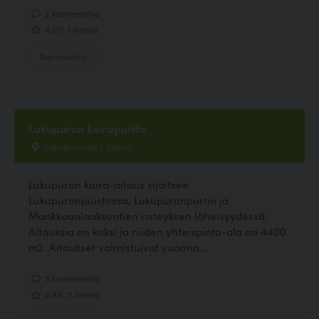
2 kommenttia
4.00, 1 ääntä
Koirapuisto
Lukupuron koirapuisto
Lukupurontie 1, Espoo
Lukupuron koira-aitaus sijaitsee
Lukupuronpuistossa, Lukupuronportin ja
Mankkaanlaaksontien risteyksen läheisyydessä.
Aitauksia on kaksi ja niiden yhteispinta-ala on 4400
m2. Aitaukset valmistuivat vuonna...
5 kommenttia
4.86, 7 ääntä