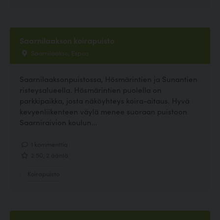
Saarnilaakson koirapuisto
Saarnilaakso, Espoo
Saarnilaaksonpuistossa, Hösmärintien ja Sunantien
risteysalueella. Hösmärintien puolella on
parkkipaikka, josta näköyhteys koira-aitaus. Hyvä
kevyenliikenteen väylä menee suoraan puistoon
Saarniraivion koulun...
1 kommenttia
2.50, 2 ääntä
Koirapuisto