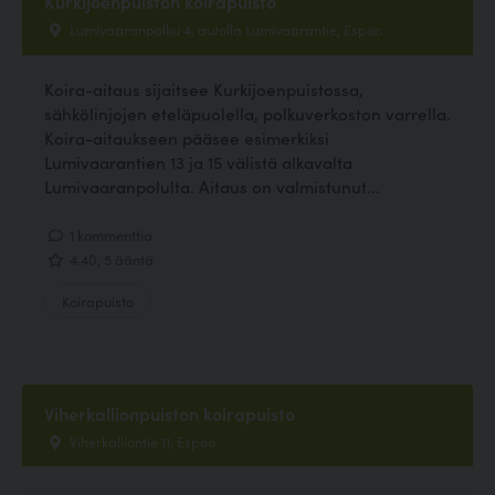
Kurkijoenpuiston koirapuisto
Lumivaaranpolku 4, autolla Lumivaarantie, Espoo
Koira-aitaus sijaitsee Kurkijoenpuistossa,
sähkölinjojen eteläpuolella, polkuverkoston varrella.
Koira-aitaukseen pääsee esimerkiksi
Lumivaarantien 13 ja 15 välistä alkavalta
Lumivaaranpolulta. Aitaus on valmistunut...
1 kommenttia
4.40, 5 ääntä
Koirapuisto
Viherkallionpuiston koirapuisto
Viherkalliontie 11, Espoo