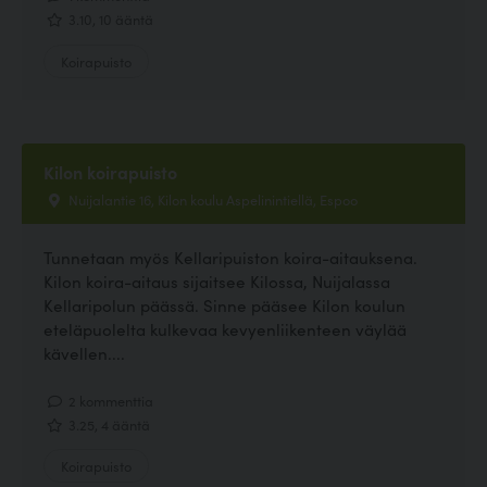
3.10, 10 ääntä
Koirapuisto
Kilon koirapuisto
Nuijalantie 16, Kilon koulu Aspelinintiellä, Espoo
Tunnetaan myös Kellaripuiston koira-aitauksena.
Kilon koira-aitaus sijaitsee Kilossa, Nuijalassa
Kellaripolun päässä. Sinne pääsee Kilon koulun
eteläpuolelta kulkevaa kevyenliikenteen väylää
kävellen....
2 kommenttia
3.25, 4 ääntä
Koirapuisto