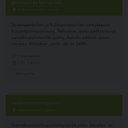
Järvenperän koirapuisto
Kulloonmäentie 2, Espoo
Järvenperäntien ja Kulloonmäentien risteyksessä
Karamtzininpuistossa. Peltoalue, jonka päätyaita on
samalla pallokentän pääty. Autolla pääsee aivan
viereen. Aitauksen pinta-ala on 3400...
7 kommenttia
2.50, 2 ääntä
Koirapuisto
Lasipuiston koirapuisto
Sierrakiventie 5, Espoo
Sierrakiventieltä puistokäytävää pitkin kävellen tai