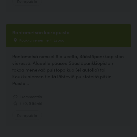
Koirapuisto
Rantametsän koirapuisto
Koukkuniementie 4, Espoo
Rantametsä nimisellä alueella, Säästöpankkiopiston
vieressä. Alueelle pääsee Säästöpankkiopiston
takaa menevää puistopolkua (ei autolla) tai
Koukkuniemen tieltä lähteviä puistoteitä pitkin.
Puisto...
1 kommenttia
4.40, 5 ääntä
Koirapuisto