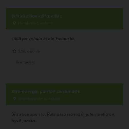
Jyrkinkallion koirapuisto
Henrikintie 5, Helsinki
Tällä palvelulla ei ole kuvausta.
3.50, 6 ääntä
Koirapuisto
Strömbergin puiston koirapuisto
Strömbergintie 4, Helsinki
Siisti koirapuisto. Puistossa iso mäki, joten siellä on
hyvä juosta.