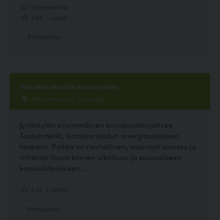
1 kommenttia
4.00, 1 ääntä
Koirapuisto
Aatoksenkadun koirapuisto
Aatoksenkatu 17, Jyväskylä
Jyväskylän ensimmäinen koirapuistosijaitsee
Taulumäellä, Aatoksenkadun energialaitoksen
taakana. Paikka on rauhallinen, sopivasti sivussa ja
riittävän tilava koirien ulkoiluun ja sosiaaliseen
kanssakäymiseen....
4.33, 3 ääntä
Koirapuisto