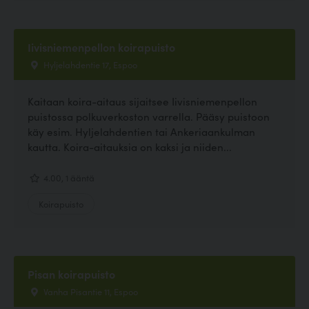
Iivisniemenpellon koirapuisto
Hyljelahdentie 17, Espoo
Kaitaan koira-aitaus sijaitsee Iivisniemenpellon
puistossa polkuverkoston varrella. Pääsy puistoon
käy esim. Hyljelahdentien tai Ankeriaankulman
kautta. Koira-aitauksia on kaksi ja niiden...
4.00, 1 ääntä
Koirapuisto
Pisan koirapuisto
Vanha Pisantie 11, Espoo