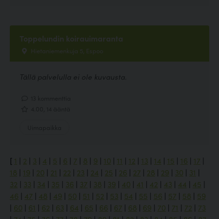
Toppelundin koirauimaranta
Hietaniemenkuja 5, Espoo
Tällä palvelulla ei ole kuvausta.
13 kommenttia
4.00, 14 ääntä
Uimapaikka
[
1
|
2
|
3
|
4
|
5
|
6
|
7
|
8
|
9
|
10
|
11
|
12
|
13
|
14
|
15
|
16
|
17
|
18
|
19
|
20
|
21
|
22
|
23
|
24
|
25
|
26
|
27
|
28
|
29
|
30
|
31
|
32
|
33
|
34
|
35
|
36
|
37
|
38
|
39
|
40
|
41
|
42
|
43
|
44
|
45
|
46
|
47
|
48
|
49
|
50
|
51
|
52
|
53
|
54
|
55
|
56
|
57
|
58
|
59
|
60
|
61
|
62
|
63
|
64
|
65
|
66
|
67
|
68
|
69
|
70
|
71
|
72
|
73