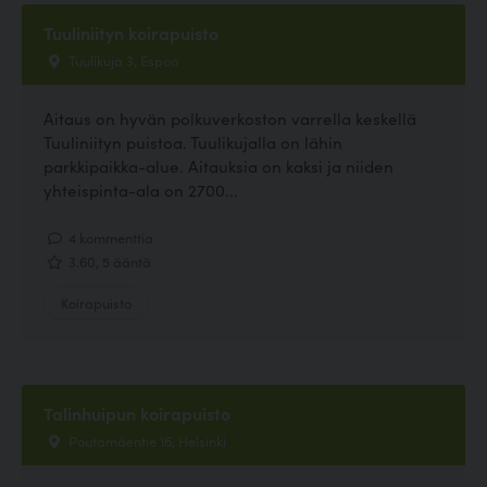
Tuuliniityn koirapuisto
Tuulikuja 3, Espoo
Aitaus on hyvän polkuverkoston varrella keskellä
Tuuliniityn puistoa. Tuulikujalla on lähin
parkkipaikka-alue. Aitauksia on kaksi ja niiden
yhteispinta-ala on 2700...
4 kommenttia
3.60, 5 ääntä
Koirapuisto
Talinhuipun koirapuisto
Poutamäentie 16, Helsinki