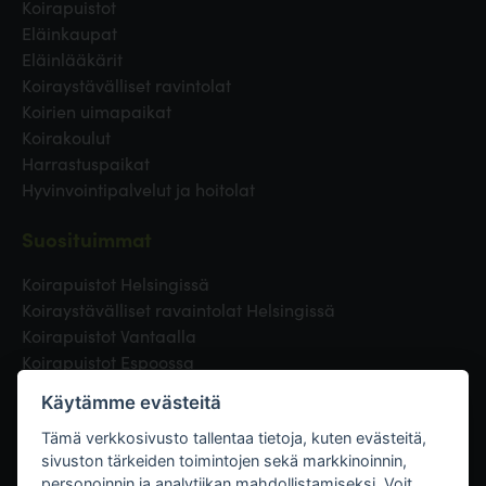
Koirapuistot
Eläinkaupat
Eläinlääkärit
Koiraystävälliset ravintolat
Koirien uimapaikat
Koirakoulut
Harrastuspaikat
Hyvinvointipalvelut ja hoitolat
Suosituimmat
Koirapuistot Helsingissä
Koiraystävälliset ravaintolat Helsingissä
Koirapuistot Vantaalla
Koirapuistot Espoossa
Koirapuistot Turussa
Käytämme evästeitä
Eläinlääkäri Helsingissä
Koirapuistot Tampereella
Tämä verkkosivusto tallentaa tietoja, kuten evästeitä,
sivuston tärkeiden toimintojen sekä markkinoinnin,
personoinnin ja analytiikan mahdollistamiseksi. Voit