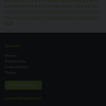
|
74
|
75
|
76
|
77
|
78
|
79
|
80
|
81
|
82
|
83
|
84
|
85
|
86
|
87
|
88
|
89
|
90
|
91
|
92
|
93
|
94
|
95
|
96
|
97
|
98
|
99
|
100
|
101
|
102
|
103
|
104
|
105
|
106
|
107
|
108
|
109
|
110
|
111
|
112
|
113
|
114
|
115
|
116
|
117
|
118
|
119
|
120
|
121
|
122
|
123
|
124
|
125
]
Sivusto
Etusivu
Palveluhaku
Lisää palvelu
Tietoa
Evästeasetukset
Lemmikkipalvelut