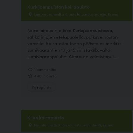
Kurkijoenpuiston koirapuisto
Lumivaaranpolku 4, autolla Lumivaarantie, Espoo
Koira-aitaus sijaitsee Kurkijoenpuistossa,
sähkölinjojen eteläpuolella, polkuverkoston
varrella. Koira-aitaukseen pääsee esimerkiksi
Lumivaarantien 13 ja 15 välistä alkavalta
Lumivaaranpolulta. Aitaus on valmistunut...
1 kommenttia
4.40, 5 ääntä
Koirapuisto
Kilon koirapuisto
Nuijalantie 16, Kilon koulu Aspelinintiellä, Espoo