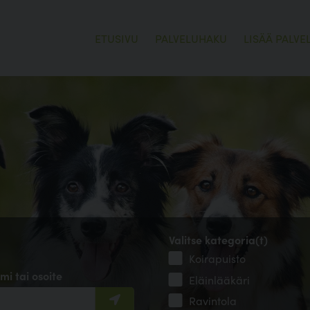
ETUSIVU
PALVELUHAKU
LISÄÄ PALVE
Valitse kategoria(t)
Koirapuisto
mi tai osoite
Eläinlääkäri
Ravintola