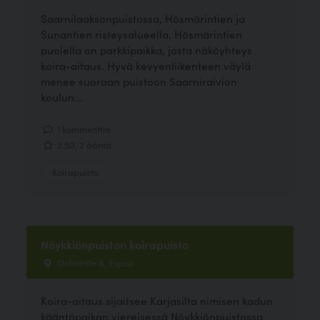
Saarnilaaksonpuistossa, Hösmärintien ja
Sunantien risteysalueella. Hösmärintien
puolella on parkkipaikka, josta näköyhteys
koira-aitaus. Hyvä kevyenliikenteen väylä
menee suoraan puistoon Saarniraivion
koulun...
1 kommenttia
2.50, 2 ääntä
Koirapuisto
Nöykkiönpuiston koirapuisto
Oxfotintie 8, Espoo
Koira-aitaus sijaitsee Karjasilta nimisen kadun
kääntöpaikan viereisessä Nöykkiönpuistossa,