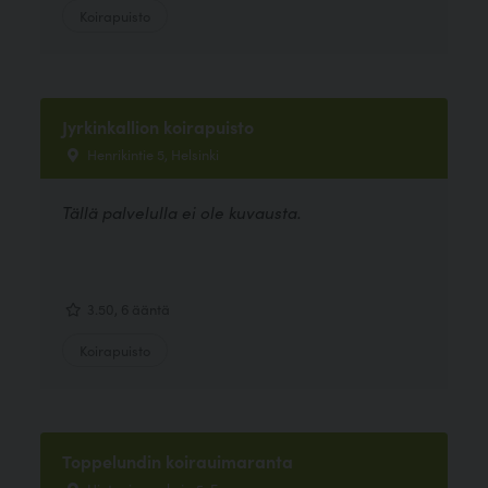
Koirapuisto
Jyrkinkallion koirapuisto
Henrikintie 5, Helsinki
Tällä palvelulla ei ole kuvausta.
3.50, 6 ääntä
Koirapuisto
Toppelundin koirauimaranta
Hietaniemenkuja 5, Espoo