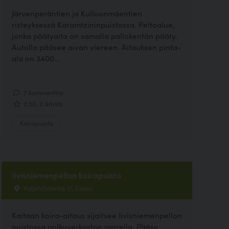
Järvenperäntien ja Kulloonmäentien
risteyksessä Karamtzininpuistossa. Peltoalue,
jonka päätyaita on samalla pallokentän pääty.
Autolla pääsee aivan viereen. Aitauksen pinta-
ala on 3400...
7 kommenttia
2.50, 2 ääntä
Koirapuisto
Iivisniemenpellon koirapuisto
Hyljelahdentie 17, Espoo
Kaitaan koira-aitaus sijaitsee Iivisniemenpellon
puistossa polkuverkoston varrella. Pääsy