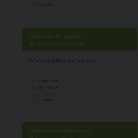
Koirapuisto
Poutamäen koirapuisto
Poutamäentie 8-10, Helsinki
Tällä palvelulla ei ole kuvausta.
1 kommenttia
4.00, 1 ääntä
Koirapuisto
Aatoksenkadun koirapuisto
Aatoksenkatu 17, Jyväskylä