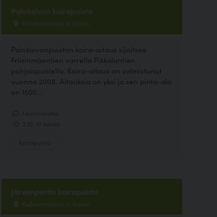
Palokaivon koirapuisto
Palokaivonkuja 8, Espoo
Palokaivonpuiston koira-aitaus sijaitsee
Friisinmäentien varrella Pikkalantien
pohjoispuolella. Koira-aitaus on valmistunut
vuonna 2008. Aitauksia on yksi ja sen pinta-ala
on 1500...
1 kommenttia
3.10, 10 ääntä
Koirapuisto
Järvenperän koirapuisto
Kulloonmäentie 2, Espoo