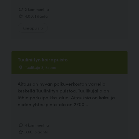
2 kommenttia
4.00, 1 ääntä
Koirapuisto
Tuuliniityn koirapuisto
Tuulikuja 3, Espoo
Aitaus on hyvän polkuverkoston varrella
keskellä Tuuliniityn puistoa. Tuulikujalla on
lähin parkkipaikka-alue. Aitauksia on kaksi ja
niiden yhteispinta-ala on 2700...
4 kommenttia
3.60, 5 ääntä