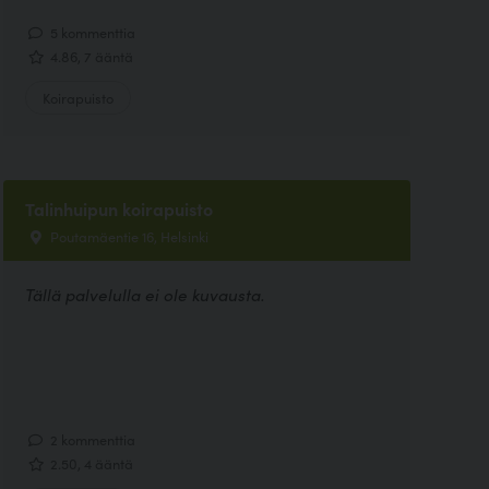
5 kommenttia
4.86, 7 ääntä
Koirapuisto
Talinhuipun koirapuisto
Poutamäentie 16, Helsinki
Tällä palvelulla ei ole kuvausta.
2 kommenttia
2.50, 4 ääntä