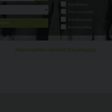
Koirakoulu
Muut palvelut
Koirakuvaaja
Koirasovellus
Mainospaikka vapaana!
Ota yhteyttä.