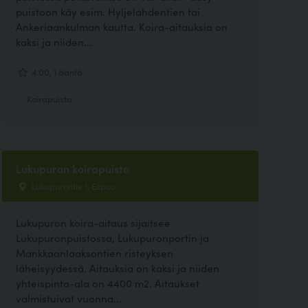
puistoon käy esim. Hyljelahdentien tai
Ankeriaankulman kautta. Koira-aitauksia on
kaksi ja niiden...
4.00, 1 ääntä
Koirapuisto
Lukupuron koirapuisto
Lukupurontie 1, Espoo
Lukupuron koira-aitaus sijaitsee
Lukupuronpuistossa, Lukupuronportin ja
Mankkaanlaaksontien risteyksen
läheisyydessä. Aitauksia on kaksi ja niiden
yhteispinta-ala on 4400 m2. Aitaukset
valmistuivat vuonna...