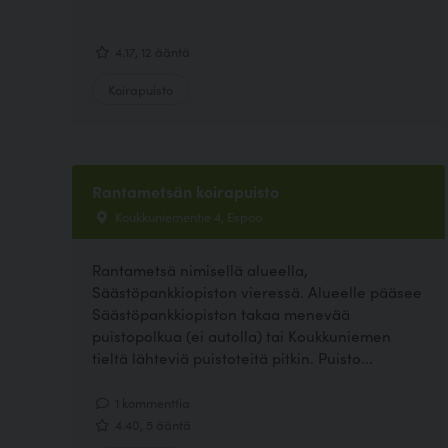
4.17, 12 ääntä
Koirapuisto
Rantametsän koirapuisto
Koukkuniementie 4, Espoo
Rantametsä nimisellä alueella,
Säästöpankkiopiston vieressä. Alueelle pääsee
Säästöpankkiopiston takaa menevää
puistopolkua (ei autolla) tai Koukkuniemen
tieltä lähteviä puistoteitä pitkin. Puisto...
1 kommenttia
4.40, 5 ääntä