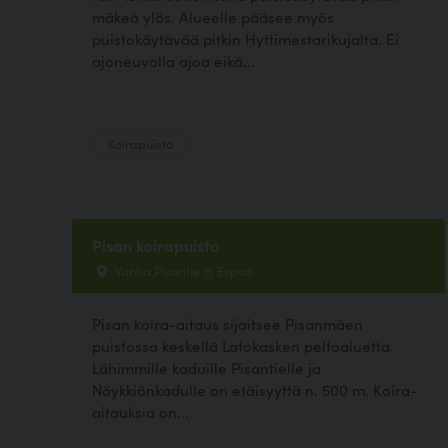
mäkeä ylös. Alueelle pääsee myös
puistokäytävää pitkin Hyttimestarikujalta. Ei
ajoneuvolla ajoa eikä...
Koirapuisto
Pisan koirapuisto
Vanha Pisantie 11, Espoo
Pisan koira-aitaus sijaitsee Pisanmäen
puistossa keskellä Latokasken peltoaluetta.
Lähimmille kaduille Pisantielle ja
Nöykkiönkadulle on etäisyyttä n. 500 m. Koira-
aitauksia on...