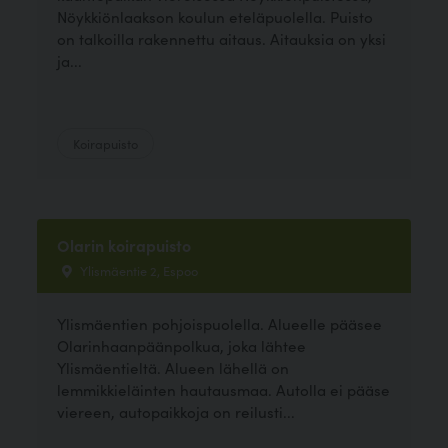
Nöykkiönlaakson koulun eteläpuolella. Puisto
on talkoilla rakennettu aitaus. Aitauksia on yksi
ja...
Koirapuisto
Olarin koirapuisto
Ylismäentie 2, Espoo
Ylismäentien pohjoispuolella. Alueelle pääsee
Olarinhaanpäänpolkua, joka lähtee
Ylismäentieltä. Alueen lähellä on
lemmikkieläinten hautausmaa. Autolla ei pääse
viereen, autopaikkoja on reilusti...