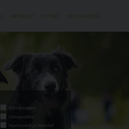
LU
ARTIKKELIT
UUTISET
TIETOA MEISTÄ
Eläinkauppa
Uimapaikka
Hyvinvointi ja hoitolat