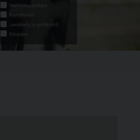
Harrastuspaikka
Koirahotelli
Lenkkeily ja patikointi
Kauppa