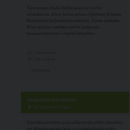
Tunnetaan myös Kellaripuiston koira-
aitauksena. Kilon koira-aitaus sijaitsee Kilossa,
Nuijalassa Kellaripolun päässä. Sinne pääsee
Kilon koulun eteläpuolelta kulkevaa
kevyenliikenteen väylää kävellen....
2 kommenttia
3.25, 4 ääntä
Koirapuisto
Lasipuiston koirapuisto
Sierrakiventie 5, Espoo
Sierrakiventieltä puistokäytävää pitkin kävellen
tai Mönkimiehentieltä puistokäytävää pitkin