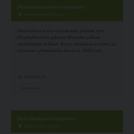
Viherkallionpuiston koirapuisto
Viherkalliontie 11, Espoo
Viherkallion koira-aitaukseen pääsee mm.
Viherkalliontien päästä lähtevää polkua
eteläänpäin kulkien. Koira-aitauksia on kaksi ja
aitausten yhteispinta-ala on n. 5000 m2....
3.44, 9 ääntä
Koirapuisto
Saarnilaakson koirapuisto
Saarnilaakso, Espoo