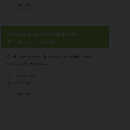
Koirapuisto
Strömbergin puiston koirapuisto
Strömbergintie 4, Helsinki
Siisti koirapuisto. Puistossa iso mäki, joten
siellä on hyvä juosta.
1 kommenttia
4.00, 1 ääntä
Koirapuisto